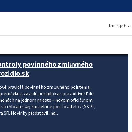
Dnes je 6. 
kontroly povinného zmluvného
ozidlo.sk
nové pravidlá povinného zmluvného poistenia,
j premávke a zavedú poriadok a spravodlivosť do
zmenách na jednom mieste – novom oficiálnom
práci Slovenskej kancelárie poisťovateľov (SKP),
 SR. Novinky predstavili na...