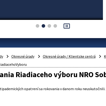
pause_presentation
dy
Okresné úrady
Okresné úrady / Klientske centrá
K
iadiacehoVyboru
ania Riadiaceho výboru NRO Sob
tipademických opatrení sa rokovania v danom roku neuskutočnili.