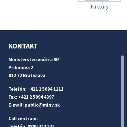
Faktúry
KONTAKT
Ministerstvo vnútra SR
Pribinova 2
812 72 Bratislava
Telefón: +421 2 5094 1111
Fax: +421 2 5094 4397
E-mail:
public@minv
.sk
Call centrum:
Telefón: 0800 222 222