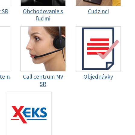
y SR
Obchodovanie s
Cudzinci
ľuďmi
stem
Call centrum MV
Objednávky
SR