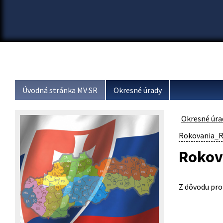
Úvodná stránka MV SR
Okresné úrady
Okresné úra
Rokovania_R
Rokov
Z dôvodu pro