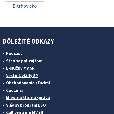
E-trhovisko
DÔLEŽITÉ ODKAZY
Podcast
Stan sa policajtom
E-služby MV SR
Vestník vlády SR
Obchodovanie s ľuďmi
Cudzinci
Miestna štátna správa
Vládny program ESO
Call centrum MV SR