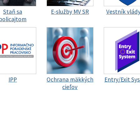
Staň sa
E-služby MV SR
Vestník vlád
policajtom
IPP
Ochrana mäkkých
Entry/Exit Sy
cieľov