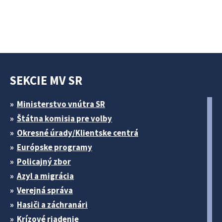
SEKCIE MV SR
Ministerstvo vnútra SR
Štátna komisia pre volby
Okresné úrady/Klientske centrá
Európske programy
Policajný zbor
Azyl a migrácia
Verejná správa
Hasiči a záchranári
Krízové riadenie