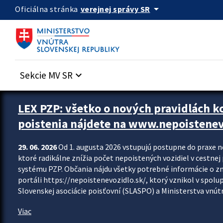
Preskocit na hlavný obsah
arrow_drop_down
verejnej správy SR
Oficiálna stránka
Sekcie MV SR
keyboard_arrow_down
Zastavit automatický posun upútavok
LEX PZP: všetko o nových pravidlách 
poistenia nájdete na www.nepoistenev
29. 06. 2026
Od 1. augusta 2026 vstupujú postupne do praxe 
ktoré radikálne znížia počet nepoistených vozidiel v cestne
systému PZP. Občania nájdu všetky potrebné informácie o 
portáli https://nepoistenevozidlo.sk/, ktorý vznikol v spolu
Slovenskej asociácie poisťovní (SLASPO) a Ministerstva vnútra
Viac