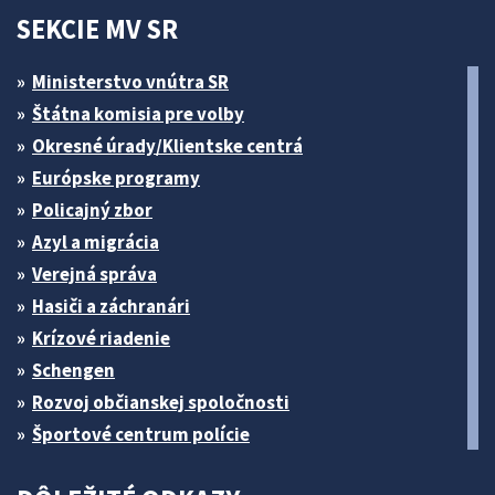
SEKCIE MV SR
Ministerstvo vnútra SR
Štátna komisia pre volby
Okresné úrady/Klientske centrá
Európske programy
Policajný zbor
Azyl a migrácia
Verejná správa
Hasiči a záchranári
Krízové riadenie
Schengen
Rozvoj občianskej spoločnosti
Športové centrum polície