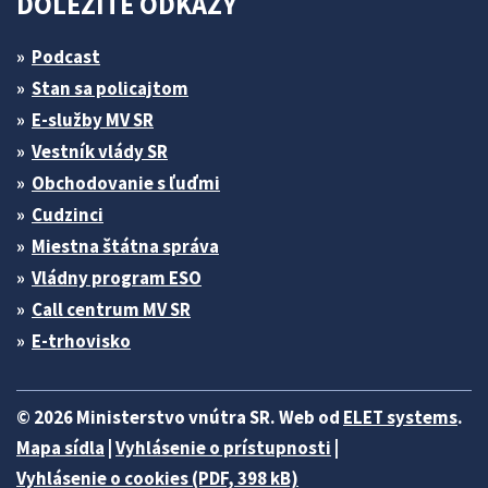
DÔLEŽITÉ ODKAZY
Podcast
Stan sa policajtom
E-služby MV SR
Vestník vlády SR
Obchodovanie s ľuďmi
Cudzinci
Miestna štátna správa
Vládny program ESO
Call centrum MV SR
E-trhovisko
© 2026 Ministerstvo vnútra SR. Web od
ELET systems
.
Mapa sídla
|
Vyhlásenie o prístupnosti
|
Vyhlásenie o cookies (PDF, 398 kB)