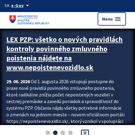
Preskocit na hlavný obsah
arrow_drop_down
SK
e-Gov
menu
Menu
Zastavit automatický posun upútavok
LEX PZP: všetko o nových pravidlách
kontroly povinného zmluvného
poistenia nájdete na
www.nepoistenevozidlo.sk
29. 06. 2026
Od 1. augusta 2026 vstupujú postupne do
praxe nové pravidlá povinného zmluvného poistenia,
ktoré radikálne znížia počet nepoistených vozidiel v
cestnej premávke a zavedú poriadok a spravodlivosť do
systému PZP. Občania nájdu všetky potrebné informácie
o zmenách na jednom mieste – novom oficiálnom portáli
https://nepoistenevozidlo.sk/, ktorý vznikol v spolupráci
Slovenskej kancelárie poisťovateľov (SKP), Slovenskej
pause_presentation
asociácie poisťovní (SLASPO) a Ministerstva vnútra SR.