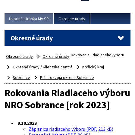
Novinky predstavili na...
Viac
Úvodná stránka MV SR
Okresné úrady
Okresné úrady
Rokovania_RiadiacehoVyboru
Okresné úrady
Okresné úrady
Okresné úrady / Klientske centrá
Košický kraj
Sobrance
Plán rozvoja okresu Sobrance
Rokovania Riadiaceho výboru
NRO Sobrance [rok 2023]
9.10.2023
Zápisnica riadiaceho výboru (PDF, 213 kB)