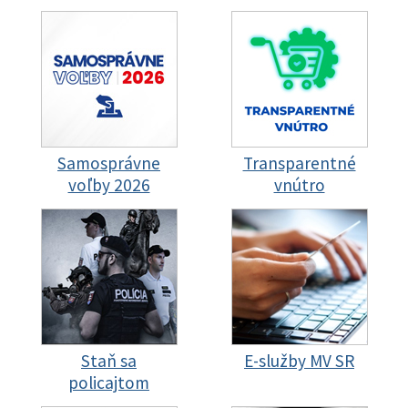
Samosprávne
Transparentné
voľby 2026
vnútro
Staň sa
E-služby MV SR
policajtom