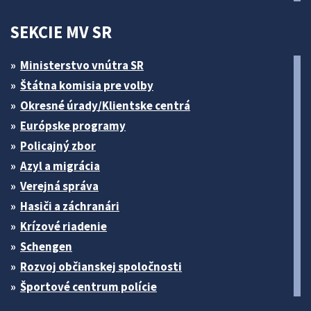
SEKCIE MV SR
Ministerstvo vnútra SR
Štátna komisia pre volby
Okresné úrady/Klientske centrá
Európske programy
Policajný zbor
Azyl a migrácia
Verejná správa
Hasiči a záchranári
Krízové riadenie
Schengen
Rozvoj občianskej spoločnosti
Športové centrum polície