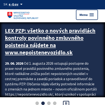
Preskocit na hlavný obsah
arrow_drop_down
SK
e-Gov
menu
Menu
Zastavit automatický posun upútavok
LEX PZP: všetko o nových pravidlách
kontroly povinného zmluvného
poistenia nájdete na
www.nepoistenevozidlo.sk
29. 06. 2026
Od 1. augusta 2026 vstupujú postupne do
praxe nové pravidlá povinného zmluvného poistenia,
ktoré radikálne znížia počet nepoistených vozidiel v
cestnej premávke a zavedú poriadok a spravodlivosť do
systému PZP. Občania nájdu všetky potrebné informácie
o zmenách na jednom mieste – novom oficiálnom portáli
https://nepoistenevozidlo.sk/, ktorý vznikol v spolupráci
Slovenskej kancelárie poisťovateľov (SKP), Slovenskej
pause_presentation
asociácie poisťovní (SLASPO) a Ministerstva vnútra SR.