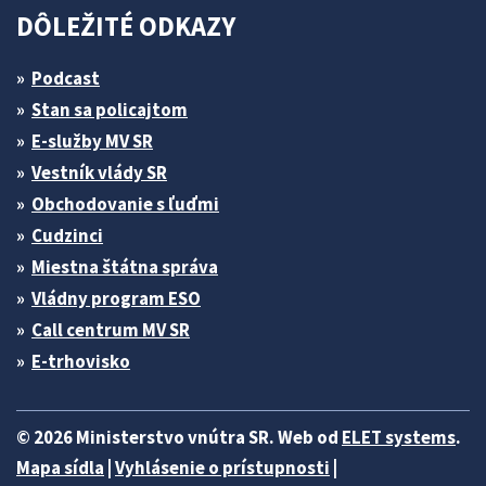
DÔLEŽITÉ ODKAZY
Podcast
Stan sa policajtom
E-služby MV SR
Vestník vlády SR
Obchodovanie s ľuďmi
Cudzinci
Miestna štátna správa
Vládny program ESO
Call centrum MV SR
E-trhovisko
© 2026 Ministerstvo vnútra SR. Web od
ELET systems
.
Mapa sídla
|
Vyhlásenie o prístupnosti
|