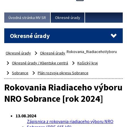
Novinky predstavili na...
Viac
Úvodná stránka MV SR
Okresné úrady
Okresné úrady
Rokovania_RiadiacehoVyboru
Okresné úrady
Okresné úrady
Okresné úrady / Klientske centrá
Košický kraj
Sobrance
Plán rozvoja okresu Sobrance
Rokovania Riadiaceho výboru
NRO Sobrance [rok 2024]
13.08.2024
Zápisnica z rokovania riadiaceho výboru NRO