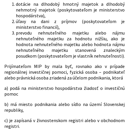
dotácie na dlhodobý hmotný majetok a dlhodobý
nehmotný majetok (poskytovateľom je ministerstvo
hospodárstva),
úľavy na dani z príjmov (poskytovateľom je
ministerstvo financií),
prevodu nehnuteľného majetku alebo nájmu
nehnuteľného majetku za hodnotu nižšiu, ako je
hodnota nehnuteľného majetku alebo hodnota nájmu
nehnuteľného majetku stanovená znaleckým
posudkom (poskytovateľom je vlastník nehnuteľnosti).
Prijímateľom MIP by mala byť, rovnako ako v prípade
regionálnej investičnej pomoci, fyzická osoba – podnikateľ
alebo právnická osoba zriadená za účelom podnikania, ktorá
a) podá na ministerstvo hospodárstva žiadosť o investičnú
pomoc
b) má miesto podnikania alebo sídlo na území Slovenskej
republiky,
c) je zapísaná v živnostenskom registri alebo v obchodnom
registri.