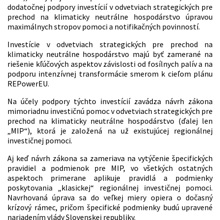
dodatočnej podpory investícií v odvetviach strategických pre
prechod na klimaticky neutrálne hospodárstvo úpravou
maximálnych stropov pomoci a notifikačných povinností.
Investície v odvetviach strategických pre prechod na
klimaticky neutrálne hospodárstvo majú byť zamerané na
riešenie kľúčových aspektov závislosti od fosílnych palív a na
podporu intenzívnej transformácie smerom k cieľom plánu
REPowerEU.
Na účely podpory týchto investícií zavádza návrh zákona
mimoriadnu investičnú pomoc v odvetviach strategických pre
prechod na klimaticky neutrálne hospodárstvo (ďalej len
„MIP“), ktorá je založená na už existujúcej regionálnej
investičnej pomoci.
Aj keď návrh zákona sa zameriava na vytýčenie špecifických
pravidiel a podmienok pre MIP, vo všetkých ostatných
aspektoch primerane aplikuje pravidlá a podmienky
poskytovania „klasickej“ regionálnej investičnej pomoci.
Navrhovaná úprava sa do veľkej miery opiera o dočasný
krízový rámec, pričom špecifické podmienky budú upravené
nariadením vlády Slovenskej republiky.