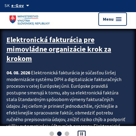
Preskocit na hlavný obsah
arrow_drop_down
SK
e-Gov
menu
Menu
Zastavit automatický posun upútavok
Elektronická fakturácia pre
mimovládne organizácie krok za
krokom
04. 08. 2026
Elektronická fakturácia je súčasťou širšej
modernizácie systému DPH a digitalizácie fakturačných
procesov v celej Európskej únii. Európske pravidlá
postupne smerujú k tomu, aby sa elektronická faktúra
stala štandardným spôsobom výmeny fakturačných
údajov. Jej cieľom je priniesť jednoduchšie, rýchlejšie a
efektívnejšie spracovanie faktúr, obmedziť potrebu
ručného prepisovania údajov, znížiť riziko chýb a podporiť
väčšiu automatizáciu účtovných procesov. Elektronická
pause_presentation
fakturácia preto nepredstavuje...