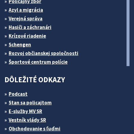
Policajný zbor
Azyl a migrácia
Verejná správa
Hasiči a záchranári
Krízové riadenie
Schengen
Rozvoj občianskej spoločnosti
Športové centrum polície
DÔLEŽITÉ ODKAZY
Podcast
Stan sa policajtom
E-služby MV SR
Vestník vlády SR
Obchodovanie s ľuďmi