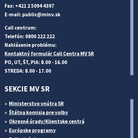
Fax: +421 2 5094 4397
E-mail:
public@minv
.sk
Call centrum:
Telefón: 0800 222 222
Nahlásenie problému:
Kontaktný formulár Call Centra MV SR
PO, UT, ŠT, PIA: 8.00 - 16.00
STREDA: 8.00 - 17.00
SEKCIE MV SR
Ministerstvo vnútra SR
Štátna komisia pre volby
Okresné úrady/Klientske centrá
Európske programy