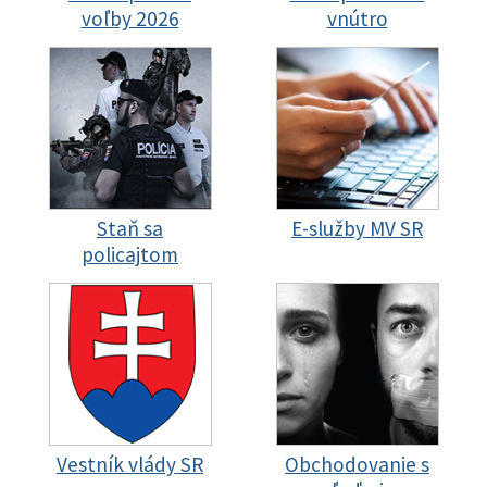
voľby 2026
vnútro
Staň sa
E-služby MV SR
policajtom
Vestník vlády SR
Obchodovanie s