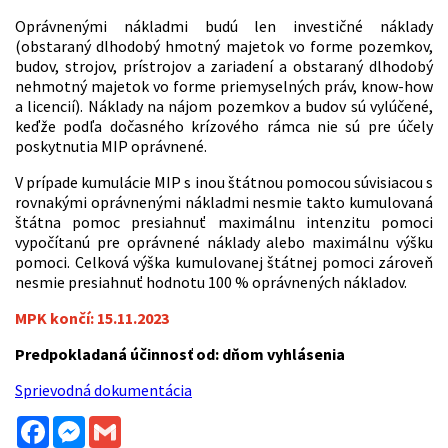
Oprávnenými nákladmi budú len investičné náklady
(obstaraný dlhodobý hmotný majetok vo forme pozemkov,
budov, strojov, prístrojov a zariadení a obstaraný dlhodobý
nehmotný majetok vo forme priemyselných práv, know-how
a licencií). Náklady na nájom pozemkov a budov sú vylúčené,
keďže podľa dočasného krízového rámca nie sú pre účely
poskytnutia MIP oprávnené.
V prípade kumulácie MIP s inou štátnou pomocou súvisiacou s
rovnakými oprávnenými nákladmi nesmie takto kumulovaná
štátna pomoc presiahnuť maximálnu intenzitu pomoci
vypočítanú pre oprávnené náklady alebo maximálnu výšku
pomoci. Celková výška kumulovanej štátnej pomoci zároveň
nesmie presiahnuť hodnotu 100 % oprávnených nákladov.
MPK končí: 15.11.2023
Predpokladaná účinnosť od: dňom vyhlásenia
Sprievodná dokumentácia
Facebook
Messenger
Gmail