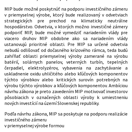
MIP bude možné poskytnúť na podporu investičného zámeru
v priemyselnej výrobe, ktorý bude realizovaný v odvetviach
strategických pre prechod na klimaticky neutrálne
hospodárstvo. Odvetvia, v ktorých možno investičné zámery
podporiť MIP, bude možné vymedziť nariadením vlády pre
viacero druhov MIP obdobne ako sa nariadením vlády
ustanovujú prioritné oblasti. Pre MIP sa určené odvetvia
nebudú odlišovať od dočasného krízového rámca, teda budú
zahŕňať oblasti priemyselnej výroby zamerané na výrobu
batérií, solárnych panelov, veterných turbín, tepelných
čerpadiel, elektrolyzérov, vybavenia na zachytávanie a
uskladnenie oxidu uhličitého alebo kľúčových komponentov
týchto výrobkov alebo kritických surovín potrebných na
výrobu týchto výrobkov a kľúčových komponentov. Ambíciou
návrhu zákona je preto zavedením MIP motivovať investorov
pôsobiacich v označených oblasti výroby k umiestneniu
nových investícií na území Slovenskej republiky.
Podľa návrhu zákona, MIP sa poskytuje na podporu realizácie
investičného zámeru
v priemyselnej výrobe formou