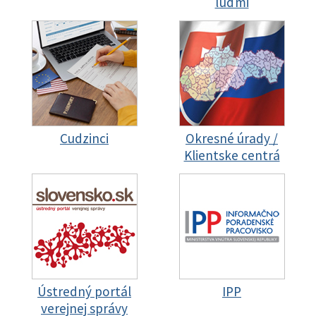
ľuďmi
Cudzinci
Okresné úrady /
Klientske centrá
Ústredný portál
IPP
verejnej správy