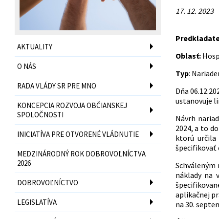
17. 12. 2023
Predkladat
AKTUALITY
Oblasť:
Hosp
O NÁS
Typ
: Nariade
RADA VLÁDY SR PRE MNO
Dňa 06.12.202
ustanovuje li
KONCEPCIA ROZVOJA OBČIANSKEJ
SPOLOČNOSTI
Návrh nariad
2024, a to d
INICIATÍVA PRE OTVORENÉ VLÁDNUTIE
ktorú určil
špecifikovať 
MEDZINÁRODNÝ ROK DOBROVOĽNÍCTVA
2026
Schváleným n
náklady na v
DOBROVOĽNÍCTVO
špecifikované
aplikačnej p
LEGISLATÍVA
na 30. septe