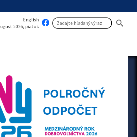
English
search
 august 2026, piatok