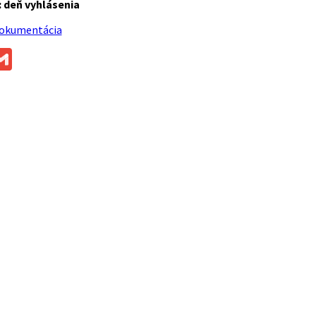
:
deň vyhlásenia
dokumentácia
ok
ssenger
Gmail