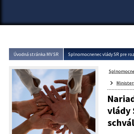
Úvodná stránka MV SR
Splnomocnenec vlády SR pre roz
Splnomocnen
Minister
Naria
vlády 
schvál