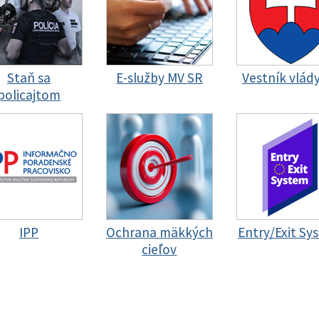
Staň sa
E-služby MV SR
Vestník vlád
policajtom
IPP
Ochrana mäkkých
Entry/Exit Sy
cieľov