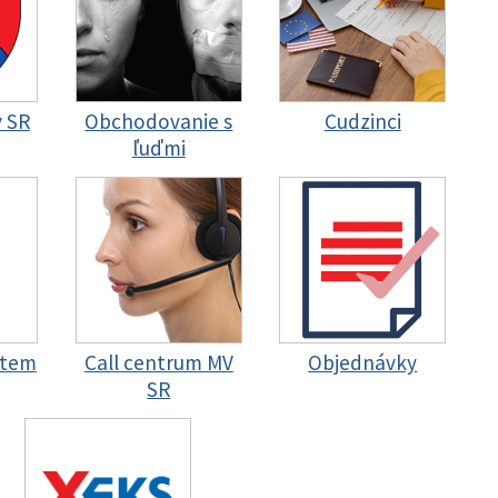
y SR
Obchodovanie s
Cudzinci
ľuďmi
stem
Call centrum MV
Objednávky
SR