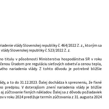
iadenie vlády Slovenskej republiky č. 464/2022 Z. z., ktorým sa
vlády Slovenskej republiky č. 523/2022 Z. z.
o titulu v pôsobnosti Ministerstva hospodárstva SR v roku
rčenou Úradom pre reguláciu sieťových odvetví a cenou tepla,
ého nariadenia vlády. Z tohto dôvodu je potrebné bližšie
, a to do 31.12.2023. Ďalej dochádza k spresneniu, že fixné
 predpisu. V doterajšom znení nariadenia vlády je bližšie
 aj zúčtovanie fixných nákladov. Ďalej sa z dôvodu požiadaviek
ov v roku 2024 predlžuje termín zúčtovania z 31. augusta 2024