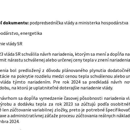
eľ dokumentu:
podpredsedníčka vlády a ministerka hospodárstva
odárstvo, energetika
nie vlády SR
3 vláda SR schválila návrh nariadenia, ktorým sa mení a dopĺňa nar
mit nárastu schválenej alebo určenej ceny tepla v znení nariadenia 
enia bol predložený z dôvodu plánovaného plynutia dodatočnéh
otácie na pokrytie rozdielu medzi cenou tepla schválenou alebo u
a vláda týmto nariadením. Pre rok 2024 sa predkladá návrh nov
dobu, na ktorú je uplatniteľné doterajšie nariadenie vlády.
ávrhom sa dopĺňa vymedzenie časovej pôsobnosti nariadenia vlády
ýrobu a dodávku tepla za rok 2023 sa zúčtujú podľa osobitného
 len zúčtovanie variabilnej zložky, preto je potrebné špecifikovať
raxe a administratívnej záťaže procesu zúčtovania reálnych náklad
mbra 2024.