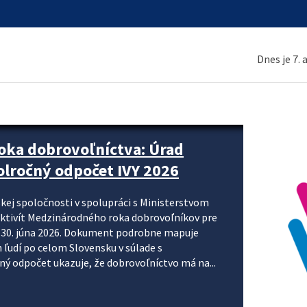
Dnes je 7.
ne organizácie krok za krokom
nizácie systému DPH a digitalizácie fakturačných
smerujú k tomu, aby sa elektronická faktúra stala
 je priniesť jednoduchšie, rýchlejšie a
repisovania údajov, znížiť riziko chýb a podporiť
rácia preto nepredstavuje...