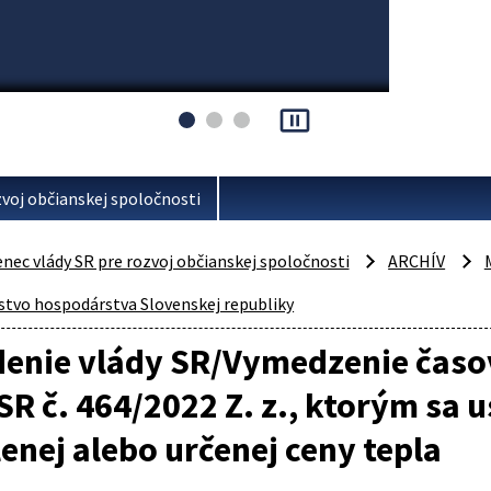
pause_presentation
voj občianskej spoločnosti
ec vlády SR pre rozvoj občianskej spoločnosti
ARCHÍV
stvo hospodárstva Slovenskej republiky
denie vlády SR/Vymedzenie časo
SR č. 464/2022 Z. z., ktorým sa 
enej alebo určenej ceny tepla