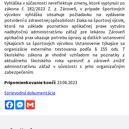
Vyhláška v súčasnosti nereflektuje zmeny, ktoré vyplynuli zo
zákona č. 182/2023 Z. z. Zároveň, v prípade športových
výcvikov vyhláška obsahuje požiadavku na vydávanie
potvrdení o zdravotnej spôsobilosti žiaka na športový výcvik,
ktorá na základe poznatkov aplikačnej praxe vytvára
nadbytočnú administratívnu záťaž pre lekárov. Zároveň
aplikačná prax ukazuje potrebu úpravy aj ďalších ustanovení
týkajúcich sa športových výcvikov. Ustanovenie týkajúce sa
organizácie externého testovania podľa § 155 ods. 7
školského zákona je vhodné vzhľadom na poznatky z
aktuálneho školského roka spresniť a zároveň znížiť
administratívnu záťaž v súvislosti s jeho organizačným
zabezpečením.
Pripomienkovanie končí:
23.06.2023
Sprievodná dokumentácia
Facebook
Messenger
Gmail