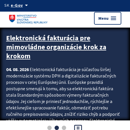
Preskocit na hlavný obsah
arrow_drop_down
SK
e-Gov
menu
Menu
Zastavit automatický posun upútavok
Elektronická fakturácia pre
mimovládne organizácie krok za
krokom
04. 08. 2026
Elektronická fakturácia je súčasťou širšej
modernizácie systému DPH a digitalizácie fakturačných
procesov v celej Európskej únii. Európske pravidlá
postupne smerujú k tomu, aby sa elektronická faktúra
stala štandardným spôsobom výmeny fakturačných
údajov. Jej cieľom je priniesť jednoduchšie, rýchlejšie a
efektívnejšie spracovanie faktúr, obmedziť potrebu
ručného prepisovania údajov, znížiť riziko chýb a podporiť
väčšiu automatizáciu účtovných procesov. Elektronická
pause_presentation
fakturácia preto nepredstavuje...