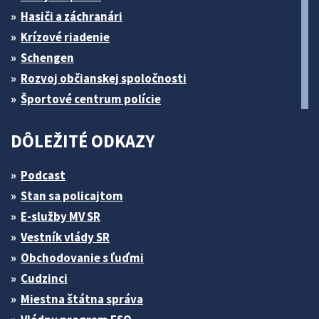
Hasiči a záchranári
Krízové riadenie
Schengen
Rozvoj občianskej spoločnosti
Športové centrum polície
DÔLEŽITÉ ODKAZY
Podcast
Stan sa policajtom
E-služby MV SR
Vestník vlády SR
Obchodovanie s ľuďmi
Cudzinci
Miestna štátna správa