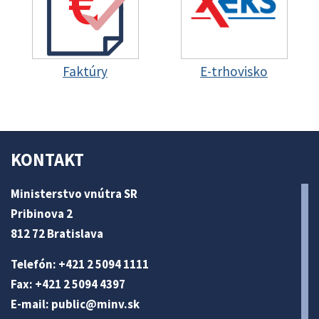
Faktúry
E-trhovisko
KONTAKT
Ministerstvo vnútra SR
Pribinova 2
812 72 Bratislava
Telefón: +421 2 5094 1111
Fax: +421 2 5094 4397
E-mail:
public@minv
.sk