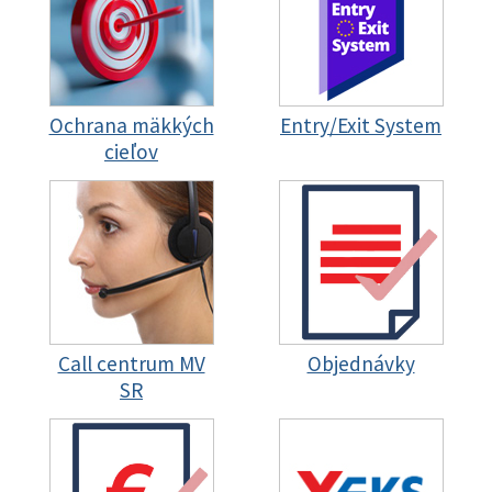
Ochrana mäkkých
Entry/Exit System
cieľov
Call centrum MV
Objednávky
SR