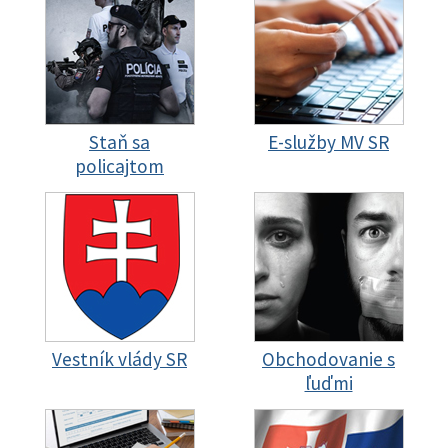
Staň sa
E-služby MV SR
policajtom
Vestník vlády SR
Obchodovanie s
ľuďmi