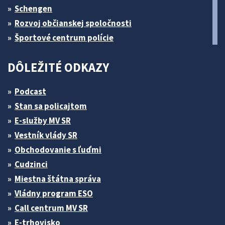
Schengen
Rozvoj občianskej spoločnosti
Športové centrum polície
DÔLEŽITÉ ODKAZY
Podcast
Stan sa policajtom
E-služby MV SR
Vestník vlády SR
Obchodovanie s ľuďmi
Cudzinci
Miestna štátna správa
Vládny program ESO
Call centrum MV SR
E-trhovisko