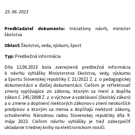
25. 06. 2023
Predkladateľ dokumentu:
Iniciatívny návrh, minister
školstva
Oblasť:
Školstvo, veda, výskum, šport
Typ:
Predbežná informácia
Dňa 12.06.2023 bola zverejnená predbežná informácia
k návrhu vyhlášky Ministerstva školstva, vedy, výskumu
a športu Slovenskej republiky č. 21/2022 Z. z. o pedagogickej
dokumentácii a ďalšej dokumentácii. Cieľom je reflektovať
zmeny vyplývajúce zo zákona, ktorým sa mení a dopĺňa
zákon č. 245/2008 Z. z. o výchove a vzdelávaní (školský zákon)
a o zmene a doplnení niektorých zákonov v znení neskorších
predpisov a ktorým sa menia a dopĺňajú niektoré zákony,
schváleného Národnou radou Slovenskej republiky dňa 9.
mája 2023. Cieľom návrhu vyhlášky je tiež zabezpečiť
ukladanie triednej knihy na elektronickom nosiči.