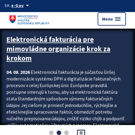
Preskocit na hlavný obsah
arrow_drop_down
SK
e-Gov
menu
Menu
Zastavit automatický posun upútavok
Elektronická fakturácia pre
mimovládne organizácie krok za
krokom
04. 08. 2026
Elektronická fakturácia je súčasťou širšej
modernizácie systému DPH a digitalizácie fakturačných
procesov v celej Európskej únii. Európske pravidlá
postupne smerujú k tomu, aby sa elektronická faktúra
stala štandardným spôsobom výmeny fakturačných
údajov. Jej cieľom je priniesť jednoduchšie, rýchlejšie a
efektívnejšie spracovanie faktúr, obmedziť potrebu
ručného prepisovania údajov, znížiť riziko chýb a podporiť
väčšiu automatizáciu účtovných procesov. Elektronická
pause_presentation
fakturácia preto nepredstavuje...