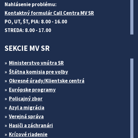
Nahlásenie problému:
Kontaktný formulár Call Centra MV SR
PO, UT, ŠT, PIA: 8.00 - 16.00
STREDA: 8.00 - 17.00
SEKCIE MV SR
Ministerstvo vnútra SR
Štátna komisia pre volby
Okresné úrady/Klientske centrá
Európske programy
Policajný zbor
Azyl a migrácia
Verejná správa
Hasiči a záchranári
Krízové riadenie