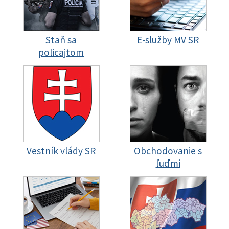
Staň sa
E-služby MV SR
policajtom
Vestník vlády SR
Obchodovanie s
ľuďmi