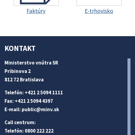
Faktúry
E-trhovisko
KONTAKT
Ministerstvo vnútra SR
Pribinova 2
812 72 Bratislava
Telefón: +421 2 5094 1111
Fax: +421 2 5094 4397
E-mail:
public@minv
.sk
Call centrum:
Telefón: 0800 222 222