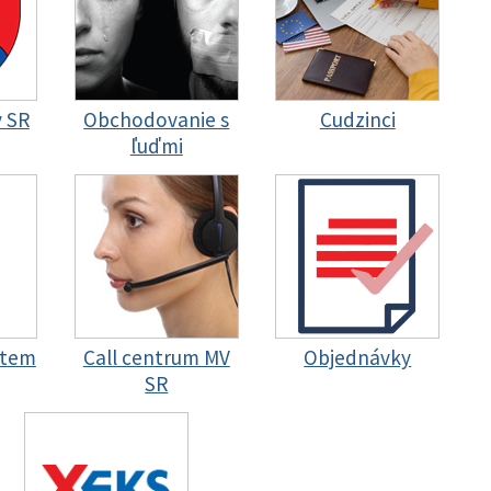
y SR
Obchodovanie s
Cudzinci
ľuďmi
stem
Call centrum MV
Objednávky
SR