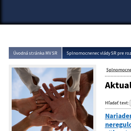
Úvodná stránka MV SR
Splnomocnenec vlády SR pre roz
Splnomocnen
Aktual
Hľadať text
:
Nariaden
neregulo