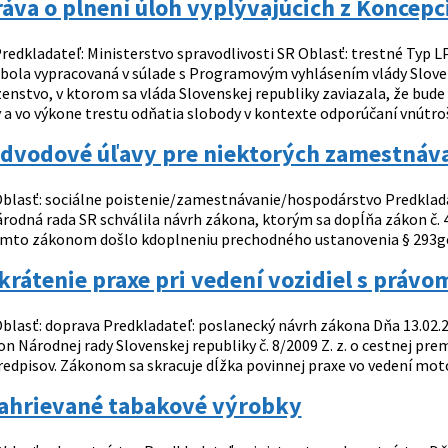
va o plnení úloh vyplývajúcich z Koncepc
redkladateľ: Ministerstvo spravodlivosti SR Oblasť: trestné Typ 
 bola vypracovaná v súlade s Programovým vyhlásením vlády Slovens
äzenstvo, v ktorom sa vláda Slovenskej republiky zaviazala, že bu
 a vo výkone trestu odňatia slobody v kontexte odporúčaní vnútroš
dvodové úľavy pre niektorých zamestnáv
blasť: sociálne poistenie/zamestnávanie/hospodárstvo Predkladateľ
rodná rada SR schválila návrh zákona, ktorým sa dopĺňa zákon č. 
́mto zákonom došlo kdoplneniu prechodného ustanovenia § 293ge, či
rátenie praxe pri vedení vozidiel s právo
blasť: doprava Predkladateľ: poslanecký návrh zákona Dňa 13.02.2024
́kon Národnej rady Slovenskej republiky č. 8/2009 Z. z. o cestnej pr
predpisov. Zákonom sa skracuje dĺžka povinnej praxe vo vedení moto
ahrievané tabakové výrobky