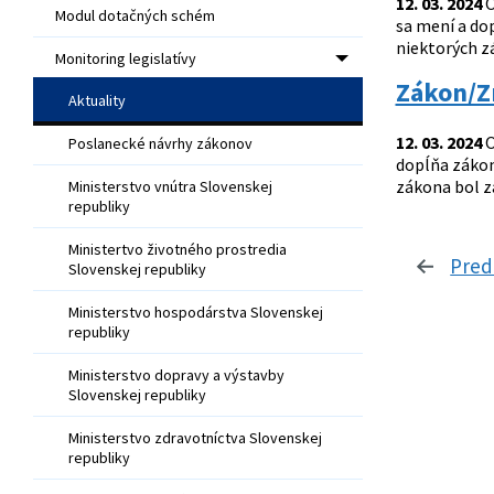
12. 03. 2024
O
Modul dotačných schém
sa mení a dop
niektorých zá
Monitoring legislatívy
Zákon/Zm
Aktuality
12. 03. 2024
O
Poslanecké návrhy zákonov
dopĺňa záko
zákona bol zá
Ministerstvo vnútra Slovenskej
republiky
Ministertvo životného prostredia
Pred
Slovenskej republiky
Ministerstvo hospodárstva Slovenskej
republiky
Ministerstvo dopravy a výstavby
Slovenskej republiky
Ministerstvo zdravotníctva Slovenskej
republiky