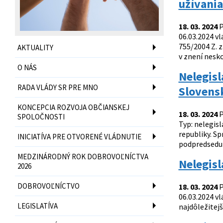
užívania
18. 03. 2024
P
06.03.2024 vl
755/2004 Z. 
AKTUALITY
v znení nesko
O NÁS
Nelegisl
RADA VLÁDY SR PRE MNO
Slovens
KONCEPCIA ROZVOJA OBČIANSKEJ
18. 03. 2024
P
SPOLOČNOSTI
Typ: nelegis
republiky. S
INICIATÍVA PRE OTVORENÉ VLÁDNUTIE
podpredsedu v
MEDZINÁRODNÝ ROK DOBROVOĽNÍCTVA
Nelegisl
2026
DOBROVOĽNÍCTVO
18. 03. 2024
P
06.03.2024 vl
LEGISLATÍVA
najdôležitej