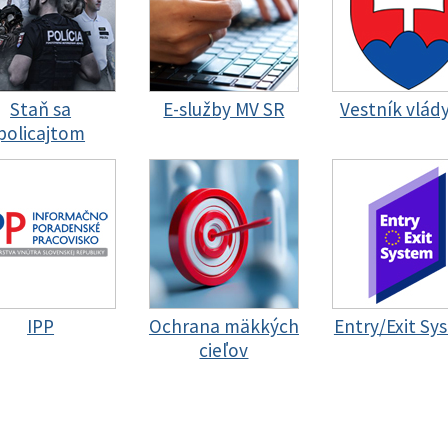
Staň sa
E-služby MV SR
Vestník vlád
policajtom
IPP
Ochrana mäkkých
Entry/Exit Sy
cieľov