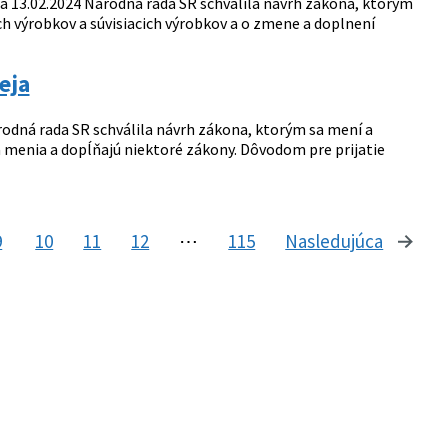
3.02.2024 Národná rada SR schválila návrh zákona, ktorým
ých výrobkov a súvisiacich výrobkov a o zmene a doplnení
eja
dná rada SR schválila návrh zákona, ktorým sa mení a
 menia a dopĺňajú niektoré zákony. Dôvodom pre prijatie
9
10
11
12
⋯
115
Nasledujúca
stránk