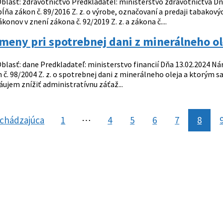
blasť: zdravotníctvo Predkladateľ: ministerstvo zdravotníctva Dňa 1
ĺňa zákon č. 89/2016 Z. z. o výrobe, označovaní a predaji tabakov
konov v znení zákona č. 92/2019 Z. z. a zákona č....
eny pri spotrebnej dani z minerálneho ol
blasť: dane Predkladateľ: ministerstvo financií Dňa 13.02.2024 Náro
n č. 98/2004 Z. z. o spotrebnej dani z minerálneho oleja a ktorým sa
ujem znížiť administratívnu záťaž...
chádzajúca
stránka
1
⋯
4
5
6
7
8