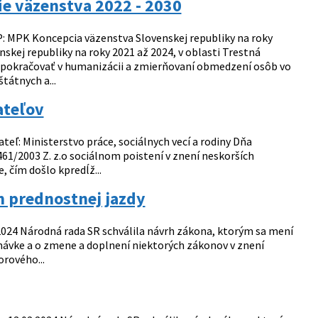
ie väzenstva 2022 - 2030
LP: MPK Koncepcia väzenstva Slovenskej republiky na roky
kej republiky na roky 2021 až 2024, v oblasti Trestná
de pokračovať v humanizácii a zmierňovaní obmedzení osôb vo
tátnych a...
ateľov
: Ministerstvo práce, sociálnych vecí a rodiny Dňa
461/2003 Z. z.o sociálnom poistení v znení neskorších
́m došlo kpredĺž...
m prednostnej jazdy
 Národná rada SR schválila návrh zákona, ktorým sa mení
emávke a o zmene a doplnení niektorých zákonov v znení
rového...