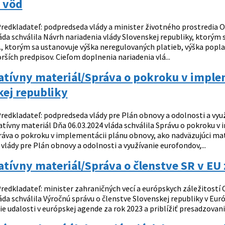
 vôd
redkladateľ: podpredseda vlády a minister životného prostredia Ob
áda schválila Návrh nariadenia vlády Slovenskej republiky, ktorým 
z., ktorým sa ustanovuje výška neregulovaných platieb, výška popl
rších predpisov. Cieľom doplnenia nariadenia vlá...
atívny materiál/Správa o pokroku v imple
kej republiky
redkladateľ: podpredseda vlády pre Plán obnovy a odolnosti a vyu
latívny materiál Dňa 06.03.2024 vláda schválila Správu o pokroku 
práva o pokroku v implementácii plánu obnovy, ako nadväzujúci ma
lády pre Plán obnovy a odolnosti a využívanie eurofondov,...
atívny materiál/Správa o členstve SR v EU
redkladateľ: minister zahraničných vecí a európskych záležitostí O
áda schválila Výročnú správu o členstve Slovenskej republiky v Európs
šie udalosti v európskej agende za rok 2023 a priblížiť presadzova