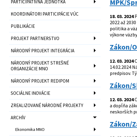
MPK/Sprá
PARTICIPATÍVNA JEDNOTKA
KOORDINÁTORI PARTICIPÁCIE VÚC
18. 03. 2024
P
2022 až 2030
PUBLIKÁCIE
politika a v
výkone väzby
PROJEKT PARTNERSTVO
Zákon/O
NÁRODNÝ PROJEKT INTEGRÁCIA
12. 03. 2024
O
NÁRODNÝ PROJEKT STREŠNÉ
14.02.2024 Ná
ORGANIZÁCIE MNO
predpisov. Ty
NÁRODNÝ PROJEKT REDIPOM
Zákon/Sk
SOCIÁLNE INOVÁCIE
12. 03. 2024
O
ZREALIZOVANÉ NÁRODNÉ PROJEKTY
a dopĺňa za
neskorších 
ARCHÍV
Zákon/Z
Ekonomika MNO