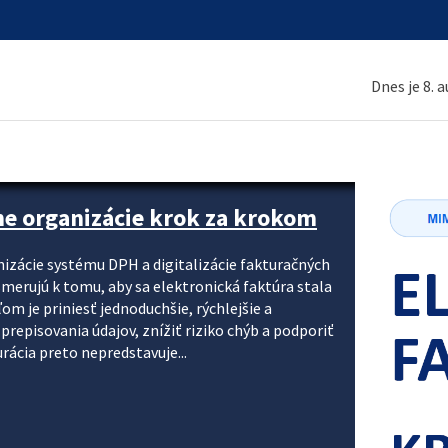
Dnes je 8. 
ne organizácie krok za krokom
nizácie systému DPH a digitalizácie fakturačných
smerujú k tomu, aby sa elektronická faktúra stala
 je priniesť jednoduchšie, rýchlejšie a
repisovania údajov, znížiť riziko chýb a podporiť
rácia preto nepredstavuje...