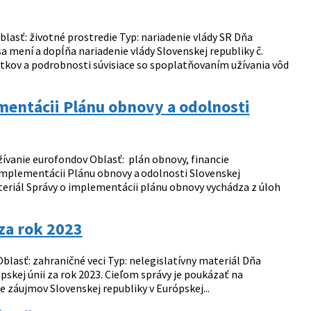
lasť: životné prostredie Typ: nariadenie vlády SR Dňa
sa mení a dopĺňa nariadenie vlády Slovenskej republiky č.
atkov a podrobnosti súvisiace so spoplatňovaním užívania vôd
mentácii Plánu obnovy a odolnosti
žívanie eurofondov Oblasť: plán obnovy, financie
v implementácii Plánu obnovy a odolnosti Slovenskej
teriál Správy o implementácii plánu obnovy vychádza z úloh
 za rok 2023
blasť: zahraničné veci Typ: nelegislatívny materiál Dňa
kej únii za rok 2023. Cieľom správy je poukázať na
nie záujmov Slovenskej republiky v Európskej...