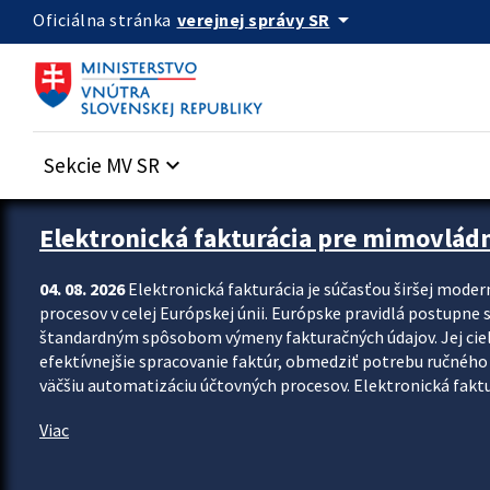
Preskocit na hlavný obsah
arrow_drop_down
verejnej správy SR
Oficiálna stránka
Sekcie MV SR
keyboard_arrow_down
Zastavit automatický posun upútavok
Elektronická fakturácia pre mimovlád
04. 08. 2026
Elektronická fakturácia je súčasťou širšej moder
procesov v celej Európskej únii. Európske pravidlá postupne 
štandardným spôsobom výmeny fakturačných údajov. Jej cieľom
efektívnejšie spracovanie faktúr, obmedziť potrebu ručného p
väčšiu automatizáciu účtovných procesov. Elektronická faktu
Viac