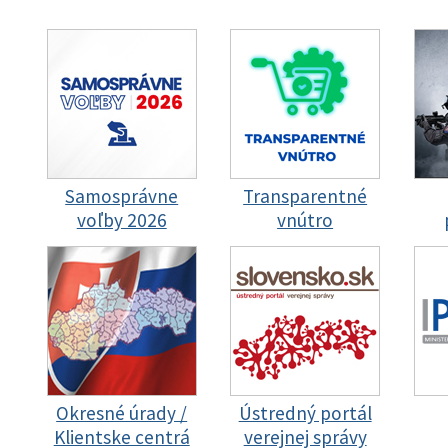
Samosprávne
Transparentné
voľby 2026
vnútro
Okresné úrady /
Ústredný portál
Klientske centrá
verejnej správy