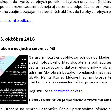
 skupín do tvorby verejných politík na štyroch úrovniach (lokál
Spolu s prezentáciami odznejú aj zistenia a odporúčania pre tvorc
koho zaujíma zapájanie relevatných aktérov do tvroby verejných po
sa
na tomto odkaze.
25. októbra 2018
: Zákon o údajoch a smernica PSI
Nárast množstva publikovaných údajov kladie v
z technologického hľadiska, ale aj z pohľadu l
dát a naštartovaniu dátovej ekonomiky – oblas
lídrami? Aký obsah by zákon o údajoch mal mať – 
GDPR, PSI,...? Kto sú kľúčoví hráči pri tvorbe
všetkých, ktorí sa nevedia dočkať pripravovaného
Registrujte sa
na tomto odkaze.
13:00 - 16:00: GDPR jednoducho a zrozumiteľn
i s Úradom na ochranu osobných údajov predstavíme zásady a 