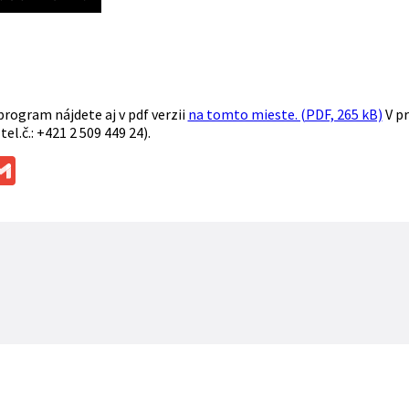
rogram nájdete aj v pdf verzii
na tomto mieste. (PDF, 265 kB)
V pr
tel.č.: +421 2 509 449 24).
ok
ssenger
Gmail