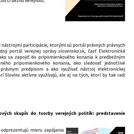
ov či bežnú verejnosť.
nástrojmi participácie, ktorými sú portál právnych právnych
edný portál verejnej správy slovensko.sk, časť Elektronická
 ako sa zapojiť do pripomienkového konania k predbežným
ného pripomienkového konania, ako sledovať jednotlivé
 k právnym predpisom a ako využívať nástroj elektronickej
 Slovlex aktívne využívajú, ale aj na tých, ktorí by tak radi
ových skupín do tvorby verejných politík: predstavenie
 odprezentujú mieru zapájania