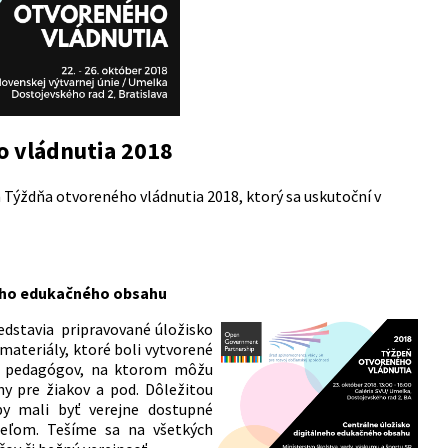
 vládnutia 2018
Týždňa otvoreného vládnutia 2018, ktorý sa uskutoční v
.
neho edukačného obsahu
redstavia pripravované úložisko
materiály, ktoré boli vytvorené
pre pedagógov, na ktorom môžu
hy pre žiakov a pod. Dôležitou
 by mali byť verejne dostupné
teľom. Tešíme sa na všetkých