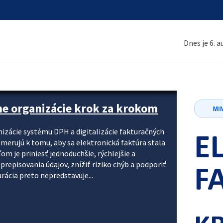
Dnes je 6. 
ne organizácie krok za krokom
nizácie systému DPH a digitalizácie fakturačných
smerujú k tomu, aby sa elektronická faktúra stala
 je priniesť jednoduchšie, rýchlejšie a
repisovania údajov, znížiť riziko chýb a podporiť
rácia preto nepredstavuje...