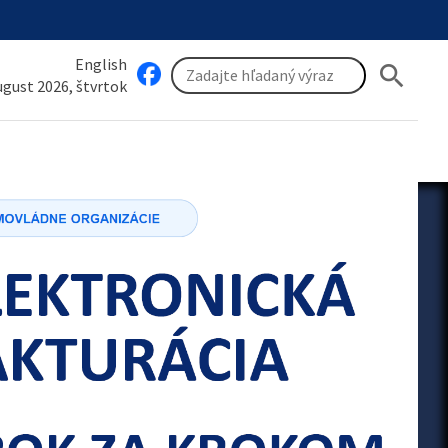
English
search
august 2026, štvrtok