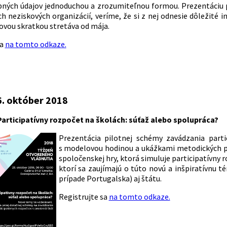
bných údajov jednoduchou a zrozumiteľnou formou. Prezentáciu
 neziskových organizácií, veríme, že si z nej odnesie dôležité i
vou skratkou stretáva od mája.
sa
na tomto odkaze.
6. október 2018
: Participatívny rozpočet na školách: súťaž alebo spolupráca?
Prezentácia pilotnej schémy zavádzania parti
s modelovou hodinou a ukážkami metodických pr
spoločenskej hry, ktorá simuluje participatívny 
ktorí sa zaujímajú o túto novú a inšpiratívnu 
prípade Portugalska) aj štátu.
Registrujte sa
na tomto odkaze.