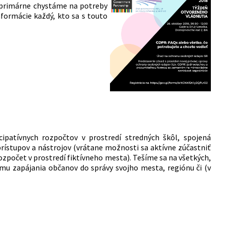
 primárne chystáme na potreby
nformácie každý, kto sa s touto
cipatívnych rozpočtov v prostredí stredných škôl, spojená
ístupov a nástrojov (vrátane možnosti sa aktívne zúčastniť
rozpočet v prostredí fiktívneho mesta). Tešíme sa na všetkých,
tému zapájania občanov do správy svojho mesta, regiónu či (v