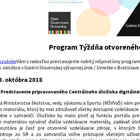
Program Týždňa otvoreného
ozvánke
Vám s radosťou prestavujeme nabitý inšpiratívny program 
6. októbra v Galérii Slovenskej výtvarnej únie / Umelke v Bratislave
3. októbra 2018
00: Predstavenie pripravovaného Centrálneho úložiska digitál
ia Ministerstva školstva, vedy, výskumu a športu (MŠVVaŠ) nám p
o materiálu, ktorý by mal združovať všetky dostupné vzdelávacie 
adne v zahraničí. Úložisko by malo plniť aj funkciu portálu 
 materiálov vytvárať ďalšie vzdelávacie materiály, zadávať úlo
pozitára je časť pre otvorené vzdelávacie zdroje, v ktorých
 zdroje zo SR a zo zahraničia voľne prístupné všetkým užíva