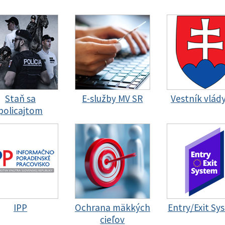
Staň sa
E-služby MV SR
Vestník vlád
policajtom
IPP
Ochrana mäkkých
Entry/Exit Sy
cieľov