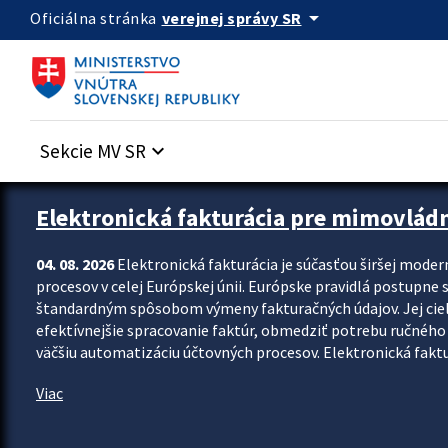
Preskocit na hlavný obsah
arrow_drop_down
verejnej správy SR
Oficiálna stránka
Sekcie MV SR
keyboard_arrow_down
Zastavit automatický posun upútavok
Elektronická fakturácia pre mimovlád
04. 08. 2026
Elektronická fakturácia je súčasťou širšej moder
procesov v celej Európskej únii. Európske pravidlá postupne 
štandardným spôsobom výmeny fakturačných údajov. Jej cieľom
efektívnejšie spracovanie faktúr, obmedziť potrebu ručného p
väčšiu automatizáciu účtovných procesov. Elektronická faktu
Viac