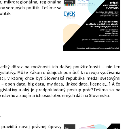
na, mikroregionálna, regionálna
ov verejných politík. Tešíme sa
litík.
eľký dôraz na možnosti ich ďalšej použiteľnosti – nie len
egislatívy. Môže Zákon o údajoch pomôcť k rozvoju využívania
ti, v ktorej chce byť Slovenská republika medzi svetovými
open data, big data, my data, linked data, licencie,...? A čo
 legislatívy a aký je predpokladaný postup prác?Tešíma sa na
 návrhu a zaujíma ich osud otvorených dát na Slovensku.
e
pravidlá novej právnej úpravy