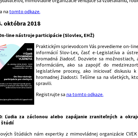
ydavateľov, mimovládne organizácie venujúce sa vzdelávaniu, rodič
sa na
tomto odkaze.
4. októbra 2018
 On-line nástroje participácie (Slovlex, EHŽ)
Praktickým sprievodcom Vás prevedieme on-line 
informácií Slov-Lex, časť e-Legislatíva a ústr
hromadná žiadosť. Dozviete sa možnostiach,
informáciám, ako sa zapojiť do medzirezort
legislatívne procesy, ako iniciovať diskusiu
hromadnej žiadosti. Tešíme sa na všetkých, ktorí
spravili.
Registrujte sa
na tomto odkaze.
00: Ľudia za záclonou alebo zapájanie zraniteľných a okraj
 štúdií
dových štúdiách nám expertky z mimovládnej organizácie CVEK