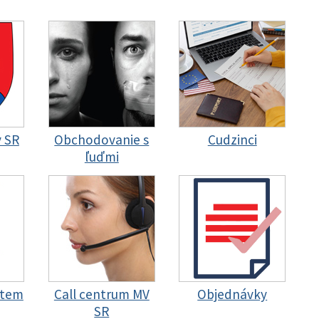
y SR
Obchodovanie s
Cudzinci
ľuďmi
stem
Call centrum MV
Objednávky
SR