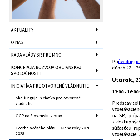
AKTUALITY
O NÁS
RADA VLÁDY SR PRE MNO
Po
úvodnej p
KONCEPCIA ROZVOJA OBČIANSKEJ
dňoch 22. - 2
SPOLOČNOSTI
Utorok, 2
INICIATÍVA PRE OTVORENÉ VLÁDNUTIE
13:00 - 16:
Ako funguje Iniciatíva pre otvorené
Predstavitel
vládnutie
vzdelávacieh
na SR, príp
OGP na Slovensku v praxi
z dostupných
súčasťou re
Tvorba akčného plánu OGP na roky 2026-
2028
vzdelávacie