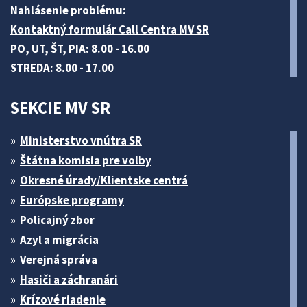
Nahlásenie problému:
Kontaktný formulár Call Centra MV SR
PO, UT, ŠT, PIA: 8.00 - 16.00
STREDA: 8.00 - 17.00
SEKCIE MV SR
Ministerstvo vnútra SR
Štátna komisia pre volby
Okresné úrady/Klientske centrá
Európske programy
Policajný zbor
Azyl a migrácia
Verejná správa
Hasiči a záchranári
Krízové riadenie