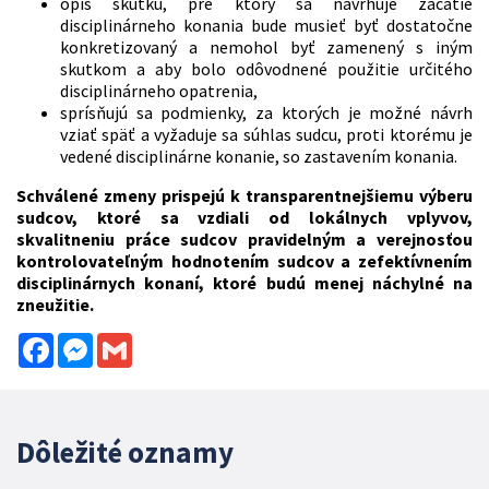
opis skutku, pre ktorý sa navrhuje začatie
disciplinárneho konania bude musieť byť dostatočne
konkretizovaný a nemohol byť zamenený s iným
skutkom a aby bolo odôvodnené použitie určitého
disciplinárneho opatrenia,
sprísňujú sa podmienky, za ktorých je možné návrh
vziať späť a vyžaduje sa súhlas sudcu, proti ktorému je
vedené disciplinárne konanie, so zastavením konania.
Schválené zmeny prispejú k transparentnejšiemu výberu
sudcov, ktoré sa vzdiali od lokálnych vplyvov,
skvalitneniu práce sudcov pravidelným a verejnosťou
kontrolovateľným hodnotením sudcov a zefektívnením
disciplinárnych konaní, ktoré budú menej náchylné na
zneužitie.
Facebook
Messenger
Gmail
Dôležité oznamy