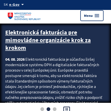
Preskocit na hlavný obsah
arrow_drop_down
SK
e-Gov
menu
Menu
Zastavit automatický posun upútavok
Elektronická fakturácia pre
mimovládne organizácie krok za
krokom
04. 08. 2026
Elektronická fakturácia je súčasťou širšej
modernizácie systému DPH a digitalizácie fakturačných
procesov v celej Európskej únii. Európske pravidlá
postupne smerujú k tomu, aby sa elektronická faktúra
stala štandardným spôsobom výmeny fakturačných
údajov. Jej cieľom je priniesť jednoduchšie, rýchlejšie a
efektívnejšie spracovanie faktúr, obmedziť potrebu
ručného prepisovania údajov, znížiť riziko chýb a podporiť
väčšiu automatizáciu účtovných procesov. Elektronická
pause_presentation
fakturácia preto nepredstavuje...