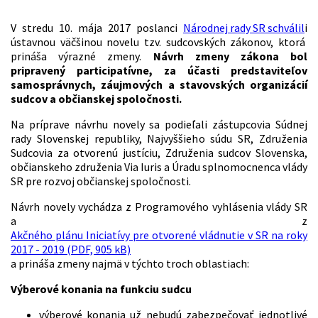
V stredu 10. mája 2017 poslanci
Národnej rady SR schválil
i
ústavnou väčšinou novelu tzv. sudcovských zákonov, ktorá
prináša výrazné zmeny.
Návrh zmeny zákona bol
pripravený
participatívne, za účasti predstaviteľov
samosprávnych, záujmových a stavovských organizácií
sudcov a občianskej spoločnosti.
Na príprave návrhu novely sa podieľali zástupcovia Súdnej
rady Slovenskej republiky, Najvyššieho súdu SR, Združenia
Sudcovia za otvorenú justíciu, Združenia sudcov Slovenska,
občianskeho združenia Via Iuris a Úradu splnomocnenca vlády
SR pre rozvoj občianskej spoločnosti.
Návrh novely vychádza z Programového vyhlásenia vlády SR
a z
Akčného plánu Iniciatívy pre otvorené vládnutie v SR na roky
2017 - 2019 (PDF, 905 kB)
a prináša zmeny najmä v týchto troch oblastiach:
Výberové konania na funkciu sudcu
výberové konania už nebudú zabezpečovať jednotlivé