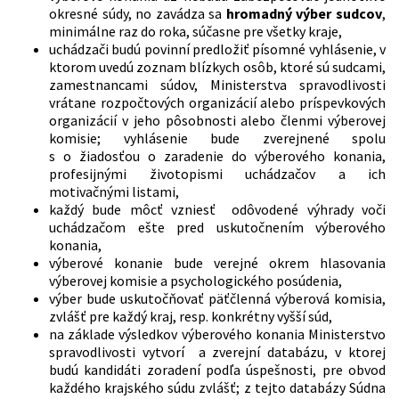
okresné súdy, no zavádza sa
hromadný výber sudcov
,
minimálne raz do roka, súčasne pre všetky kraje,
uchádzači budú povinní predložiť písomné vyhlásenie, v
ktorom uvedú zoznam blízkych osôb, ktoré sú sudcami,
zamestnancami súdov, Ministerstva spravodlivosti
vrátane rozpočtových organizácií alebo príspevkových
organizácií v jeho pôsobnosti alebo členmi výberovej
komisie; vyhlásenie bude zverejnené spolu
s o žiadosťou o zaradenie do výberového konania,
profesijnými životopismi uchádzačov a ich
motivačnými listami,
každý bude môcť vzniesť odôvodené výhrady voči
uchádzačom ešte pred uskutočnením výberového
konania,
výberové konanie bude verejné okrem hlasovania
výberovej komisie a psychologického posúdenia,
výber bude uskutočňovať päťčlenná výberová komisia,
zvlášť pre každý kraj, resp. konkrétny vyšší súd,
na základe výsledkov výberového konania Ministerstvo
spravodlivosti vytvorí a zverejní databázu, v ktorej
budú kandidáti zoradení podľa úspešnosti, pre obvod
každého krajského súdu zvlášť; z tejto databázy Súdna