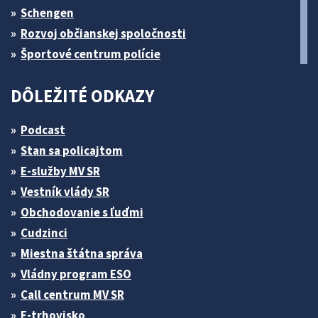
Schengen
Rozvoj občianskej spoločnosti
Športové centrum polície
DÔLEŽITÉ ODKAZY
Podcast
Stan sa policajtom
E-služby MV SR
Vestník vlády SR
Obchodovanie s ľuďmi
Cudzinci
Miestna štátna správa
Vládny program ESO
Call centrum MV SR
E-trhovisko