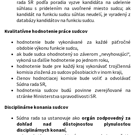
rada SR podľa poradia vyzve kandidáta na udelenie
súhlasu s pridelením na uvoľnené miesto sudcu; ak
kandidát na funkciu sudcu súhlas neudelí, je vyradený z
databázy kandidátov na funkciu sudcu.
Kvalitatívne hodnotenie práce sudcov
hodnotenie bude vykonávané za každé päťročné
obdobie výkonu funkcie sudcu,
ak bude sudca ohodnotený so záverom „nevyhovujúci“,
vykoná sa ďalšie hodnotenie po jednom roku,
hodnotenie bude pre každý kraj vykonávať trojčlenná
komisia zložená zo sudcov pôsobiacich v inom kraji,
členov hodnotiacej komisie bude voliť a odvolávať
Súdna rada SR,
hodnotenia sudcov budú povinne zverejňované na
stránke Ministerstva spravodlivosti SR.
Disciplinárne konania sudcov
Súdna rada sa ustanovuje ako
orgán zodpovedný za
dohľad nad dôstojnosťou plynulosťou
disciplinárnych konaní
,