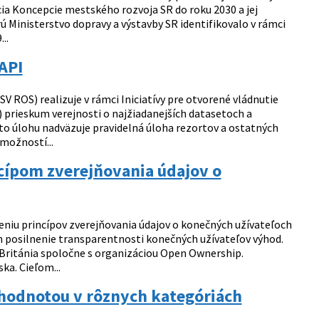
a Koncepcie mestského rozvoja SR do roku 2030 a jej
ú Ministerstvo dopravy a výstavby SR identifikovalo v rámci
..
API
 ROS) realizuje v rámci Iniciatívy pre otvorené vládnutie
14) prieskum verejnosti o najžiadanejších datasetoch a
to úlohu nadväzuje pravidelná úloha rezortov a ostatných
 možností...
ncípom zverejňovania údajov o
neniu princípov zverejňovania údajov o konečných užívateľoch
ch posilnenie transparentnosti konečných užívateľov výhod.
á Británia spoločne s organizáciou Open Ownership.
ka. Cieľom...
 hodnotou v rôznych kategóriách