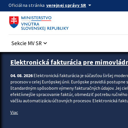
Preskocit na hlavný obsah
arrow_drop_down
verejnej správy SR
Oficiálna stránka
Sekcie MV SR
keyboard_arrow_down
Zastavit automatický posun upútavok
Elektronická fakturácia pre mimovlád
04. 08. 2026
Elektronická fakturácia je súčasťou širšej moder
procesov v celej Európskej únii. Európske pravidlá postupne 
štandardným spôsobom výmeny fakturačných údajov. Jej cieľom
efektívnejšie spracovanie faktúr, obmedziť potrebu ručného p
väčšiu automatizáciu účtovných procesov. Elektronická faktu
Viac