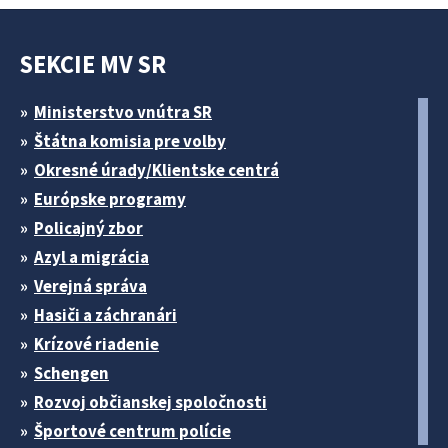
SEKCIE MV SR
Ministerstvo vnútra SR
Štátna komisia pre volby
Okresné úrady/Klientske centrá
Európske programy
Policajný zbor
Azyl a migrácia
Verejná správa
Hasiči a záchranári
Krízové riadenie
Schengen
Rozvoj občianskej spoločnosti
Športové centrum polície