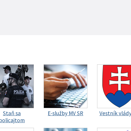
Staň sa
E-služby MV SR
Vestník vlád
policajtom