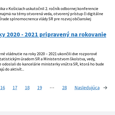
ka v Košiciach uskutočnil 2. ročník odbornej konferencie
ajmä na témy otvorená veda, otvorený prístup či digitálne
a Úrade splnomocnenca vlády SR pre rozvoj občianskej
oky 2020 - 2021 pripravený na rokovanie
ené vládnutie na roky 2020 – 2021 ukončili dve rozporové
atistickým úradom SR a Ministerstvom školstva, vedy,
 odoslali do kancelárie ministerky vnútra SR, ktorá ho bude
 do aktivít...
16
17
18
19
⋯
28
Nasledujúca
stránk