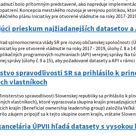
sadnutí bolo prítomným predstavené, ako napreduje implementáci
opatrení. Koncepcia mestského rozvoja je verejnou politikou, ktor
 Akčného plánu Iniciatívy pre otvorené vládnutie na roky 2017-2019.
úci prieskum najžiadanejších datasetov a 
rad splnomocnenca vlády SR pre rozvoj občianskej spoločnosti (ÚSV
niciatívy pre otvorené vládnutie na roky 2017 - 2019, úlohy č. 8 a 
plikačných programových rozhraniach (API) verejnej správy. Na tú
ej správy (úlohy č. 9 a 15), aby požadované datasety a API v rámci
stvo spravodlivosti SR sa prihlásilo k pri
ch vlastníkoch
inisterstvo spravodlivosti Slovenskej republiky sa prihlásilo k pl
ných vlastníkoch), ktoré vypracovala skupina krajín presadzujúci
cich krajín (Beneficial ownership leadership group) založila Veľk
ilo záujem pripojiť sa k tejto skupine osem krajín, vrátane Slovens
ancelária ÚPVII hľadá datasety s vysokou