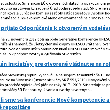
 súvislosti so Smernicou EÚ o otvorených dátach a opakovanom pou
torou sa na Slovensku zaoberá Úrad podpredsedu vlády SR pre inves
ntifikovala Európska komisia šesť oblastí datasetov s vysokou h
namné sociálno-ekonomické alebo environmentálne prínosy a inova
prijalo Odporúčania k otvoreným vzdeláv
ňa 25. novembra 2019 boli na pôde Generálnej konferencie UNESC
orúčaní znamená, že všetky členské krajiny UNESCO vrátane Sloven
 zdrojov a v pravidelných obdobiach budú UNESCO informovať o sv
hlásilo k podpore tvorby a využívania otvorených...
án Iniciatívy pre otvorené vládnutie na r
láda Slovenskej republiky schválila na svojom zasadnutí dňa 13. no
dnutie na Slovensku (uznesenie vlády SR č. 553/2019). Nový akčný 
ko predchádzajúci akčný plán na roky 2017 - 2019. Sústreďuje sa 
práci vlády SR Podporu využívania a tvorby otvorených...
li sme sa konferencie Nové kompetencie a
 repozitáre