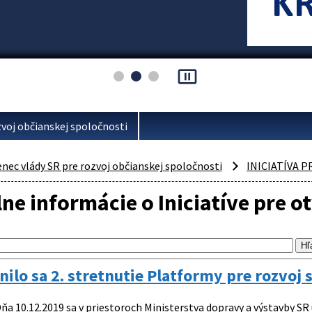
pause_presentation
voj občianskej spoločnosti
ec vlády SR pre rozvoj občianskej spoločnosti
INICIATÍVA 
ne informácie o Iniciatíve pre o
ilo sa 2. stretnutie Platformy pre rozvoj
ňa 10.12.2019 sa v priestoroch Ministerstva dopravy a výstavby SR