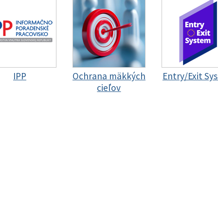
IPP
Ochrana mäkkých
Entry/Exit Sy
cieľov