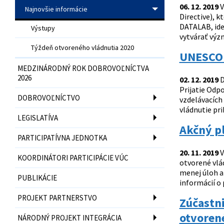
06. 12. 2019
V
Najnovšie informácie
Directive), k
DATALAB, ide
Výstupy
vytvárať výz
Týždeň otvoreného vládnutia 2020
UNESCO 
MEDZINÁRODNÝ ROK DOBROVOĽNÍCTVA
2026
02. 12. 2019
D
Prijatie Odp
DOBROVOĽNÍCTVO
vzdelávacích
vládnutie pri
LEGISLATÍVA
Akčný pl
PARTICIPATÍVNA JEDNOTKA
20. 11. 2019
V
KOORDINÁTORI PARTICIPÁCIE VÚC
otvorené vlá
menej úloh a
PUBLIKÁCIE
informácií o 
PROJEKT PARTNERSTVO
Zúčastni
otvorené
NÁRODNÝ PROJEKT INTEGRÁCIA