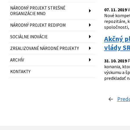
NÁRODNÝ PROJEKT STREŠNÉ
07. 11. 2019
V
ORGANIZÁCIE MNO
Nové kompete
repozitáre, 
NÁRODNÝ PROJEKT REDIPOM
spoločnosti, 
SOCIÁLNE INOVÁCIE
Akčný pl
vlády S
ZREALIZOVANÉ NÁRODNÉ PROJEKTY
ARCHÍV
31. 10. 2019
P
konania, kto
KONTAKTY
výskumu a špo
predkladať na
Pred