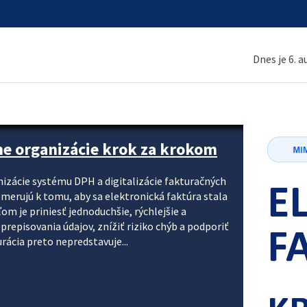
Dnes je 6. 
ne organizácie krok za krokom
nizácie systému DPH a digitalizácie fakturačných
smerujú k tomu, aby sa elektronická faktúra stala
 je priniesť jednoduchšie, rýchlejšie a
repisovania údajov, znížiť riziko chýb a podporiť
rácia preto nepredstavuje...