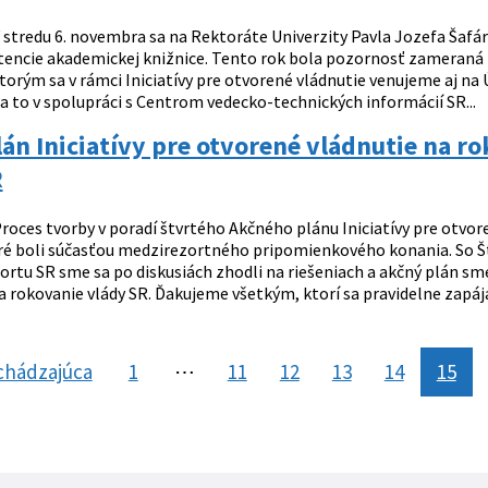
 stredu 6. novembra sa na Rektoráte Univerzity Pavla Jozefa Šafári
ncie akademickej knižnice. Tento rok bola pozornosť zameraná n
ktorým sa v rámci Iniciatívy pre otvorené vládnutie venujeme aj n
a to v spolupráci s Centrom vedecko-technických informácií SR...
án Iniciatívy pre otvorené vládnutie na r
R
roces tvorby v poradí štvrtého Akčného plánu Iniciatívy pre otvor
ré boli súčasťou medzirezortného pripomienkového konania. So Št
rtu SR sme sa po diskusiách zhodli na riešeniach a akčný plán sme
 rokovanie vlády SR. Ďakujeme všetkým, ktorí sa pravidelne zapájajú
chádzajúca
stránka
1
⋯
11
12
13
14
15