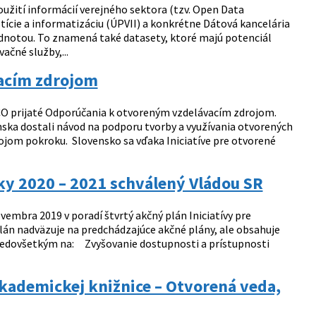
žití informácií verejného sektora (tzv. Open Data
tície a informatizáciu (ÚPVII) a konkrétne Dátová kancelária
odnotou. To znamená také datasety, ktoré majú potenciál
čné služby,...
acím zdrojom
O prijaté Odporúčania k otvoreným vzdelávacím zdrojom.
ska dostali návod na podporu tvorby a využívania otvorených
ojom pokroku. Slovensko sa vďaka Iniciatíve pre otvorené
oky 2020 – 2021 schválený Vládou SR
vembra 2019 v poradí štvrtý akčný plán Iniciatívy pre
plán nadväzuje na predchádzajúce akčné plány, ale obsahuje
predovšetkým na: Zvyšovanie dostupnosti a prístupnosti
kademickej knižnice – Otvorená veda,