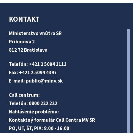
KONTAKT
Ministerstvo vnútra SR
Pribinova 2
812 72 Bratislava
Telefón: +421 2 5094 1111
Fax: +421 2 5094 4397
E-mail:
public@minv
.sk
Call centrum:
Telefón: 0800 222 222
Nahlásenie problému:
Kontaktný formulár Call Centra MV SR
PO, UT, ŠT, PIA: 8.00 - 16.00