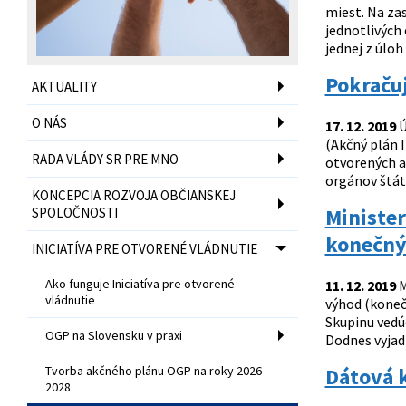
miest. Na za
jednotlivých 
jednej z úloh
Pokračuj
AKTUALITY
O NÁS
17. 12. 2019
Ú
(Akčný plán I
RADA VLÁDY SR PRE MNO
otvorených a
orgánov štátn
KONCEPCIA ROZVOJA OBČIANSKEJ
Minister
SPOLOČNOSTI
konečný
INICIATÍVA PRE OTVORENÉ VLÁDNUTIE
Ako funguje Iniciatíva pre otvorené
11. 12. 2019
M
vládnutie
výhod (koneč
Skupinu vedú
OGP na Slovensku v praxi
Dodnes vyjadr
Tvorba akčného plánu OGP na roky 2026-
Dátová k
2028