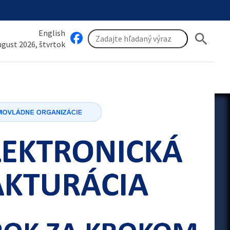
English
search
august 2026, štvrtok