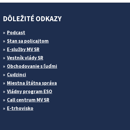
DÔLEŽITÉ ODKAZY
Podcast
Stan sa policajtom
E-služby MV SR
Vestník vlády SR
Obchodovanie s ľuďmi
Cudzinci
Miestna štátna správa
Vládny program ESO
Call centrum MV SR
E-trhovisko