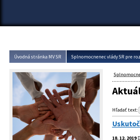
Úvodná stránka MV SR
Splnomocnenec vlády SR pre roz
Splnomocnen
Aktuál
Hľadať text
:
Uskutočn
18. 12. 2019
D