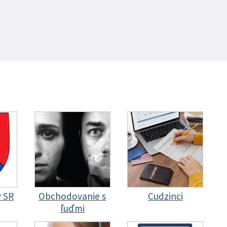
y SR
Obchodovanie s
Cudzinci
ľuďmi