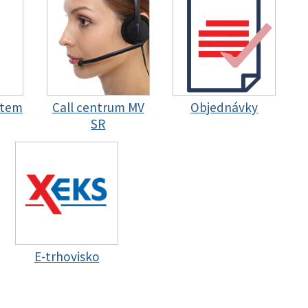
stem
Call centrum MV
Objednávky
SR
E-trhovisko