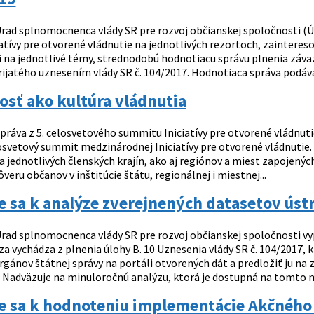
rad splnomocnenca vlády SR pre rozvoj občianskej spoločnosti (Ú
iatívy pre otvorené vládnutie na jednotlivých rezortoch, zainte
 na jednotlivé témy, strednodobú hodnotiacu správu plnenia záväz
rijatého uznesením vlády SR č. 104/2017. Hodnotiaca správa podáva
sť ako kultúra vládnutia
práva z 5. celosvetového summitu Iniciatívy pre otvorené vládnutie
losvetový summit medzinárodnej Iniciatívy pre otvorené vládnutie.
a jednotlivých členských krajín, ako aj regiónov a miest zapojenýc
ôveru občanov v inštitúcie štátu, regionálnej i miestnej...
e sa k analýze zverejnených datasetov ús
rad splnomocnenca vlády SR pre rozvoj občianskej spoločnosti vy
za vychádza z plnenia úlohy B. 10 Uznesenia vlády SR č. 104/2017,
rgánov štátnej správy na portáli otvorených dát a predložiť ju na
“ Nadväzuje na minuloročnú analýzu, ktorá je dostupná na tomto mi
e sa k hodnoteniu implementácie Akčného p