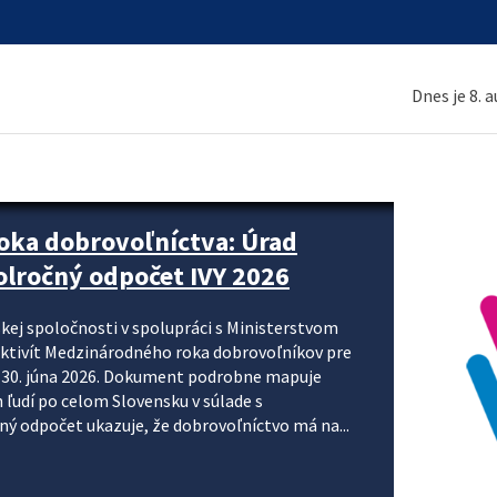
Dnes je 8. 
ne organizácie krok za krokom
nizácie systému DPH a digitalizácie fakturačných
smerujú k tomu, aby sa elektronická faktúra stala
 je priniesť jednoduchšie, rýchlejšie a
repisovania údajov, znížiť riziko chýb a podporiť
rácia preto nepredstavuje...