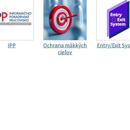
IPP
Ochrana mäkkých
Entry/Exit Sy
cieľov