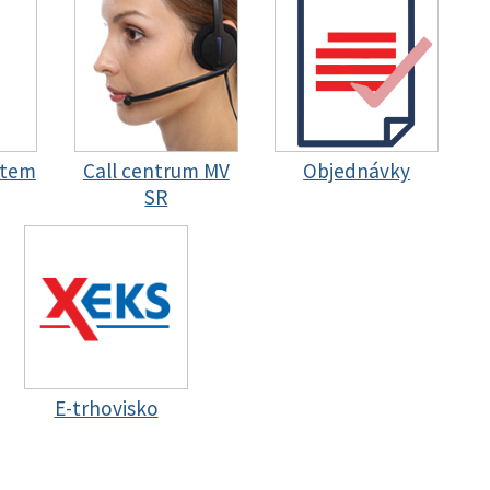
stem
Call centrum MV
Objednávky
SR
E-trhovisko