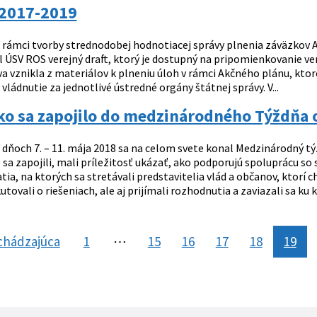
 2017-2019
 rámci tvorby strednodobej hodnotiacej správy plnenia záväzkov A
il ÚSV ROS verejný draft, ktorý je dostupný na pripomienkovanie v
a vznikla z materiálov k plneniu úloh v rámci Akčného plánu, ktor
vládnutie za jednotlivé ústredné orgány štátnej správy. V...
ko sa zapojilo do medzinárodného Týždňa 
 dňoch 7. – 11. mája 2018 sa na celom svete konal Medzinárodný 
é sa zapojili, mali príležitosť ukázať, ako podporujú spoluprácu s
tia, na ktorých sa stretávali predstavitelia vlád a občanov, ktorí 
utovali o riešeniach, ale aj prijímali rozhodnutia a zaviazali sa ku
chádzajúca
stránka
1
⋯
15
16
17
18
19