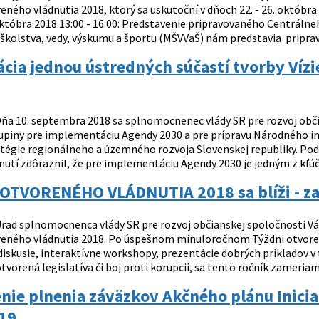
ného vládnutia 2018, ktorý sa uskutoční v dňoch 22. - 26. októbra 
októbra 2018 13:00 - 16:00: Predstavenie pripravovaného Centráln
 školstva, vedy, výskumu a športu (MŠVVaŠ) nám predstavia priprav
ácia jednou ústredných súčastí tvorby Vízi
ňa 10. septembra 2018 sa splnomocnenec vlády SR pre rozvoj obči
upiny pre implementáciu Agendy 2030 a pre prípravu Národného inv
atégie regionálneho a územného rozvoja Slovenskej republiky. Podp
nutí zdôraznil, že pre implementáciu Agendy 2030 je jedným z kľúč
OTVORENÉHO VLÁDNUTIA 2018 sa blíži - zar
rad splnomocnenca vlády SR pre rozvoj občianskej spoločnosti Vá
eného vládnutia 2018. Po úspešnom minuloročnom Týždni otvorené
 diskusie, interaktívne workshopy, prezentácie dobrých príkladov v
tvorená legislatíva či boj proti korupcii, sa tento ročník zameri
ie plnenia záväzkov Akčného plánu Inicia
19