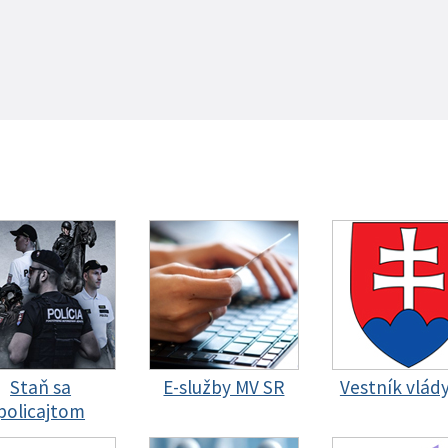
Staň sa
E-služby MV SR
Vestník vlád
policajtom