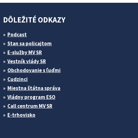
DÔLEŽITÉ ODKAZY
Podcast
Stan sa policajtom
E-služby MV SR
Vestník vlády SR
Obchodovanie s ľuďmi
Cudzinci
Miestna štátna správa
Vládny program ESO
Call centrum MV SR
E-trhovisko