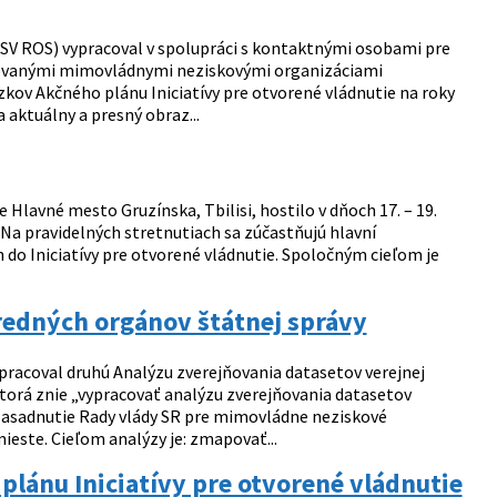
SV ROS) vypracoval v spolupráci s kontaktnými osobami pre
resovanými mimovládnymi neziskovými organizáciami
kov Akčného plánu Iniciatívy pre otvorené vládnutie na roky
 aktuálny a presný obraz...
 Hlavné mesto Gruzínska, Tbilisi, hostilo v dňoch 17. – 19.
 Na pravidelných stretnutiach sa zúčastňujú hlavní
h do Iniciatívy pre otvorené vládnutie. Spoločným cieľom je
tredných orgánov štátnej správy
pracoval druhú Analýzu zverejňovania datasetov verejnej
 ktorá znie „vypracovať analýzu zverejňovania datasetov
 zasadnutie Rady vlády SR pre mimovládne neziskové
este. Cieľom analýzy je: zmapovať...
lánu Iniciatívy pre otvorené vládnutie