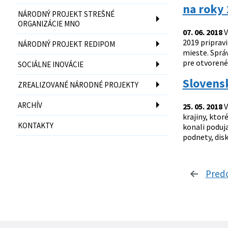
na roky
NÁRODNÝ PROJEKT STREŠNÉ
ORGANIZÁCIE MNO
07. 06. 2018
V
2019 priprav
NÁRODNÝ PROJEKT REDIPOM
mieste. Správ
pre otvorené 
SOCIÁLNE INOVÁCIE
Slovens
ZREALIZOVANÉ NÁRODNÉ PROJEKTY
ARCHÍV
25. 05. 2018
V
krajiny, ktor
KONTAKTY
konali poduja
podnety, disk
Pred