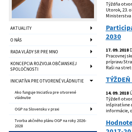
Týždňa otvore
Utorok, 23. 
Ministerstva
Particip
AKTUALITY
2030
O NÁS
17. 09. 2018
D
RADA VLÁDY SR PRE MNO
Pracovnej sk
prípravu Str
KONCEPCIA ROZVOJA OBČIANSKEJ
Raši na stret
SPOLOČNOSTI
TÝŽDEŇ 
INICIATÍVA PRE OTVORENÉ VLÁDNUTIE
Ako funguje Iniciatíva pre otvorené
14. 09. 2018
Ú
vládnutie
Týždeň otvor
inšpiratívne
OGP na Slovensku v praxi
informácie, o
Tvorba akčného plánu OGP na roky 2026-
Hodnoten
2028
2017-20