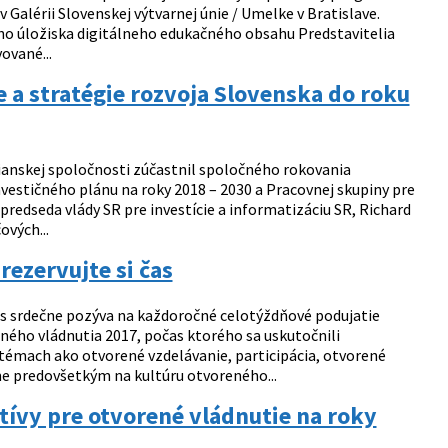
v Galérii Slovenskej výtvarnej únie / Umelke v Bratislave.
eho úložiska digitálneho edukačného obsahu Predstavitelia
ované...
e a stratégie rozvoja Slovenska do roku
anskej spoločnosti zúčastnil spoločného rokovania
estičného plánu na roky 2018 – 2030 a Pracovnej skupiny pre
redseda vlády SR pre investície a informatizáciu SR, Richard
ových...
ezervujte si čas
s srdečne pozýva na každoročné celotýždňové podujatie
ho vládnutia 2017, počas ktorého sa uskutočnili
 témach ako otvorené vzdelávanie, participácia, otvorené
ame predovšetkým na kultúru otvoreného...
tívy pre otvorené vládnutie na roky