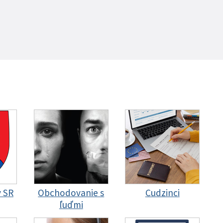
y SR
Obchodovanie s
Cudzinci
ľuďmi