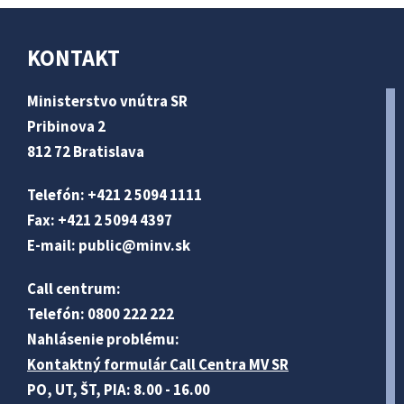
KONTAKT
Ministerstvo vnútra SR
Pribinova 2
812 72 Bratislava
Telefón: +421 2 5094 1111
Fax: +421 2 5094 4397
E-mail:
public@minv
.sk
Call centrum:
Telefón: 0800 222 222
Nahlásenie problému:
Kontaktný formulár Call Centra MV SR
PO, UT, ŠT, PIA: 8.00 - 16.00