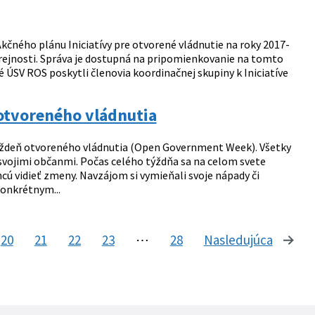
kčného plánu Iniciatívy pre otvorené vládnutie na roky 2017-
erejnosti. Správa je dostupná na pripomienkovanie na tomto
é ÚSV ROS poskytli členovia koordinačnej skupiny k Iniciatíve
otvoreného vládnutia
týždeň otvoreného vládnutia (Open Government Week). Všetky
o svojimi občanmi. Počas celého týždňa sa na celom svete
chcú vidieť zmeny. Navzájom si vymieňali svoje nápady či
 konkrétnym...
20
21
22
23
⋯
28
Nasledujúca
stránk