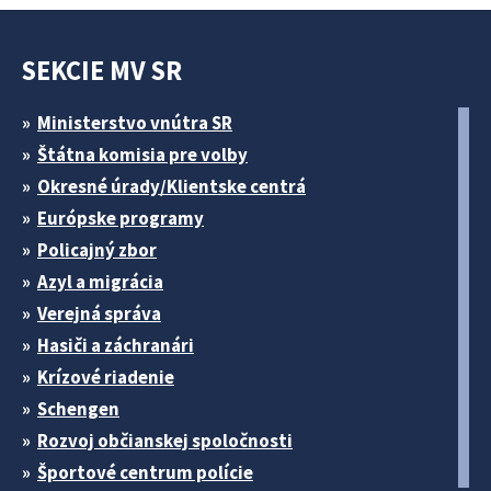
SEKCIE MV SR
Ministerstvo vnútra SR
Štátna komisia pre volby
Okresné úrady/Klientske centrá
Európske programy
Policajný zbor
Azyl a migrácia
Verejná správa
Hasiči a záchranári
Krízové riadenie
Schengen
Rozvoj občianskej spoločnosti
Športové centrum polície