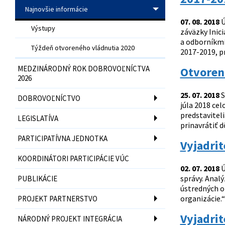
Najnovšie informácie
07. 08. 2018
Ú
Výstupy
záväzky Inic
a odborníkmi
Týždeň otvoreného vládnutia 2020
2017-2019, p
MEDZINÁRODNÝ ROK DOBROVOĽNÍCTVA
Otvoreno
2026
25. 07. 2018
S
DOBROVOĽNÍCTVO
júla 2018 ce
predstaviteli
LEGISLATÍVA
prinavrátiť d
PARTICIPATÍVNA JEDNOTKA
Vyjadrit
KOORDINÁTORI PARTICIPÁCIE VÚC
02. 07. 2018
Ú
správy. Analý
PUBLIKÁCIE
ústredných o
organizácie.
PROJEKT PARTNERSTVO
Vyjadrit
NÁRODNÝ PROJEKT INTEGRÁCIA