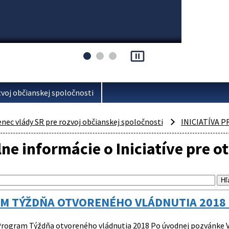
pause_presentation
voj občianskej spoločnosti
ec vlády SR pre rozvoj občianskej spoločnosti
INICIATÍVA 
ne informácie o Iniciatíve pre o
M TÝŽDŇA OTVORENÉHO VLÁDNUTIA 2018
rogram Týždňa otvoreného vládnutia 2018 Po úvodnej pozvánke V