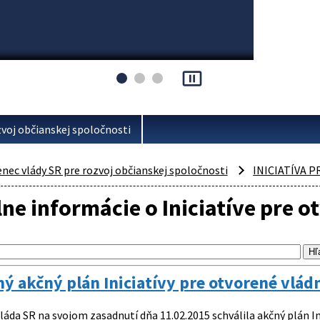
pause_presentation
voj občianskej spoločnosti
ec vlády SR pre rozvoj občianskej spoločnosti
INICIATÍVA 
ne informácie o Iniciatíve pre o
ý akčný plán Iniciatívy pre otvorené vlád
láda SR na svojom zasadnutí dňa 11.02.2015 schválila akčný plán I