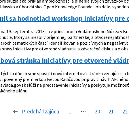
ktoré slúžia ako príklad ambicióznosti a plnenia svojich záväzkov 
ldavsko a Chorvátsko. Open Knowledge Foundation ďalej vyhodnotila
il sa hodnotiaci workshop Iniciatívy pre 
ňa 19. septembra 2013 sa v priestoroch Vodárenského Múzea v Brat
dnutie, ktorý sa niesol v príjemnej, partnerskej a otvorenej atmo
 troch tematických častí: identifikovanie pozitívnych a negatívny
právy Iniciatívy pre otvorené vládnutie a záverečná diskusia o ob
ová stránka Iniciatívy pre otvorené vlád
 týchto dňoch sme spustili novú internetovú stránku venujúcu sa I
bol poverený premiérkou Ivetou Radičovou pripraviť návrh Akčného 
vlada.gov.sk slúži na predstavenie iniciatívy a poskytuje možno
kčného plánu.
Predchádzajúca
stránka
1
⋯
20
21
22