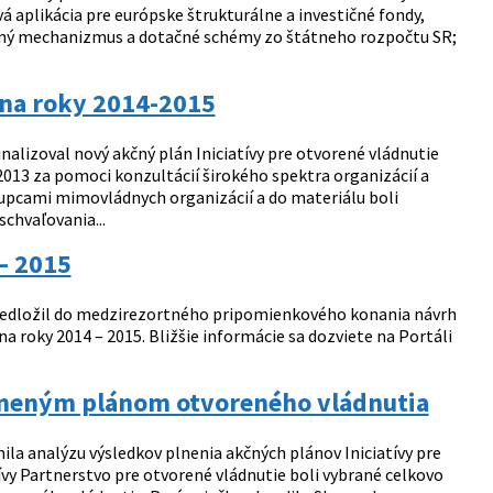
 aplikácia pre európske štrukturálne a investičné fondy,
čný mechanizmus a dotačné schémy zo štátneho rozpočtu SR;
 na roky 2014-2015
alizoval nový akčný plán Iniciatívy pre otvorené vládnutie
013 za pomoci konzultácií širokého spektra organizácií a
tupcami mimovládnych organizácií a do materiálu boli
chvaľovania...
– 2015
redložil do medzirezortného pripomienkového konania návrh
a roky 2014 – 2015. Bližšie informácie sa dozviete na Portáli
plneným plánom otvoreného vládnutia
a analýzu výsledkov plnenia akčných plánov Iniciatívy pre
vy Partnerstvo pre otvorené vládnutie boli vybrané celkovo