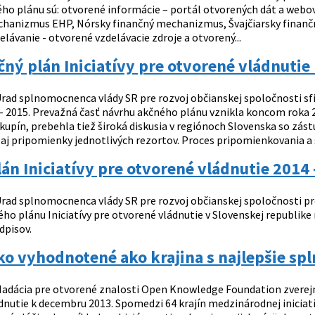
ého plánu sú: otvorené informácie – portál otvorených dát a webová
hanizmus EHP, Nórsky finančný mechanizmus, Švajčiarsky finan
lávanie - otvorené vzdelávacie zdroje a otvorený...
ný plán Iniciatívy pre otvorené vládnutie
rad splnomocnenca vlády SR pre rozvoj občianskej spoločnosti sfin
 - 2015. Prevažná časť návrhu akčného plánu vznikla koncom roka 2
kupín, prebehla tiež široká diskusia v regiónoch Slovenska so zás
aj pripomienky jednotlivých rezortov. Proces pripomienkovania a s
án Iniciatívy pre otvorené vládnutie 2014 
rad splnomocnenca vlády SR pre rozvoj občianskej spoločnosti p
o plánu Iniciatívy pre otvorené vládnutie v Slovenskej republike n
dpisov.
ko vyhodnotené ako krajina s najlepšie s
adácia pre otvorené znalosti Open Knowledge Foundation zverejnil
dnutie k decembru 2013. Spomedzi 64 krajín medzinárodnej iniciatí