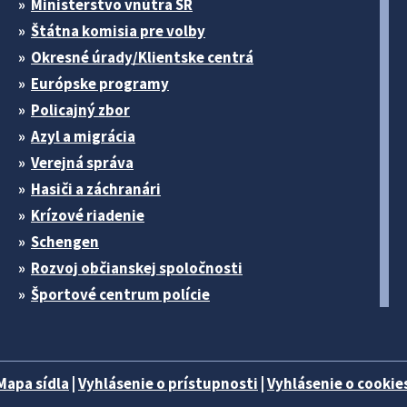
Ministerstvo vnútra SR
Štátna komisia pre volby
Okresné úrady/Klientske centrá
Európske programy
Policajný zbor
Azyl a migrácia
Verejná správa
Hasiči a záchranári
Krízové riadenie
Schengen
Rozvoj občianskej spoločnosti
Športové centrum polície
Mapa sídla
|
Vyhlásenie o prístupnosti
|
Vyhlásenie o cookies