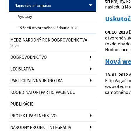
tri krajiny, 
Najnovšie informácie
nasledujú Mo
Výstupy
Uskutočn
Týždeň otvoreného vládnutia 2020
04. 10. 2013
D
otvorené vlá
MEDZINÁRODNÝ ROK DOBROVOĽNÍCTVA
rozdelený do
2026
Hodnotiacej s
DOBROVOĽNÍCTVO
Nová web
LEGISLATÍVA
18. 01. 2012
V
Filip Vagač 
PARTICIPATÍVNA JEDNOTKA
www.otvorena
samotného A
KOORDINÁTORI PARTICIPÁCIE VÚC
PUBLIKÁCIE
PROJEKT PARTNERSTVO
NÁRODNÝ PROJEKT INTEGRÁCIA