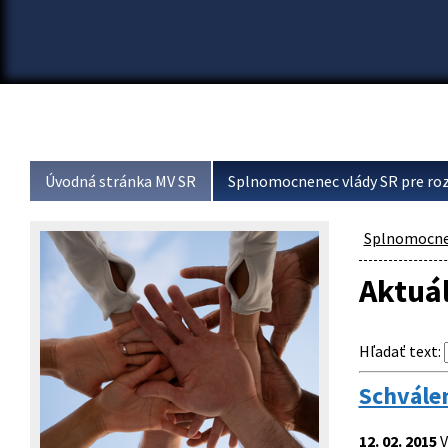
Úvodná stránka MV SR
Splnomocnenec vlády SR pre roz
Splnomocnen
Aktuál
Hľadať text
:
Schválen
12. 02. 2015
V