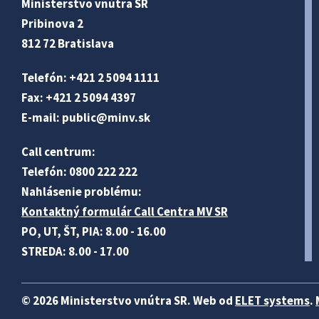
Ministerstvo vnútra SR
Pribinova 2
812 72 Bratislava
Telefón: +421 2 5094 1111
Fax: +421 2 5094 4397
E-mail:
public@minv
.sk
Call centrum:
Telefón: 0800 222 222
Nahlásenie problému:
Kontaktný formulár Call Centra MV SR
PO, UT, ŠT, PIA: 8.00 - 16.00
STREDA: 8.00 - 17.00
© 2026 Ministerstvo vnútra SR. Web od
ELET systems
.