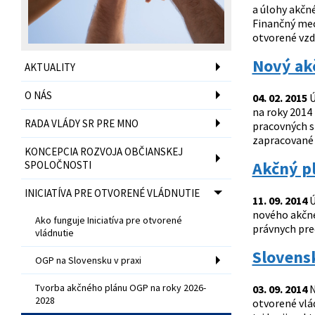
a úlohy akčn
Finančný mec
otvorené vzde
Nový akč
AKTUALITY
O NÁS
04. 02. 2015
Ú
na roky 2014
RADA VLÁDY SR PRE MNO
pracovných s
zapracované 
KONCEPCIA ROZVOJA OBČIANSKEJ
Akčný pl
SPOLOČNOSTI
INICIATÍVA PRE OTVORENÉ VLÁDNUTIE
11. 09. 2014
Ú
nového akčnéh
Ako funguje Iniciatíva pre otvorené
právnych pre
vládnutie
Slovens
OGP na Slovensku v praxi
Tvorba akčného plánu OGP na roky 2026-
03. 09. 2014
N
2028
otvorené vlá