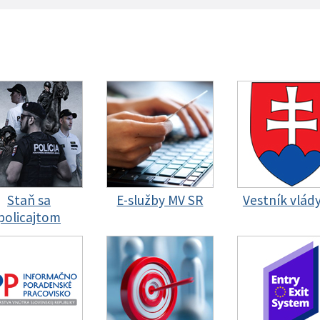
Staň sa
E-služby MV SR
Vestník vlád
policajtom