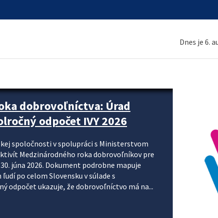
Dnes je 6. 
ne organizácie krok za krokom
nizácie systému DPH a digitalizácie fakturačných
smerujú k tomu, aby sa elektronická faktúra stala
 je priniesť jednoduchšie, rýchlejšie a
repisovania údajov, znížiť riziko chýb a podporiť
rácia preto nepredstavuje...