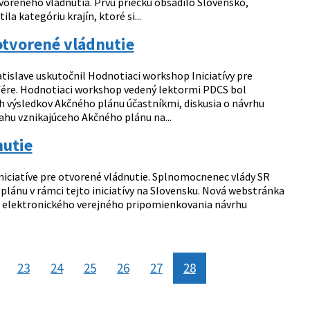
otvoreného vládnutia. Prvú priečku obsadilo Slovensko,
 kategóriu krajín, ktoré si...
otvorené vládnutie
islave uskutočnil Hodnotiaci workshop Iniciatívy pre
sfére. Hodnotiaci workshop vedený lektormi PDCS bol
ch výsledkov Akčného plánu účastníkmi, diskusia o návrhu
sahu vznikajúceho Akčného plánu na...
nutie
niciatíve pre otvorené vládnutie. Splnomocnenec vlády SR
plánu v rámci tejto iniciatívy na Slovensku. Nová webstránka
sť elektronického verejného pripomienkovania návrhu
23
24
25
26
27
28