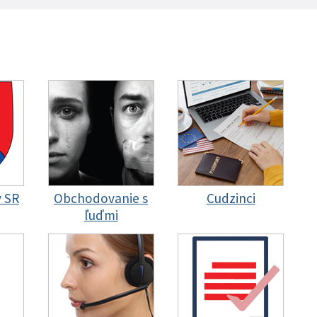
y SR
Obchodovanie s
Cudzinci
ľuďmi