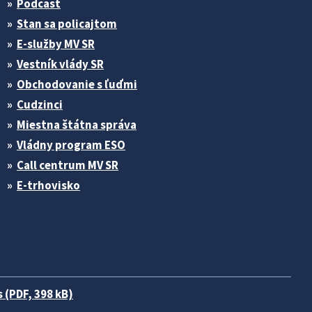
Podcast
Stan sa policajtom
E-služby MV SR
Vestník vlády SR
Obchodovanie s ľuďmi
Cudzinci
Miestna štátna správa
Vládny program ESO
Call centrum MV SR
E-trhovisko
 (PDF, 398 kB)