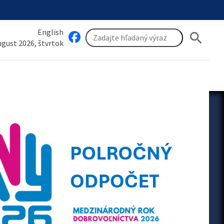
English
search
august 2026, štvrtok