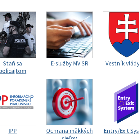
Staň sa
E-služby MV SR
Vestník vlád
policajtom
IPP
Ochrana mäkkých
Entry/Exit Sy
cieľov