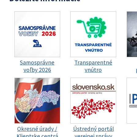
Samosprávne
Transparentné
voľby 2026
vnútro
Okresné úrady /
Ústredný portál
Klientske centrá
verejnej správy