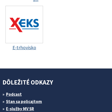
E-trhovisko
DÔLEŽITÉ ODKAZY
Podcast
Stan sa policajtom
E-služby MV SR