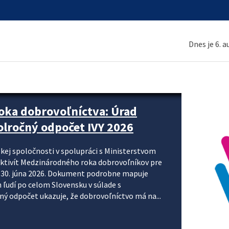
Dnes je 6. 
ne organizácie krok za krokom
nizácie systému DPH a digitalizácie fakturačných
smerujú k tomu, aby sa elektronická faktúra stala
 je priniesť jednoduchšie, rýchlejšie a
repisovania údajov, znížiť riziko chýb a podporiť
rácia preto nepredstavuje...