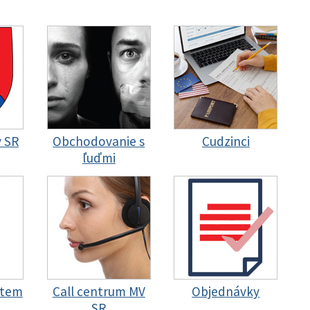
y SR
Obchodovanie s
Cudzinci
ľuďmi
stem
Call centrum MV
Objednávky
SR