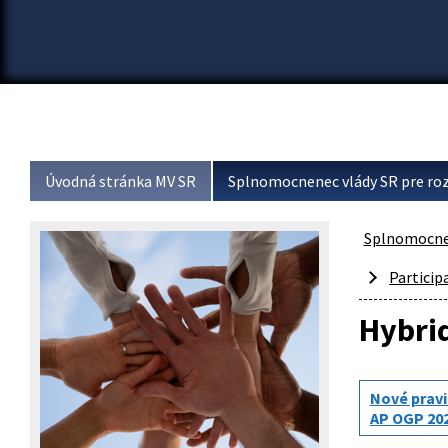
Úvodná stránka MV SR
Splnomocnenec vlády SR pre roz
Splnomocnen
Particip
Hybri
Nové pravi
AP OGP 20