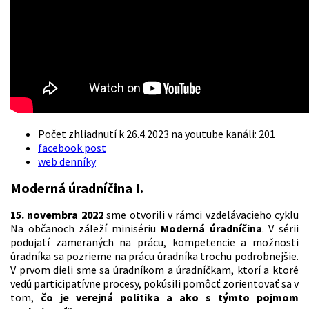
Počet zhliadnutí k 26.4.2023 na youtube kanáli: 201
facebook post
web denníky
Moderná úradníčina I.
15. novembra 2022
sme otvorili v rámci vzdelávacieho cyklu
Na občanoch záleží minisériu
Moderná úradníčina
. V sérii
podujatí zameraných na prácu, kompetencie a možnosti
úradníka sa pozrieme na prácu úradníka trochu podrobnejšie.
V prvom dieli sme sa úradníkom a úradníčkam, ktorí a ktoré
vedú participatívne procesy, pokúsili pomôcť zorientovať sa v
tom,
čo je verejná politika a ako s týmto pojmom