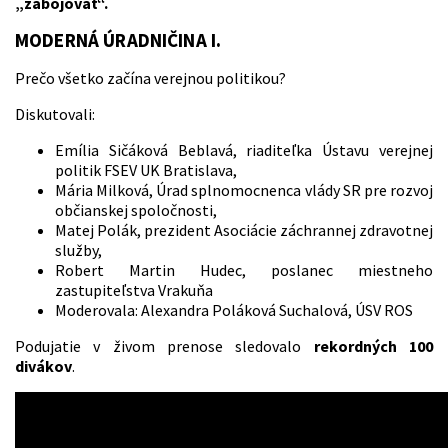
„zabojovať“.
MODERNÁ ÚRADNIČINA I.
Prečo všetko začína verejnou politikou?
Diskutovali:
Emília Sičáková Beblavá, riaditeľka Ústavu verejnej
politik FSEV UK Bratislava,
Mária Milková, Úrad splnomocnenca vlády SR pre rozvoj
občianskej spoločnosti,
Matej Polák, prezident Asociácie záchrannej zdravotnej
služby,
Robert Martin Hudec, poslanec miestneho
zastupiteľstva Vrakuňa
Moderovala: Alexandra Poláková Suchalová, ÚSV ROS
Podujatie v živom prenose sledovalo
rekordných 100
divákov
.