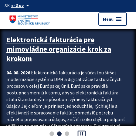
Preskocit na hlavný obsah
arrow_drop_down
SK
e-Gov
menu
Menu
Zastavit automatický posun upútavok
Elektronická fakturácia pre
mimovládne organizácie krok za
krokom
04. 08. 2026
Elektronická fakturácia je súčasťou širšej
modernizácie systému DPH a digitalizácie fakturačných
procesov v celej Európskej únii. Európske pravidlá
postupne smerujú k tomu, aby sa elektronická faktúra
stala štandardným spôsobom výmeny fakturačných
údajov. Jej cieľom je priniesť jednoduchšie, rýchlejšie a
efektívnejšie spracovanie faktúr, obmedziť potrebu
ručného prepisovania údajov, znížiť riziko chýb a podporiť
väčšiu automatizáciu účtovných procesov. Elektronická
pause_presentation
fakturácia preto nepredstavuje...