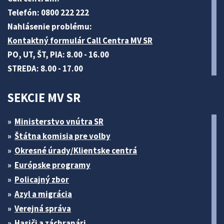
Telefón: 0800 222 222
Nahlásenie problému:
Kontaktný formulár Call Centra MV SR
PO, UT, ŠT, PIA: 8.00 - 16.00
STREDA: 8.00 - 17.00
SEKCIE MV SR
Ministerstvo vnútra SR
Štátna komisia pre volby
Okresné úrady/Klientske centrá
Európske programy
Policajný zbor
Azyl a migrácia
Verejná správa
Hasiči a záchranári