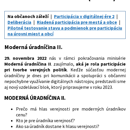
Na občanoch záleží
Participácia v digitálnej ére 2
Deliberácia
Riadená participácia pre mestá a obce
Pilotné testovanie stavu a podmienok pre participáciu
na úrovni miest a obcí
Moderná úradníčina II.
29. novembra 2022
nás v rámci pokračovania minisérie
Moderná úradníčina II
. zaujímalo,
aká je rola participácie
pri tvorbe verejných politík
. Keďže súčasťou modernej
úradníčiny je dnes pri komunikácii a spolupráci s občanmi
nepochybne využívanie digitálnych nástrojov, predstavili sme
aj nový vzdelávací blok, ktorý pripravujeme v roku 2023.
MODERNÁ ÚRADNÍČINA II.
Prečo má hlas verejnosti pre moderných úradníkov
cenu?
Kto je pre úradníka verejnosť?
Ako sa úradník dostane k hlasu verejnosti?