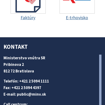
Faktúry
E-trhovisko
KONTAKT
Ministerstvo vnútra SR
Pribinova 2
812 72 Bratislava
Telefón: +421 2 5094 1111
Fax: +421 2 5094 4397
E-mail:
public@minv
.sk
Call centrum: