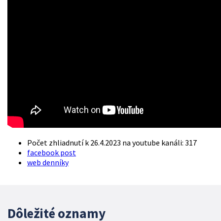
Počet zhliadnutí k 26.4.2023 na youtube kanáli: 317
facebook post
web denníky
Dôležité oznamy