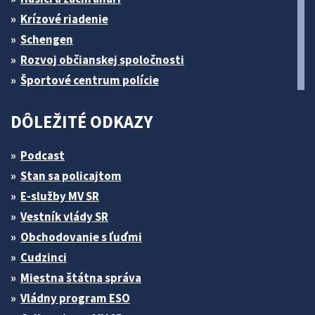
Krízové riadenie
Schengen
Rozvoj občianskej spoločnosti
Športové centrum polície
DÔLEŽITÉ ODKAZY
Podcast
Stan sa policajtom
E-služby MV SR
Vestník vlády SR
Obchodovanie s ľuďmi
Cudzinci
Miestna štátna správa
Vládny program ESO