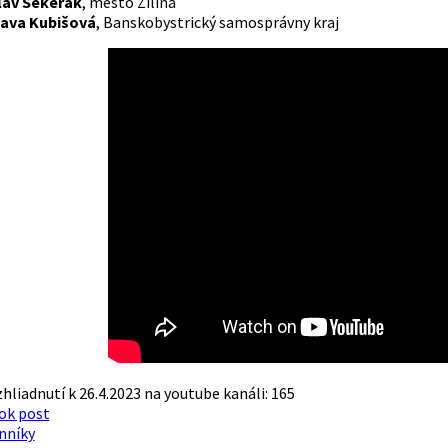
lav Sekerák
, mesto Žilina
ava Kubišová
, Banskobystrický samosprávny kraj
hliadnutí k 26.4.2023 na youtube kanáli: 165
ok post
nníky