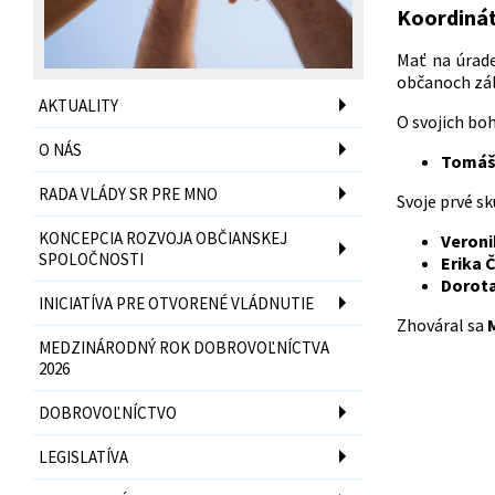
Koordinát
Mať na úrade
občanoch zál
AKTUALITY
O svojich boh
O NÁS
Tomáš
RADA VLÁDY SR PRE MNO
Svoje prvé sk
KONCEPCIA ROZVOJA OBČIANSKEJ
Veroni
SPOLOČNOSTI
Erika 
Dorota
INICIATÍVA PRE OTVORENÉ VLÁDNUTIE
Zhováral sa
MEDZINÁRODNÝ ROK DOBROVOĽNÍCTVA
2026
DOBROVOĽNÍCTVO
LEGISLATÍVA