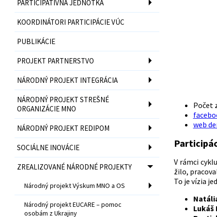
PARTICIPATÍVNA JEDNOTKA
KOORDINÁTORI PARTICIPÁCIE VÚC
PUBLIKÁCIE
PROJEKT PARTNERSTVO
NÁRODNÝ PROJEKT INTEGRÁCIA
NÁRODNÝ PROJEKT STREŠNÉ
Počet z
ORGANIZÁCIE MNO
facebo
web de
NÁRODNÝ PROJEKT REDIPOM
Participá
SOCIÁLNE INOVÁCIE
V rámci cykl
ZREALIZOVANÉ NÁRODNÉ PROJEKTY
žilo, pracova
To je vízia j
Národný projekt Výskum MNO a OS
Natáli
Národný projekt EUCARE – pomoc
Lukáš
osobám z Ukrajiny