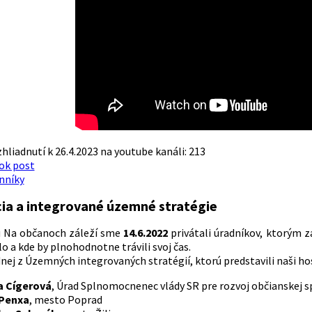
hliadnutí k 26.4.2023 na youtube kanáli: 213
ok post
nníky
cia a integrované územné stratégie
u Na občanoch záleží sme
14.6.2022
privátali úradníkov, ktorým z
lo a kde by plnohodnotne trávili svoj čas.
ednej z Územných integrovaných stratégií, ktorú predstavili naši ho
a Cígerová
, Úrad Splnomocnenec vlády SR pre rozvoj občianskej s
 Penxa
, mesto Poprad