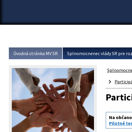
Úvodná stránka MV SR
Splnomocnenec vlády SR pre roz
Splnomocnen
Particip
Parti
Na občanoc
Pilotné te