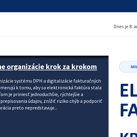
Dnes je 8. 
ne organizácie krok za krokom
nizácie systému DPH a digitalizácie fakturačných
smerujú k tomu, aby sa elektronická faktúra stala
 je priniesť jednoduchšie, rýchlejšie a
repisovania údajov, znížiť riziko chýb a podporiť
rácia preto nepredstavuje...