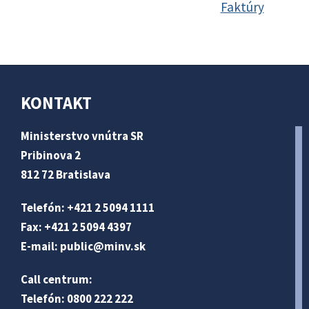
Faktúry
KONTAKT
Ministerstvo vnútra SR
Pribinova 2
812 72 Bratislava
Telefón: +421 2 5094 1111
Fax: +421 2 5094 4397
E-mail:
public@minv
.sk
Call centrum:
Telefón: 0800 222 222