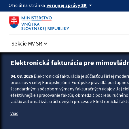
Preskocit na hlavný obsah
arrow_drop_down
verejnej správy SR
Oficiálna stránka
Sekcie MV SR
keyboard_arrow_down
Zastavit automatický posun upútavok
Elektronická fakturácia pre mimovlád
04. 08. 2026
Elektronická fakturácia je súčasťou širšej moder
procesov v celej Európskej únii. Európske pravidlá postupne 
štandardným spôsobom výmeny fakturačných údajov. Jej cieľom
efektívnejšie spracovanie faktúr, obmedziť potrebu ručného p
väčšiu automatizáciu účtovných procesov. Elektronická faktu
Viac