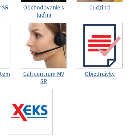
y SR
Obchodovanie s
Cudzinci
ľuďmi
stem
Call centrum MV
Objednávky
SR