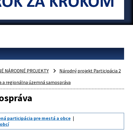
NÉ NÁRODNÉ PROJEKTY
Národný projekt Participácia 2
ia a regionálna územná samospráva
mospráva
ná participácia pre mestá a obce
 obcí