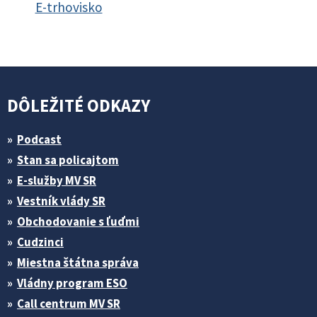
E-trhovisko
DÔLEŽITÉ ODKAZY
Podcast
Stan sa policajtom
E-služby MV SR
Vestník vlády SR
Obchodovanie s ľuďmi
Cudzinci
Miestna štátna správa
Vládny program ESO
Call centrum MV SR