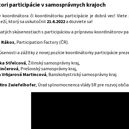
ori participácie v samosprávnych krajoch
 koordinátora či koordinátorku participácie je dobrá vec! Viete
eží, ktorý sa uskutočnil
21.6.2022
a dozviete sa!
atých skúsenostiach s participáciou a prípravou koordinátorov par
 Rákos
, Participation Factory (ČR).
úsenosti a zážitky z novej pozície koordinátorky participácie prez
ka Střelcová
, Žilinský samosprávny kraj,
Činčerová
, Prešovský samosprávny kraj,
 Vrbjarová Martincová
, Banskobystrický samosprávny kraj.
Miro Zwiefelhofer
, Úrad splnomocnenca vlády SR pre rozvoj občia