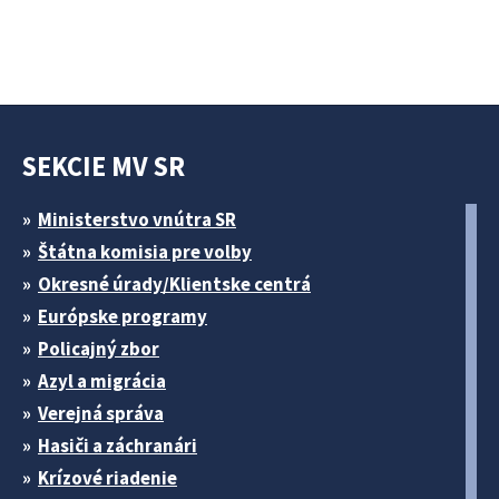
SEKCIE MV SR
Ministerstvo vnútra SR
Štátna komisia pre volby
Okresné úrady/Klientske centrá
Európske programy
Policajný zbor
Azyl a migrácia
Verejná správa
Hasiči a záchranári
Krízové riadenie