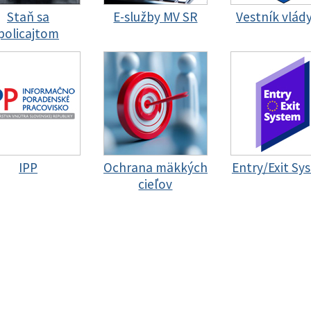
Staň sa
E-služby MV SR
Vestník vlád
policajtom
IPP
Ochrana mäkkých
Entry/Exit Sy
cieľov