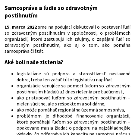
Samospráva a ľudia so zdravotným
postihnutím
15. marca 2022
sme na podujatí diskutovali o postavení ľudí
so zdravotným postihnutím v spoločnosti, o problémoch
organizácií, ktoré zastupujú ich záujmy, o zapájaní ľudí so
zdravotným postihnutím, ako aj o tom, ako pomáha
samospráva či štát.
Aké boli naše zistenia?
legislatívne sú podpora a starostlivosť nastavené
dobre, treba len začať túto legislatívu napĺňať,
organizácie venujúce sa pomoci ľuďom so zdravotným
postihnutím hľadajú už dnes riešenia pre budúcnosť,
ako pristupovať ľuďom so zdravotným postihnutím –
nielen súcitne, ale s rešpektom a solidárne,
ako môže pomáhať regionálna územná samospráva,
problémom je dlhodobé financovanie organizácií,
ktoré pomáhajú ľuďom so zdravotným postihnutím –
opakovane musia žiadať o podporu na najzákladnejšie
výdavky, čo odčerpáva ich kapacity na samotnú prácu s