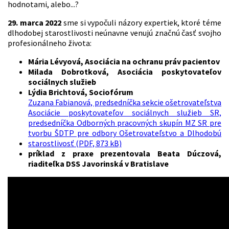
hodnotami, alebo...?
29. marca 2022
sme si vypočuli názory expertiek, ktoré téme
dlhodobej starostlivosti neúnavne venujú značnú časť svojho
profesionálneho života:
Mária Lévyová, Asociácia na ochranu práv pacientov
Milada Dobrotková, Asociácia poskytovateľov
sociálnych služieb
Lýdia Brichtová, Sociofórum
Zuzana Fabianová, predsedníčka sekcie ošetrovateľstva
Asociácie poskytovateľov sociálnych služieb SR,
predsedníčka Odborných pracovných skupín MZ SR pre
tvorbu ŠDTP pre odbory Ošetrovateľstvo a Dlhodobú
starostlivosť (PDF, 873 kB)
príklad z praxe prezentovala Beata Dúczová,
riaditeľka DSS Javorinská v Bratislave