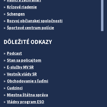
Hasiči a záchranári
Krízové riadenie
Schengen
Rozvoj občianskej spoločnosti
Športové centrum polície
DÔLEŽITÉ ODKAZY
Podcast
Stan sa policajtom
E-služby MV SR
Vestník vlády SR
Obchodovanie s ľuďmi
Cudzinci
Miestna štátna správa
Vládny program ESO