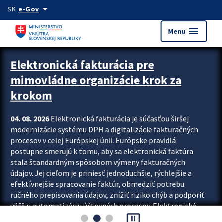
Preskocit na hlavný obsah
arrow_drop_down
SK
e-Gov
menu
Menu
Zastavit automatický posun upútavok
Elektronická fakturácia pre
mimovládne organizácie krok za
krokom
04. 08. 2026
Elektronická fakturácia je súčasťou širšej
modernizácie systému DPH a digitalizácie fakturačných
procesov v celej Európskej únii. Európske pravidlá
postupne smerujú k tomu, aby sa elektronická faktúra
stala štandardným spôsobom výmeny fakturačných
údajov. Jej cieľom je priniesť jednoduchšie, rýchlejšie a
efektívnejšie spracovanie faktúr, obmedziť potrebu
ručného prepisovania údajov, znížiť riziko chýb a podporiť
väčšiu automatizáciu účtovných procesov. Elektronická
pause_presentation
fakturácia preto nepredstavuje...