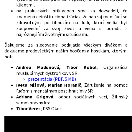
klientmi,
na praktických príkladoch sme sa dozvedeli, čo
znamená deinštitucionalizácia a že naozaj mení ľudí so
zdravotným postihnutím na ľudí, ktorí vedia byť
zodpovední za svoj život a vedia si poradiť s
najrôznejšími životnými situáciami...
Ďakujeme za sledovanie podujatia všetkým divákom a
ďakujeme predovšetkým našim hosťom a hostkám, ktorými
boli:
Andrea Madunová, Tibor Köböl
, Organizácia
muskulárnych dystrofikov v SR
prezentácia (PDF, 5 MB)
Iveta Mišová, Marian Horanič
, Združenie na pomoc
ľuďom s mentálnym postihnutím v SR
Adriana Grigová
, odbor sociálnych vecí, Žilinský
samosprávny kraj
Tibor Veres
, DSS Okoč