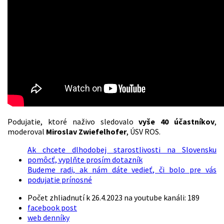
Podujatie, ktoré naživo sledovalo
vyše 40 účastníkov
,
moderoval
Miroslav Zwiefelhofer
, ÚSV ROS.
Ak chcete dlhodobej starostlivosti na Slovensku
pomôcť, vyplňte prosím dotazník
Budeme radi, ak nám dáte vedieť, či bolo pre vás
podujatie prínosné
Počet zhliadnutí k 26.4.2023 na youtube kanáli: 189
facebook post
web denníky