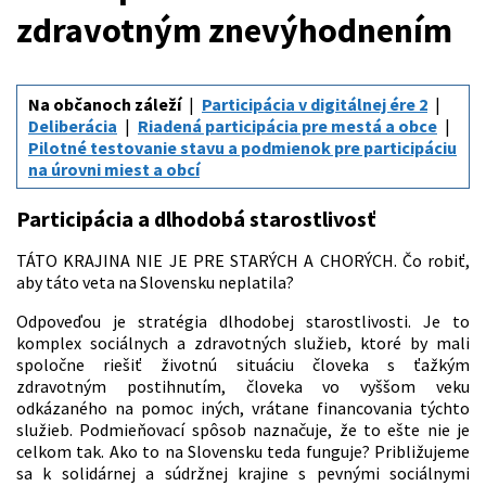
zdravotným znevýhodnením
Na občanoch záleží
Participácia v digitálnej ére 2
Deliberácia
Riadená participácia pre mestá a obce
Pilotné testovanie stavu a podmienok pre participáciu
na úrovni miest a obcí
Participácia a dlhodobá starostlivosť
TÁTO KRAJINA NIE JE PRE STARÝCH A CHORÝCH. Čo robiť,
aby táto veta na Slovensku neplatila?
Odpoveďou je stratégia dlhodobej starostlivosti. Je to
komplex sociálnych a zdravotných služieb, ktoré by mali
spoločne riešiť životnú situáciu človeka s ťažkým
zdravotným postihnutím, človeka vo vyššom veku
odkázaného na pomoc iných, vrátane financovania týchto
služieb. Podmieňovací spôsob naznačuje, že to ešte nie je
celkom tak. Ako to na Slovensku teda funguje? Približujeme
sa k solidárnej a súdržnej krajine s pevnými sociálnymi