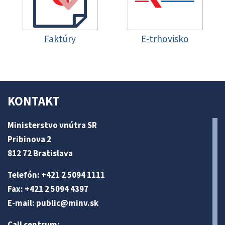
Faktúry
E-trhovisko
KONTAKT
Ministerstvo vnútra SR
Pribinova 2
812 72 Bratislava
Telefón: +421 2 5094 1111
Fax: +421 2 5094 4397
E-mail:
public@minv
.sk
Call centrum: