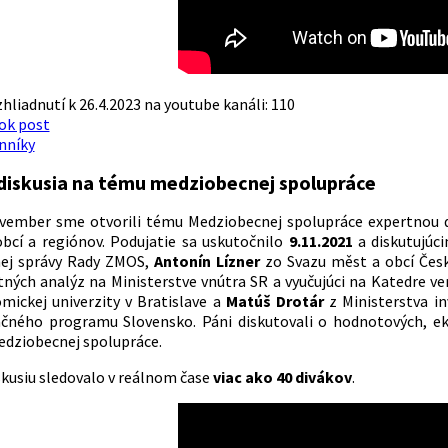
hliadnutí k 26.4.2023 na youtube kanáli: 110
ok post
nníky
diskusia na tému medziobecnej spolupráce
ovember sme otvorili tému Medziobecnej spolupráce expertnou 
bcí a regiónov. Podujatie sa uskutočnilo
9.11.2021
a diskutujúc
nej správy Rady ZMOS,
Antonín Lízner
zo Svazu měst a obcí Česk
ných analýz na Ministerstve vnútra SR a vyučujúci na Katedre v
mickej univerzity v Bratislave a
Matúš Drotár
z Ministerstva in
čného programu Slovensko. Páni diskutovali o hodnotových, ek
dziobecnej spolupráce.
kusiu sledovalo v reálnom čase
viac ako 40 divákov
.