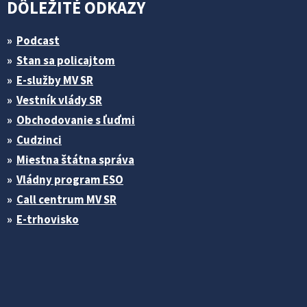
DÔLEŽITÉ ODKAZY
Podcast
Stan sa policajtom
E-služby MV SR
Vestník vlády SR
Obchodovanie s ľuďmi
Cudzinci
Miestna štátna správa
Vládny program ESO
Call centrum MV SR
E-trhovisko