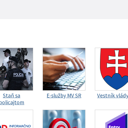
Staň sa
E-služby MV SR
Vestník vlád
policajtom