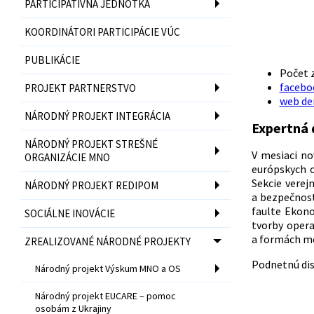
PARTICIPATÍVNA JEDNOTKA
KOORDINÁTORI PARTICIPÁCIE VÚC
PUBLIKÁCIE
Počet z
facebo
PROJEKT PARTNERSTVO
web de
NÁRODNÝ PROJEKT INTEGRÁCIA
Expertná 
NÁRODNÝ PROJEKT STREŠNÉ
V mesiaci n
ORGANIZÁCIE MNO
európskych o
Sekcie verej
NÁRODNÝ PROJEKT REDIPOM
a bezpečnost
faulte Ekono
SOCIÁLNE INOVÁCIE
tvorby opera
a formách me
ZREALIZOVANÉ NÁRODNÉ PROJEKTY
Podnetnú dis
Národný projekt Výskum MNO a OS
Národný projekt EUCARE – pomoc
osobám z Ukrajiny