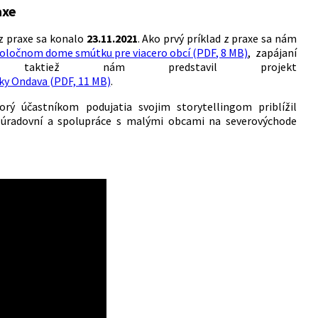
axe
 z praxe sa konalo
23.11.2021
. Ako prvý príklad z praxe sa nám
poločnom dome smútku pre viacero obcí (PDF, 8 MB)
, zapájaní
ktiež nám predstavil projekt
ky Ondava (PDF, 11 MB)
.
rý účastníkom podujatia svojim storytellingom priblížil
 úradovní a spolupráce s malými obcami na severovýchode