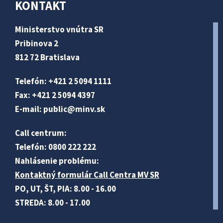
KONTAKT
Ministerstvo vnútra SR
Pribinova 2
812 72 Bratislava
Telefón: +421 2 5094 1111
Fax: +421 2 5094 4397
E-mail:
public@minv
.sk
Call centrum:
Telefón: 0800 222 222
Nahlásenie problému:
Kontaktný formulár Call Centra MV SR
PO, UT, ŠT, PIA: 8.00 - 16.00
STREDA: 8.00 - 17.00