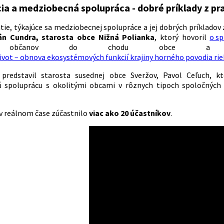
cia a medziobecná spolupráca - dobré príklady z pr
tie, týkajúce sa medziobecnej spolupráce a jej dobrých príkladov
án Cundra, starosta obce Nižná Polianka
, ktorý hovoril
o s
ch občanov do chodu obce a ta
ivot – obnova ekosystémových funkcií krajiny horného povodia rie
redstavil starosta susednej obce Sveržov, Pavol Ceľuch, kto
 spoluprácu s okolitými obcami v rôznych tipoch spoločných
 v reálnom čase zúčastnilo
viac ako 20 účastníkov
.