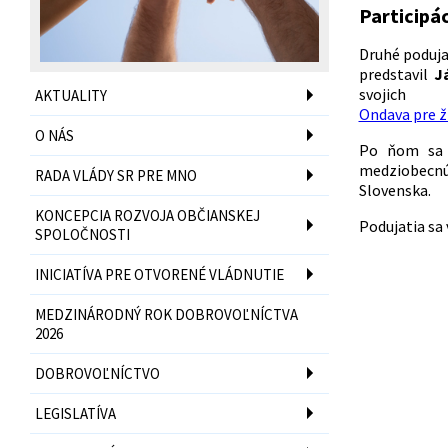
Participá
Druhé poduja
predstavil
J
svoji
AKTUALITY
Ondava pre ž
O NÁS
Po ňom sa p
medziobecnú
RADA VLÁDY SR PRE MNO
Slovenska.
KONCEPCIA ROZVOJA OBČIANSKEJ
Podujatia sa
SPOLOČNOSTI
INICIATÍVA PRE OTVORENÉ VLÁDNUTIE
MEDZINÁRODNÝ ROK DOBROVOĽNÍCTVA
2026
DOBROVOĽNÍCTVO
LEGISLATÍVA