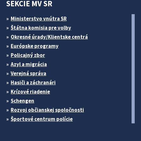
SEKCIE MV SR
Ministerstvo vnútra SR
Štátna komisia pre volby
Okresné úrady/Klientske centrá
Európske programy
Policajný zbor
Azyl a migrácia
Verejná správa
Hasiči a záchranári
Krízové riadenie
Schengen
Rozvoj občianskej spoločnosti
Športové centrum polície