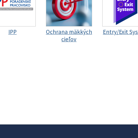
IPP
Ochrana mäkkých
Entry/Exit Sy
cieľov