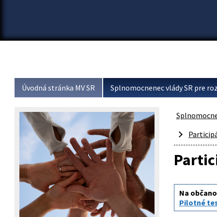
Úvodná stránka MV SR
Splnomocnenec vlády SR pre roz
Splnomocnen
Particip
Partic
Na občanoc
Pilotné te