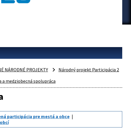
NÉ NÁRODNÉ PROJEKTY
Národný projekt Participácia 2
ia a medziobecná spolupráca
a
ná participácia pre mestá a obce
 obcí