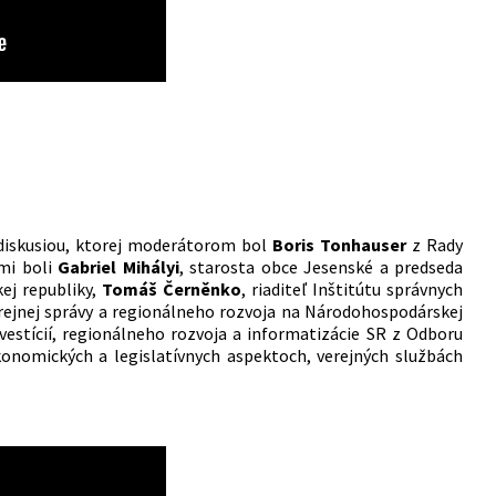
diskusiou, ktorej moderátorom bol
Boris Tonhauser
z Rady
imi boli
Gabriel Mihályi
, starosta obce Jesenské a predseda
ej republiky,
Tomáš Černěnko
, riaditeľ Inštitútu správnych
erejnej správy a regionálneho rozvoja na Národohospodárskej
vestícií, regionálneho rozvoja a informatizácie SR z Odboru
onomických a legislatívnych aspektoch, verejných službách