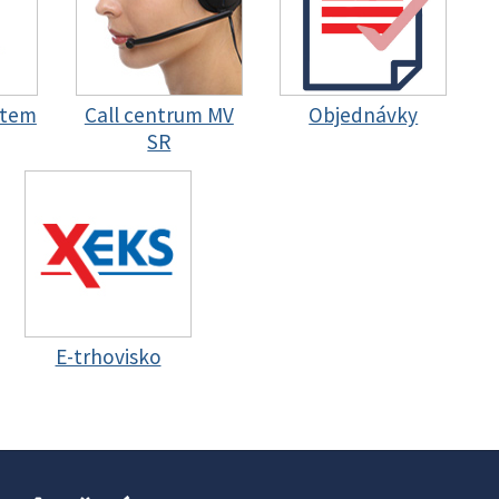
stem
Call centrum MV
Objednávky
SR
E-trhovisko