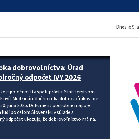
Dnes je 9. 
ne organizácie krok za krokom
nizácie systému DPH a digitalizácie fakturačných
smerujú k tomu, aby sa elektronická faktúra stala
 je priniesť jednoduchšie, rýchlejšie a
repisovania údajov, znížiť riziko chýb a podporiť
rácia preto nepredstavuje...