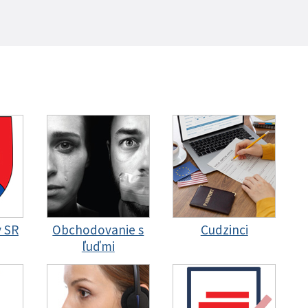
y SR
Obchodovanie s
Cudzinci
ľuďmi