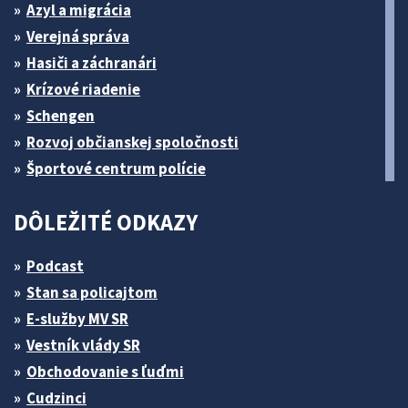
Azyl a migrácia
Verejná správa
Hasiči a záchranári
Krízové riadenie
Schengen
Rozvoj občianskej spoločnosti
Športové centrum polície
DÔLEŽITÉ ODKAZY
Podcast
Stan sa policajtom
E-služby MV SR
Vestník vlády SR
Obchodovanie s ľuďmi
Cudzinci