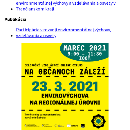
environmentálnej výchovy a vzdelávania a osvety v
Trenčianskom kraji
Publikácia
Participácia v rozvoji environmentálnej výchovy,
vzdelávania a osvety