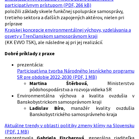
participatívnym prístupom (PDF, 266 kB)
položili základy skvele funkčnej spolupráce samosprávy,
tretieho sektora a ďalších zapojených aktérov, nielen pri
príprave
Krajskej koncepcie environmentálnej výchovy, vzdelávania a
osvety v Trenčianskom samosprávnom kraji
(KK EVVO TSK), ale následne aj pri jej realizácií.
Dobré príklady z praxe
prezentácia:
Participatívna tvorba Národného lesníckeho programu
SR pre obdobie 2022-2030 (PDF, 1 MB)
Martina Štěrbová
, Ministerstvo
pôdohospodárstva a rozvoja vidieka SR
Environmentálna výchova a kvalita ovzdušia v
Banskobystrickom samosprávnom kraji
Ladislav Bíro
, manažér kvality ovzdušia
Banskobystrického samosprávneho kraja
Aktuálne trendy v oblasti politiky zmeny klímy na Slovensku
(PDF, 1 MB)
prezentovala
Gabriela Fischerová
, generálna riaditeľka