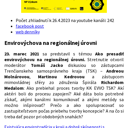
Počet zhliadnutí k 26.4.2023 na youtube kanáli: 242
facebook post
web denníky
Envirovýchova na regionálnej úrovni
23. marec 2021
sa predstavil s témou
Ako presadiť
envirovýchovu na regionálnej úrovni.
Stretnutie otvoril
moderátor
Tomáš Jacko
diskusiou so zástupcami
Trenčianskeho samosprávneho kraja (TSK) –
Andreou
Molnárovou
,
Martinou Kedrovou
a zástupcom
mimovládnej sféry zo združenia Špirála
Richardom
Medalom
: Ako prebiehal proces tvorby KK EVVO TSK? Akí
aktéri boli do procesu zapojení? Aké dáta bolo potrebné
získať, akými kanálmi komunikovať a akými metódy sa
možno inšpirovať? Prečo a ako spolupracovať so
zastupiteľstvom počas priebehu tvorby koncepcie? A na čo si
treba dať pozor pri obdobných snahách?
Existujúca envirotradícia v kraji a dobré skúsenosti s