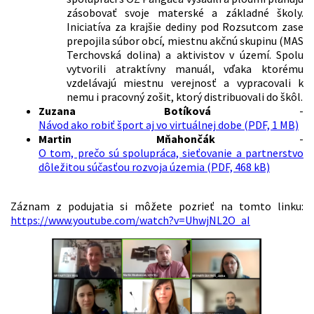
zásobovať svoje materské a základné školy.
Iniciatíva za krajšie dediny pod Rozsutcom zase
prepojila súbor obcí, miestnu akčnú skupinu (MAS
Terchovská dolina) a aktivistov v území. Spolu
vytvorili atraktívny manuál, vďaka ktorému
vzdelávajú miestnu verejnosť a vypracovali k
nemu i pracovný zošit, ktorý distribuovali do škôl.
Zuzana Botíková
-
Návod ako robiť šport aj vo virtuálnej dobe (PDF, 1 MB)
Martin Mňahončák
-
O tom, prečo sú spolupráca, sieťovanie a partnerstvo
dôležitou súčasťou rozvoja územia (PDF, 468 kB)
Záznam z podujatia si môžete pozrieť na tomto linku:
https://www.youtube.com/watch?v=UhwjNL2O_aI