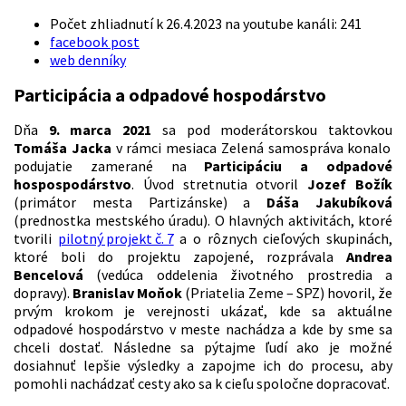
Počet zhliadnutí k 26.4.2023 na youtube kanáli: 241
facebook post
web denníky
Participácia a odpadové hospodárstvo
Dňa
9. marca 2021
sa pod moderátorskou taktovkou
Tomáša Jacka
v rámci mesiaca Zelená samospráva konalo
podujatie zamerané na
Participáciu a odpadové
hospospodárstvo
. Úvod stretnutia otvoril
Jozef Božík
(primátor mesta Partizánske) a
Dáša Jakubíková
(prednostka mestského úradu). O hlavných aktivitách, ktoré
tvorili
pilotný projekt č. 7
a o rôznych cieľových skupinách,
ktoré boli do projektu zapojené, rozprávala
Andrea
Bencelová
(vedúca oddelenia životného prostredia a
dopravy).
Branislav
Moňok
(Priatelia Zeme – SPZ) hovoril, že
prvým krokom je verejnosti ukázať, kde sa aktuálne
odpadové hospodárstvo v meste nachádza a kde by sme sa
chceli dostať. Následne sa pýtajme ľudí ako je možné
dosiahnuť lepšie výsledky a zapojme ich do procesu, aby
pomohli nachádzať cesty ako sa k cieľu spoločne dopracovať.