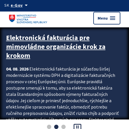
Preskocit na hlavný obsah
arrow_drop_down
SK
e-Gov
menu
Menu
Zastavit automatický posun upútavok
Elektronická fakturácia pre
mimovládne organizácie krok za
krokom
04. 08. 2026
Elektronická fakturácia je súčasťou širšej
modernizácie systému DPH a digitalizácie fakturačných
procesov v celej Európskej únii. Európske pravidlá
postupne smerujú k tomu, aby sa elektronická faktúra
stala štandardným spôsobom výmeny fakturačných
údajov. Jej cieľom je priniesť jednoduchšie, rýchlejšie a
efektívnejšie spracovanie faktúr, obmedziť potrebu
ručného prepisovania údajov, znížiť riziko chýb a podporiť
väčšiu automatizáciu účtovných procesov. Elektronická
pause_presentation
fakturácia preto nepredstavuje...