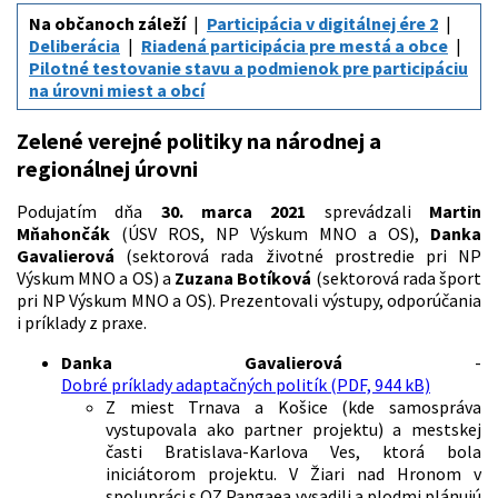
Na občanoch záleží
Participácia v digitálnej ére 2
Deliberácia
Riadená participácia pre mestá a obce
Pilotné testovanie stavu a podmienok pre participáciu
na úrovni miest a obcí
Zelené verejné politiky na národnej a
regionálnej úrovni
Podujatím dňa
30. marca 2021
sprevádzali
Martin
Mňahončák
(ÚSV ROS, NP Výskum MNO a OS),
Danka
Gavalierová
(sektorová rada životné prostredie pri NP
Výskum MNO a OS) a
Zuzana Botíková
(sektorová rada šport
pri NP Výskum MNO a OS). Prezentovali výstupy, odporúčania
i príklady z praxe.
Danka Gavalierová
-
Dobré príklady adaptačných politík (PDF, 944 kB)
Z miest Trnava a Košice (kde samospráva
vystupovala ako partner projektu) a mestskej
časti Bratislava-Karlova Ves, ktorá bola
iniciátorom projektu. V Žiari nad Hronom v
spolupráci s OZ Pangaea vysadili a plodmi plánujú