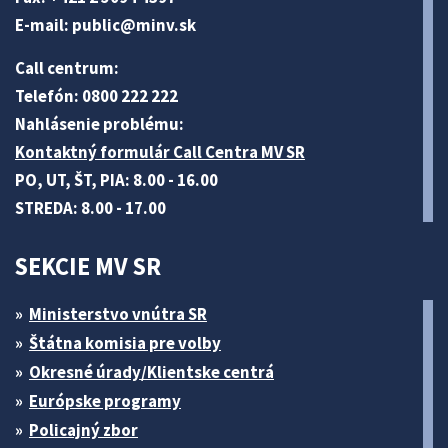
E-mail:
public@minv
.sk
Call centrum:
Telefón: 0800 222 222
Nahlásenie problému:
Kontaktný formulár Call Centra MV SR
PO, UT, ŠT, PIA: 8.00 - 16.00
STREDA: 8.00 - 17.00
SEKCIE MV SR
Ministerstvo vnútra SR
Štátna komisia pre volby
Okresné úrady/Klientske centrá
Európske programy
Policajný zbor