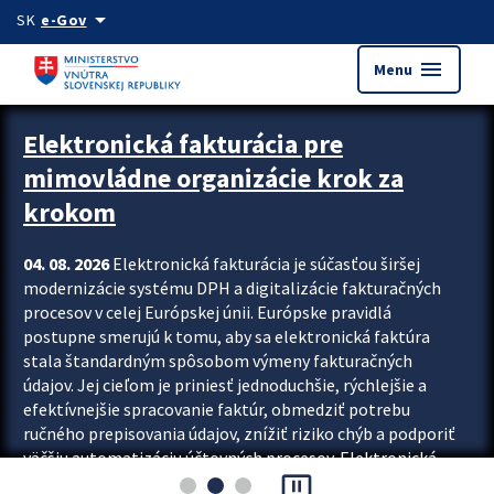
Preskocit na hlavný obsah
arrow_drop_down
SK
e-Gov
menu
Menu
Zastavit automatický posun upútavok
Elektronická fakturácia pre
mimovládne organizácie krok za
krokom
04. 08. 2026
Elektronická fakturácia je súčasťou širšej
modernizácie systému DPH a digitalizácie fakturačných
procesov v celej Európskej únii. Európske pravidlá
postupne smerujú k tomu, aby sa elektronická faktúra
stala štandardným spôsobom výmeny fakturačných
údajov. Jej cieľom je priniesť jednoduchšie, rýchlejšie a
efektívnejšie spracovanie faktúr, obmedziť potrebu
ručného prepisovania údajov, znížiť riziko chýb a podporiť
väčšiu automatizáciu účtovných procesov. Elektronická
pause_presentation
fakturácia preto nepredstavuje...