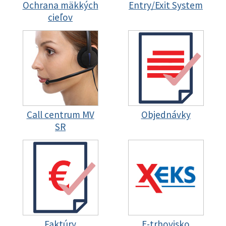
Ochrana mäkkých
Entry/Exit System
cieľov
Call centrum MV
Objednávky
SR
Faktúry
E-trhovisko