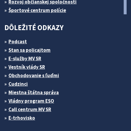
Rozvoj občianskej spoločnosti
Športové centrum polície
DÔLEŽITÉ ODKAZY
Podcast
Stan sa policajtom
E-služby MV SR
Vestník vlády SR
Obchodovanie s ľuďmi
Cudzinci
Miestna štátna správa
Vládny program ESO
Call centrum MV SR
E-trhovisko