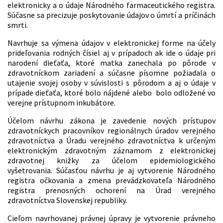
elektronicky a o údaje Národného farmaceutického registra.
Súčasne sa precizuje poskytovanie údajov o úmrtí a príčinách
smrti.
Navrhuje sa výmena údajov v elektronickej forme na účely
prideľovania rodných čísiel aj v prípadoch ak ide o údaje pri
narodení dieťaťa, ktoré matka zanechala po pôrode v
zdravotníckom zariadení a súčasne písomne požiadala o
utajenie svojej osoby v súvislosti s pôrodom a aj o údaje v
prípade dieťaťa, ktoré bolo nájdené alebo bolo odložené vo
verejne prístupnom inkubátore.
Účelom návrhu zákona je zavedenie nových prístupov
zdravotníckych pracovníkov regionálnych úradov verejného
zdravotníctva a Úradu verejného zdravotníctva k určeným
elektronickým zdravotným záznamom z elektronickej
zdravotnej knižky za účelom epidemiologického
vyšetrovania. Súčasťou návrhu je aj vytvorenie Národného
registra očkovania a zmena prevádzkovateľa Národného
registra prenosných ochorení na Úrad verejného
zdravotníctva Slovenskej republiky.
Cieľom navrhovanej právnej úpravy je vytvorenie právneho