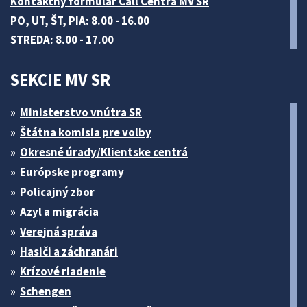
Kontaktný formulár Call Centra MV SR
PO, UT, ŠT, PIA: 8.00 - 16.00
STREDA: 8.00 - 17.00
SEKCIE MV SR
Ministerstvo vnútra SR
Štátna komisia pre volby
Okresné úrady/Klientske centrá
Európske programy
Policajný zbor
Azyl a migrácia
Verejná správa
Hasiči a záchranári
Krízové riadenie
Schengen