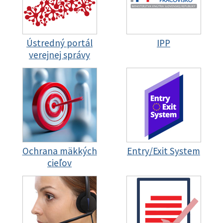
Ústredný portál
IPP
verejnej správy
Ochrana mäkkých
Entry/Exit System
cieľov