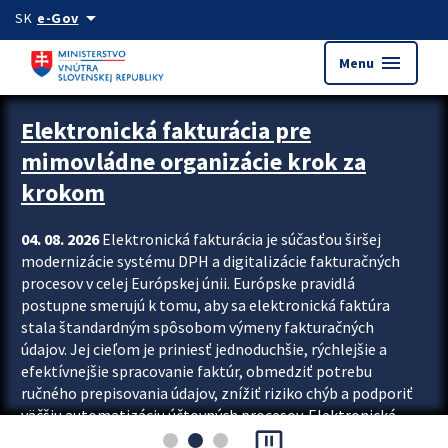
Preskocit na hlavný obsah
arrow_drop_down
SK
e-Gov
menu
Menu
Zastavit automatický posun upútavok
Elektronická fakturácia pre
mimovládne organizácie krok za
krokom
04. 08. 2026
Elektronická fakturácia je súčasťou širšej
modernizácie systému DPH a digitalizácie fakturačných
procesov v celej Európskej únii. Európske pravidlá
postupne smerujú k tomu, aby sa elektronická faktúra
stala štandardným spôsobom výmeny fakturačných
údajov. Jej cieľom je priniesť jednoduchšie, rýchlejšie a
efektívnejšie spracovanie faktúr, obmedziť potrebu
ručného prepisovania údajov, znížiť riziko chýb a podporiť
väčšiu automatizáciu účtovných procesov. Elektronická
pause_presentation
fakturácia preto nepredstavuje...