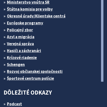
Ministerstvo vnútra SR
Štátna komisia pre volby
Okresné úrady/Klientske centrá
Európske programy
Policajný zbor
Azyl a migrácia
Verejná správa
Hasiči a záchranári
Krízové riadenie
Schengen
Rozvoj občianskej spoločnosti
Športové centrum polície
DÔLEŽITÉ ODKAZY
Podcast