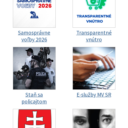
Samosprávne
Transparentné
voľby 2026
vnútro
Staň sa
E-služby MV SR
policajtom