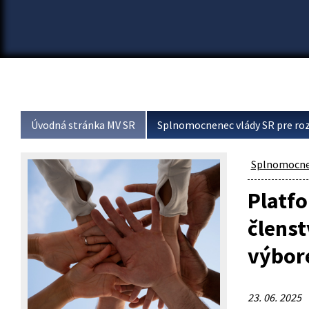
Úvodná stránka MV SR
Splnomocnenec vlády SR pre roz
Splnomocnen
Platfo
členst
výbor
23. 06. 2025