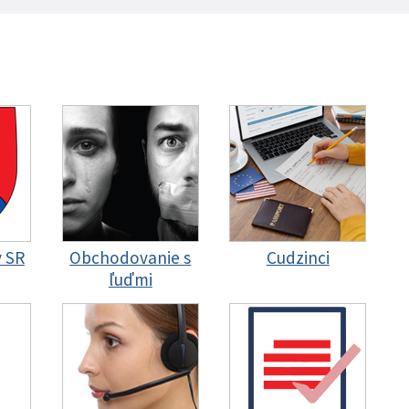
y SR
Obchodovanie s
Cudzinci
ľuďmi