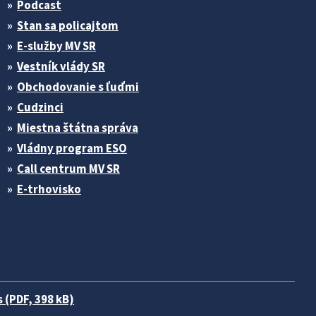
Podcast
Stan sa policajtom
E-služby MV SR
Vestník vlády SR
Obchodovanie s ľuďmi
Cudzinci
Miestna štátna správa
Vládny program ESO
Call centrum MV SR
E-trhovisko
 (PDF, 398 kB)