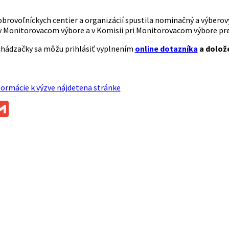
brovoľníckych centier a organizácií spustila nominačný a výbero
v Monitorovacom výbore a v Komisii pri Monitorovacom výbore pr
hádzačky sa môžu prihlásiť vyplnením
online dotazníka
a dolož
ormácie k výzve nájdetena stránke
ok
ssenger
Gmail