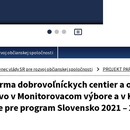
pause_presentation
voj občianskej spoločnosti
ec vlády SR pre rozvoj občianskej spoločnosti
PROJEKT PA
rma dobrovoľníckych centier a o
vo v Monitorovacom výbore a v 
e pre program Slovensko 2021 –