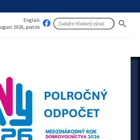
English
search
 august 2026, piatok