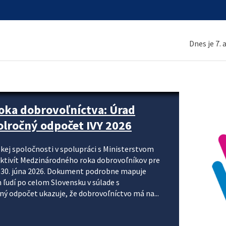
Dnes je 7.
ne organizácie krok za krokom
nizácie systému DPH a digitalizácie fakturačných
smerujú k tomu, aby sa elektronická faktúra stala
 je priniesť jednoduchšie, rýchlejšie a
repisovania údajov, znížiť riziko chýb a podporiť
rácia preto nepredstavuje...