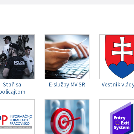
Staň sa
E-služby MV SR
Vestník vlád
policajtom