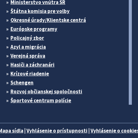
Ministerstvo vnútra SR
Štátna komisia pre volby
Okresné úrady/Klientske centrá
Európske programy
Policajný zbor
Azyl a migrácia
Verejná správa
Hasiči a záchranári
Krízové riadenie
Schengen
Rozvoj občianskej spoločnosti
Športové centrum polície
Mapa sídla
|
Vyhlásenie o prístupnosti
|
Vyhlásenie o cookies