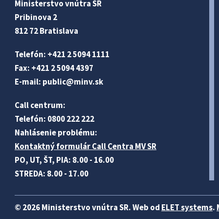
Ministerstvo vnútra SR
Pribinova 2
812 72 Bratislava
Telefón: +421 2 5094 1111
Fax: +421 2 5094 4397
E-mail:
public@minv
.sk
Call centrum:
Telefón: 0800 222 222
Nahlásenie problému:
Kontaktný formulár Call Centra MV SR
PO, UT, ŠT, PIA: 8.00 - 16.00
STREDA: 8.00 - 17.00
© 2026 Ministerstvo vnútra SR. Web od
ELET systems
.