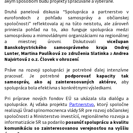
akým spôsobom budú projekty spracúvané a vyberané.
Druhá panelová diskusia “Spolupráca a partnerstvo v
eurofondoch z pohľadu samosprávy a občianskej
spoločnosti” reflektovala aj na túto neistotu, ale zároveň
priniesla pohľad na to, ako funguje spolupráca medzi
samosprávou a mimovládnymi organizáciami na regionálnej
a miestnej úrovni. Diskutovali
vicežupan
Banskobystrického samosprávneho kraja Ondrej
Lunter
,
Martina Paulíková zo združenia Slatinka
a
Andrea
Najvirtová z o.z. Človek v ohrození
.
Práve na rozvoji spolupráci je potrebné ďalej intenzívne
pracovať. Je potrebné
podporovať kapacity tak
samospráv, ako aj zainteresovaných aktérov
, aby
spolupráca bola efektívna s konkrétnymi výsledkami.
Pri príprave nových fondov EÚ sa ukázala sila dialógu a
spolupráce. Aj vďaka projektu
Partnerstvo
, ktorý spoločne
realizujú Úrad splnomocnenca vlády SR pre rozvoj občianskej
spoločnosti a Ministerstvo investícií, regionálneho rozvoja a
informatizácie SR sa podarilo
posunúť spoluprácu a kvalitu
komunikáciu so zainteresovanou verejnosťou na vyššiu