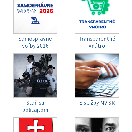
Samosprávne
Transparentné
voľby 2026
vnútro
Staň sa
E-služby MV SR
policajtom