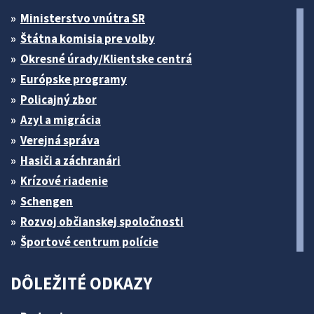
Ministerstvo vnútra SR
Štátna komisia pre volby
Okresné úrady/Klientske centrá
Európske programy
Policajný zbor
Azyl a migrácia
Verejná správa
Hasiči a záchranári
Krízové riadenie
Schengen
Rozvoj občianskej spoločnosti
Športové centrum polície
DÔLEŽITÉ ODKAZY