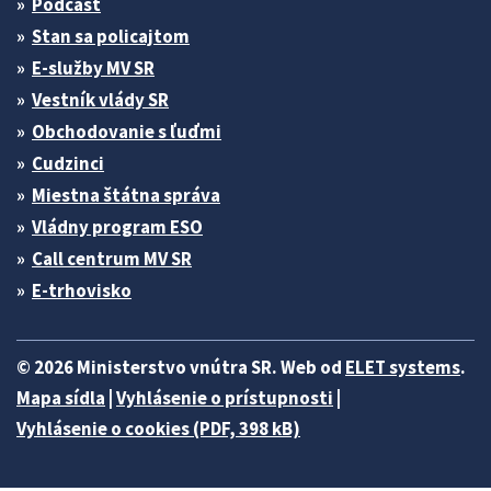
Podcast
Stan sa policajtom
E-služby MV SR
Vestník vlády SR
Obchodovanie s ľuďmi
Cudzinci
Miestna štátna správa
Vládny program ESO
Call centrum MV SR
E-trhovisko
© 2026 Ministerstvo vnútra SR. Web od
ELET systems
.
Mapa sídla
|
Vyhlásenie o prístupnosti
|
Vyhlásenie o cookies (PDF, 398 kB)