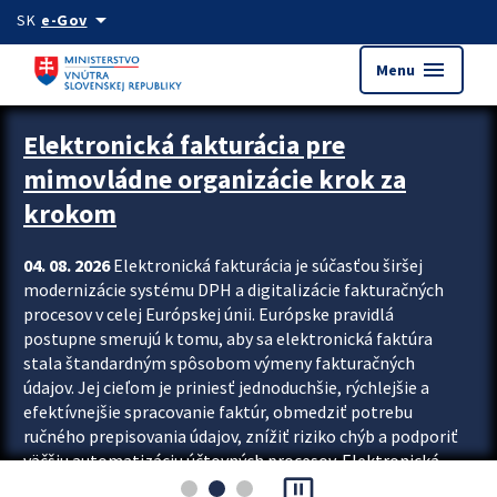
Preskocit na hlavný obsah
arrow_drop_down
SK
e-Gov
menu
Menu
Zastavit automatický posun upútavok
Elektronická fakturácia pre
mimovládne organizácie krok za
krokom
04. 08. 2026
Elektronická fakturácia je súčasťou širšej
modernizácie systému DPH a digitalizácie fakturačných
procesov v celej Európskej únii. Európske pravidlá
postupne smerujú k tomu, aby sa elektronická faktúra
stala štandardným spôsobom výmeny fakturačných
údajov. Jej cieľom je priniesť jednoduchšie, rýchlejšie a
efektívnejšie spracovanie faktúr, obmedziť potrebu
ručného prepisovania údajov, znížiť riziko chýb a podporiť
väčšiu automatizáciu účtovných procesov. Elektronická
pause_presentation
fakturácia preto nepredstavuje...