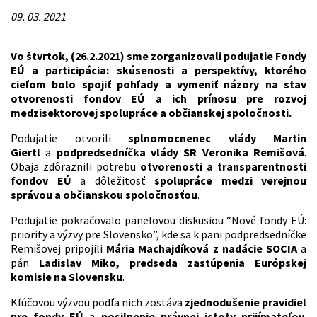
09. 03. 2021
Vo štvrtok, (26.2.2021) sme zorganizovali podujatie Fondy
EÚ a participácia: skúsenosti a perspektívy, ktorého
cieľom bolo spojiť pohľady a vymeniť názory na stav
otvorenosti fondov EÚ a ich prínosu pre rozvoj
medzisektorovej spolupráce a občianskej spoločnosti.
Podujatie otvorili
splnomocnenec vlády Martin
Giertl
a
podpredsedníčka vlády SR Veronika Remišová
.
Obaja zdôraznili potrebu
otvorenosti a transparentnosti
fondov EÚ
a dôležitosť
spolupráce medzi verejnou
správou a občianskou spoločnosťou
.
Podujatie pokračovalo panelovou diskusiou “Nové fondy EÚ:
priority a výzvy pre Slovensko”, kde sa k pani podpredsedníčke
Remišovej pripojili
Mária Machajdíková z nadácie SOCIA
a
pán
Ladislav Miko, predseda zastúpenia Európskej
komisie na Slovensku
.
Kľúčovou výzvou podľa nich zostáva
zjednodušenie pravidiel
pre fondy EÚ
a
posilnenie právnej istoty prijímateľov
.