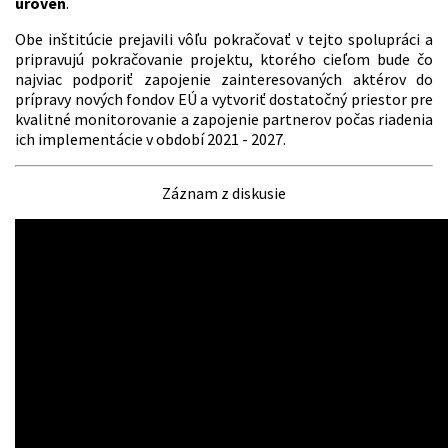
úroveň
.
Obe inštitúcie prejavili vôľu pokračovať v tejto spolupráci a
pripravujú pokračovanie projektu, ktorého cieľom bude čo
najviac podporiť zapojenie zainteresovaných aktérov do
prípravy nových fondov EÚ a vytvoriť dostatočný priestor pre
kvalitné monitorovanie a zapojenie partnerov počas riadenia
ich implementácie v období 2021 - 2027.
Záznam z diskusie