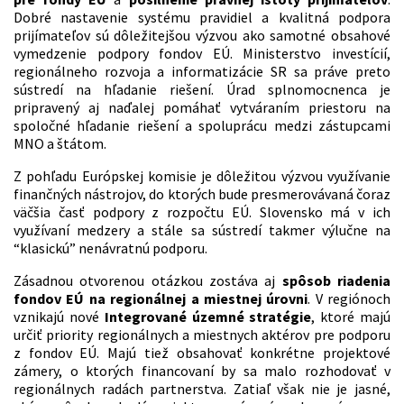
Dobré nastavenie systému pravidiel a kvalitná podpora
prijímateľov sú dôležitejšou výzvou ako samotné obsahové
vymedzenie podpory fondov EÚ. Ministerstvo investícií,
regionálneho rozvoja a informatizácie SR sa práve preto
sústredí na hľadanie riešení. Úrad splnomocnenca je
pripravený aj naďalej pomáhať vytváraním priestoru na
spoločné hľadanie riešení a spoluprácu medzi zástupcami
MNO a štátom.
Z pohľadu Európskej komisie je dôležitou výzvou využívanie
finančných nástrojov, do ktorých bude presmerovávaná čoraz
väčšia časť podpory z rozpočtu EÚ. Slovensko má v ich
využívaní medzery a stále sa sústredí takmer výlučne na
“klasickú” nenávratnú podporu.
Zásadnou otvorenou otázkou zostáva aj
spôsob riadenia
fondov EÚ na regionálnej a miestnej úrovni
. V regiónoch
vznikajú nové
Integrované územné stratégie
, ktoré majú
určiť priority regionálnych a miestnych aktérov pre podporu
z fondov EÚ. Majú tiež obsahovať konkrétne projektové
zámery, o ktorých financovaní by sa malo rozhodovať v
regionálnych radách partnerstva. Zatiaľ však nie je jasné,