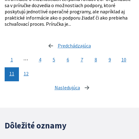
sa v príručke dozvedia o možnostiach podpory, ktoré
poskytujú jednotlivé operačné programy, ale napríklad aj
praktické informácie ako o podporu žiadať či ako prebieha
schvaľovací proces. Príručka je...
Predchádzajúca
stránka
1
⋯
4
5
6
7
8
9
10
11
12
Nasledujúca
stránka
Dôležité oznamy