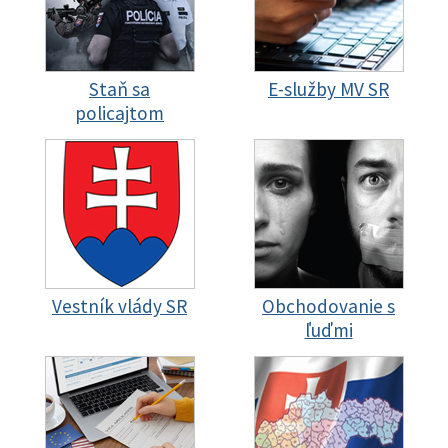
Staň sa
E-služby MV SR
policajtom
Vestník vlády SR
Obchodovanie s
ľuďmi