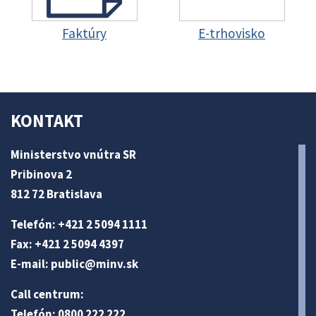
Faktúry
E-trhovisko
KONTAKT
Ministerstvo vnútra SR
Pribinova 2
812 72 Bratislava
Telefón: +421 2 5094 1111
Fax: +421 2 5094 4397
E-mail:
public@minv
.sk
Call centrum:
Telefón: 0800 222 222