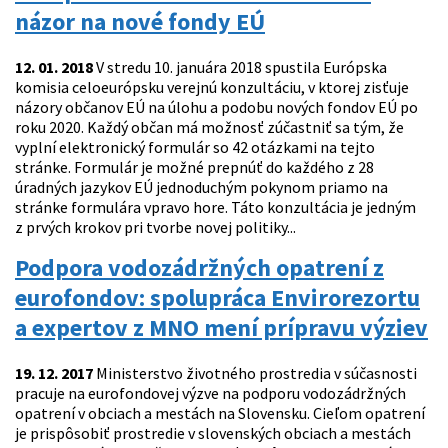
názor na nové fondy EÚ
12. 01. 2018
V stredu 10. januára 2018 spustila Európska
komisia celoeurópsku verejnú konzultáciu, v ktorej zisťuje
názory občanov EÚ na úlohu a podobu nových fondov EÚ po
roku 2020. Každý občan má možnosť zúčastniť sa tým, že
vyplní elektronický formulár so 42 otázkami na tejto
stránke. Formulár je možné prepnúť do každého z 28
úradných jazykov EÚ jednoduchým pokynom priamo na
stránke formulára vpravo hore. Táto konzultácia je jedným
z prvých krokov pri tvorbe novej politiky...
Podpora vodozádržných opatrení z
eurofondov: spolupráca Envirorezortu
a expertov z MNO mení prípravu výziev
19. 12. 2017
Ministerstvo životného prostredia v súčasnosti
pracuje na eurofondovej výzve na podporu vodozádržných
opatrení v obciach a mestách na Slovensku. Cieľom opatrení
je prispôsobiť prostredie v slovenských obciach a mestách