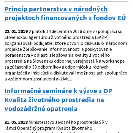
Princíp partnerstva v národných
projektoch financovaných z fondov EÚ
22. 01. 2019
V piatok 14.decembra 2018 sme v spolupráci so
Slovenskou agentúrou životného prostredia (SAŽP)
zorganizovali podujatie, ktoré otvorilo diskusiu o národnom
projekte Zlepšovanie informovanosti a poskytovanie
poradenstva v oblasti zlepšovania kvality životného
prostredia na Slovensku odbornej verejnosti. Na workshope
sa zúčastnilo 33 odborníkov a odborníčok z rôznych
organizácií a inštitúcií a diskutovali možnostiach spolupráce
a vzájomnom zosúladení aktivít...
Informačné semináre k výzve z OP
Kvalita životného prostredia na
vodozádržné opatrenia
31. 05. 2018
Ministerstvo životného prostredia SR v
rámci Operačný program Kvalita životného