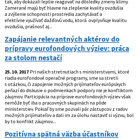
tak, aby dokázali lepšie reagovať na dôsledky zmeny klímy.
Zamerané majú byť hlavne na zlepšenie kvality ovzdušia
a zvýšenie schopnosti prostredia zachytávať a
efektívne využívať dažďovú vodu, ktorá ovplyvňuje kvalitu
ovzdušia, prašnosť aj...
Zapájanie relevantných aktérov do
prípravy eurofondových výziev: práca
za stolom nestačí
25. 10. 2017
Pri našich stretnutiach s ministerstvami, ktoré
riadia eurofondové operačné programy, sme sa stretli
s otázkou, či zapojenie možných prijímateľov európskych
peňazí do diskusie o podmienkach podpory nie je konfliktom
záujmov. Participácia na príprave eurofondových výziev však
nemôže byť iba o pracovných skupinách na pôde
ministerstiev. Pokiaľ by sme pozvali pár zástupcov z radov
možných prijímateľov a dali im za úlohu nastaviť si výzvu, bol
by to konflikt záujmov....
Pozitívna spätná väzba účastníkov