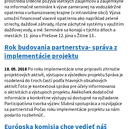
prostredia srdečne pozýva všetkých záujemcov a záujemkyne
na informačné semináre k výzve zameranej na vodozádržné
opatrenia v urbanizovanej krajine (v intraviláne obcí). Výzva
umožní financovať viaceré opatrenia ako napríklad zelené
strechy, dažďové záhrady, rôzne záchytné systémy s využitím
dažďovej vody, a iné. Semináre sa konajú v týchto dňoch a
mestách: 11. júna v Prešove 12. júna v Žiline 13...
Rok budovania partnerstva- správa z
implementácie projektu
18. 05. 2018
Po roku implementácie sme pripravili zhrnutie
projektových aktivít, výstupov a výsledkov projektu.Správa je
rozdelená do troch častí podľa hlavných obsahových
aktivít.Toto je kontextová správa pre účely informovania
o aktivitách a výstupoch projektu. Akékoľvek dodatočné
informácie a konkrétne výstupy sú dostupné na vyžiadanie.
Participatívna tvorba výziev: Sľubná spolupráca a rozvíjajúce
sa partnerstvá Počas roku implementácie projektu sa nám
podarilo rozbehnúť...
Európska komisia chce vedieť náš