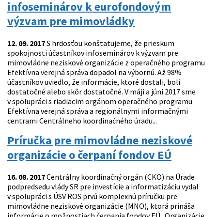
infoseminárov k eurofondovým
výzvam pre mimovládky
12. 09. 2017
S hrdosťou konštatujeme, že prieskum
spokojnosti účastníkov infoseminárov k výzvam pre
mimovládne neziskové organizácie z operačného programu
Efektívna verejná správa dopadol na výbornú. Až 98%
účastníkov uviedlo, že informácie, ktoré dostali, boli
dostatočné alebo skôr dostatočné. V máji a júni 2017 sme
v spolupráci s riadiacim orgánom operačného programu
Efektívna verejná správa a regionálnymi informačnými
centrami Centrálneho koordinačného úradu...
Príručka pre mimovládne neziskové
organizácie o čerpaní fondov EÚ
16. 08. 2017
Centrálny koordinačný orgán (CKO) na Úrade
podpredsedu vlády SR pre investície a informatizáciu vydal
v spolupráci s ÚSV ROS prvú komplexnú príručku pre
mimovládne neziskové organizácie (MNO), ktorá prináša
informácie o možnostiach čerpania fondov EÚ. Organizácie