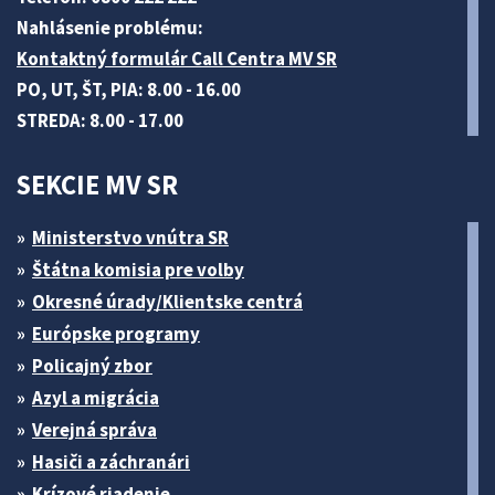
Nahlásenie problému:
Kontaktný formulár Call Centra MV SR
PO, UT, ŠT, PIA: 8.00 - 16.00
STREDA: 8.00 - 17.00
SEKCIE MV SR
Ministerstvo vnútra SR
Štátna komisia pre volby
Okresné úrady/Klientske centrá
Európske programy
Policajný zbor
Azyl a migrácia
Verejná správa
Hasiči a záchranári
Krízové riadenie