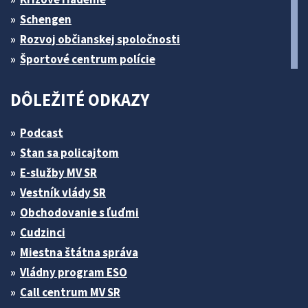
Schengen
Rozvoj občianskej spoločnosti
Športové centrum polície
DÔLEŽITÉ ODKAZY
Podcast
Stan sa policajtom
E-služby MV SR
Vestník vlády SR
Obchodovanie s ľuďmi
Cudzinci
Miestna štátna správa
Vládny program ESO
Call centrum MV SR