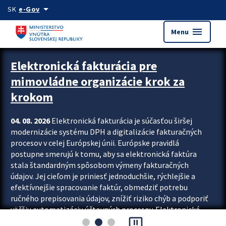
Preskocit na hlavný obsah
arrow_drop_down
SK
e-Gov
menu
Menu
Zastavit automatický posun upútavok
Elektronická fakturácia pre
mimovládne organizácie krok za
krokom
04. 08. 2026
Elektronická fakturácia je súčasťou širšej
modernizácie systému DPH a digitalizácie fakturačných
procesov v celej Európskej únii. Európske pravidlá
postupne smerujú k tomu, aby sa elektronická faktúra
stala štandardným spôsobom výmeny fakturačných
údajov. Jej cieľom je priniesť jednoduchšie, rýchlejšie a
efektívnejšie spracovanie faktúr, obmedziť potrebu
ručného prepisovania údajov, znížiť riziko chýb a podporiť
väčšiu automatizáciu účtovných procesov. Elektronická
pause_presentation
fakturácia preto nepredstavuje...