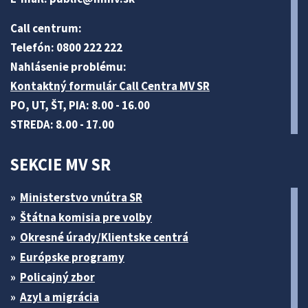
Call centrum:
Telefón: 0800 222 222
Nahlásenie problému:
Kontaktný formulár Call Centra MV SR
PO, UT, ŠT, PIA: 8.00 - 16.00
STREDA: 8.00 - 17.00
SEKCIE MV SR
Ministerstvo vnútra SR
Štátna komisia pre volby
Okresné úrady/Klientske centrá
Európske programy
Policajný zbor
Azyl a migrácia