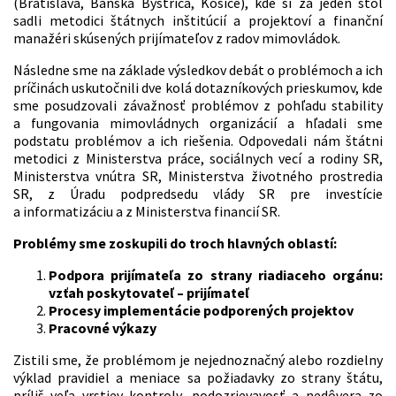
(Bratislava, Banská Bystrica, Košice), kde si za jeden stôl
sadli metodici štátnych inštitúcií a projektoví a finanční
manažéri skúsených prijímateľov z radov mimovládok.
Následne sme na základe výsledkov debát o problémoch a ich
príčinách uskutočnili dve kolá dotazníkových prieskumov, kde
sme posudzovali závažnosť problémov z pohľadu stability
a fungovania mimovládnych organizácií a hľadali sme
podstatu problémov a ich riešenia. Odpovedali nám štátni
metodici z Ministerstva práce, sociálnych vecí a rodiny SR,
Ministerstva vnútra SR, Ministerstva životného prostredia
SR, z Úradu podpredsedu vlády SR pre investície
a informatizáciu a z Ministerstva financií SR.
Problémy sme zoskupili do troch hlavných oblastí:
Podpora prijímateľa zo strany riadiaceho orgánu:
vzťah poskytovateľ – prijímateľ
Procesy implementácie podporených projektov
Pracovné výkazy
Zistili sme, že problémom je nejednoznačný alebo rozdielny
výklad pravidiel a meniace sa požiadavky zo strany štátu,
príliš veľa vrstiev kontroly, podozrievavosť a nedôvera zo