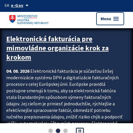
Preskocit na hlavný obsah
arrow_drop_down
SK
e-Gov
menu
Menu
Zastavit automatický posun upútavok
Elektronická fakturácia pre
mimovládne organizácie krok za
krokom
04. 08. 2026
Elektronická fakturácia je súčasťou širšej
modernizácie systému DPH a digitalizácie fakturačných
procesov v celej Európskej únii. Európske pravidlá
postupne smerujú k tomu, aby sa elektronická faktúra
stala štandardným spôsobom výmeny fakturačných
údajov. Jej cieľom je priniesť jednoduchšie, rýchlejšie a
efektívnejšie spracovanie faktúr, obmedziť potrebu
ručného prepisovania údajov, znížiť riziko chýb a podporiť
väčšiu automatizáciu účtovných procesov. Elektronická
pause_presentation
fakturácia preto nepredstavuje...