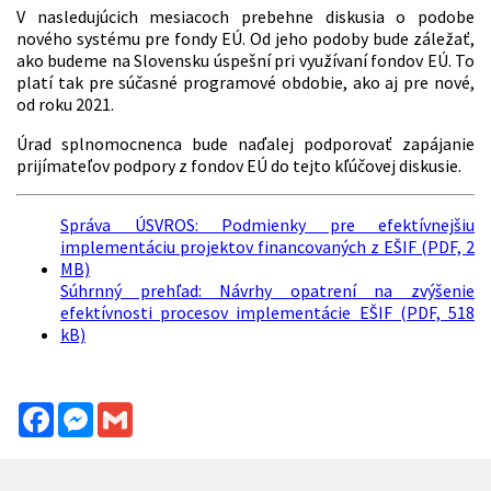
V nasledujúcich mesiacoch prebehne diskusia o podobe
nového systému pre fondy EÚ. Od jeho podoby bude záležať,
ako budeme na Slovensku úspešní pri využívaní fondov EÚ. To
platí tak pre súčasné programové obdobie, ako aj pre nové,
od roku 2021.
Úrad splnomocnenca bude naďalej podporovať zapájanie
prijímateľov podpory z fondov EÚ do tejto kľúčovej diskusie.
Správa ÚSVROS: Podmienky pre efektívnejšiu
implementáciu projektov financovaných z EŠIF (PDF, 2
MB)
Súhrnný prehľad: Návrhy opatrení na zvýšenie
efektívnosti procesov implementácie EŠIF (PDF, 518
kB)
Facebook
Messenger
Gmail