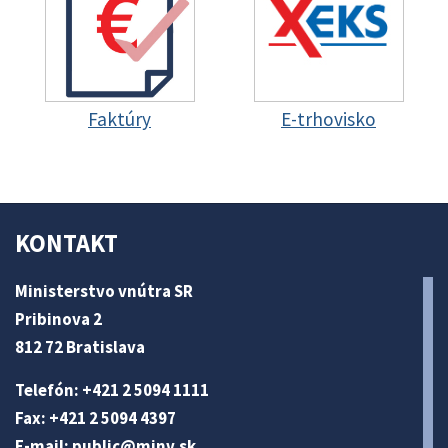
Faktúry
E-trhovisko
KONTAKT
Ministerstvo vnútra SR
Pribinova 2
812 72 Bratislava
Telefón: +421 2 5094 1111
Fax: +421 2 5094 4397
E-mail:
public@minv
.sk