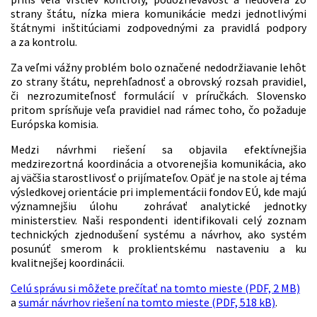
strany štátu, nízka miera komunikácie medzi jednotlivými
štátnymi inštitúciami zodpovednými za pravidlá podpory
a za kontrolu.
Za veľmi vážny problém bolo označené nedodržiavanie lehôt
zo strany štátu, neprehľadnosť a obrovský rozsah pravidiel,
či nezrozumiteľnosť formulácií v príručkách. Slovensko
pritom sprísňuje veľa pravidiel nad rámec toho, čo požaduje
Európska komisia.
Medzi návrhmi riešení sa objavila efektívnejšia
medzirezortná koordinácia a otvorenejšia komunikácia, ako
aj väčšia starostlivosť o prijímateľov. Opäť je na stole aj téma
výsledkovej orientácie pri implementácii fondov EÚ, kde majú
významnejšiu úlohu zohrávať analytické jednotky
ministerstiev. Naši respondenti identifikovali celý zoznam
technických zjednodušení systému a návrhov, ako systém
posunúť smerom k proklientskému nastaveniu a ku
kvalitnejšej koordinácii.
Celú správu si môžete prečítať na tomto mieste (PDF, 2 MB)
a
sumár návrhov riešení na tomto mieste (PDF, 518 kB)
.