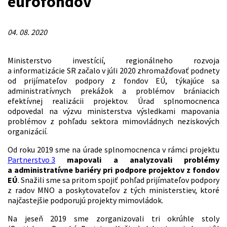
eurofondov
04. 08. 2020
Ministerstvo investícií, regionálneho rozvoja
a informatizácie SR začalo v júli 2020 zhromažďovať podnety
od prijímateľov podpory z fondov EÚ, týkajúce sa
administratívnych prekážok a problémov brániacich
efektívnej realizácii projektov. Úrad splnomocnenca
odpovedal na výzvu ministerstva výsledkami mapovania
problémov z pohľadu sektora mimovládnych neziskových
organizácií.
Od roku 2019 sme na úrade splnomocnenca v rámci projektu
Partnerstvo 3
mapovali a analyzovali problémy
a administratívne bariéry pri podpore projektov z fondov
EÚ
. Snažili sme sa pritom spojiť pohľad prijímateľov podpory
z radov MNO a poskytovateľov z tých ministerstiev, ktoré
najčastejšie podporujú projekty mimovládok.
Na jeseň 2019 sme zorganizovali tri okrúhle stoly