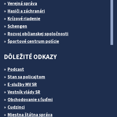
Verejná správa
Hasiči a záchranári
Krízové riadenie
Schengen
Rozvoj občianskej spoločnosti
Športové centrum polície
DÔLEŽITÉ ODKAZY
Podcast
Stan sa policajtom
E-služby MV SR
Vestník vlády SR
Obchodovanie s ľuďmi
Cudzinci
Miestna štátna správa