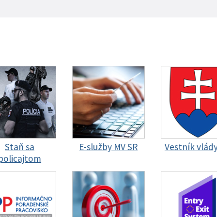
Staň sa
E-služby MV SR
Vestník vlád
policajtom