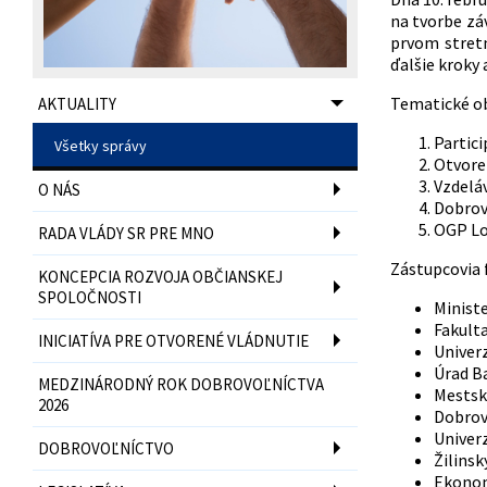
na tvorbe zá
prvom stretn
ďalšie kroky
Tematické ob
AKTUALITY
Partici
Všetky správy
Otvore
Vzdelá
O NÁS
Dobrov
OGP Lo
RADA VLÁDY SR PRE MNO
Zástupcovia f
KONCEPCIA ROZVOJA OBČIANSKEJ
SPOLOČNOSTI
Ministe
Fakulta
INICIATÍVA PRE OTVORENÉ VLÁDNUTIE
Univerz
Úrad B
MEDZINÁRODNÝ ROK DOBROVOĽNÍCTVA
Mestsk
2026
Dobrov
Univerz
DOBROVOĽNÍCTVO
Žilinsk
Ekonom