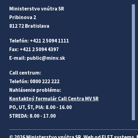
Ministerstvo vnútra SR
Pribinova 2
812 72 Bratislava
Telefón: +421 2 5094 1111
Fax: +421 2 5094 4397
E-mail:
public@minv
.sk
Call centrum:
Telefón: 0800 222 222
Nahlásenie problému:
Kontaktný formulár Call Centra MV SR
PO, UT, ŠT, PIA: 8.00 - 16.00
STREDA: 8.00 - 17.00
© 2026 Ministerstvo vnútra SR. Web od
ELET systems
.