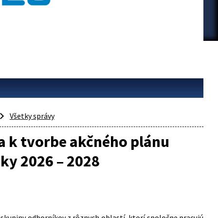
Všetky správy
a k tvorbe akčného plánu
oky 2026 – 2028
 skupiny odborníkov z rôznych oblastí, ktorí spoločne pracujú