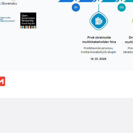
ok
ssenger
Gmail