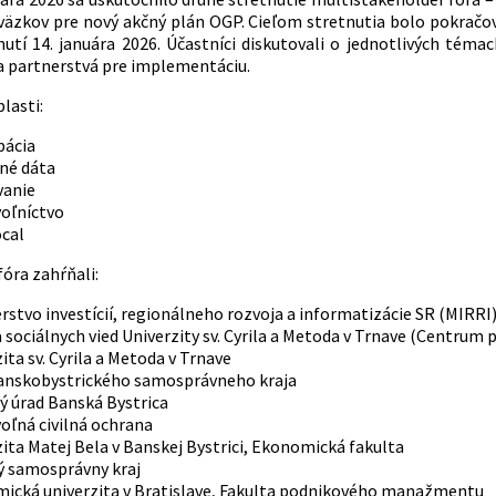
väzkov pre nový akčný plán OGP. Cieľom stretnutia bolo pokračov
utí 14. januára 2026. Účastníci diskutovali o jednotlivých témac
 a partnerstvá pre implementáciu.
lasti:
pácia
né dáta
vanie
oľníctvo
cal
óra zahŕňali:
rstvo investícií, regionálneho rozvoja a informatizácie SR (MIRRI
 sociálnych vied Univerzity sv. Cyrila a Metoda v Trnave (Centrum 
ita sv. Cyrila a Metoda v Trnave
anskobystrického samosprávneho kraja
ý úrad Banská Bystrica
oľná civilná ochrana
ita Matej Bela v Banskej Bystrici, Ekonomická fakulta
ý samosprávny kraj
ická univerzita v Bratislave, Fakulta podnikového manažmentu