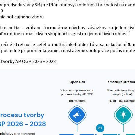
odpredsedu vlády SR pre Plán obnovy a odolnosti a znalostnú ek
00
ia policajného zboru
tretnutia – vrátane formulárov návrhov záväzkov za jednotlivé
 v online tematických skupinách s gestori jednotlivých oblastí.
erečné stretnutie celého multistakeholder fóra sa uskutoční
3. 
h posledné pripomienkovanie a nastavenie spolupráce počas impl
 tvorby AP OGP 2026 – 2028: