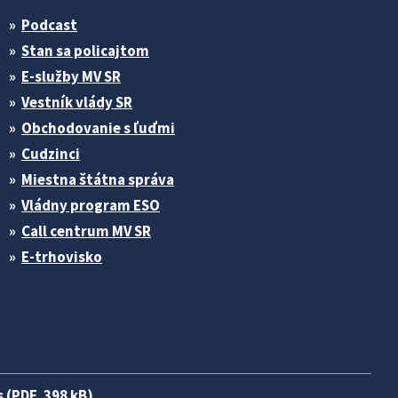
Podcast
Stan sa policajtom
E-služby MV SR
Vestník vlády SR
Obchodovanie s ľuďmi
Cudzinci
Miestna štátna správa
Vládny program ESO
Call centrum MV SR
E-trhovisko
 (PDF, 398 kB)