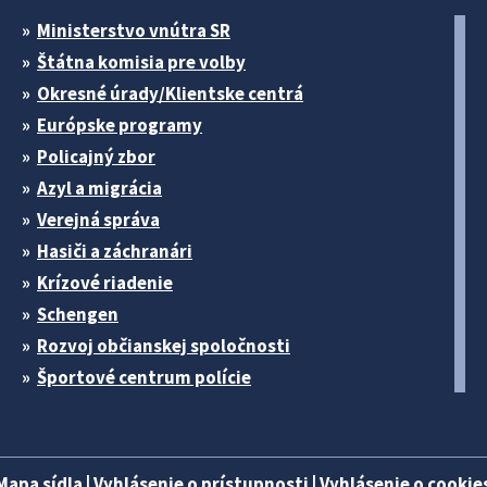
Ministerstvo vnútra SR
Štátna komisia pre volby
Okresné úrady/Klientske centrá
Európske programy
Policajný zbor
Azyl a migrácia
Verejná správa
Hasiči a záchranári
Krízové riadenie
Schengen
Rozvoj občianskej spoločnosti
Športové centrum polície
Mapa sídla
|
Vyhlásenie o prístupnosti
|
Vyhlásenie o cookies