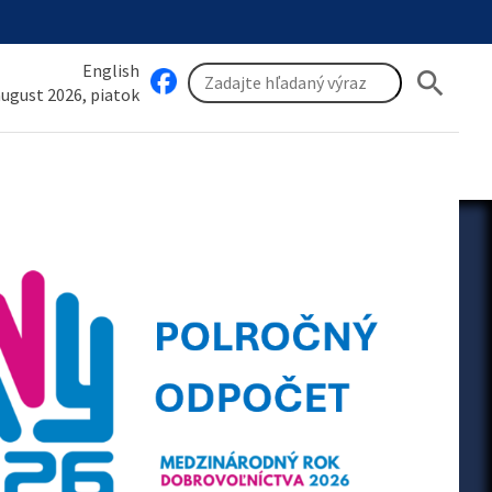
English
search
 august 2026, piatok