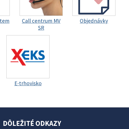
stem
Call centrum MV
Objednávky
SR
E-trhovisko
DÔLEŽITÉ ODKAZY