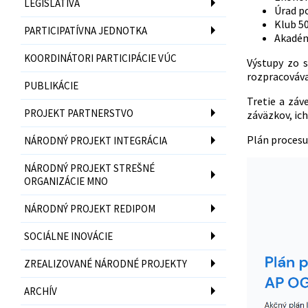
LEGISLATÍVA
Úrad p
Klub 5
PARTICIPATÍVNA JEDNOTKA
Akadém
KOORDINÁTORI PARTICIPÁCIE VÚC
Výstupy zo s
rozpracovávať
PUBLIKÁCIE
Tretie a záv
PROJEKT PARTNERSTVO
záväzkov, ic
Plán procesu
NÁRODNÝ PROJEKT INTEGRÁCIA
NÁRODNÝ PROJEKT STREŠNÉ
ORGANIZÁCIE MNO
NÁRODNÝ PROJEKT REDIPOM
SOCIÁLNE INOVÁCIE
ZREALIZOVANÉ NÁRODNÉ PROJEKTY
ARCHÍV