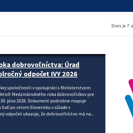
Dnes je 7.
ne organizácie krok za krokom
nizácie systému DPH a digitalizácie fakturačných
smerujú k tomu, aby sa elektronická faktúra stala
 je priniesť jednoduchšie, rýchlejšie a
repisovania údajov, znížiť riziko chýb a podporiť
rácia preto nepredstavuje...