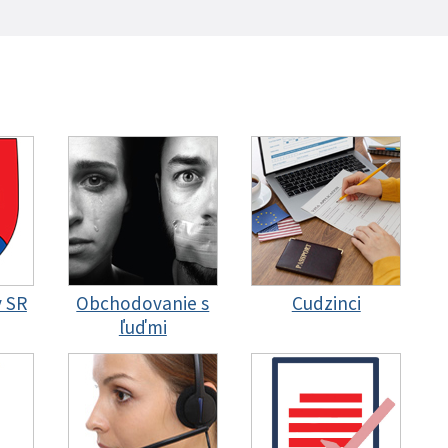
y SR
Obchodovanie s
Cudzinci
ľuďmi