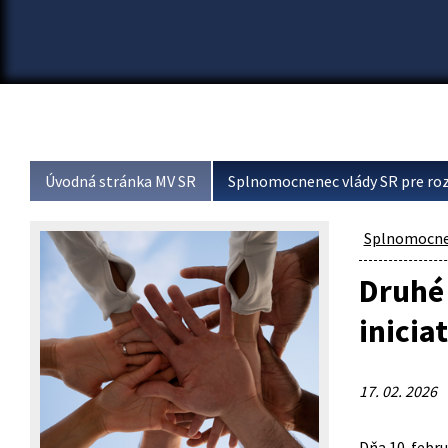
Úvodná stránka MV SR
Splnomocnenec vlády SR pre roz
Splnomocnen
Druhé 
inicia
17. 02. 2026
Dňa 10. febr