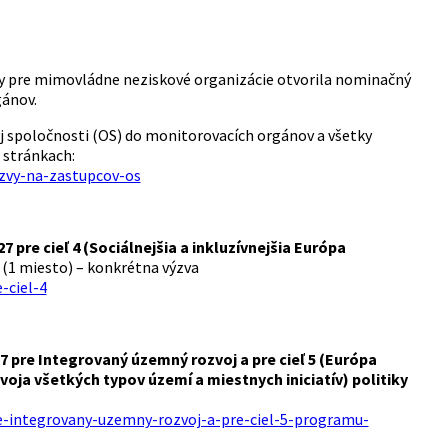
y pre mimovládne neziskové organizácie otvorila nominačný
gánov.
j spoločnosti (OS) do monitorovacích orgánov a všetky
 stránkach:
zvy-na-zastupcov-os
pre cieľ 4 (Sociálnejšia a inkluzívnejšia Európa
Ú
(1 miesto) – konkrétna výzva
-ciel-4
pre Integrovaný územný rozvoj a pre cieľ 5 (Európa
ja všetkých typov území a miestnych iniciatív) politiky
re-integrovany-uzemny-rozvoj-a-pre-ciel-5-programu-