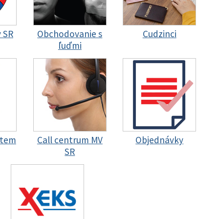
y SR
Obchodovanie s
Cudzinci
ľuďmi
stem
Call centrum MV
Objednávky
SR