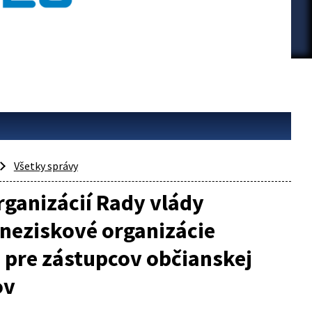
Všetky správy
ganizácií Rady vlády
neziskové organizácie
 pre zástupcov občianskej
ov