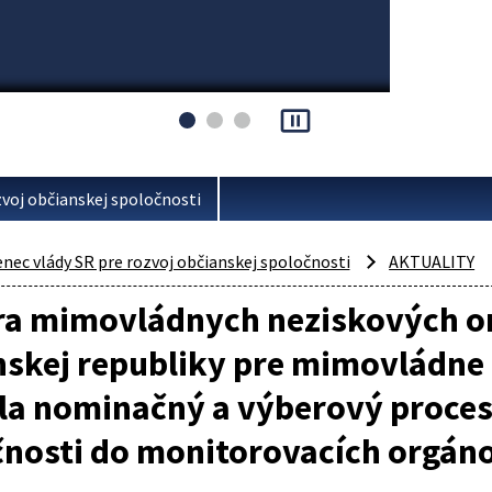
pause_presentation
voj občianskej spoločnosti
ec vlády SR pre rozvoj občianskej spoločnosti
AKTUALITY
a mimovládnych neziskových or
skej republiky pre mimovládne 
la nominačný a výberový proces
čnosti do monitorovacích orgán