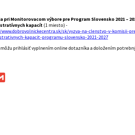
a pri Monitorovacom výbore pre Program Slovensko 2021 – 20
stratívnych kapacít
(1 miesto) -
//www.dobrovolnickecentra.sk/sk/vyzva-na-clenstvo-v-komisii-
strativnych-kapacit-programu-slovensko-2021-2027
 môžu prihlásiť vyplnením online dotazníka a doložením potrebn
ok
ssenger
Gmail