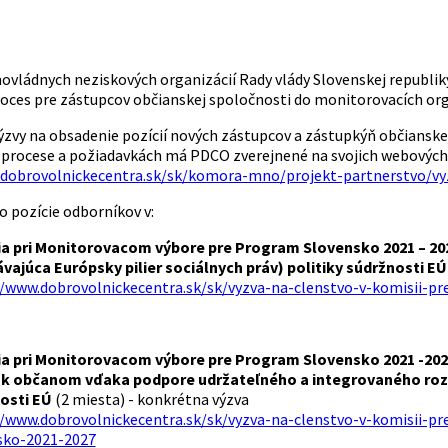
ládnych neziskových organizácií Rady vlády Slovenskej republik
roces pre zástupcov občianskej spoločnosti do monitorovacích or
ýzvy na obsadenie pozícií nových zástupcov a zástupkýň občianske
 procese a požiadavkách má PDCO zverejnené na svojich webových
.dobrovolnickecentra.sk/sk/komora-mno/projekt-partnerstvo/vy
o pozície odborníkov v:
a pri Monitorovacom výbore pre Program Slovensko 2021 – 2027 
vajúca Európsky pilier sociálnych práv) politiky súdržnosti E
//www.dobrovolnickecentra.sk/sk/vyzva-na-clenstvo-v-komisii-pre
a pri Monitorovacom výbore pre Program Slovensko 2021 -2027 
e k občanom vďaka podpore udržateľného a integrovaného rozvo
osti EÚ
(2 miesta) - konkrétna výzva
//www.dobrovolnickecentra.sk/sk/vyzva-na-clenstvo-v-komisii-p
sko-2021-2027