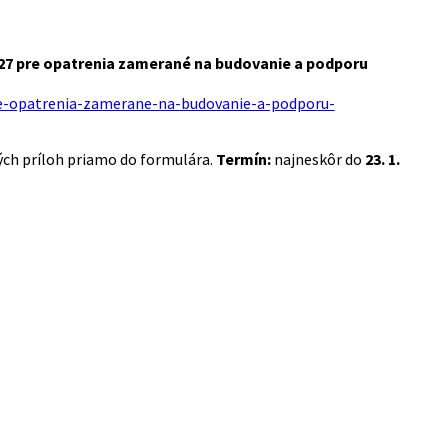
27 pre opatrenia zamerané na budovanie a podporu
pre-opatrenia-zamerane-na-budovanie-a-podporu-
ých príloh priamo do formulára.
Termín:
najneskôr do
23. 1.