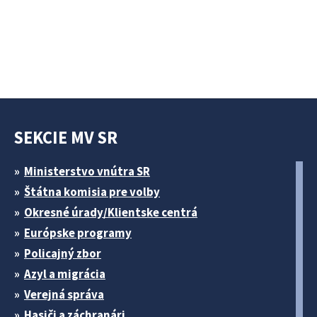
SEKCIE MV SR
Ministerstvo vnútra SR
Štátna komisia pre volby
Okresné úrady/Klientske centrá
Európske programy
Policajný zbor
Azyl a migrácia
Verejná správa
Hasiči a záchranári