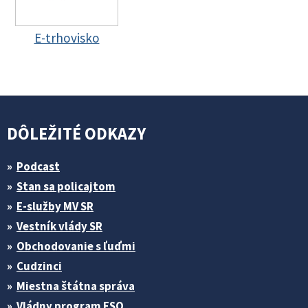
E-trhovisko
DÔLEŽITÉ ODKAZY
Podcast
Stan sa policajtom
E-služby MV SR
Vestník vlády SR
Obchodovanie s ľuďmi
Cudzinci
Miestna štátna správa
Vládny program ESO