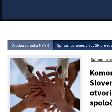
Úvodná stránka MV SR
Splnomocnenec vlády SR pre roz
Splnomocnen
Komor
Sloven
otvori
spolo