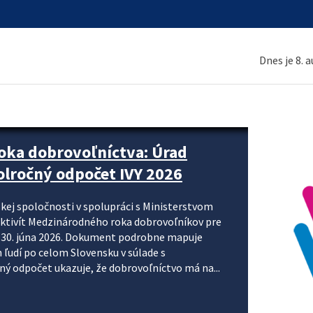
Dnes je 8. 
ne organizácie krok za krokom
nizácie systému DPH a digitalizácie fakturačných
smerujú k tomu, aby sa elektronická faktúra stala
 je priniesť jednoduchšie, rýchlejšie a
repisovania údajov, znížiť riziko chýb a podporiť
rácia preto nepredstavuje...