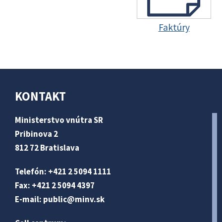
Faktúry
KONTAKT
Ministerstvo vnútra SR
Pribinova 2
812 72 Bratislava
Telefón: +421 2 5094 1111
Fax: +421 2 5094 4397
E-mail:
public@minv
.sk