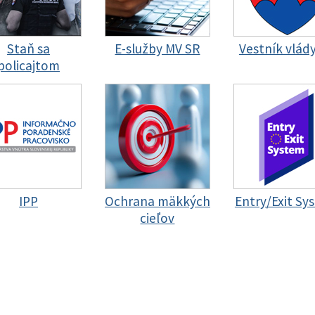
Staň sa
E-služby MV SR
Vestník vlád
policajtom
IPP
Ochrana mäkkých
Entry/Exit Sy
cieľov