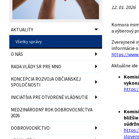
12. 01. 2026
Komora mimov
AKTUALITY
a výberový p
Všetky správy
Zverejnené v
informácie o
O NÁS
https://www
Aktuálne ide 
RADA VLÁDY SR PRE MNO
Komisi
KONCEPCIA ROZVOJA OBČIANSKEJ
vykoná
SPOLOČNOSTI
https:
INICIATÍVA PRE OTVORENÉ VLÁDNUTIE
MEDZINÁRODNÝ ROK DOBROVOĽNÍCTVA
Komisi
2026
bližši
súdržn
DOBROVOĽNÍCTVO
https:
sloven