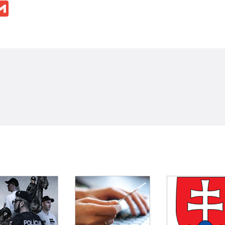
ok
ssenger
Gmail