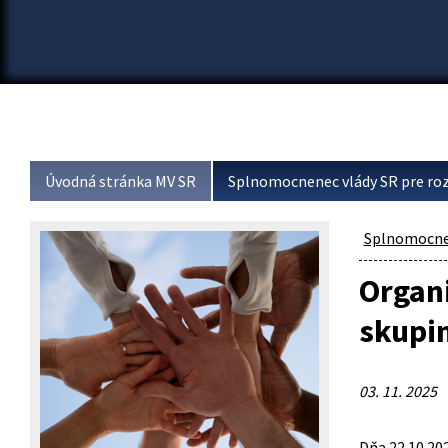
Úvodná stránka MV SR
Splnomocnenec vlády SR pre roz
Splnomocnen
Organ
skupi
03. 11. 2025
Dňa 22.10.20