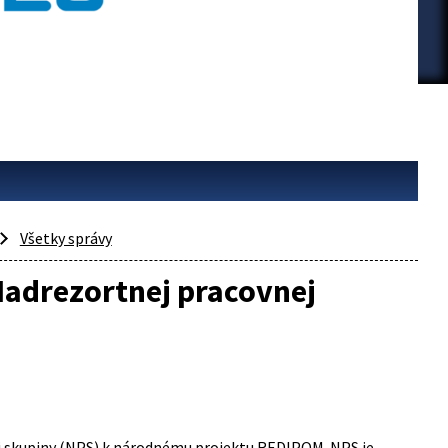
Všetky správy
Nadrezortnej pracovnej
j skupiny (NPS) k národnému projektu REDIPOM. NPS je