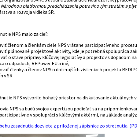
d
Národnou platformou predchádzania potravinovým stratám a plyt
stva a rozvoja vidieka SR.
nutie NPS malo za cieľ:
viť členom a členkám ciele NPS vrátane participatívneho procesu 
viť plánované projektové aktivity, kde je potrebná spolupráca za
vať o stave prípravy kľúčovej legislatívy a projektov s dopadom 
ca o odpadoch, REPower EU a iné,
vať členky a členov NPS o doterajších zisteniach projektu REDIP
n v SR.
utie NPS vytvorilo bohatý priestor na diskutovanie aktuálnych výz
novia NPS sa budú svojou expertízou podieľať sa na pripomienkovan
participatívne v spolupráci s kľúčovými aktérmi, na základe analýzy
ebehu zasadnutia dozviete z priloženej zápisnice zo stretnutia. (PD