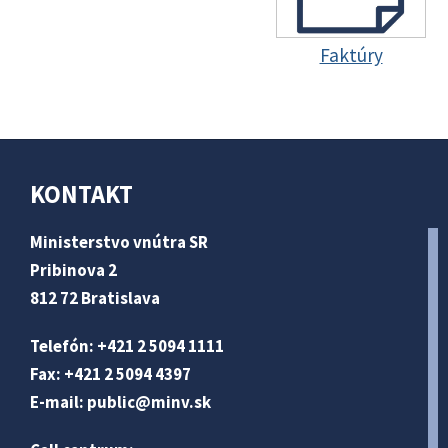
Faktúry
KONTAKT
Ministerstvo vnútra SR
Pribinova 2
812 72 Bratislava
Telefón: +421 2 5094 1111
Fax: +421 2 5094 4397
E-mail:
public@minv
.sk