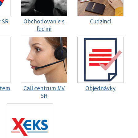
y SR
Obchodovanie s
Cudzinci
ľuďmi
stem
Call centrum MV
Objednávky
SR