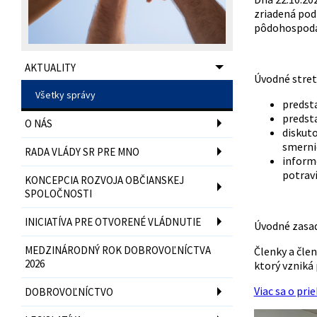
zriadená po
pôdohospodár
AKTUALITY
Úvodné stret
Všetky správy
predsta
predsta
O NÁS
diskuto
smerni
RADA VLÁDY SR PRE MNO
informo
potraví
KONCEPCIA ROZVOJA OBČIANSKEJ
SPOLOČNOSTI
INICIATÍVA PRE OTVORENÉ VLÁDNUTIE
Úvodné zasadn
MEDZINÁRODNÝ ROK DOBROVOĽNÍCTVA
Členky a čle
2026
ktorý vzniká 
Viac sa o pri
DOBROVOĽNÍCTVO