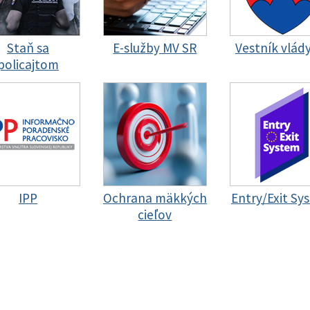
Staň sa
E-služby MV SR
Vestník vlád
policajtom
IPP
Ochrana mäkkých
Entry/Exit Sy
cieľov