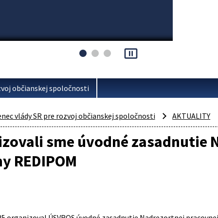
pause_presentation
voj občianskej spoločnosti
ec vlády SR pre rozvoj občianskej spoločnosti
AKTUALITY
izovali sme úvodné zasadnutie 
ny REDIPOM
25 organizoval ÚSVROS úvodné zasadnutie Nadrezortnej pracovne