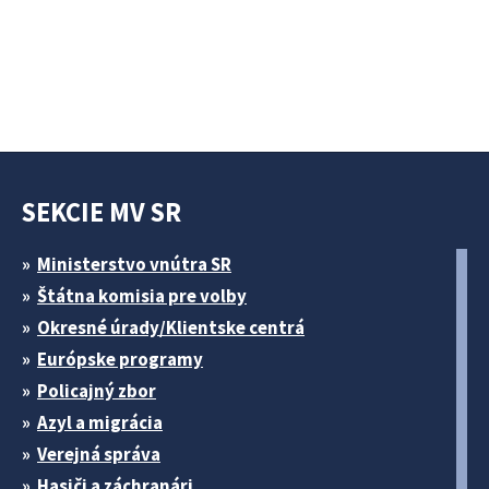
SEKCIE MV SR
Ministerstvo vnútra SR
Štátna komisia pre volby
Okresné úrady/Klientske centrá
Európske programy
Policajný zbor
Azyl a migrácia
Verejná správa
Hasiči a záchranári