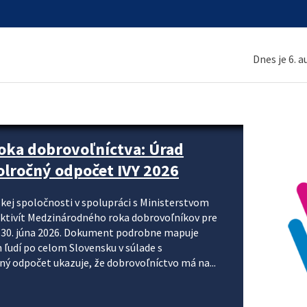
Dnes je 6. 
ne organizácie krok za krokom
nizácie systému DPH a digitalizácie fakturačných
smerujú k tomu, aby sa elektronická faktúra stala
 je priniesť jednoduchšie, rýchlejšie a
repisovania údajov, znížiť riziko chýb a podporiť
rácia preto nepredstavuje...