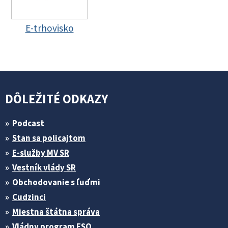
E-trhovisko
DÔLEŽITÉ ODKAZY
Podcast
Stan sa policajtom
E-služby MV SR
Vestník vlády SR
Obchodovanie s ľuďmi
Cudzinci
Miestna štátna správa
Vládny program ESO