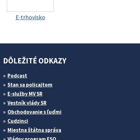
E-trhovisko
DÔLEŽITÉ ODKAZY
Podcast
Stan sa policajtom
E-služby MV SR
Vestník vlády SR
Obchodovanie s ľuďmi
Cudzinci
Miestna štátna správa
Vládny program ESO