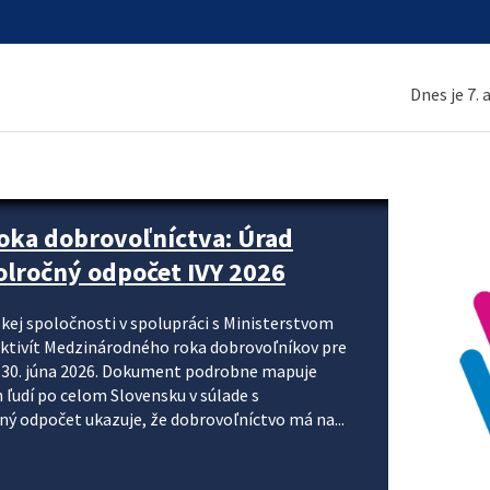
Dnes je 7.
ne organizácie krok za krokom
nizácie systému DPH a digitalizácie fakturačných
smerujú k tomu, aby sa elektronická faktúra stala
 je priniesť jednoduchšie, rýchlejšie a
repisovania údajov, znížiť riziko chýb a podporiť
rácia preto nepredstavuje...