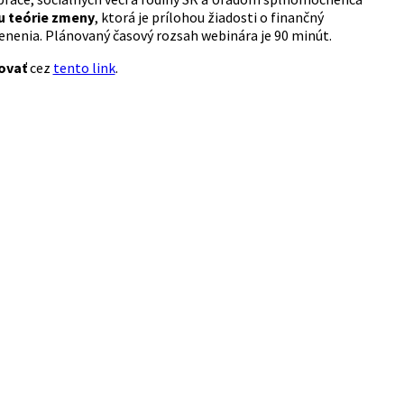
u teórie zmeny
, ktorá je prílohou žiadosti o finančný
lenenia. Plánovaný časový rozsah webinára je 90 minút.
ovať
cez
tento link
.