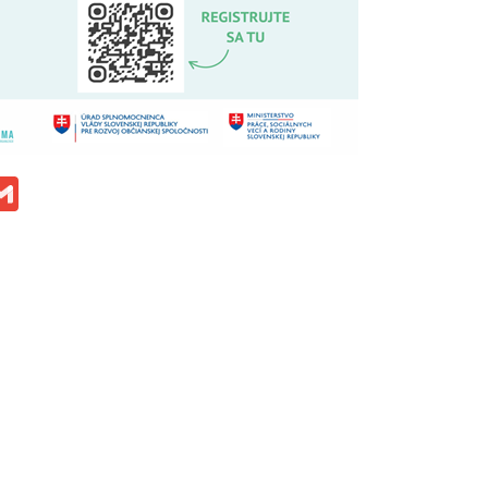
ok
ssenger
Gmail