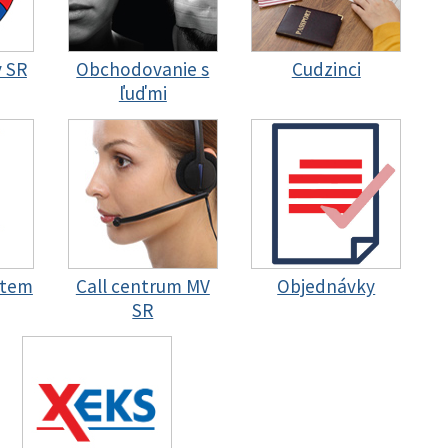
y SR
Obchodovanie s
Cudzinci
ľuďmi
stem
Call centrum MV
Objednávky
SR