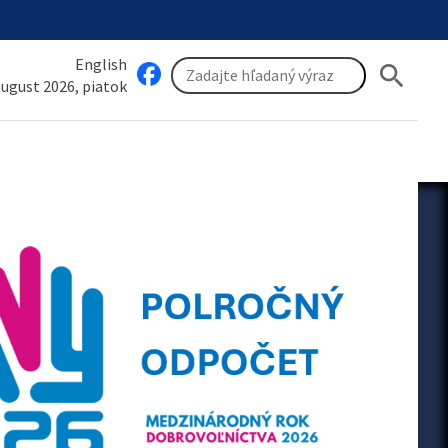
English
search
 august 2026, piatok