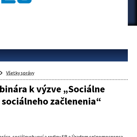
Všetky správy
inára k výzve „Sociálne
 sociálneho začlenenia“
 práce, sociálnych vecí a rodiny SR a Úradom splnomocnenca