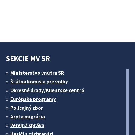
SEKCIE MV SR
Ministerstvo vnútra SR
Štátna komisia pre volby
Okresné úrady/Klientske centrá
Európske programy
Policajný zbor
Azyl a migrácia
Verejná správa
Hasiči a záchranári