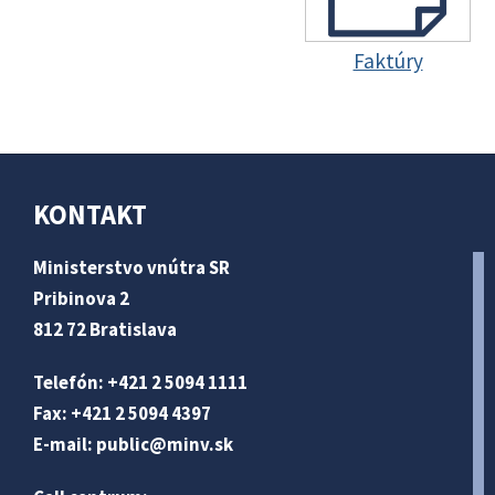
Faktúry
KONTAKT
Ministerstvo vnútra SR
Pribinova 2
812 72 Bratislava
Telefón: +421 2 5094 1111
Fax: +421 2 5094 4397
E-mail:
public@minv
.sk