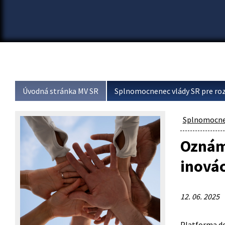
Úvodná stránka MV SR
Splnomocnenec vlády SR pre roz
Splnomocnen
Oznám
inovác
12. 06. 2025
Platforma do