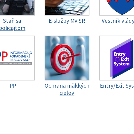
Staň sa
E-služby MV SR
Vestník vlád
policajtom
IPP
Ochrana mäkkých
Entry/Exit Sy
cieľov