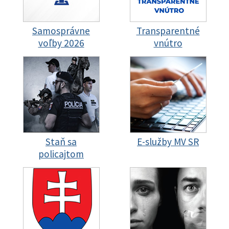
Samosprávne
Transparentné
voľby 2026
vnútro
Staň sa
E-služby MV SR
policajtom