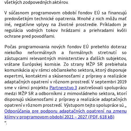
všetkých zodpovedných aktérov.
V súčasnom programovom období fondov EÚ sa financujú
predovšetkým technické opatrenia. Mnohé z nich môžu mať
iné, negatívne vplyvy na životné prostredie. Príkladom je
regulácia vodných tokov hrádzami a priehradami kvôli
ochrane pred povodňami.
Počas programovania nových fondov EÚ prebehlo doteraz
niekoľko neformálnych a formálnych stretnutí so
zástupcami relevantných ministerstiev a ďalších subjektov,
vrátane Európskej komisie. Zo strany MŽP SR prebiehala
komunikácia aj v rámci občianskeho sektora, ktorý disponuje
expertmi, kontaktmi a skúsenosťami z prípravy a realizácie
adaptačných opatrení v rôznom prostredí. V septembri 2019
sme v rámci projektu
Partnerstvo 3
zastrešovali spoluprácu
medzi MŽP SR a odborníkmi z mimovládneho sektora, ktorí
disponujú skúsenosťami z prípravy a realizácie adaptačných
opatrení v rôznom prostredí. Výstupom tejto spolupráce sú „
Odporúčania pre podporu adaptačných opatrení na zmenu
klímy v programovom období 2021 – 2027 (PDF, 618 kB)
“.