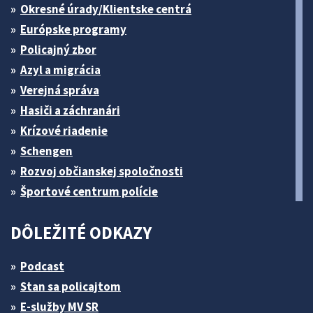
Okresné úrady/Klientske centrá
Európske programy
Policajný zbor
Azyl a migrácia
Verejná správa
Hasiči a záchranári
Krízové riadenie
Schengen
Rozvoj občianskej spoločnosti
Športové centrum polície
DÔLEŽITÉ ODKAZY
Podcast
Stan sa policajtom
E-služby MV SR