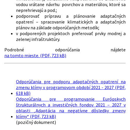
vodou vrátane návrhu povrchov a materiálov, ktoré sa
neprehrievajú a pod.;
podporovať prípravu a plánovanie adaptačných
opatrení – spracovanie klimatických a adaptačných
plánov na základe odporúčaných metodík;
v podporených projektoch preferovať prvky modrej a
zelenej infraštruktúry.
Podrobné odporúčania nájdete
na tomto mieste. (PDF, 723 kB)
Odporúčania pre podporu adaptačných opatrení na
zmenu klímy v programovom období 2021 - 2027 (PDF,
618 kB)
Odporúčania pre programovanie Európskych
štrukturálnych a investičných fondov 2021 – 2027 v
oblasti „Adaptácia na negatívne dôsledky zmeny
klímy“ (PDF, 723 kB)
(pozičný dokument)