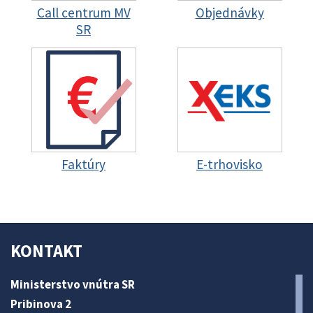
Call centrum MV
Objednávky
SR
Faktúry
E-trhovisko
KONTAKT
Ministerstvo vnútra SR
Pribinova 2