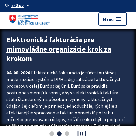
Preskocit na hlavný obsah
arrow_drop_down
SK
e-Gov
menu
Menu
Zastavit automatický posun upútavok
Elektronická fakturácia pre
mimovládne organizácie krok za
krokom
04. 08. 2026
Elektronická fakturácia je súčasťou širšej
modernizácie systému DPH a digitalizácie fakturačných
procesov v celej Európskej únii. Európske pravidlá
postupne smerujú k tomu, aby sa elektronická faktúra
stala štandardným spôsobom výmeny fakturačných
údajov. Jej cieľom je priniesť jednoduchšie, rýchlejšie a
efektívnejšie spracovanie faktúr, obmedziť potrebu
ručného prepisovania údajov, znížiť riziko chýb a podporiť
väčšiu automatizáciu účtovných procesov. Elektronická
pause_presentation
fakturácia preto nepredstavuje...