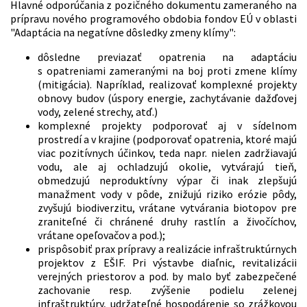
Hlavné odporúčania z pozičného dokumentu zameraného na
prípravu nového programového obdobia fondov EÚ v oblasti
"Adaptácia na negatívne dôsledky zmeny klímy":
dôsledne previazať opatrenia na adaptáciu
s opatreniami zameranými na boj proti zmene klímy
(mitigácia). Napríklad, realizovať komplexné projekty
obnovy budov (úspory energie, zachytávanie dažďovej
vody, zelené strechy, atď.)
komplexné projekty podporovať aj v sídelnom
prostredí a v krajine (podporovať opatrenia, ktoré majú
viac pozitívnych účinkov, teda napr. nielen zadržiavajú
vodu, ale aj ochladzujú okolie, vytvárajú tieň,
obmedzujú neproduktívny výpar či inak zlepšujú
manažment vody v pôde, znižujú riziko erózie pôdy,
zvyšujú biodiverzitu, vrátane vytvárania biotopov pre
zraniteľné či chránené druhy rastlín a živočíchov,
vrátane opeľovačov a pod.);
prispôsobiť prax prípravy a realizácie infraštruktúrnych
projektov z EŠIF. Pri výstavbe diaľnic, revitalizácii
verejných priestorov a pod. by malo byť zabezpečené
zachovanie resp. zvýšenie podielu zelenej
infraštruktúry, udržateľné hospodárenie so zrážkovou