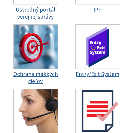
Ústredný portál
IPP
verejnej správy
Ochrana mäkkých
Entry/Exit System
cieľov