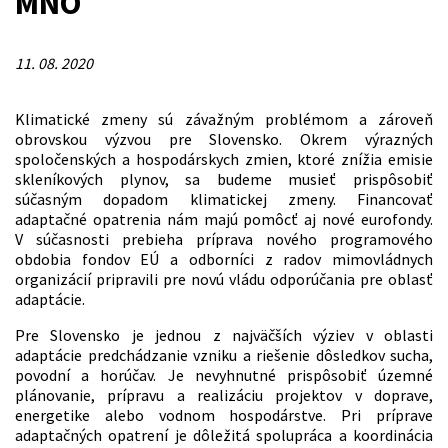
MNO
11. 08. 2020
Klimatické zmeny sú závažným problémom a zároveň
obrovskou výzvou pre Slovensko. Okrem výrazných
spoločenských a hospodárskych zmien, ktoré znížia emisie
skleníkových plynov, sa budeme musieť prispôsobiť
súčasným dopadom klimatickej zmeny. Financovať
adaptačné opatrenia nám majú pomôcť aj nové eurofondy.
V súčasnosti prebieha príprava nového programového
obdobia fondov EÚ a odborníci z radov mimovládnych
organizácií pripravili pre novú vládu odporúčania pre oblasť
adaptácie.
Pre Slovensko je jednou z najväčších výziev v oblasti
adaptácie predchádzanie vzniku a riešenie dôsledkov sucha,
povodní a horúčav. Je nevyhnutné prispôsobiť územné
plánovanie, prípravu a realizáciu projektov v doprave,
energetike alebo vodnom hospodárstve. Pri príprave
adaptačných opatrení je dôležitá spolupráca a koordinácia