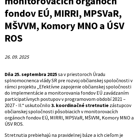
monitorovacích orgánoch
fondov EÚ, MIRRI, MPSVaR,
MŠVVM, Komory MNO a ÚSV
ROS
26. 09. 2025
Dňa 25. septembra 2025
sa v priestoroch Úradu
splnomocnenca vlády SR pre rozvoj občianskej spoločnosti v
rámci projektu „Efektívne zapojenie občianskej spoločnosti
do implementácie a monitorovania fondov EÚ zavádzaním
participatívnych postupov v programovom období 2021 –
2027 - II.“ uskutočnilo
3. koordinačné stretnutie
zástupcov
občianskej spoločnosti pôsobiacich v monitorovacích
orgánoch fondov EÚ, MIRRI, MPSVaR, MŠVVM, Komory MNO a
ÚSV ROS.
Stretnutia prebiehajú na pravidelnej báze a ich cieľom je