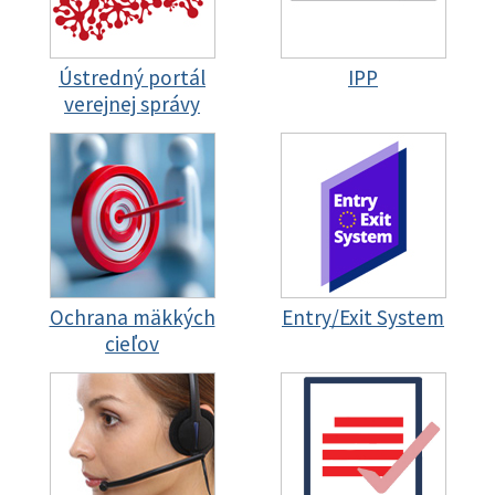
Ústredný portál
IPP
verejnej správy
Ochrana mäkkých
Entry/Exit System
cieľov