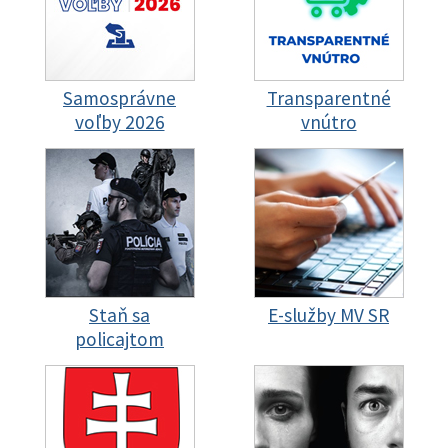
Samosprávne
Transparentné
voľby 2026
vnútro
Staň sa
E-služby MV SR
policajtom