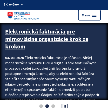
Preskocit na hlavný obsah
arrow_drop_down
SK
e-Gov
menu
Menu
Zastavit automatický posun upútavok
Elektronická fakturácia pre
mimovládne organizácie krok za
krokom
04. 08. 2026
Elektronická fakturácia je súčasťou širšej
modernizácie systému DPH a digitalizácie fakturačných
procesov v celej Európskej únii. Európske pravidlá
postupne smerujú k tomu, aby sa elektronická faktúra
stala štandardným spôsobom výmeny fakturačných
údajov. Jej cieľom je priniesť jednoduchšie, rýchlejšie a
efektívnejšie spracovanie faktúr, obmedziť potrebu
ručného prepisovania údajov, znížiť riziko chýb a podporiť
väčšiu automatizáciu účtovných procesov. Elektronická
pause_presentation
fakturácia preto nepredstavuje...