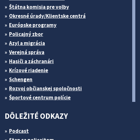
Štátna komisia pre volby
Okresné úrady/Klientske centrá
Európske programy
Policajný zbor
Azyl a migrácia
Verejná správa
Hasiči a záchranári
Krízové riadenie
Schengen
Rozvoj občianskej spoločnosti
Športové centrum polície
DÔLEŽITÉ ODKAZY
Podcast