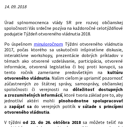
14. 09. 2018
Úrad splnomocnenca vlády SR pre rozvoj občianskej
spoločnosti Vás srdečne pozýva na každoročné celotýždňové
podujatie Týždeň otvoreného vládnutia 2018.
Po úspešnom
minuloročnom
Týždni otvoreného vládnutia
2017, počas ktorého sa uskutočnili inšpiratívne diskusie,
interaktívne workshopy, prezentácie dobrých príkladov v
témach ako otvorené vzdelávanie, participácia, otvorené
informácie, otvorená legislatíva či boj proti korupcii, sa
tento ročník zameriame predovšetkým na
kultúru
otvoreného vládnutia
. Našim cieľom je upriamiť pozornosť
zúčastnených zo štátnej správy, samosprávy, občianskej
spoločnosti či verejnosti na
dôležitosť dostupných
a zrozumiteľných informácií
, ktoré tvoria základ pre to, aby
jednotliví aktéri mohli
plnohodnotne spolupracovať
a
zapájať sa
do verejných politík
v súlade s princípmi
otvoreného vládnutia
.
V týždni
od 22. do 26. októbra 2018
sa môžete tešiť na