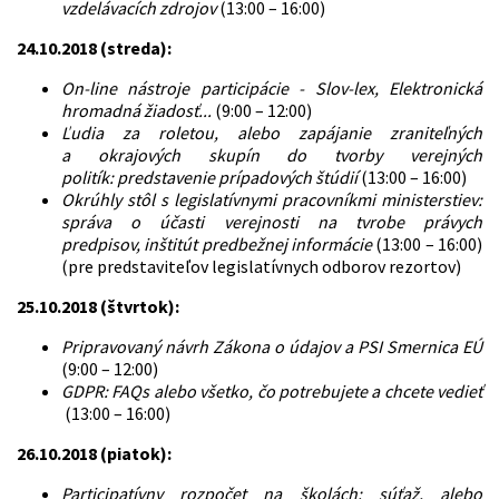
vzdelávacích zdrojov
(13:00 – 16:00)
24.10.2018 (streda):
On-line nástroje participácie - Slov-lex, Elektronická
hromadná žiadosť...
(9:00 – 12:00)
Ľudia za roletou, alebo zapájanie zraniteľných
a okrajových skupín do tvorby verejných
politík: predstavenie prípadových štúdií
(13:00 – 16:00)
Okrúhly stôl s legislatívnymi pracovníkmi ministerstiev:
správa o účasti verejnosti na tvrobe právych
predpisov, inštitút predbežnej informácie
(13:00 – 16:00)
(pre predstaviteľov legislatívnych odborov rezortov)
25.10.2018 (štvrtok):
Pripravovaný návrh Zákona o údajov a PSI Smernica EÚ
(9:00 – 12:00)
GDPR: FAQs alebo všetko, čo potrebujete a chcete vedieť
(13:00 – 16:00)
26.10.2018 (piatok):
Participatívny rozpočet na školách: súťaž, alebo