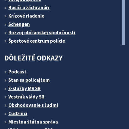
Hasiči a záchranári
Krízové riadenie
Schengen
Rozvoj občianskej spoločnosti
Športové centrum polície
DÔLEŽITÉ ODKAZY
Podcast
Stan sa policajtom
E-služby MV SR
Vestník vlády SR
Obchodovanie s ľuďmi
Cudzinci
Miestna štátna správa