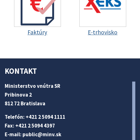
Faktúry
E-trhovisko
KONTAKT
Ministerstvo vnútra SR
Pribinova 2
812 72 Bratislava
Telefón: +421 2 5094 1111
Fax: +421 2 5094 4397
E-mail:
public@minv
.sk