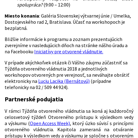
spolupráca?
(9:00 – 12:00)
Miesto konania
: Galéria Slovenskej výtvarnej únie / Umelka,
Dostojevského rad 2, Bratislava. Účasť na workshopoch je
bezplatná.
Bližšie informácie k programu a zoznam prezentujúcich
zverejníme v nasledujúcich dňoch na stránke nášho úradu a
na Facebooku
Iniciatívy pre otvorené vládnutie.
V prípade akýchkoľvek otázok či Vášho záujmu zúčastniť sa
Týždňa otvoreného vládnutia 2018 a jednotlivých
workshopov otvorených pre verejnosť, sa neváhajte obrátiť
elektronicky na
Luciu Lacika (Bernátovú)
(prípadne
telefonicky na 02 / 509 44 924).
Partnerské podujatia
V rámci Týždňa otvoreného vládnutia sa koná aj každoročný
celosvetový týždeň Otvoreného prístupu k výsledkom vedy
a výskumu (
Open Access Week)
, ktorý úzko súvisí s princípmi
otvoreného vládnutia. Kapitola zameraná na otváranie
prístupu k výsledkom vedy a výskumu je spločne s otvoreným