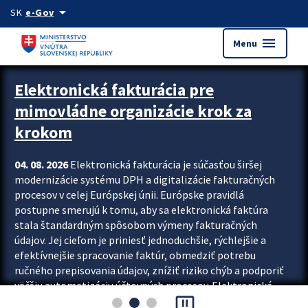
Preskocit na hlavný obsah
arrow_drop_down
SK
e-Gov
menu
Menu
Zastavit automatický posun upútavok
Elektronická fakturácia pre
mimovládne organizácie krok za
krokom
04. 08. 2026
Elektronická fakturácia je súčasťou širšej
modernizácie systému DPH a digitalizácie fakturačných
procesov v celej Európskej únii. Európske pravidlá
postupne smerujú k tomu, aby sa elektronická faktúra
stala štandardným spôsobom výmeny fakturačných
údajov. Jej cieľom je priniesť jednoduchšie, rýchlejšie a
efektívnejšie spracovanie faktúr, obmedziť potrebu
ručného prepisovania údajov, znížiť riziko chýb a podporiť
väčšiu automatizáciu účtovných procesov. Elektronická
pause_presentation
fakturácia preto nepredstavuje...