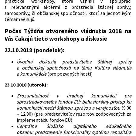
praktické workshopy, ktoré vznikli v spolupráci
s relevantnými aktérmi z prostredia štátnej správy,
samosprávy, či občianskej spoločnosti, ktorí sa jednotlivým
témam venujú.
Počas Týždňa otvoreného vládnutia 2018 na
Vás čakajú tieto workshopy a diskusie
22.10.2018 (pondelok):
Úvodná diskusia predstaviteľov štátnej správy
a občianskej spoločnosti na tému Kultúra vládnutia
a komunikácie
(pre pozvaných hostí)
23.10.2018 (utorok):
Zrozumiteľnosť v úradnej komunikácií pre
sprostredkovateľov fondov EÚ: behaviorálny prístup ku
komunikácii medzi štátnou správou a verejnosťou
(9:00
– 12:00) (pre predstaviteľov rezortov zodpovedných za
implementáciu fondov EÚ)
Centrálne úložisko digitálneho edukačného
obsahu: predstavenie funkcionality systému repozitára