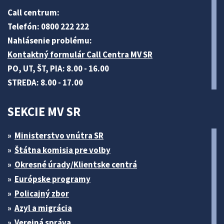
Call centrum:
Telefón: 0800 222 222
Nahlásenie problému:
Kontaktný formulár Call Centra MV SR
PO, UT, ŠT, PIA: 8.00 - 16.00
STREDA: 8.00 - 17.00
SEKCIE MV SR
Ministerstvo vnútra SR
Štátna komisia pre volby
Okresné úrady/Klientske centrá
Európske programy
Policajný zbor
Azyl a migrácia
Verejná správa