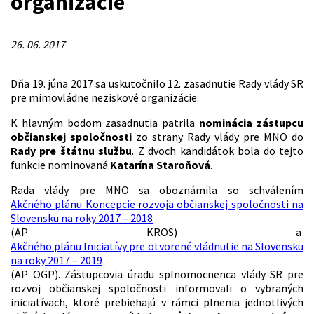
organizácie
26. 06. 2017
Dňa 19. júna 2017 sa uskutočnilo 12. zasadnutie Rady vlády SR
pre mimovládne neziskové organizácie.
K hlavným bodom zasadnutia patrila
nominácia zástupcu
občianskej spoločnosti
zo strany Rady vlády pre MNO do
Rady pre štátnu službu
. Z dvoch kandidátok bola do tejto
funkcie nominovaná
Katarína Staroňová
.
Rada vlády pre MNO sa oboznámila so schválením
Akčného plánu Koncepcie rozvoja občianskej spoločnosti na
Slovensku na roky 2017 – 2018
(AP KROS) a
Akčného plánu Iniciatívy pre otvorené vládnutie na Slovensku
na roky 2017 – 2019
(AP OGP). Zástupcovia úradu splnomocnenca vlády SR pre
rozvoj občianskej spoločnosti informovali o vybraných
iniciatívach, ktoré prebiehajú v rámci plnenia jednotlivých