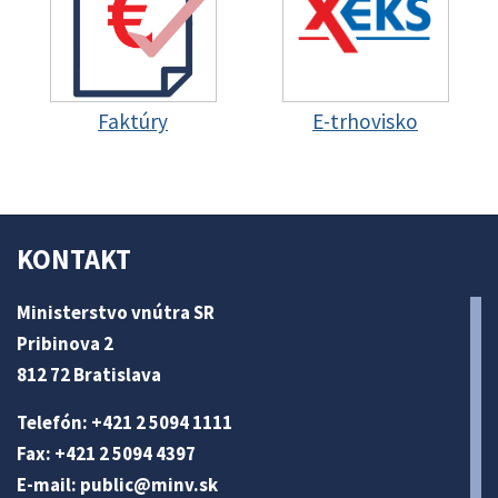
Faktúry
E-trhovisko
KONTAKT
Ministerstvo vnútra SR
Pribinova 2
812 72 Bratislava
Telefón: +421 2 5094 1111
Fax: +421 2 5094 4397
E-mail:
public@minv
.sk