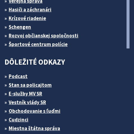
Verejná správa
Hasiči a záchranári
Krízové riadenie
Schengen
Rozvoj občianskej spoločnosti
Športové centrum polície
DÔLEŽITÉ ODKAZY
Podcast
Stan sa policajtom
E-služby MV SR
Vestník vlády SR
Obchodovanie s ľuďmi
Cudzinci
Miestna štátna správa