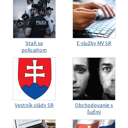
Staň sa
E-služby MV SR
policajtom
Vestník vlády SR
Obchodovanie s
ľuďmi