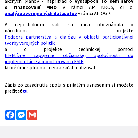
akčných plánov - napríklad o
výstupoch zo seminárov
o financovaní MNO
v rámci AP KROS, či o
analýze zverejnených datasetov
v rámci AP OGP.
V neposlednom rade sa rada oboznámila o
národnom projekte
Podpora partnerstva a dialógu v oblasti participatívnej
tvorby verejných politík
a o projekte technickej pomoci
Efektívne zapojenie občianskej spoločnosti do
implementácie a monitorovania EŠIF,
ktoré úrad splnomocnenca začal realizovať.
Zápis zo zasadnutia spolu s prijatým uznesením si môžete
prečítať
tu.
Facebook
Messenger
Gmail