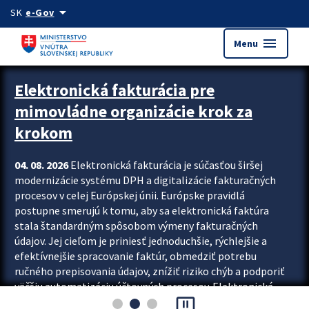
Preskocit na hlavný obsah
arrow_drop_down
SK
e-Gov
menu
Menu
Zastavit automatický posun upútavok
Elektronická fakturácia pre
mimovládne organizácie krok za
krokom
04. 08. 2026
Elektronická fakturácia je súčasťou širšej
modernizácie systému DPH a digitalizácie fakturačných
procesov v celej Európskej únii. Európske pravidlá
postupne smerujú k tomu, aby sa elektronická faktúra
stala štandardným spôsobom výmeny fakturačných
údajov. Jej cieľom je priniesť jednoduchšie, rýchlejšie a
efektívnejšie spracovanie faktúr, obmedziť potrebu
ručného prepisovania údajov, znížiť riziko chýb a podporiť
väčšiu automatizáciu účtovných procesov. Elektronická
pause_presentation
fakturácia preto nepredstavuje...