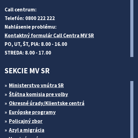
Call centrum:
Telefón: 0800 222 222
Nahlásenie problému:
Kontaktný formulár Call Centra MV SR
PO, UT, ŠT, PIA: 8.00 - 16.00
STREDA: 8.00 - 17.00
SEKCIE MV SR
Ministerstvo vnútra SR
Štátna komisia pre volby
Okresné úrady/Klientske centrá
Európske programy
Policajný zbor
Azyl a migrácia