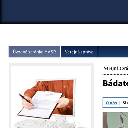
Úvodná stránka MV SR
Verejná správa
Verejná spr
Bádat
O nás
Sl