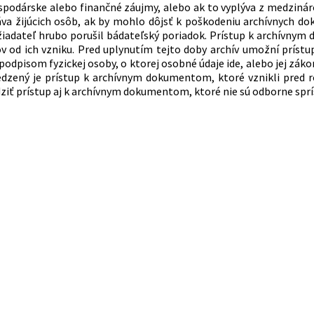
ospodárske alebo finančné záujmy, alebo ak to vyplýva z medzin
va žijúcich osôb, ak by mohlo dôjsť k poškodeniu archívnych do
 žiadateľ hrubo porušil bádateľský poriadok. Prístup k archívn
v od ich vzniku. Pred uplynutím tejto doby archív umožní prís
odpisom fyzickej osoby, o ktorej osobné údaje ide, alebo jej záko
dzený je prístup k archívnym dokumentom, ktoré vznikli pred r
ť prístup aj k archívnym dokumentom, ktoré nie sú odborne spr