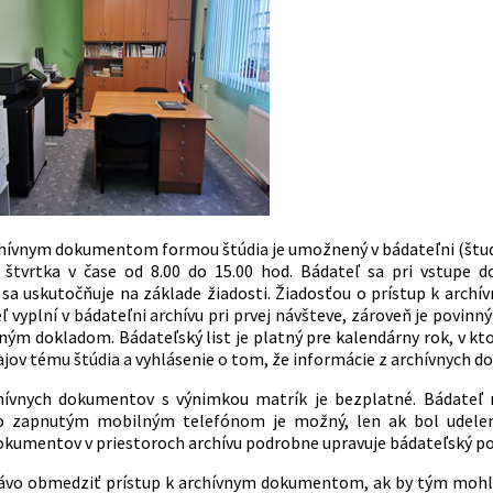
chívnym dokumentom formou štúdia je umožnený v bádateľni (študov
štvrtka v čase od 8.00 do 15.00 hod. Bádateľ sa pri vstupe d
a uskutočňuje na základe žiadosti. Žiadosťou o prístup k archí
eľ vyplní v bádateľni archívu pri prvej návšteve, zároveň je po
ným dokladom. Bádateľský list je platný pre kalendárny rok, v kt
jov tému štúdia a vyhlásenie o tom, že informácie z archívnych d
hívnych dokumentov s výnimkou matrík je bezplatné. Bádateľ m
o zapnutým mobilným telefónom je možný, len ak bol udelený 
okumentov v priestoroch archívu podrobne upravuje bádateľský po
ávo obmedziť prístup k archívnym dokumentom, ak by tým mohla