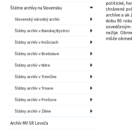
politické, h
Štátne archívy na Slovensku
chránené prá
archíve a ak
Slovenský národný archív
dobu 90 roko
osvedčeným p
Štátny archív v Banskej Bystrici
nežije. Obme
môže obmedzi
Štátny archív v Košiciach
Štátny archív v Bratislave
Štátny archív v Nitre
Štátny archív v Trenčíne
Štátny archív v Trnave
Štátny archív v Prešove
Štátny archív v Žiline
Archív MV SR Levoča