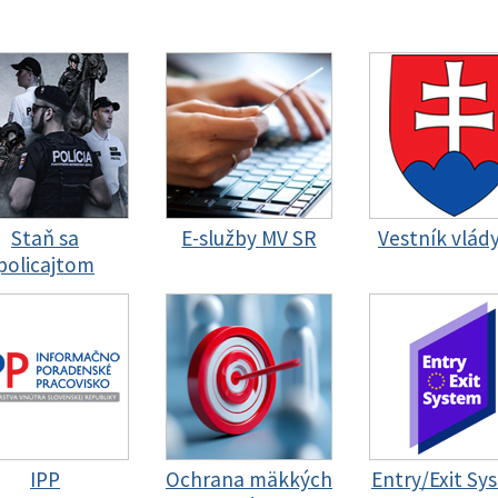
Staň sa
E-služby MV SR
Vestník vlád
policajtom
IPP
Ochrana mäkkých
Entry/Exit Sy