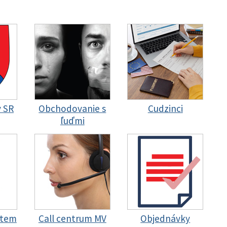
y SR
Obchodovanie s
Cudzinci
ľuďmi
stem
Call centrum MV
Objednávky