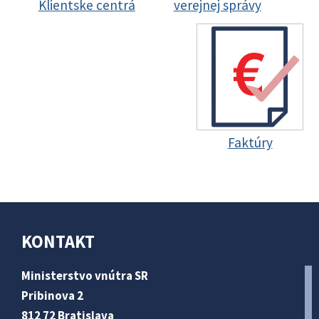
Klientske centrá
verejnej správy
Faktúry
KONTAKT
Ministerstvo vnútra SR
Pribinova 2
812 72 Bratislava