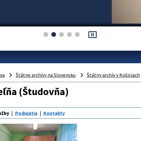
pause_presentation
áva
Štátne archívy na Slovensku
Štátny archív v Košiciach
eľňa (Študovňa)
užby
Podujatia
Kontakty