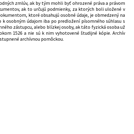
árodných zmlúv, ak by tým mohli byť ohrozené práva a právom
kumentov, ak to určujú podmienky, za ktorých boli uložené v
ym dokumentom, ktoré obsahujú osobné údaje, je obmedzený na
tup k osobným údajom iba po predložení písomného súhlasu s
nného zástupcu, alebo blízkej osoby, ak táto fyzická osoba už
okom 1526 a nie sú k nim vyhotovené študijné kópie. Archív
ístupnené archívnou pomôckou.