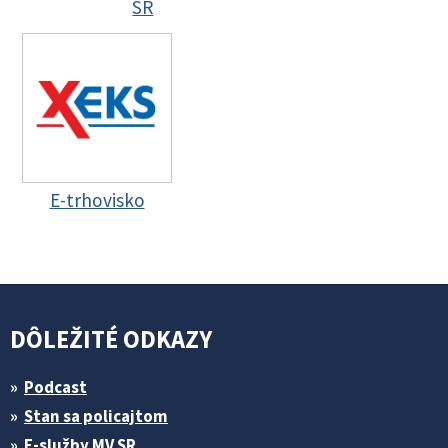
SR
E-trhovisko
DÔLEŽITÉ ODKAZY
Podcast
Stan sa policajtom
E-služby MV SR