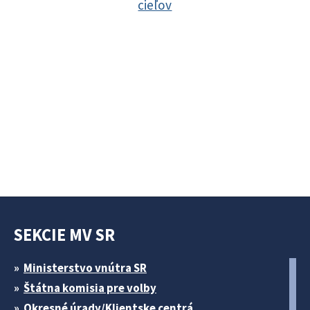
cieľov
SEKCIE MV SR
Ministerstvo vnútra SR
Štátna komisia pre volby
Okresné úrady/Klientske centrá