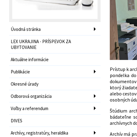
Úvodná stránka
LEX UKRAJINA - PRÍSPEVOK ZA
UBYTOVANIE
Aktuálne informácie
Prístup k ar
Publikácie
pondelka do 
dokumentov s
Okresné úrady
ktorý žiadat
alebo cestov
Odborová organizácia
osobných úda
Voľby a referendum
Štúdium arc
bádateľne s
DIVES
archívnych d
Archívy, registratúry, heraldika
Archív má pr