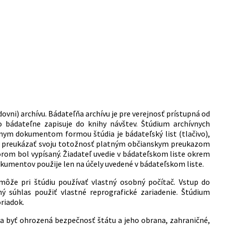
ni) archívu. Bádateľňa archívu je pre verejnosť prístupná od
o bádateľne zapisuje do knihy návštev. Štúdium archívnych
vnym dokumentom formou štúdia je bádateľský list (tlačivo),
vinný preukázať svoju totožnosť platným občianskym preukazom
orom bol vypísaný. Žiadateľ uvedie v bádateľskom liste okrem
okumentov použije len na účely uvedené v bádateľskom liste.
ôže pri štúdiu používať vlastný osobný počítač. Vstup do
súhlas použiť vlastné reprografické zariadenie. Štúdium
riadok.
 byť ohrozená bezpečnosť štátu a jeho obrana, zahraničné,