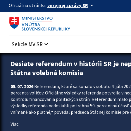
Preskocit na hlavný obsah
arrow_drop_down
verejnej správy SR
Oficiálna stránka
Sekcie MV SR
keyboard_arrow_down
Zastavit automatický posun upútavok
Desiate referendum v histórii SR je ne
štátna volebná komisia
05. 07. 2026
Referendum, ktoré sa konalo v sobotu 4. júla 202
percenta voličov. Oficiálne výsledky referenda potvrdila v ned
kontrolu financovania politických strán. Referendum malo 
výsledky referenda nedosiahli potrebnú 50-percentnú účasť 
vnímané ako platné,“ povedal predseda Štátnej komisie pre vo
Viac