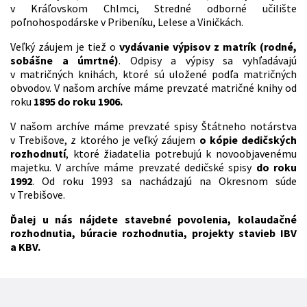
v Kráľovskom Chlmci, Stredné odborné učilište
poľnohospodárske v Pribeníku, Lelese a Viničkách.
Veľký záujem je tiež o
vydávanie výpisov z matrík (rodné,
sobášne a úmrtné)
. Odpisy a výpisy sa vyhľadávajú
v matričných knihách, ktoré sú uložené podľa matričných
obvodov. V našom archíve máme prevzaté matričné knihy od
roku
1895 do roku 1906.
V našom archíve máme prevzaté spisy Štátneho notárstva
v Trebišove, z ktorého je veľký záujem
o kópie dedičských
rozhodnutí
, ktoré žiadatelia potrebujú k novoobjavenému
majetku. V archíve máme prevzaté dedičské spisy
do roku
1992
. Od roku 1993 sa nachádzajú na Okresnom súde
v Trebišove.
Ďalej u nás nájdete stavebné povolenia, kolaudačné
rozhodnutia, búracie rozhodnutia, projekty stavieb IBV
a KBV.