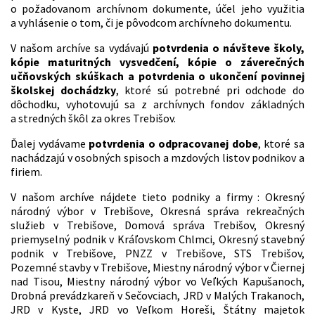
o požadovanom archívnom dokumente, účel jeho využitia
a vyhlásenie o tom, či je pôvodcom archívneho dokumentu.
V našom archíve sa vydávajú
potvrdenia o návšteve školy,
kópie maturitných vysvedčení, kópie o záverečných
učňovských skúškach a potvrdenia o ukončení povinnej
školskej dochádzky
, ktoré sú potrebné pri odchode do
dôchodku, vyhotovujú sa z archívnych fondov základných
a stredných škôl za okres Trebišov.
Ďalej vydávame
potvrdenia o odpracovanej dobe
, ktoré sa
nachádzajú v osobných spisoch a mzdových listov podnikov a
firiem.
V našom archíve nájdete tieto podniky a firmy : Okresný
národný výbor v Trebišove, Okresná správa rekreačných
služieb v Trebišove, Domová správa Trebišov, Okresný
priemyselný podnik v Kráľovskom Chlmci, Okresný stavebný
podnik v Trebišove, PNZZ v Trebišove, STS Trebišov,
Pozemné stavby v Trebišove, Miestny národný výbor v Čiernej
nad Tisou, Miestny národný výbor vo Veľkých Kapušanoch,
Drobná prevádzkareň v Sečovciach, JRD v Malých Trakanoch,
JRD v Kyste, JRD vo Veľkom Horeši, Štátny majetok