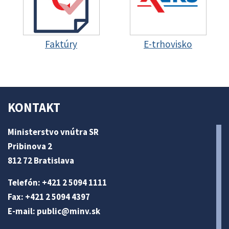
Faktúry
E-trhovisko
KONTAKT
Ministerstvo vnútra SR
Pribinova 2
812 72 Bratislava
Telefón: +421 2 5094 1111
Fax: +421 2 5094 4397
E-mail:
public@minv
.sk