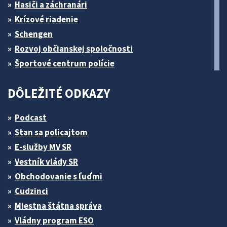
Hasiči a záchranári
Krízové riadenie
Schengen
Rozvoj občianskej spoločnosti
Športové centrum polície
DÔLEŽITÉ ODKAZY
Podcast
Stan sa policajtom
E-služby MV SR
Vestník vlády SR
Obchodovanie s ľuďmi
Cudzinci
Miestna štátna správa
Vládny program ESO