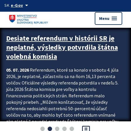
Preskocit na hlavný obsah
arrow_drop_down
SK
e-Gov
menu
Menu
Zastavit automatický posun upútavok
Desiate referendum v histórii SR je
neplatné, výsledky potvrdila štátna
volebná komisia
05. 07. 2026
Referendum, ktoré sa konalo v sobotu 4. júla
2026, je neplatné, zúčastnilo sa na ňom 16,13 percenta
voličov. Oficiálne výsledky referenda potvrdila v nedeľu 5.
júla 2026 Štátna komisia pre voľby a kontrolu
financovania politických strán. Referendum malo
pokojný priebeh. „Môžem konštatovať, že výsledky
referenda nedosiahli potrebnú 50-percentnú účasť
voličov na to, aby mohlo byť toto referendum vnímané
ako platné,“ povedal predseda Štátnej komisie pre voľby
pause_presentation
a kontrolu financovania politických...