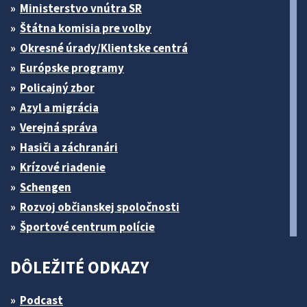
Ministerstvo vnútra SR
Štátna komisia pre volby
Okresné úrady/Klientske centrá
Európske programy
Policajný zbor
Azyl a migrácia
Verejná správa
Hasiči a záchranári
Krízové riadenie
Schengen
Rozvoj občianskej spoločnosti
Športové centrum polície
DÔLEŽITÉ ODKAZY
Podcast