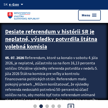
Preskocit na hlavný obsah
arrow_drop_down
SK
e-Gov
menu
Menu
Zastavit automatický posun upútavok
Desiate referendum v histórii SR je
neplatné, výsledky potvrdila štátna
volebná komisia
05. 07. 2026
Referendum, ktoré sa konalo v sobotu 4. júla
2026, je neplatné, zúčastnilo sa na ňom 16,13 percenta
voličov. Oficiálne výsledky referenda potvrdila v nedeľu 5.
júla 2026 Štátna komisia pre voľby a kontrolu
financovania politických strán. Referendum malo
pokojný priebeh. „Môžem konštatovať, že výsledky
referenda nedosiahli potrebnú 50-percentnú účasť
voličov na to, aby mohlo byť toto referendum vnímané
ako platné,“ povedal predseda Štátnej komisie pre voľby
pause_presentation
a kontrolu financovania politických...