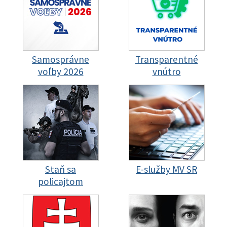
Samosprávne
Transparentné
voľby 2026
vnútro
Staň sa
E-služby MV SR
policajtom