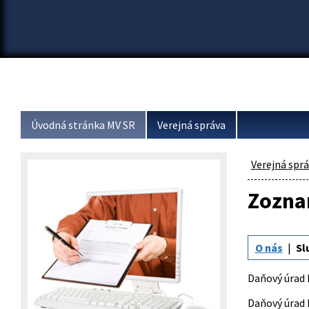
Úvodná stránka MV SR
Verejná správa
Verejná spr
Zoznam
O nás
Sl
Daňový úrad 
Daňový úrad 