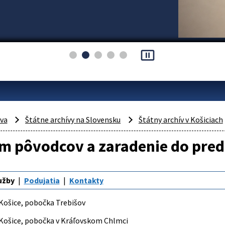
pause_presentation
áva
Štátne archívy na Slovensku
Štátny archív v Košiciach
 pôvodcov a zaradenie do preda
užby
Podujatia
Kontakty
Košice, pobočka Trebišov
Košice, pobočka v Kráľovskom Chlmci