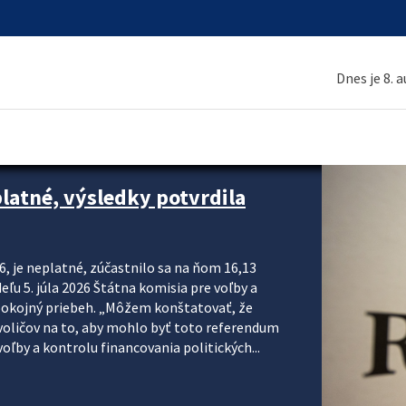
Dnes je 8. 
platné, výsledky potvrdila
6, je neplatné, zúčastnilo sa na ňom 16,13
eľu 5. júla 2026 Štátna komisia pre voľby a
pokojný priebeh. „Môžem konštatovať, že
voličov na to, aby mohlo byť toto referendum
ľby a kontrolu financovania politických...