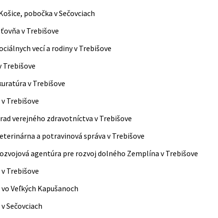
Košice, pobočka v Sečovciach
sťovňa v Trebišove
ociálnych vecí a rodiny v Trebišove
v Trebišove
uratúra v Trebišove
 v Trebišove
rad verejného zdravotníctva v Trebišove
eterinárna a potravinová správa v Trebišove
ozvojová agentúra pre rozvoj dolného Zemplína v Trebišove
 v Trebišove
 vo Veľkých Kapušanoch
 v Sečovciach