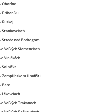
v Oboríne
v Pribeníku
v Ruskej
v Stankovciach
 v Strede nad Bodrogom
vo Veľkých Slemenciach
vo Viničkách
v Solničke
v Zemplínskom Hradišti
v Bare
v Ižkovciach
vo Veľkých Trakanoch
vo Veľkých Raškovciach