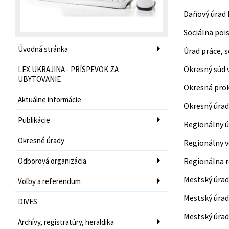
Daňový úrad 
Sociálna poi
Úvodná stránka
Úrad práce, s
Okresný súd 
LEX UKRAJINA - PRÍSPEVOK ZA
UBYTOVANIE
Okresná prok
Aktuálne informácie
Okresný úrad
Publikácie
Regionálny ú
Okresné úrady
Regionálny v
Odborová organizácia
Regionálna r
Mestský úrad
Voľby a referendum
Mestský úrad
DIVES
Mestský úrad
Archívy, registratúry, heraldika