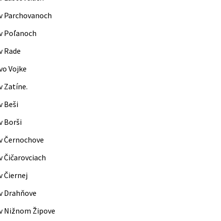
 v Parchovanoch
v Poľanoch
v Rade
vo Vojke
v Zatíne.
v Beši
v Borši
v Černochove
v Čičarovciach
v Čiernej
v Drahňove
v Nižnom Žipove