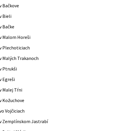
v Bačkove
 Bieli
v Bačke
v Malom Horeši
v Plechoticiach
v Malých Trakanoch
v Ptrukši
v Egreši
 Malej Tŕni
 v Kožuchove
vo Vojčiciach
v Zemplínskom Jastrabí