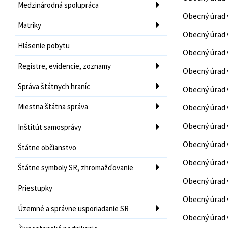
Medzinárodná spolupráca
Obecný úrad
Matriky
Obecný úrad 
Hlásenie pobytu
Obecný úrad 
Registre, evidencie, zoznamy
Obecný úrad 
Správa štátnych hraníc
Obecný úrad 
Miestna štátna správa
Obecný úrad 
Obecný úrad 
Inštitút samosprávy
Obecný úrad 
Štátne občianstvo
Obecný úrad 
Štátne symboly SR, zhromažďovanie
Obecný úrad 
Priestupky
Obecný úrad 
Územné a správne usporiadanie SR
Obecný úrad 