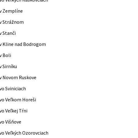
v Zemplíne
 v Strážnom
v Stanči
v Kline nad Bodrogom
v Boli
 Sirníku
 v Novom Ruskove
vo Sviniciach
vo Veľkom Horeši
o Veľkej Tŕni
vo Višňove
vo Veľkých Ozorovciach