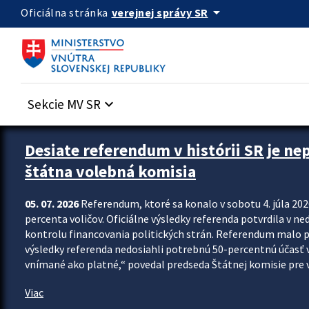
Preskocit na hlavný obsah
arrow_drop_down
verejnej správy SR
Oficiálna stránka
Sekcie MV SR
keyboard_arrow_down
Zastavit automatický posun upútavok
Desiate referendum v histórii SR je ne
štátna volebná komisia
05. 07. 2026
Referendum, ktoré sa konalo v sobotu 4. júla 202
percenta voličov. Oficiálne výsledky referenda potvrdila v ned
kontrolu financovania politických strán. Referendum malo 
výsledky referenda nedosiahli potrebnú 50-percentnú účasť 
vnímané ako platné,“ povedal predseda Štátnej komisie pre vo
Viac