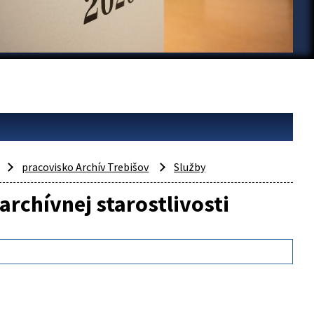
pracovisko Archív Trebišov
Služby
rchívnej starostlivosti