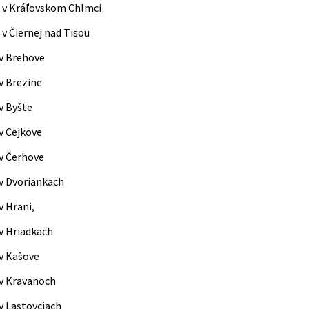
 v Kráľovskom Chlmci
v Čiernej nad Tisou
v Brehove
v Brezine
v Byšte
v Cejkove
v Čerhove
v Dvoriankach
v Hrani,
v Hriadkach
v Kašove
v Kravanoch
v Lastovciach