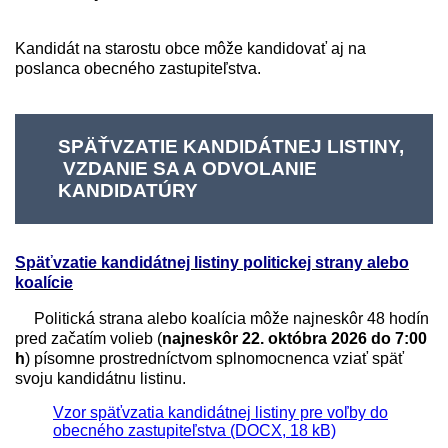
Kandidát na starostu obce môže kandidovať aj na
poslanca obecného zastupiteľstva.
SPÄŤVZATIE KANDIDÁTNEJ LISTINY,
VZDANIE SA A ODVOLANIE
KANDIDATÚRY
Späťvzatie kandidátnej listiny politickej strany alebo
koalície
Politická strana alebo koalícia môže najneskôr 48 hodín
pred začatím volieb (
najneskôr 22. októbra 2026 do 7:00
h
) písomne prostredníctvom splnomocnenca vziať späť
svoju kandidátnu listinu.
Vzor späťvzatia kandidátnej listiny pre voľby do
obecného zastupiteľstva (DOCX, 18 kB)