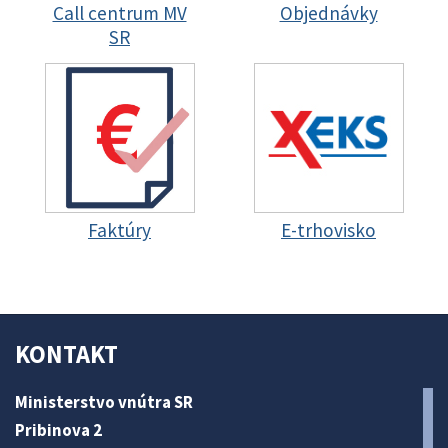
Call centrum MV
Objednávky
SR
Faktúry
E-trhovisko
KONTAKT
Ministerstvo vnútra SR
Pribinova 2