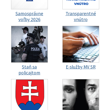
Samosprávne
Transparentné
voľby 2026
vnútro
Staň sa
E-služby MV SR
policajtom