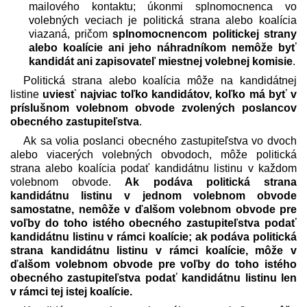
mailového kontaktu; úkonmi splnomocnenca vo
volebných veciach je politická strana alebo koalícia
viazaná, pričom
splnomocnencom politickej strany
alebo koalície ani jeho náhradníkom nemôže byť
kandidát ani zapisovateľ miestnej volebnej komisie
.
Politická strana alebo koalícia môže na kandidátnej
listine
uviesť najviac toľko kandidátov, koľko má byť v
príslušnom volebnom obvode zvolených poslancov
obecného zastupiteľstva
.
Ak sa volia poslanci obecného zastupiteľstva vo dvoch
alebo viacerých volebných obvodoch, môže politická
strana alebo koalícia podať kandidátnu listinu v každom
volebnom obvode.
Ak podáva politická strana
kandidátnu listinu v jednom volebnom obvode
samostatne, nemôže v ďalšom volebnom obvode pre
voľby do toho istého obecného zastupiteľstva podať
kandidátnu listinu v rámci koalície; ak podáva politická
strana kandidátnu listinu v rámci koalície, môže v
ďalšom volebnom obvode pre voľby do toho istého
obecného zastupiteľstva podať kandidátnu listinu len
v rámci tej istej koalície.