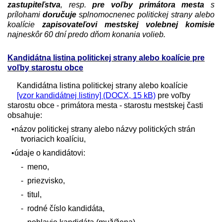
zastupiteľstva
, resp.
pre voľby primátora mesta
s
prílohami
doručuje
splnomocnenec politickej strany alebo
koalície
zapisovateľovi mestskej volebnej komisie
najneskôr 60 dní predo dňom konania volieb.
Kandidátna listina politickej strany alebo koalície pre
voľby starostu obce
Kandidátna listina politickej strany alebo koalície
[vzor kandidátnej listiny] (DOCX, 15 kB)
pre voľby
starostu obce - primátora mesta - starostu mestskej časti
obsahuje:
•názov politickej strany alebo názvy politických strán
tvoriacich koalíciu,
•údaje o kandidátovi:
-
meno,
-
priezvisko,
-
titul,
-
rodné číslo kandidáta,