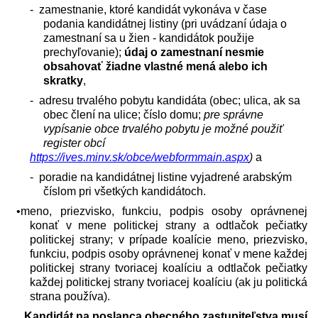
-
zamestnanie, ktoré kandidát vykonáva v čase
podania kandidátnej listiny (pri uvádzaní údaja o
zamestnaní sa u žien - kandidátok použije
prechyľovanie)
;
údaj o zamestnaní nesmie
obsahovať žiadne vlastné mená alebo ich
skratky
,
-
adresu trvalého pobytu kandidáta (obec; ulica, ak sa
obec člení na ulice; číslo domu;
pre správne
vypísanie obce trvalého pobytu je možné použiť
register obcí
https://ives.minv.sk/obce/webformmain.aspx
)
a
-
poradie na kandidátnej listine vyjadrené arabským
číslom pri všetkých kandidátoch.
•meno, priezvisko, funkciu, podpis osoby oprávnenej
konať v mene politickej strany a odtlačok pečiatky
politickej strany; v prípade koalície meno, priezvisko,
funkciu, podpis osoby oprávnenej konať v mene každej
politickej strany tvoriacej koalíciu a odtlačok pečiatky
každej politickej strany tvoriacej koalíciu (ak ju politická
strana používa).
Kandidát na poslanca obecného zastupiteľstva musí