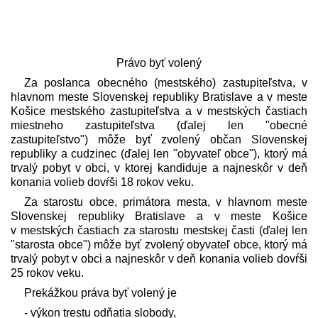
Právo byť volený
Za poslanca obecného (mestského) zastupiteľstva, v
hlavnom meste Slovenskej republiky Bratislave a v meste
Košice mestského zastupiteľstva a v mestských častiach
miestneho zastupiteľstva (ďalej len "obecné
zastupiteľstvo") môže byť zvolený občan Slovenskej
republiky a cudzinec (ďalej len "obyvateľ obce"), ktorý má
trvalý pobyt v obci, v ktorej kandiduje a najneskôr v deň
konania volieb dovŕši 18 rokov veku.
Za starostu obce, primátora mesta, v hlavnom meste
Slovenskej republiky Bratislave a v meste Košice
v mestských častiach za starostu mestskej časti (ďalej len
"starosta obce") môže byť zvolený obyvateľ obce, ktorý má
trvalý pobyt v obci a najneskôr v deň konania volieb dovŕši
25 rokov veku.
Prekážkou práva byť volený je
- výkon trestu odňatia slobody,