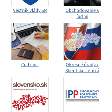
Vestník vlády SR
Obchodovanie s
ľuďmi
Cudzinci
Okresné úrady /
Klientske centrá