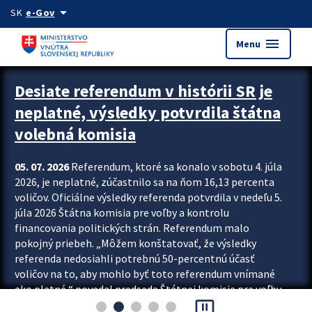
Preskocit na hlavný obsah
arrow_drop_down
SK
e-Gov
menu
Menu
Zastavit automatický posun upútavok
Desiate referendum v histórii SR je
neplatné, výsledky potvrdila štátna
volebná komisia
05. 07. 2026
Referendum, ktoré sa konalo v sobotu 4. júla
2026, je neplatné, zúčastnilo sa na ňom 16,13 percenta
voličov. Oficiálne výsledky referenda potvrdila v nedeľu 5.
júla 2026 Štátna komisia pre voľby a kontrolu
financovania politických strán. Referendum malo
pokojný priebeh. „Môžem konštatovať, že výsledky
referenda nedosiahli potrebnú 50-percentnú účasť
voličov na to, aby mohlo byť toto referendum vnímané
ako platné,“ povedal predseda Štátnej komisie pre voľby
pause_presentation
a kontrolu financovania politických...