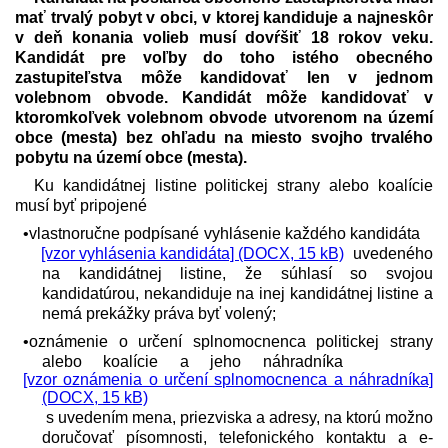
mať trvalý pobyt v obci, v ktorej kandiduje a najneskôr
v deň konania volieb musí dovŕšiť 18 rokov veku.
Kandidát pre voľby do toho istého obecného
zastupiteľstva môže kandidovať len v jednom
volebnom obvode. Kandidát môže kandidovať v
ktoromkoľvek volebnom obvode utvorenom na území
obce (mesta) bez ohľadu na miesto svojho trvalého
pobytu na území obce (mesta).
Ku kandidátnej listine politickej strany alebo koalície
musí byť pripojené
•vlastnoručne podpísané vyhlásenie každého kandidáta
[vzor vyhlásenia kandidáta] (DOCX, 15 kB)
uvedeného
na kandidátnej listine, že súhlasí so svojou
kandidatúrou, nekandiduje na inej kandidátnej listine a
nemá prekážky práva byť volený;
•oznámenie o určení splnomocnenca politickej strany
alebo koalície a jeho náhradníka
[vzor oznámenia o určení splnomocnenca a náhradníka]
(DOCX, 15 kB)
s uvedením mena, priezviska a adresy, na ktorú možno
doručovať písomnosti, telefonického kontaktu a e-