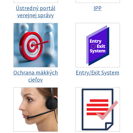
Ústredný portál
IPP
verejnej správy
Ochrana mäkkých
Entry/Exit System
cieľov