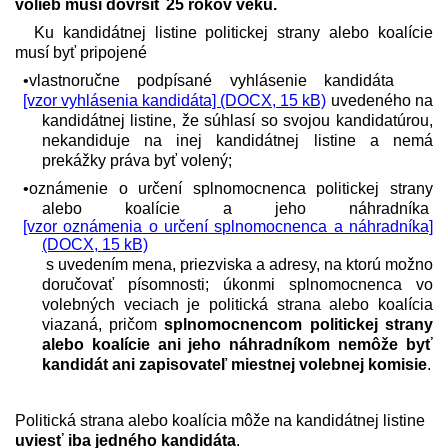
volieb musí dovŕšiť 25 rokov veku.
Ku kandidátnej listine politickej strany alebo koalície
musí byť pripojené
•vlastnoručne podpísané vyhlásenie kandidáta
[vzor vyhlásenia kandidáta] (DOCX, 15 kB)
uvedeného na
kandidátnej listine, že súhlasí so svojou kandidatúrou,
nekandiduje na inej kandidátnej listine a nemá
prekážky práva byť volený;
•oznámenie o určení splnomocnenca politickej strany
alebo koalície a jeho náhradníka
[vzor oznámenia o určení splnomocnenca a náhradníka]
(DOCX, 15 kB)
s uvedením mena, priezviska a adresy, na ktorú možno
doručovať písomnosti; úkonmi splnomocnenca vo
volebných veciach je politická strana alebo koalícia
viazaná, pričom
splnomocnencom politickej strany
alebo koalície ani jeho náhradníkom nemôže byť
kandidát ani zapisovateľ miestnej volebnej komisie
.
Politická strana alebo koalícia môže na kandidátnej listine
uviesť iba jedného kandidáta
.