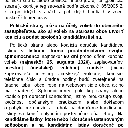
politická strana alebo politické hnutie (ďalej len „politická
strana“), ktorá je registrovaná podľa zákona č. 85/2005 Z.
z. o politických stranách a politických hnutiach v znení
neskorších predpisov.
Politické strany môžu na účely volieb do obecného
zastupiteľstva, ako aj volieb na starostu obce utvoriť
koalíciu a podať spoločnú kandidátnu listinu.
Politická strana alebo koalícia doručuje kandidátnu
listinu
v listinnej forme prostredníctvom svojho
splnomocnenca
najneskôr
60 dní
predo dňom konania
volieb (
najneskôr 25. augusta 2026
), zapisovateľovi
miestnej (mestskej) volebnej komisie
(meno
zapisovateľa miestnej /mestskej/ volebnej komisie,
telefónne číslo a úradné hodiny budú zverejnené na
úradnej tabuli obce, resp. na webovom sídle obce, ak ho
má zriadené). Splnomocnenec politickej strany alebo
koalície pri doručení kandidátnej listiny preukazuje svoju
totožnosť občianskym preukazom alebo dokladom
o pobyte pre cudzinca. Lehota na doručenie kandidátnej
listiny sa končí uplynutím posledného dňa lehoty.
Na
kandidátne listiny, ktoré neboli doručené ustanoveným
spôsobom a na kandidátne listiny doručené po