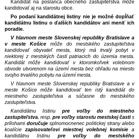
Kandidát na poslanca obecného zastupiteľstva môže
kandidovať aj na starostu obce.
Po podaní kandidátnej listiny nie je možné dopĺňať
kandidátnu listinu o ďalších kandidátov ani meniť ich
poradie.
V hlavnom meste Slovenskej republiky Bratislave a
v meste Košice
môže do mestského zastupiteľstva
kandidovať obyvateľ mesta, ktorý má trvalý pobyt v
niektorej z mestských častí patriacich do územia mesta.
Kandidát môže kandidovať v ktoromkoľvek volebnom
obvode utvorenom na území mesta bez ohľadu na miesto
svojho trvalého pobytu na území mesta.
V hlavnom meste Slovenskej republiky Bratislave a v
meste Košice môže kandidovať ten istý kandidát do
miestneho zastupiteľstva a súčasne do mestského
zastupiteľstva.
Kandidátnu listinu
pre voľby do miestneho
zastupiteľstva
, resp.
pre voľby starostu mestskej časti
s
prílohami
doručuje
splnomocnenec politickej strany alebo
koalície
zapisovateľovi miestnej volebnej komisie
a
kandidátnu listinu
pre voľby do mestského