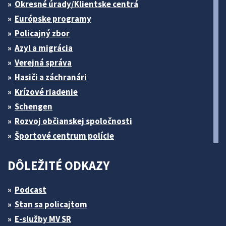
Okresné úrady/Klientske centrá
Európske programy
Policajný zbor
Azyl a migrácia
Verejná správa
Hasiči a záchranári
Krízové riadenie
Schengen
Rozvoj občianskej spoločnosti
Športové centrum polície
DÔLEŽITÉ ODKAZY
Podcast
Stan sa policajtom
E-služby MV SR