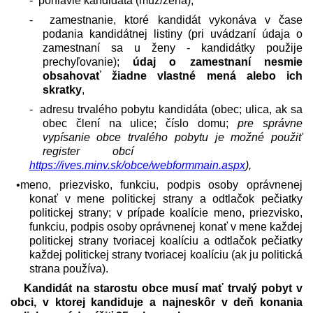
-
pohlavie kandidáta (muž/žena),
-
zamestnanie, ktoré kandidát vykonáva v čase
podania kandidátnej listiny (pri uvádzaní údaja o
zamestnaní sa u ženy - kandidátky použije
prechyľovanie)
;
údaj o zamestnaní nesmie
obsahovať žiadne vlastné mená alebo ich
skratky
,
-
adresu trvalého pobytu kandidáta (obec; ulica, ak sa
obec člení na ulice; číslo domu;
pre správne
vypísanie obce trvalého pobytu je možné použiť
register obcí
https://ives.minv.sk/obce/webformmain.aspx
),
•meno, priezvisko, funkciu, podpis osoby oprávnenej
konať v mene politickej strany a odtlačok pečiatky
politickej strany; v prípade koalície meno, priezvisko,
funkciu, podpis osoby oprávnenej konať v mene každej
politickej strany tvoriacej koalíciu a odtlačok pečiatky
každej politickej strany tvoriacej koalíciu (ak ju politická
strana používa).
Kandidát na starostu obce musí mať trvalý pobyt v
obci, v ktorej kandiduje a najneskôr v deň konania