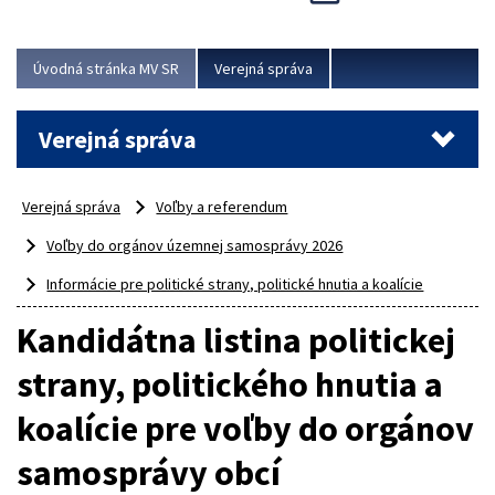
Viac
Úvodná stránka MV SR
Verejná správa
Verejná správa
Verejná správa
Voľby a referendum
Voľby do orgánov územnej samosprávy 2026
Informácie pre politické strany, politické hnutia a koalície
Kandidátna listina politickej
strany, politického hnutia a
koalície pre voľby do orgánov
samosprávy obcí