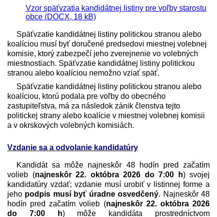
Vzor späťvzatia kandidátnej listiny pre voľby starostu
obce (DOCX, 18 kB)
Späťvzatie kandidátnej listiny politickou stranou alebo
koalíciou musí byť doručené predsedovi miestnej volebnej
komisie, ktorý zabezpečí jeho zverejnenie vo volebných
miestnostiach. Späťvzatie kandidátnej listiny politickou
stranou alebo koalíciou nemožno vziať späť.
Späťvzatie kandidátnej listiny politickou stranou alebo
koalíciou, ktorú podala pre voľby do obecného
zastupiteľstva, má za následok zánik členstva tejto
politickej strany alebo koalície v miestnej volebnej komisii
a v okrskových volebných komisiách.
Vzdanie sa a odvolanie kandidatúry
Kandidát sa môže najneskôr 48 hodín pred začatím
volieb (
najneskôr 22. októbra 2026 do 7:00 h
) svojej
kandidatúry vzdať; vzdanie musí urobiť v listinnej forme a
jeho
podpis musí byť úradne osvedčený
. Najneskôr 48
hodín pred začatím volieb (
najneskôr 22. októbra 2026
do 7:00 h
) môže kandidáta prostredníctvom