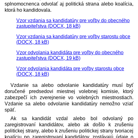
splnomocnenca odvolať aj politická strana alebo koalícia,
ktorá ho kandidovala.
Vzor vzdania sa kandidatúry pre voľby do obecného
zastupiteľstva (DOCX, 18 kB)
Vzor vzdania sa kandidatúry pre voľby starostu obce
(DOCX, 18 kB)
Vzor odvolania kandidáta pre voľby do obecného
zastupiteľstva (DOCX, 19 kB)
Vzor odvolania kandidáta pre voľby starostu obce
(DOCX, 18 kB)
Vzdanie sa alebo odvolanie kandidatúry musí byť
doručené predsedovi miestnej volebnej komisie, ktorý
zabezpečí ich zverejnenie vo volebných miestnostiach.
Vzdanie sa alebo odvolanie kandidatúry nemožno vziať
späť.
Ak sa kandidát vzdal alebo bol odvolaný po
zaregistrovaní kandidátov, alebo ak došlo k zrušeniu
politickej strany, alebo k zrušeniu politickej strany tvoriacej
koalíciu po zaregistrovaní kandidátov, zostávajú údaje o