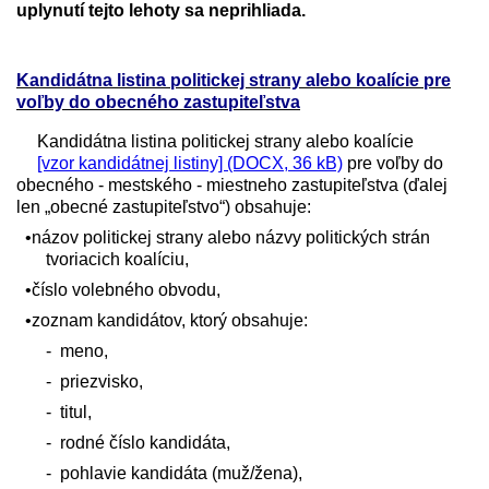
uplynutí tejto lehoty sa neprihliada.
Kandidátna listina politickej strany alebo koalície pre
voľby do obecného zastupiteľstva
Kandidátna listina politickej strany alebo koalície
[vzor kandidátnej listiny] (DOCX, 36 kB)
pre voľby do
obecného - mestského - miestneho zastupiteľstva (ďalej
len „obecné zastupiteľstvo“) obsahuje:
•názov politickej strany alebo názvy politických strán
tvoriacich koalíciu,
•číslo volebného obvodu,
•zoznam kandidátov, ktorý obsahuje:
-
meno,
-
priezvisko,
-
titul,
-
rodné číslo kandidáta,
-
pohlavie kandidáta (muž/žena),