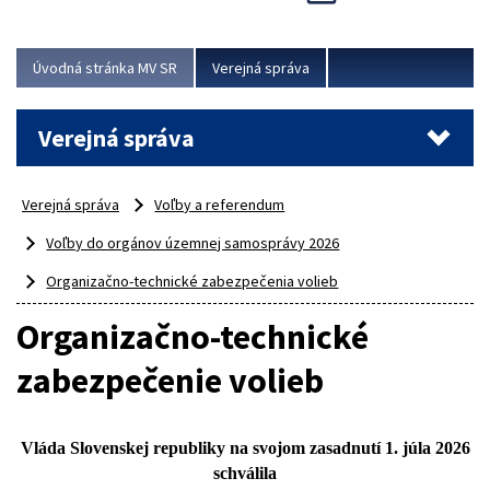
Viac
Úvodná stránka MV SR
Verejná správa
Verejná správa
Verejná správa
Voľby a referendum
Voľby do orgánov územnej samosprávy 2026
Organizačno-technické zabezpečenia volieb
Organizačno-technické
zabezpečenie volieb
Vláda Slovenskej
republiky na svojom zasadnutí
1. júla
2026
schválila