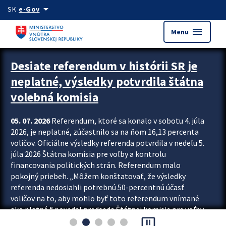
Preskocit na hlavný obsah
arrow_drop_down
SK
e-Gov
menu
Menu
Zastavit automatický posun upútavok
Desiate referendum v histórii SR je
neplatné, výsledky potvrdila štátna
volebná komisia
05. 07. 2026
Referendum, ktoré sa konalo v sobotu 4. júla
2026, je neplatné, zúčastnilo sa na ňom 16,13 percenta
voličov. Oficiálne výsledky referenda potvrdila v nedeľu 5.
júla 2026 Štátna komisia pre voľby a kontrolu
financovania politických strán. Referendum malo
pokojný priebeh. „Môžem konštatovať, že výsledky
referenda nedosiahli potrebnú 50-percentnú účasť
voličov na to, aby mohlo byť toto referendum vnímané
ako platné,“ povedal predseda Štátnej komisie pre voľby
pause_presentation
a kontrolu financovania politických...