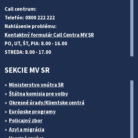
Call centrum:
Telefón: 0800 222 222
Nahlásenie problému:
Kontaktný formulár Call Centra MV SR
PO, UT, ŠT, PIA: 8.00 - 16.00
STREDA: 8.00 - 17.00
SEKCIE MV SR
Ministerstvo vnútra SR
Štátna komisia pre volby
Okresné úrady/Klientske centrá
Európske programy
Policajný zbor
Azyl a migrácia