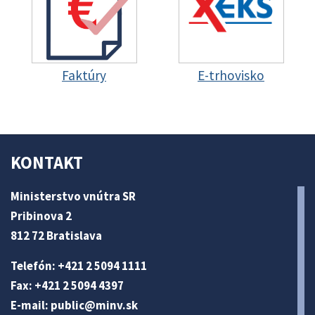
Faktúry
E-trhovisko
KONTAKT
Ministerstvo vnútra SR
Pribinova 2
812 72 Bratislava
Telefón: +421 2 5094 1111
Fax: +421 2 5094 4397
E-mail:
public@minv
.sk