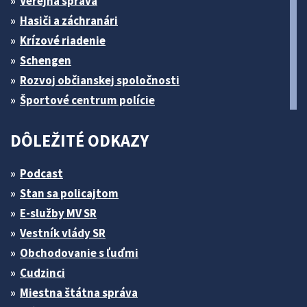
Verejná správa
Hasiči a záchranári
Krízové riadenie
Schengen
Rozvoj občianskej spoločnosti
Športové centrum polície
DÔLEŽITÉ ODKAZY
Podcast
Stan sa policajtom
E-služby MV SR
Vestník vlády SR
Obchodovanie s ľuďmi
Cudzinci
Miestna štátna správa