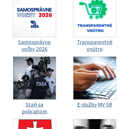
Samosprávne
Transparentné
voľby 2026
vnútro
Staň sa
E-služby MV SR
policajtom