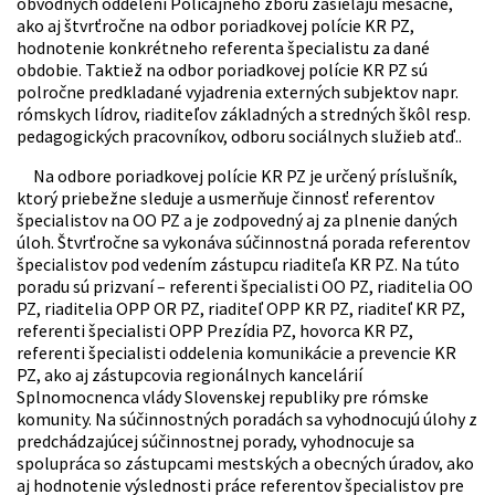
obvodných oddelení Policajného zboru zasielajú mesačne,
ako aj štvrťročne na odbor poriadkovej polície KR PZ,
hodnotenie konkrétneho referenta špecialistu za dané
obdobie. Taktiež na odbor poriadkovej polície KR PZ sú
polročne predkladané vyjadrenia externých subjektov napr.
rómskych lídrov, riaditeľov základných a stredných škôl resp.
pedagogických pracovníkov, odboru sociálnych služieb atď..
Na odbore poriadkovej polície KR PZ je určený príslušník,
ktorý priebežne sleduje a usmerňuje činnosť referentov
špecialistov na OO PZ a je zodpovedný aj za plnenie daných
úloh. Štvrťročne sa vykonáva súčinnostná porada referentov
špecialistov pod vedením zástupcu riaditeľa KR PZ. Na túto
poradu sú prizvaní – referenti špecialisti OO PZ, riaditelia OO
PZ, riaditelia OPP OR PZ, riaditeľ OPP KR PZ, riaditeľ KR PZ,
referenti špecialisti OPP Prezídia PZ, hovorca KR PZ,
referenti špecialisti oddelenia komunikácie a prevencie KR
PZ, ako aj zástupcovia regionálnych kancelárií
Splnomocnenca vlády Slovenskej republiky pre rómske
komunity. Na súčinnostných poradách sa vyhodnocujú úlohy z
predchádzajúcej súčinnostnej porady, vyhodnocuje sa
spolupráca so zástupcami mestských a obecných úradov, ako
aj hodnotenie výslednosti práce referentov špecialistov pre