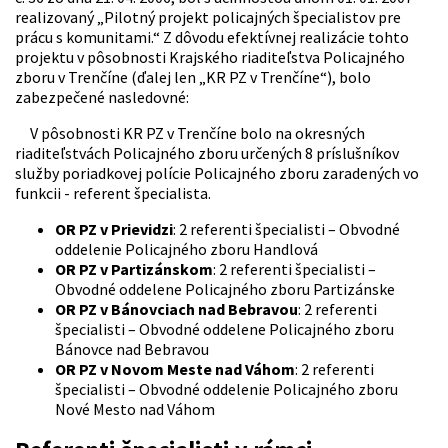
realizovaný „Pilotný projekt policajných špecialistov pre
prácu s komunitami.“ Z dôvodu efektívnej realizácie tohto
projektu v pôsobnosti Krajského riaditeľstva Policajného
zboru v Trenčíne (ďalej len „KR PZ v Trenčíne“), bolo
zabezpečené nasledovné:
V pôsobnosti KR PZ v Trenčíne bolo na okresných
riaditeľstvách Policajného zboru určených 8 príslušníkov
služby poriadkovej polície Policajného zboru zaradených vo
funkcii - referent špecialista.
OR PZ v Prievidzi
: 2 referenti špecialisti – Obvodné
oddelenie Policajného zboru Handlová
OR PZ v Partizánskom
: 2 referenti špecialisti –
Obvodné oddelene Policajného zboru Partizánske
OR PZ v Bánovciach nad Bebravou
: 2 referenti
špecialisti – Obvodné oddelene Policajného zboru
Bánovce nad Bebravou
OR PZ v Novom Meste nad Váhom
: 2 referenti
špecialisti – Obvodné oddelenie Policajného zboru
Nové Mesto nad Váhom