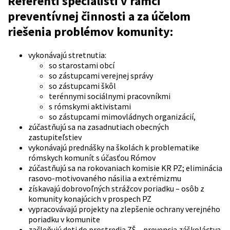
Referenti špecialisti v rámci
preventívnej činnosti a za účelom
riešenia problémov komunity:
vykonávajú stretnutia:
so starostami obcí
so zástupcami verejnej správy
so zástupcami škôl
terénnymi sociálnymi pracovníkmi
s rómskymi aktivistami
so zástupcami mimovládnych organizácií,
zúčastňujú sa na zasadnutiach obecných
zastupiteľstiev
vykonávajú prednášky na školách k problematike
rómskych komunít s účasťou Rómov
zúčastňujú sa na rokovaniach komisie KR PZ; eliminácia
rasovo-motivovaného násilia a extrémizmu
získavajú dobrovoľných strážcov poriadku – osôb z
komunity konajúcich v prospech PZ
vypracovávajú projekty na zlepšenie ochrany verejného
poriadku v komunite
začleňujú deti do prostredia ZŠ – prevencia záškoláctva