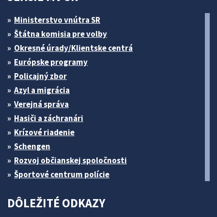
Ministerstvo vnútra SR
Štátna komisia pre volby
Okresné úrady/Klientske centrá
Európske programy
Policajný zbor
Azyl a migrácia
Verejná správa
Hasiči a záchranári
Krízové riadenie
Schengen
Rozvoj občianskej spoločnosti
Športové centrum polície
DÔLEŽITÉ ODKAZY