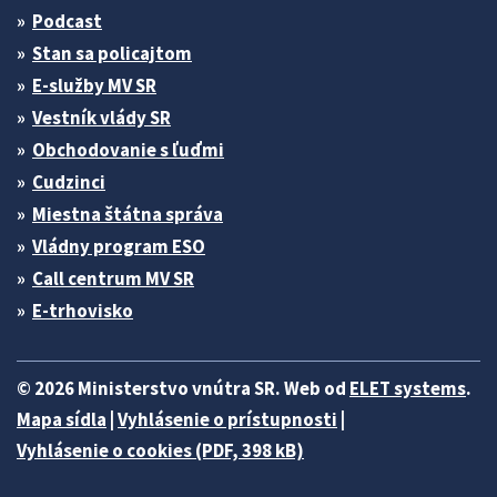
Podcast
Stan sa policajtom
E-služby MV SR
Vestník vlády SR
Obchodovanie s ľuďmi
Cudzinci
Miestna štátna správa
Vládny program ESO
Call centrum MV SR
E-trhovisko
© 2026 Ministerstvo vnútra SR. Web od
ELET systems
.
Mapa sídla
|
Vyhlásenie o prístupnosti
|
Vyhlásenie o cookies (PDF, 398 kB)