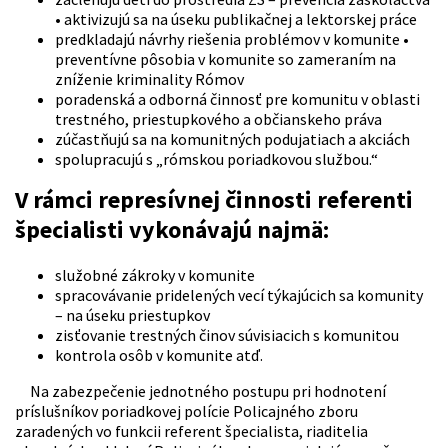
• aktivizujú sa na úseku publikačnej a lektorskej práce
predkladajú návrhy riešenia problémov v komunite •
preventívne pôsobia v komunite so zameraním na
zníženie kriminality Rómov
poradenská a odborná činnosť pre komunitu v oblasti
trestného, priestupkového a občianskeho práva
zúčastňujú sa na komunitných podujatiach a akciách
spolupracujú s „rómskou poriadkovou službou.“
V rámci represívnej činnosti referenti
špecialisti vykonávajú najmä:
služobné zákroky v komunite
spracovávanie pridelených vecí týkajúcich sa komunity
– na úseku priestupkov
zisťovanie trestných činov súvisiacich s komunitou
kontrola osôb v komunite atď.
Na zabezpečenie jednotného postupu pri hodnotení
príslušníkov poriadkovej polície Policajného zboru
zaradených vo funkcii referent špecialista, riaditelia