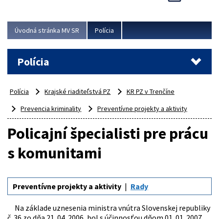
Viac
Úvodná stránka MV SR
Polícia
Polícia
Polícia
Krajské riaditeľstvá PZ
KR PZ v Trenčíne
Prevencia kriminality
Preventívne projekty a aktivity
Policajní špecialisti pre prácu
s komunitami
Preventívne projekty a aktivity
Rady
Na základe uznesenia ministra vnútra Slovenskej republiky
č. 36 zo dňa 21. 04. 2006, bol s účinnosťou dňom 01. 01. 2007