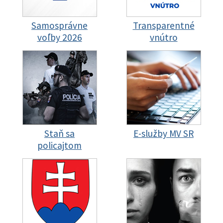
Samosprávne
Transparentné
voľby 2026
vnútro
Staň sa
E-služby MV SR
policajtom