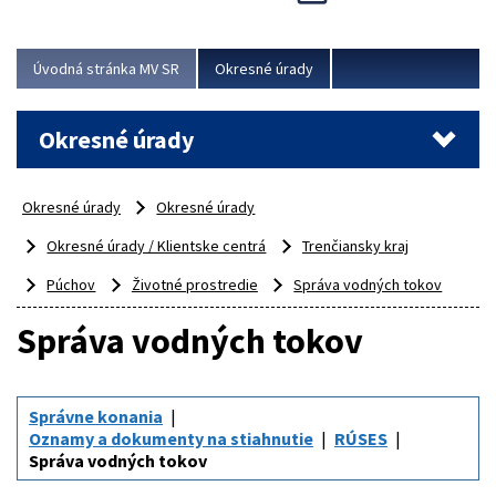
Novinky predstavili na...
Viac
Úvodná stránka MV SR
Okresné úrady
Okresné úrady
Okresné úrady
Okresné úrady
Okresné úrady / Klientske centrá
Trenčiansky kraj
Púchov
Životné prostredie
Správa vodných tokov
Správa vodných tokov
Správne konania
Oznamy a dokumenty na stiahnutie
RÚSES
Správa vodných tokov