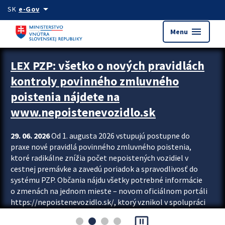
Preskocit na hlavný obsah
arrow_drop_down
SK
e-Gov
menu
Menu
Zastavit automatický posun upútavok
LEX PZP: všetko o nových pravidlách
kontroly povinného zmluvného
poistenia nájdete na
www.nepoistenevozidlo.sk
29. 06. 2026
Od 1. augusta 2026 vstupujú postupne do
praxe nové pravidlá povinného zmluvného poistenia,
ktoré radikálne znížia počet nepoistených vozidiel v
cestnej premávke a zavedú poriadok a spravodlivosť do
systému PZP. Občania nájdu všetky potrebné informácie
o zmenách na jednom mieste – novom oficiálnom portáli
https://nepoistenevozidlo.sk/, ktorý vznikol v spolupráci
Slovenskej kancelárie poisťovateľov (SKP), Slovenskej
pause_presentation
asociácie poisťovní (SLASPO) a Ministerstva vnútra SR.