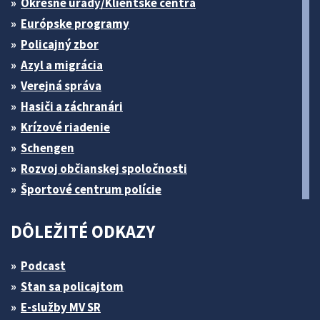
Okresné úrady/Klientske centrá
Európske programy
Policajný zbor
Azyl a migrácia
Verejná správa
Hasiči a záchranári
Krízové riadenie
Schengen
Rozvoj občianskej spoločnosti
Športové centrum polície
DÔLEŽITÉ ODKAZY
Podcast
Stan sa policajtom
E-služby MV SR