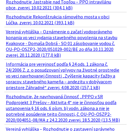
Rozhodnutie Jastrabie nad Topľou – PPO intravilánu
obce, zverej. 10.02.2021 (304,1 kB)
Rozhodnutie Rekonštrukcia rámového mosta v obci
Lúčka, zverej. 10.02.2021 (393,1 kB)
Verejná vyhláška – Oznámenie o začatí vodoprávneho
konania vo veci vydania stavebného povolenia na stavbu
Kvakovce - Domaša Dobrá - SO 01 zásobovanie vodou č.
OU-PO-OSZP2-2020/051029-002/BE zo dňa 10.11.2020
zverej. 20.11.2020 (177,0 kB)
Informácia pre verejnosť podľa § 24 ods. 1 zákona č.
24/2006 Z. z. o posudzovaní vplyvov na životné prostredie
vo veci navrhovanej činnosti „Zvýšenie kapacity ťažby a
spracov. stavebného kameňa – andezitu v dobývacom
priestore Záhradné“ zverej. 4.08.2020 (157,1 kB)
Rozhodnutie, že navrhovaná činnosť „PPPO v SR
Podprojekt 3 Prešov – Aktivita 4“ nie je činnosťou podľa
ustanovenia § 16 ods. 6 písm. b) vodn. zákona a nie je
potrebné posúdenie tejto činnosti, č. OU-PO-OSZP2-
2020/004051-08/MA z 24.2.2020 zverej. 18.5.2020 (13,5 MB)
Verejná vyhláška – Rozhodnutie o zastavení správneho