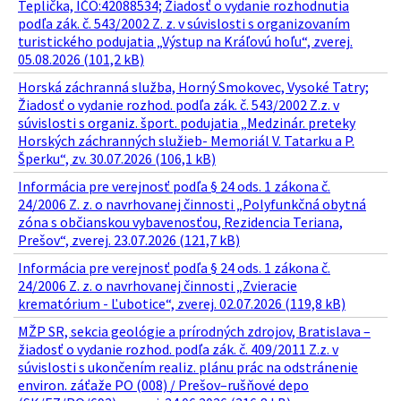
Teplička, IČO:42088534; Žiadosť o vydanie rozhodnutia
podľa zák. č. 543/2002 Z. z. v súvislosti s organizovaním
turistického podujatia „Výstup na Kráľovú hoľu“, zverej.
05.08.2026 (101,2 kB)
Horská záchranná služba, Horný Smokovec, Vysoké Tatry;
Žiadosť o vydanie rozhod. podľa zák. č. 543/2002 Z.z. v
súvislosti s organiz. šport. podujatia „Medzinár. preteky
Horských záchranných služieb- Memoriál V. Tatarku a P.
Šperku“, zv. 30.07.2026 (106,1 kB)
Informácia pre verejnosť podľa § 24 ods. 1 zákona č.
24/2006 Z. z. o navrhovanej činnosti „Polyfunkčná obytná
zóna s občianskou vybavenosťou, Rezidencia Teriana,
Prešov“, zverej. 23.07.2026 (121,7 kB)
Informácia pre verejnosť podľa § 24 ods. 1 zákona č.
24/2006 Z. z. o navrhovanej činnosti „Zvieracie
krematórium - Ľubotice“, zverej. 02.07.2026 (119,8 kB)
MŽP SR, sekcia geológie a prírodných zdrojov, Bratislava –
žiadosť o vydanie rozhod. podľa zák. č. 409/2011 Z.z. v
súvislosti s ukončením realiz. plánu prác na odstránenie
environ. záťaže PO (008) / Prešov–rušňové depo