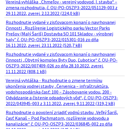
Verejná vyhláška „Chmeľov - verejný vodovod, I. stavba“ –
zmena rozhodnutia, č. OU-PO-OSZP3-2022/051129-003 z
29.11.2022, zverej. 2.12.2022 (224,0 kB)
Rozhodnutie vydané v zisťovacom konaní o navrhovanej
činnosti „Rozšírenie Logistického parku Vector Parks
Prešov (Malý Šariš) Dostavba SO 101 Skladov - výrobnej
haly" č. OU-PO-OSZP3-2022/015301-016 zo dňa
16.11.2022, zverej. 23.11.2022 (520,7 kB)
Rozhodnutie vydané v zisťovacom konaní o navrhovanej
činnosti „Obytný komplex Byty Duo, Ľubotice“ č. OU-PO-
OSZP3-2022/007409-026 zo dňa 28.10.2022, zverej.
11.11.2022 (808,1 kB)
Verejná vyhláška - Rozhodnutie o zmene termínu
ukončenia vodnej stavby „Červenica – infraštruktúra,
vodohospodárska časť: 100 – Zásobovanie vodou, 200 -
Odvádzanie a čistenie odpadových vôd“, č. OU-PO-OSZP3-
2022/043945-003 z 3.11.2022, zverej. 9.11.2022 (319,2 kB)
Rozhodnutie o povolení zriadiť vodnú stavbu „Veľký Šariš,
časť Kanaš – Pod Pachmatom, rozšírenie vodovodu a
kanalizácie“ č. OU-PO-OSZP3-2022/036845-002 zo dňa