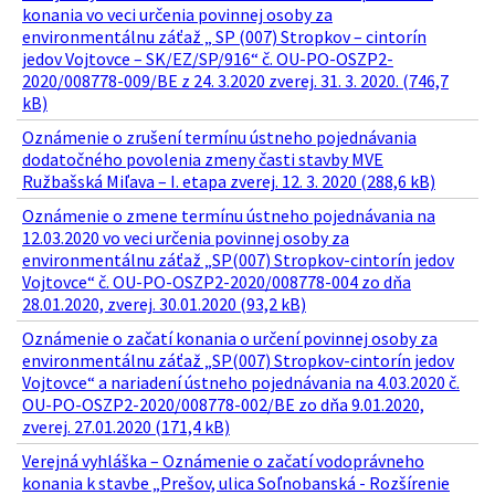
konania vo veci určenia povinnej osoby za
environmentálnu záťaž „ SP (007) Stropkov – cintorín
jedov Vojtovce – SK/EZ/SP/916“ č. OU-PO-OSZP2-
2020/008778-009/BE z 24. 3.2020 zverej. 31. 3. 2020. (746,7
kB)
Oznámenie o zrušení termínu ústneho pojednávania
dodatočného povolenia zmeny časti stavby MVE
Ružbašská Miľava – I. etapa zverej. 12. 3. 2020 (288,6 kB)
Oznámenie o zmene termínu ústneho pojednávania na
12.03.2020 vo veci určenia povinnej osoby za
environmentálnu záťaž „SP(007) Stropkov-cintorín jedov
Vojtovce“ č. OU-PO-OSZP2-2020/008778-004 zo dňa
28.01.2020, zverej. 30.01.2020 (93,2 kB)
Oznámenie o začatí konania o určení povinnej osoby za
environmentálnu záťaž „SP(007) Stropkov-cintorín jedov
Vojtovce“ a nariadení ústneho pojednávania na 4.03.2020 č.
OU-PO-OSZP2-2020/008778-002/BE zo dňa 9.01.2020,
zverej. 27.01.2020 (171,4 kB)
Verejná vyhláška – Oznámenie o začatí vodoprávneho
konania k stavbe „Prešov, ulica Soľnobanská - Rozšírenie