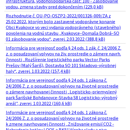
infraštruktúra, vodohospodárska časť: 100 - Zásobovanie
vodou, zmena stavby pred dokončením (229,0 kB)
Rozhodnutie č. OU-PO-OSZP2-2022/001326-009/ZA z
25.02.2022, ktorým bolo zastavené vodoprávne konanie
Obci Kvakovce vo veci vydania vodoprávneho (stavebného)
povolenia na vodnú stavbu „Kvakovce–Domaša Dobrá–SO
01 zásobovanie vodou“, zverej. 2.03.2022 (388,8 kB)
Informácia pre verejnosť podľa § 24 ods. 1 zák. č. 24/2006 Z.
z. o posudzovaní vplyvov na živ. prostredie o zámere navrh.
činnosti „Rozšírenie logistického parku Vector Parks
Prešov (Malý Šariš), Dostavba SO 101 Skladovo-výrobnej
haly“, zverej. 1.03.2022 (157,4 kB)
Informácia pre verejnosť podľa § 24 ods. 1 zákona č.
24/2006 Z. z. o posudzovaní vplyvov na životné prostredie
o zámere navrhovanej činnosti „Logisticko-priemyslený
park Šarišské Bohdanovce-Stavba S8 Logisticko-výrobný
areál", zverej. 1.03.2022 (160,6 kB)
Informácie pre verejnosť podľa § 24 ods. 1 zákona č.
24/2006 Z. z. o posudzovaní vplyvov na životné prostredie
k zmene navrhovanej činnosti „Znižovanie emisií CO2 -
Nahradenie kotlov LOOS a BK5“ Výroba sladu a piva –