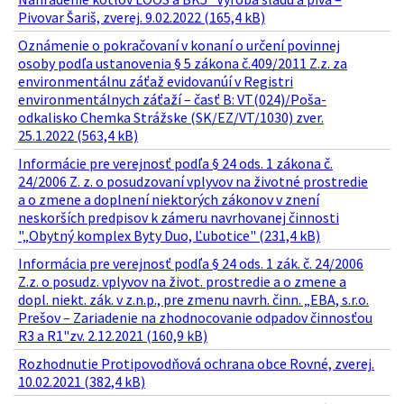
Pivovar Šariš, zverej. 9.02.2022 (165,4 kB)
Oznámenie o pokračovaní v konaní o určení povinnej
osoby podľa ustanovenia § 5 zákona č.409/2011 Z.z. za
environmentálnu záťaž evidovanúí v Registri
environmentálnych záťaží – časť B: VT(024)/Poša-
odkalisko Chemka Strážske (SK/EZ/VT/1030) zver.
25.1.2022 (563,4 kB)
Informácie pre verejnosť podľa § 24 ods. 1 zákona č.
24/2006 Z. z. o posudzovaní vplyvov na životné prostredie
a o zmene a doplnení niektorých zákonov v znení
neskorších predpisov k zámeru navrhovanej činnosti
"„Obytný komplex Byty Duo, Ľubotice" (231,4 kB)
Informácia pre verejnosť podľa § 24 ods. 1 zák. č. 24/2006
Z.z. o posudz. vplyvov na život. prostredie a o zmene a
dopl. niekt. zák. v z.n.p., pre zmenu navrh. činn. „EBA, s.r.o.
Prešov – Zariadenie na zhodnocovanie odpadov činnosťou
R3 a R1"zv. 2.12.2021 (160,9 kB)
Rozhodnutie Protipovodňová ochrana obce Rovné, zverej.
10.02.2021 (382,4 kB)