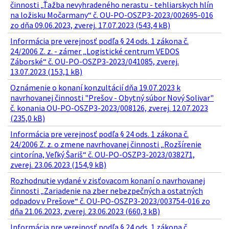
činnosti „Ťažba nevyhradeného nerastu - tehliarskych hlín
na ložisku Močarmany“ č. OU-PO-OSZP3-2023/002695-016
zo dňa 09.06.2023, zverej. 17.07.2023 (543,4 kB)
Informácia pre verejnosť podľa § 24 ods. 1 zákona č.
24/2006 Z. z. - zámer „Logistické centrum VEDOS
Záborské“ č. OU-PO-OSZP3-2023/041085, zverej.
13.07.2023 (153,1 kB)
Oznámenie o konaní konzultácií dňa 19.07.2023 k
navrhovanej činnosti "Prešov - Obytný súbor Nový Solivar"
č. konania OU-PO-OSZP3-2023/008126, zverej. 12.07.2023
(235,0 kB)
Informácia pre verejnosť podľa § 24 ods. 1 zákona č.
24/2006 Z. z. o zmene navrhovanej činnosti „Rozšírenie
cintorína, Veľký Šariš“ č. OU-PO-OSZP3-2023/038271,
zverej. 23.06.2023 (154,9 kB)
Rozhodnutie vydané v zisťovacom konaní o navrhovanej
činnosti „Zariadenie na zber nebezpečných a ostatných
odpadov v Prešove“ č. OU-PO-OSZP3-2023/003754-016 zo
dňa 21.06.2023, zverej. 23.06.2023 (660,3 kB)
Informácia pre verejnosť podľa § 24 ods. 1 zákona č.