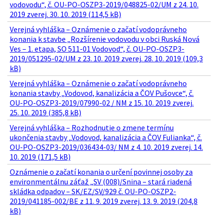
vodovodu“, č. OU-PO-OSZP3-2019/048825-02/UM z 24. 10.
2019 zverej. 30. 10. 2019 (114,5 kB)
Verejná vyhláška – Oznámenie o začatí vodoprávneho
konania k stavbe „Rozšírenie vodovodu v obci Ruská Nová
Ves – 1. etapa, SO 511-01 Vodovod“, č. OU-PO-OSZP3-
2019/051295-02/UM z 23. 10. 2019 zverej. 28. 10. 2019 (109,3
kB)
Verejná vyhláška – Oznámenie o začatí vodoprávneho
konania stavby „Vodovod, kanalizácia a ČOV Pušovce“, č.
OU-PO-OSZP3-2019/07990-02 / NM z 15. 10. 2019 zverej.
25. 10. 2019 (385,8 kB)
Verejná vyhláška – Rozhodnutie o zmene termínu
ukončenia stavby „Vodovod, kanalizácia a ČOV Fulianka“, č.
OU-PO-OSZP3-2019/036434-03/ NM z 4. 10. 2019 zverej. 14.
10. 2019 (171,5 kB)
Oznámenie o začatí konania o určení povinnej osoby za
environmentálnu záťaž „SV (008)/Snina – stará riadená
skládka odpadov – SK/EZ/SV/929 č. OU-PO-OSZP2-
2019/041185-002/BE z 11. 9. 2019 zverej. 13. 9. 2019 (204,8
kB)