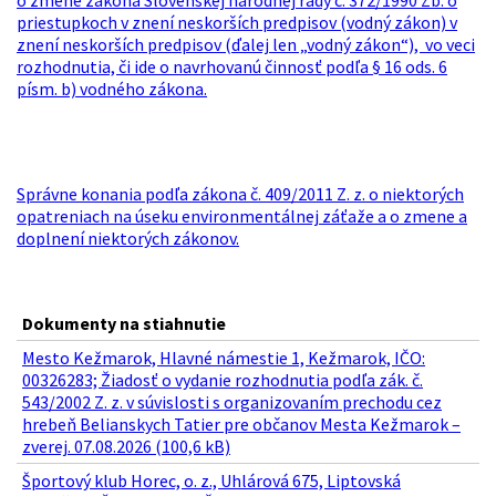
o zmene zákona Slovenskej národnej rady č. 372/1990 Zb. o
priestupkoch v znení neskorších predpisov (vodný zákon) v
znení neskorších predpisov (ďalej len „vodný zákon“), vo veci
rozhodnutia, či ide o navrhovanú činnosť podľa § 16 ods. 6
písm. b) vodného zákona.
Správne konania podľa zákona č. 409/2011 Z. z. o niektorých
opatreniach na úseku environmentálnej záťaže a o zmene a
doplnení niektorých zákonov.
Dokumenty na stiahnutie
Mesto Kežmarok, Hlavné námestie 1, Kežmarok, IČO:
00326283; Žiadosť o vydanie rozhodnutia podľa zák. č.
543/2002 Z. z. v súvislosti s organizovaním prechodu cez
hrebeň Belianskych Tatier pre občanov Mesta Kežmarok –
zverej. 07.08.2026 (100,6 kB)
Športový klub Horec, o. z., Uhlárová 675, Liptovská