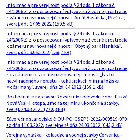
Informácia pre verejnosť podľa § 24 ods. 1 zákona č.
24/2006 Z. z. o posudzovaní vplyvov na životné prostredie
k zámeru navrhovanej činnosti "Areál Rusínska, Prešov",
zverej. dňa 17.05.2022 (159,5 kB)
Informácia pre verejnosť podľa § 24 ods. 1 zákona č.
24/2006 Z. z. o posudzovaní vplyvov na životné prostredie
k zámeru navrhovanej činnosti "Obytný park Haniska",
zverej. dňa 3.05.2022 (158,7 kB)
Informácia pre verejnosť podľa § 24 ods. 1 zákona č.
24/2006 Z. z. o posudzovaní vplyvov na životné prostredie
k oznámeniu o zmene navrhovanej činnosti „Ťažba
nevyhradeného nerastu – tehliarskych hlín na ložisku
Močarmany", zverej. dňa 29. 04 2022 (159,1 kB)
Rozhodnutie na stavbu Rozšírenie vodovodu v obci Ruská
Nová Ves - I. etapa, zmena termínu ukončenia stavby,
zverej. 24.03.2022 (270,3 kB)
Záverečné stanovisko č: OU-PO-OSZP3-2022/000519-070
zo dňa 11.03.2022, zverejnené dňa 24.03.2022 (643,2 kB)
Verejná vyhláška - kolaudácia vodnej stavby Červenica -