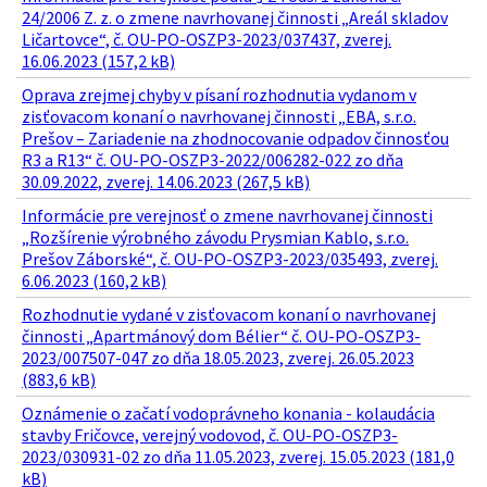
24/2006 Z. z. o zmene navrhovanej činnosti „Areál skladov
Ličartovce“, č. OU-PO-OSZP3-2023/037437, zverej.
16.06.2023 (157,2 kB)
Oprava zrejmej chyby v písaní rozhodnutia vydanom v
zisťovacom konaní o navrhovanej činnosti „EBA, s.r.o.
Prešov – Zariadenie na zhodnocovanie odpadov činnosťou
R3 a R13“ č. OU-PO-OSZP3-2022/006282-022 zo dňa
30.09.2022, zverej. 14.06.2023 (267,5 kB)
Informácie pre verejnosť o zmene navrhovanej činnosti
„Rozšírenie výrobného závodu Prysmian Kablo, s.r.o.
Prešov Záborské“, č. OU-PO-OSZP3-2023/035493, zverej.
6.06.2023 (160,2 kB)
Rozhodnutie vydané v zisťovacom konaní o navrhovanej
činnosti „Apartmánový dom Bélier“ č. OU-PO-OSZP3-
2023/007507-047 zo dňa 18.05.2023, zverej. 26.05.2023
(883,6 kB)
Oznámenie o začatí vodoprávneho konania - kolaudácia
stavby Fričovce, verejný vodovod, č. OU-PO-OSZP3-
2023/030931-02 zo dňa 11.05.2023, zverej. 15.05.2023 (181,0
kB)