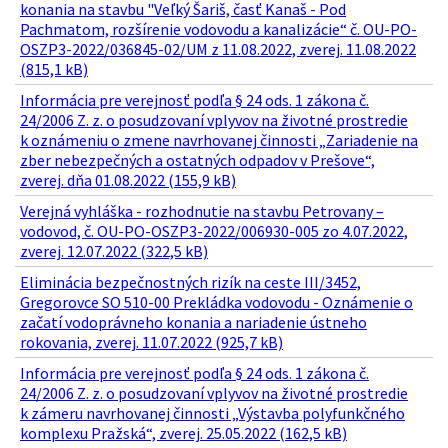
konania na stavbu "Veľký Šariš, časť Kanaš - Pod
Pachmatom, rozšírenie vodovodu a kanalizácie“ č. OU-PO-
OSZP3-2022/036845-02/UM z 11.08.2022, zverej. 11.08.2022
(815,1 kB)
Informácia pre verejnosť podľa § 24 ods. 1 zákona č.
24/2006 Z. z. o posudzovaní vplyvov na životné prostredie
k oznámeniu o zmene navrhovanej činnosti „Zariadenie na
zber nebezpečných a ostatných odpadov v Prešove“,
zverej. dňa 01.08.2022 (155,9 kB)
Verejná vyhláška - rozhodnutie na stavbu Petrovany –
vodovod, č. OU-PO-OSZP3-2022/006930-005 zo 4.07.2022,
zverej. 12.07.2022 (322,5 kB)
Eliminácia bezpečnostných rizík na ceste III/3452,
Gregorovce SO 510-00 Prekládka vodovodu - Oznámenie o
začatí vodoprávneho konania a nariadenie ústneho
rokovania, zverej. 11.07.2022 (925,7 kB)
Informácia pre verejnosť podľa § 24 ods. 1 zákona č.
24/2006 Z. z. o posudzovaní vplyvov na životné prostredie
k zámeru navrhovanej činnosti „Výstavba polyfunkčného
komplexu Pražská“, zverej. 25.05.2022 (162,5 kB)