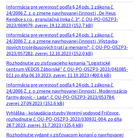
Informácia pre verejnosť podľa § 24 ods. 1 zákona č.
24/2006 Z. z. o zmene navrhovanej činnosti „De Heus
Kendice s.r.o., granulačná linka č. 3“, č. OU-PO-OSZP3-
2023/069079, zverej. 19.12.2023 (152,7 kB)
Informácia pre verejnosť podľa § 24 ods. 1 zákona č.
24/2006 Z. z. o zmene navrhovanej činnosti „Výstavba
nových trolejbusových tratí a meniarní“, č. OU-PO-OSZP3-
2023/057282, zverej. 12.10.2023 (152,0 kB)
Rozhodnutie zo zisťovacieho konania "Logistické
centrum VEDOS Záborské" č. OU-PO-OSZP3-2023/041085-
011 zo dňa 06.10.2023, zverej. 11.10.2023 (400,6 kB)
Informácia pre verejnosť podľa § 24 ods. 1 zákona č.
24/2006 Z. z. o zmene navrhovanej činnosti „Modernizácia
farmy dojníc – Lada“, č. OU-PO-OSZP3-2023/053784,
zverej. 27.09.2023 (152,6 kB)
Vyhláška - kolaudácia stavby Verejný vodovod Fričovce,
rozhodnutie č. OU-PO-OSZP3-2023/030931-004, zo dňa
28.7.2023, zverej. 31.7.2023 (325,6 kB)
Rozhodnutie vydané v zisťovacom konaní o navrhovanej