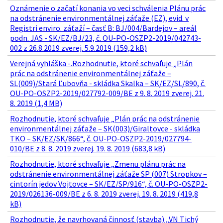
Oznámenie o začatí konania vo veci schválenia Plánu prác
na odstránenie environmentálnej záťaže (EZ), evid. v
Registri enviro. záťaží – časť B: BJ/004/Bardejov – areál
podn. JAS - SK/EZ/BJ/23, č. OU-PO-OSZP2-2019/042743-
002 z 26.8.2019 zverej. 5.9.2019 (159,2 kB)
Verejná vyhláška -.Rozhodnutie, ktoré schvaľuje „Plán
prác na odstránenie environmentálnej záťaže –
SL(009)/Stará Ľubovňa - skládka Skalka – SK/EZ/SL/890, č.
OU-PO-OSZP2-2019/027792-009/BE z 9. 8. 2019 zverej. 21.
8. 2019 (1,4 MB)
Rozhodnutie, ktoré schvaľuje „Plán prác na odstránenie
environmentálnej záťaže – SK(003)/Giraltovce - skládka
TKO – SK/EZ/SK/866“, č. OU-PO-OSZP2-2019/027794-
010/BE z 8. 8. 2019 zverej. 19. 8. 2019 (683,8 kB)
Rozhodnutie, ktoré schvaľuje „Zmenu plánu prác na
odstránenie environmentálnej záťaže SP (007) Stropkov –
cintorín jedov Vojtovce – SK/EZ/SP/916“, č. OU-PO-OSZP2-
2019/026136-009/BE z 6. 8. 2019 zverej. 19. 8. 2019 (419,8
kB)
Rozhodnutie, že navrhovaná činnosť (stavba) „VN Tichý