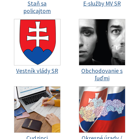
Staň sa
E-služby MV SR
policajtom
Vestník vlády SR
Obchodovanie s
ľuďmi
Cudzinci
Okresné úrady /