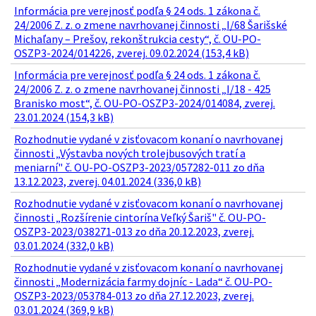
Informácia pre verejnosť podľa § 24 ods. 1 zákona č.
24/2006 Z. z. o zmene navrhovanej činnosti „I/68 Šarišské
Michaľany – Prešov, rekonštrukcia cesty“, č. OU-PO-
OSZP3-2024/014226, zverej. 09.02.2024 (153,4 kB)
Informácia pre verejnosť podľa § 24 ods. 1 zákona č.
24/2006 Z. z. o zmene navrhovanej činnosti „I/18 - 425
Branisko most“, č. OU-PO-OSZP3-2024/014084, zverej.
23.01.2024 (154,3 kB)
Rozhodnutie vydané v zisťovacom konaní o navrhovanej
činnosti „Výstavba nových trolejbusových tratí a
meniarní" č. OU-PO-OSZP3-2023/057282-011 zo dňa
13.12.2023, zverej. 04.01.2024 (336,0 kB)
Rozhodnutie vydané v zisťovacom konaní o navrhovanej
činnosti „Rozšírenie cintorína Veľký Šariš" č. OU-PO-
OSZP3-2023/038271-013 zo dňa 20.12.2023, zverej.
03.01.2024 (332,0 kB)
Rozhodnutie vydané v zisťovacom konaní o navrhovanej
činnosti „Modernizácia farmy dojníc - Lada“ č. OU-PO-
OSZP3-2023/053784-013 zo dňa 27.12.2023, zverej.
03.01.2024 (369,9 kB)