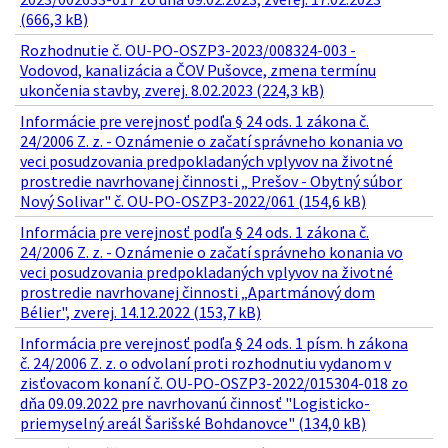
(666,3 kB)
Rozhodnutie č. OU-PO-OSZP3-2023/008324-003 -
Vodovod, kanalizácia a ČOV Pušovce, zmena termínu
ukončenia stavby, zverej. 8.02.2023 (224,3 kB)
Informácie pre verejnosť podľa § 24 ods. 1 zákona č.
24/2006 Z. z. - Oznámenie o začatí správneho konania vo
veci posudzovania predpokladaných vplyvov na životné
prostredie navrhovanej činnosti „ Prešov - Obytný súbor
Nový Solivar" č. OU-PO-OSZP3-2022/061 (154,6 kB)
Informácia pre verejnosť podľa § 24 ods. 1 zákona č.
24/2006 Z. z. - Oznámenie o začatí správneho konania vo
veci posudzovania predpokladaných vplyvov na životné
prostredie navrhovanej činnosti „Apartmánový dom
Bélier", zverej. 14.12.2022 (153,7 kB)
Informácia pre verejnosť podľa § 24 ods. 1 písm. h zákona
č. 24/2006 Z. z. o odvolaní proti rozhodnutiu vydanom v
zisťovacom konaní č. OU-PO-OSZP3-2022/015304-018 zo
dňa 09.09.2022 pre navrhovanú činnosť "Logisticko-
priemyselný areál Šarišské Bohdanovce" (134,0 kB)