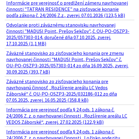
Informácie pre verejnosť o predlžení zámeru navrhovanej
činnosti "TATRAN RESIDENCE" na zisťovacie konanie
podľa zákona č. 24/2006 Z.z., zverej. 07.01.2026 (123,5 kB)
Odvolanie proti záväznému stanovisku navrhovanej
činnosti "MADUSI Point, Prešov Sekčov", č. OU-PO-OSZP3-
2025/057303-014, doručené dňa 07.10.2025, zverej.
17.10.2025 (1,1 MB)
Záväzné stanovisko zo zisťovacieho konania pre zmenu
navrhovanej činnosti "MADUSI Point, Prešov Sekčov" č.
OU-PO-OSZP3-2025/057303-014 zo dňa 16.09.2025, zverej.
30.09.2025 (393,7 kB)
Záväzné stanovisko zo zisťovacieho konania pre
navrhovanú činnosť „Rozšírenie areálu LC Vedos
Záborské“ č. OU-PO-OSZP3-2025/032186-012 zo dňa
07.05.2025, zverej. 16.05.2025 (358,8 kB)
Informácia pre verejnosť podľa § 24 ods. 1 zákona č.
24/2006 Z. z. o navrhovanej činnosti „Rozšírenie areálu LC
VEDOS Záborské“, zverej. 27.02.2025 (122,9 kB)
Informácia pre verejnosť podľa § 24 ods. 1 zákona č.
24/2006 Z. z. o navrhovanej činnosti „Ložisko andezitu