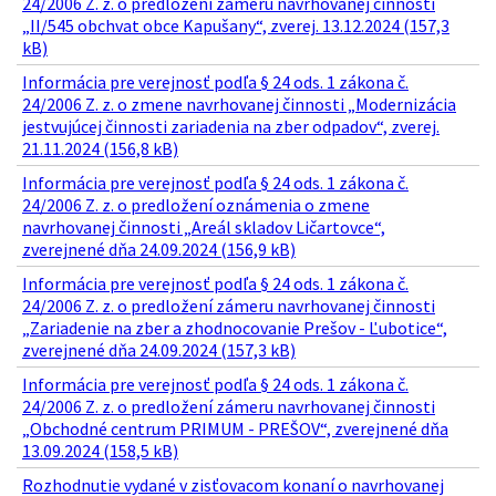
24/2006 Z. z. o predložení zámeru navrhovanej činnosti
„II/545 obchvat obce Kapušany“, zverej. 13.12.2024 (157,3
kB)
Informácia pre verejnosť podľa § 24 ods. 1 zákona č.
24/2006 Z. z. o zmene navrhovanej činnosti „Modernizácia
jestvujúcej činnosti zariadenia na zber odpadov“, zverej.
21.11.2024 (156,8 kB)
Informácia pre verejnosť podľa § 24 ods. 1 zákona č.
24/2006 Z. z. o predložení oznámenia o zmene
navrhovanej činnosti „Areál skladov Ličartovce“,
zverejnené dňa 24.09.2024 (156,9 kB)
Informácia pre verejnosť podľa § 24 ods. 1 zákona č.
24/2006 Z. z. o predložení zámeru navrhovanej činnosti
„Zariadenie na zber a zhodnocovanie Prešov - Ľubotice“,
zverejnené dňa 24.09.2024 (157,3 kB)
Informácia pre verejnosť podľa § 24 ods. 1 zákona č.
24/2006 Z. z. o predložení zámeru navrhovanej činnosti
„Obchodné centrum PRIMUM - PREŠOV“, zverejnené dňa
13.09.2024 (158,5 kB)
Rozhodnutie vydané v zisťovacom konaní o navrhovanej