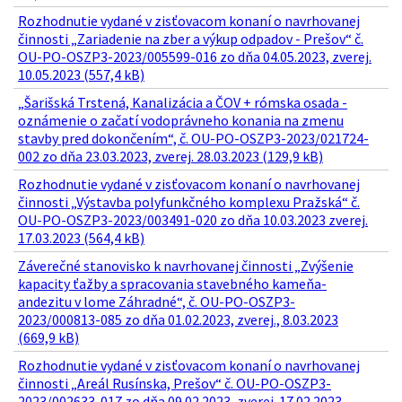
Rozhodnutie vydané v zisťovacom konaní o navrhovanej
činnosti „Zariadenie na zber a výkup odpadov - Prešov“ č.
OU-PO-OSZP3-2023/005599-016 zo dňa 04.05.2023, zverej.
10.05.2023 (557,4 kB)
„Šarišská Trstená, Kanalizácia a ČOV + rómska osada -
oznámenie o začatí vodoprávneho konania na zmenu
stavby pred dokončením“, č. OU-PO-OSZP3-2023/021724-
002 zo dňa 23.03.2023, zverej. 28.03.2023 (129,9 kB)
Rozhodnutie vydané v zisťovacom konaní o navrhovanej
činnosti „Výstavba polyfunkčného komplexu Pražská“ č.
OU-PO-OSZP3-2023/003491-020 zo dňa 10.03.2023 zverej.
17.03.2023 (564,4 kB)
Záverečné stanovisko k navrhovanej činnosti „Zvýšenie
kapacity ťažby a spracovania stavebného kameňa-
andezitu v lome Záhradné“, č. OU-PO-OSZP3-
2023/000813-085 zo dňa 01.02.2023, zverej., 8.03.2023
(669,9 kB)
Rozhodnutie vydané v zisťovacom konaní o navrhovanej
činnosti „Areál Rusínska, Prešov“ č. OU-PO-OSZP3-
2023/002633-017 zo dňa 09.02.2023, zverej. 17.02.2023