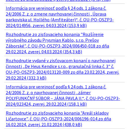
Informácia pre verejnosť podľa § 24 ods. 1 zákona č.
24/2006 Z. z. o zmene navrhovanej činnosti „Úprava
parkoviska ul. Hollého (Amfiteáter)“, č. OU-PO-OSZP3-
2024/014956, zverej. 04.03.2024 (153,9 kB)
Rozhodnutie zo zisťovacieho konania "Rozšírenie
výrobného závodu Prysmian Kablo, s.r.o. Prešov
Záborské", č. OU-PO-OSZP3-2024/006450-018 zo dňa
29.02.2024, zverej. 04.03.2024 (354,3 kB)
Rozhodnutie vydané v zisťovacom konaní o navrhovanej
činnosti „De Heus Kendice s.r.o., granulačná linka č. 3" č.
OU-PO-OSZP3-2024/013120-009 zo dňa 23.02.2024, zverej.
29.02.2024 (332,3 kB)
Informácia pre verejnosť podľa § 24 ods. 1 zákona č.
24/2006 Z. z. o navrhovanej činnosti „zámer
POLYFUNKČNÝ SÚBOR – JÁNA PAVLA II.“, č. OU-PO-OSZP3-
2024/023424, zverej. 29.02.2024 (158,1 kB)
Rozhodnutie zo zisťovacieho konania "Areál skladov
Ličartovce", č. OU-PO-OSZP3-2024/006196-014 zo dňa
16.02.2024, zverej. 21.02.2024 (438,0 kB)