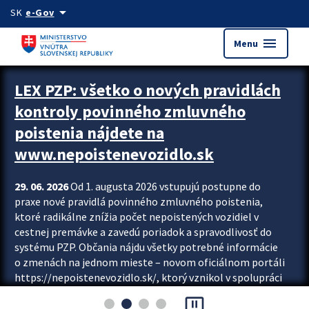
Preskocit na hlavný obsah
arrow_drop_down
SK
e-Gov
menu
Menu
Zastavit automatický posun upútavok
LEX PZP: všetko o nových pravidlách
kontroly povinného zmluvného
poistenia nájdete na
www.nepoistenevozidlo.sk
29. 06. 2026
Od 1. augusta 2026 vstupujú postupne do
praxe nové pravidlá povinného zmluvného poistenia,
ktoré radikálne znížia počet nepoistených vozidiel v
cestnej premávke a zavedú poriadok a spravodlivosť do
systému PZP. Občania nájdu všetky potrebné informácie
o zmenách na jednom mieste – novom oficiálnom portáli
https://nepoistenevozidlo.sk/, ktorý vznikol v spolupráci
Slovenskej kancelárie poisťovateľov (SKP), Slovenskej
pause_presentation
asociácie poisťovní (SLASPO) a Ministerstva vnútra SR.