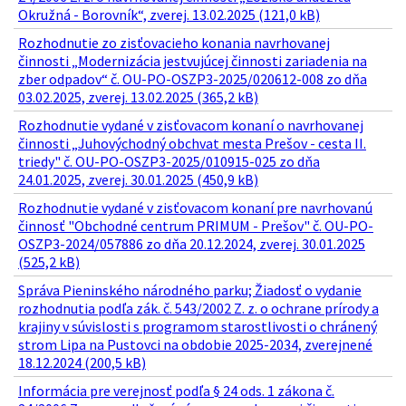
Okružná - Borovník“, zverej. 13.02.2025 (121,0 kB)
Rozhodnutie zo zisťovacieho konania navrhovanej
činnosti „Modernizácia jestvujúcej činnosti zariadenia na
zber odpadov“ č. OU-PO-OSZP3-2025/020612-008 zo dňa
03.02.2025, zverej. 13.02.2025 (365,2 kB)
Rozhodnutie vydané v zisťovacom konaní o navrhovanej
činnosti „Juhovýchodný obchvat mesta Prešov - cesta II.
triedy" č. OU-PO-OSZP3-2025/010915-025 zo dňa
24.01.2025, zverej. 30.01.2025 (450,9 kB)
Rozhodnutie vydané v zisťovacom konaní pre navrhovanú
činnosť "Obchodné centrum PRIMUM - Prešov" č. OU-PO-
OSZP3-2024/057886 zo dňa 20.12.2024, zverej. 30.01.2025
(525,2 kB)
Správa Pieninského národného parku; Žiadosť o vydanie
rozhodnutia podľa zák. č. 543/2002 Z. z. o ochrane prírody a
krajiny v súvislosti s programom starostlivosti o chránený
strom Lipa na Pustovci na obdobie 2025-2034, zverejnené
18.12.2024 (200,5 kB)
Informácia pre verejnosť podľa § 24 ods. 1 zákona č.