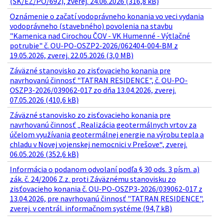
(SK/EZ/PO/692), zverej. 24.06.2026 (316,8 kB)
Oznámenie o začatí vodoprávneho konania vo veci vydania
vodoprávneho (stavebného) povolenia na stavbu
"Kamenica nad Cirochou ČOV - VK Humenné - Výtlačné
potrubie" č. OU-PO-OSZP2-2026/062404-004-BM z
19.05.2026, zverej. 22.05.2026 (3,0 MB)
Záväzné stanovisko zo zisťovacieho konania pre
navrhovanú činnosť "TATRAN RESIDENCE", č. OU-PO-
OSZP3-2026/039062-017 zo dňa 13.04.2026, zverej.
07.05.2026 (410,6 kB)
Záväzné stanovisko zo zisťovacieho konania pre
navrhovanú činnosť „Realizácia geotermálnych vrtov za
účelom využívania geotermálnej energie na výrobu tepla a
chladu v Novej vojenskej nemocnici v Prešove“, zverej.
06.05.2026 (352,6 kB)
Informácia o podanom odvolaní podľa § 30 ods. 3 písm. a)
zák. č. 24/2006 Z.z. proti Záväznému stanovisku zo
zisťovacieho konania č. OU-PO-OSZP3-2026/039062-017 z
13.04.2026, pre navrhovanú činnosť "TATRAN RESIDENCE",
zverej. v centrál. informačnom systéme (94,7 kB)