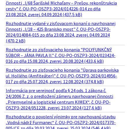
činnosti „I/68 Šarišské Michaľany – Prešov, rekonštrukcia
cesty" č. OU-PO-OSZP3-2024/014226-014 zo dňa
23.08.2024, zverej. 04.09.2024 (437,5 kB)
Rozhodnutie vydané v zisťovacom konaní o navrhovanej
činnosti „I/18 – 425 Branisko most" č. OU-PO-OSZP3-
2024/014084-015 zo dňa 23.08.2024, zverej. 04.09.2024
(470,2 kB)
Rozhodnutie zo zisťovacieho konania "POLYFUNKČNÝ
SÚBOR – JÁNA PAVLA II." č. OU-PO-OSZP3-2024/023424-
016 zo dňa 15.08.2024, zverej. 20.08.2024 (433,6 kB)
Rozhodnutie zo zisťovacieho konania "Úprava parkoviska
ul. Hollého (Amfiteáter)" č. OU-PO-OSZP3-2024/014956-
017 zo dňa 25.07.2024, zverej. 12.08.2024 (374,8 kB)
Informácia pre verejnosť podľa § 24 ods. 1 zákona č.
24/2006 Z. z. o predložení zámeru navrhovanej činnosti
„Priemyselné a logistické centrum KIMEX“, č. OU-PO-
OSZP3-2024/051228, zverej. 23.07.2024 (127,6 kB)
Rozhodnutie o povolení výnimky pre navrhovanú stavbu
„Vodná nádrž Furmanec“ č. OU-PO-OSZP2-2024/017370-
005/CE zo dňa 20.03.2024, zverej. 25.03.2024 (546,4 kB)