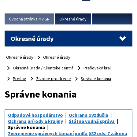
Novinky predstavili na...
Viac
Úvodná stránka MV SR
Okresné úrady
Okresné úrady
Okresné úrady
Okresné úrady
Okresné úrady / Klientske centrá
Prešovský kraj
Prešov
Životné prostredie
Správne konania
Správne konania
Odpadové hospodárstvo
Ochrana ovzdušia
Ochrana prírody a krajiny
Štátna vodná správa
Správne konania
Zverejnenie správnych konaní podľa §82 ods. 7 zákona