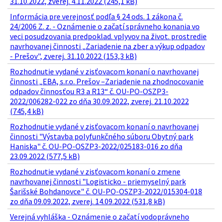
31.10.2022, zverej. 4.11.2022 (245,1 kB)
Informácia pre verejnosť podľa § 24 ods. 1 zákona č.
24/2006 Z. z. - Oznámenie o začatí správneho konania vo
veci posudzovania predpoklad. vplyvov na život. prostredie
navrhovanej činnosti „Zariadenie na zber a výkup odpadov
- Prešov", zverej. 31.10.2022 (153,3 kB)
Rozhodnutie vydané v zisťovacom konaní o navrhovanej
činnosti „EBA, s.r.o. Prešov –Zariadenie na zhodnocovanie
odpadov činnosťou R3 a R13“ č. OU-PO-OSZP3-
2022/006282-022 zo dňa 30.09.2022, zverej. 21.10.2022
(745,4 kB)
Rozhodnutie vydané v zisťovacom konaní o navrhovanej
činnosti "Výstavba polyfunkčného súboru Obytný park
Haniska" č. OU-PO-OSZP3-2022/025183-016 zo dňa
23.09.2022 (577,5 kB)
Rozhodnutie vydané v zisťovacom konaní o zmene
navrhovanej činnosti "Logisticko - priemyselný park
Šarišské Bohdanovce" č. OU-PO-OSZP3-2022/015304-018
zo dňa 09.09.2022, zverej. 14.09.2022 (531,8 kB)
Verejná vyhláška - Oznámenie o začatí vodoprávneho