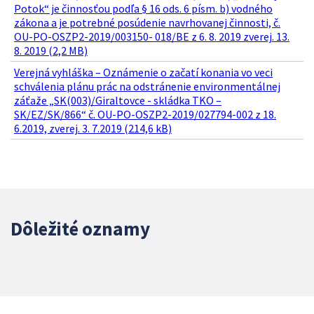
Potok“ je činnosťou podľa § 16 ods. 6 písm. b) vodného
zákona a je potrebné posúdenie navrhovanej činnosti, č.
OU-PO-OSZP2-2019/003150- 018/BE z 6. 8. 2019 zverej. 13.
8. 2019 (2,2 MB)
Verejná vyhláška – Oznámenie o začatí konania vo veci
schválenia plánu prác na odstránenie environmentálnej
záťaže „SK(003)/Giraltovce - skládka TKO –
SK/EZ/SK/866“ č. OU-PO-OSZP2-2019/027794-002 z 18.
6.2019, zverej. 3. 7.2019 (214,6 kB)
Dôležité oznamy