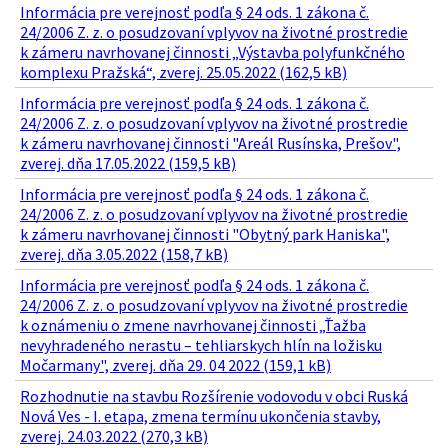
Informácia pre verejnosť podľa § 24 ods. 1 zákona č.
24/2006 Z. z. o posudzovaní vplyvov na životné prostredie
k zámeru navrhovanej činnosti „Výstavba polyfunkčného
komplexu Pražská“, zverej. 25.05.2022 (162,5 kB)
Informácia pre verejnosť podľa § 24 ods. 1 zákona č.
24/2006 Z. z. o posudzovaní vplyvov na životné prostredie
k zámeru navrhovanej činnosti "Areál Rusínska, Prešov",
zverej. dňa 17.05.2022 (159,5 kB)
Informácia pre verejnosť podľa § 24 ods. 1 zákona č.
24/2006 Z. z. o posudzovaní vplyvov na životné prostredie
k zámeru navrhovanej činnosti "Obytný park Haniska",
zverej. dňa 3.05.2022 (158,7 kB)
Informácia pre verejnosť podľa § 24 ods. 1 zákona č.
24/2006 Z. z. o posudzovaní vplyvov na životné prostredie
k oznámeniu o zmene navrhovanej činnosti „Ťažba
nevyhradeného nerastu – tehliarskych hlín na ložisku
Močarmany", zverej. dňa 29. 04 2022 (159,1 kB)
Rozhodnutie na stavbu Rozšírenie vodovodu v obci Ruská
Nová Ves - I. etapa, zmena termínu ukončenia stavby,
zverej. 24.03.2022 (270,3 kB)