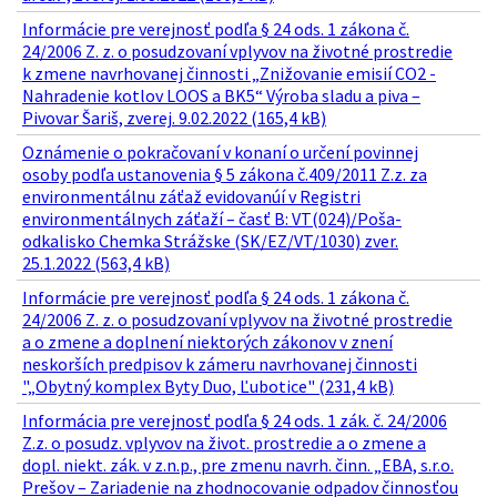
Informácie pre verejnosť podľa § 24 ods. 1 zákona č.
24/2006 Z. z. o posudzovaní vplyvov na životné prostredie
k zmene navrhovanej činnosti „Znižovanie emisií CO2 -
Nahradenie kotlov LOOS a BK5“ Výroba sladu a piva –
Pivovar Šariš, zverej. 9.02.2022 (165,4 kB)
Oznámenie o pokračovaní v konaní o určení povinnej
osoby podľa ustanovenia § 5 zákona č.409/2011 Z.z. za
environmentálnu záťaž evidovanúí v Registri
environmentálnych záťaží – časť B: VT(024)/Poša-
odkalisko Chemka Strážske (SK/EZ/VT/1030) zver.
25.1.2022 (563,4 kB)
Informácie pre verejnosť podľa § 24 ods. 1 zákona č.
24/2006 Z. z. o posudzovaní vplyvov na životné prostredie
a o zmene a doplnení niektorých zákonov v znení
neskorších predpisov k zámeru navrhovanej činnosti
"„Obytný komplex Byty Duo, Ľubotice" (231,4 kB)
Informácia pre verejnosť podľa § 24 ods. 1 zák. č. 24/2006
Z.z. o posudz. vplyvov na život. prostredie a o zmene a
dopl. niekt. zák. v z.n.p., pre zmenu navrh. činn. „EBA, s.r.o.
Prešov – Zariadenie na zhodnocovanie odpadov činnosťou