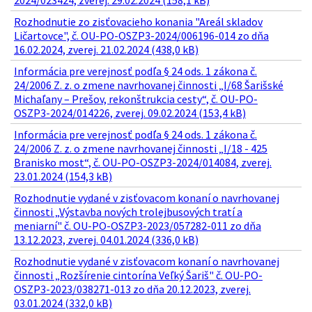
2024/023424, zverej. 29.02.2024 (158,1 kB)
Rozhodnutie zo zisťovacieho konania "Areál skladov
Ličartovce", č. OU-PO-OSZP3-2024/006196-014 zo dňa
16.02.2024, zverej. 21.02.2024 (438,0 kB)
Informácia pre verejnosť podľa § 24 ods. 1 zákona č.
24/2006 Z. z. o zmene navrhovanej činnosti „I/68 Šarišské
Michaľany – Prešov, rekonštrukcia cesty“, č. OU-PO-
OSZP3-2024/014226, zverej. 09.02.2024 (153,4 kB)
Informácia pre verejnosť podľa § 24 ods. 1 zákona č.
24/2006 Z. z. o zmene navrhovanej činnosti „I/18 - 425
Branisko most“, č. OU-PO-OSZP3-2024/014084, zverej.
23.01.2024 (154,3 kB)
Rozhodnutie vydané v zisťovacom konaní o navrhovanej
činnosti „Výstavba nových trolejbusových tratí a
meniarní" č. OU-PO-OSZP3-2023/057282-011 zo dňa
13.12.2023, zverej. 04.01.2024 (336,0 kB)
Rozhodnutie vydané v zisťovacom konaní o navrhovanej
činnosti „Rozšírenie cintorína Veľký Šariš" č. OU-PO-
OSZP3-2023/038271-013 zo dňa 20.12.2023, zverej.
03.01.2024 (332,0 kB)