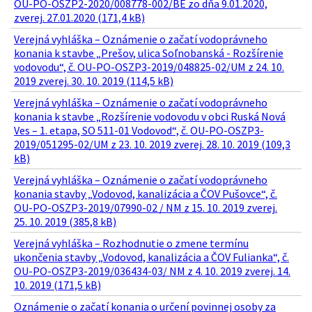
OU-PO-OSZP2-2020/008778-002/BE zo dňa 9.01.2020,
zverej. 27.01.2020 (171,4 kB)
Verejná vyhláška – Oznámenie o začatí vodoprávneho
konania k stavbe „Prešov, ulica Soľnobanská - Rozšírenie
vodovodu“, č. OU-PO-OSZP3-2019/048825-02/UM z 24. 10.
2019 zverej. 30. 10. 2019 (114,5 kB)
Verejná vyhláška – Oznámenie o začatí vodoprávneho
konania k stavbe „Rozšírenie vodovodu v obci Ruská Nová
Ves – 1. etapa, SO 511-01 Vodovod“, č. OU-PO-OSZP3-
2019/051295-02/UM z 23. 10. 2019 zverej. 28. 10. 2019 (109,3
kB)
Verejná vyhláška – Oznámenie o začatí vodoprávneho
konania stavby „Vodovod, kanalizácia a ČOV Pušovce“, č.
OU-PO-OSZP3-2019/07990-02 / NM z 15. 10. 2019 zverej.
25. 10. 2019 (385,8 kB)
Verejná vyhláška – Rozhodnutie o zmene termínu
ukončenia stavby „Vodovod, kanalizácia a ČOV Fulianka“, č.
OU-PO-OSZP3-2019/036434-03/ NM z 4. 10. 2019 zverej. 14.
10. 2019 (171,5 kB)
Oznámenie o začatí konania o určení povinnej osoby za