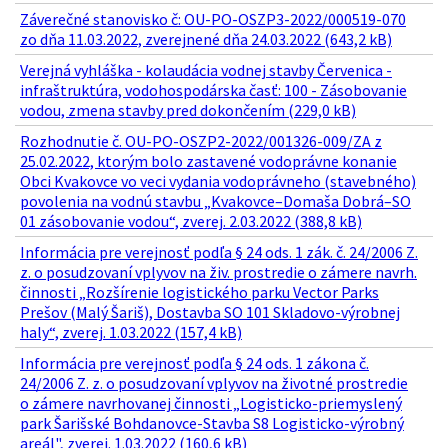
Záverečné stanovisko č: OU-PO-OSZP3-2022/000519-070
zo dňa 11.03.2022, zverejnené dňa 24.03.2022 (643,2 kB)
Verejná vyhláška - kolaudácia vodnej stavby Červenica -
infraštruktúra, vodohospodárska časť: 100 - Zásobovanie
vodou, zmena stavby pred dokončením (229,0 kB)
Rozhodnutie č. OU-PO-OSZP2-2022/001326-009/ZA z
25.02.2022, ktorým bolo zastavené vodoprávne konanie
Obci Kvakovce vo veci vydania vodoprávneho (stavebného)
povolenia na vodnú stavbu „Kvakovce–Domaša Dobrá–SO
01 zásobovanie vodou“, zverej. 2.03.2022 (388,8 kB)
Informácia pre verejnosť podľa § 24 ods. 1 zák. č. 24/2006 Z.
z. o posudzovaní vplyvov na živ. prostredie o zámere navrh.
činnosti „Rozšírenie logistického parku Vector Parks
Prešov (Malý Šariš), Dostavba SO 101 Skladovo-výrobnej
haly“, zverej. 1.03.2022 (157,4 kB)
Informácia pre verejnosť podľa § 24 ods. 1 zákona č.
24/2006 Z. z. o posudzovaní vplyvov na životné prostredie
o zámere navrhovanej činnosti „Logisticko-priemyslený
park Šarišské Bohdanovce-Stavba S8 Logisticko-výrobný
areál", zverej. 1.03.2022 (160,6 kB)