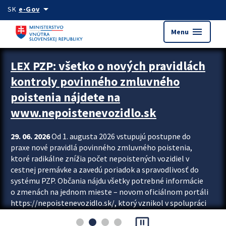
Preskocit na hlavný obsah
arrow_drop_down
SK
e-Gov
menu
Menu
Zastavit automatický posun upútavok
LEX PZP: všetko o nových pravidlách
kontroly povinného zmluvného
poistenia nájdete na
www.nepoistenevozidlo.sk
29. 06. 2026
Od 1. augusta 2026 vstupujú postupne do
praxe nové pravidlá povinného zmluvného poistenia,
ktoré radikálne znížia počet nepoistených vozidiel v
cestnej premávke a zavedú poriadok a spravodlivosť do
systému PZP. Občania nájdu všetky potrebné informácie
o zmenách na jednom mieste – novom oficiálnom portáli
https://nepoistenevozidlo.sk/, ktorý vznikol v spolupráci
Slovenskej kancelárie poisťovateľov (SKP), Slovenskej
pause_presentation
asociácie poisťovní (SLASPO) a Ministerstva vnútra SR.