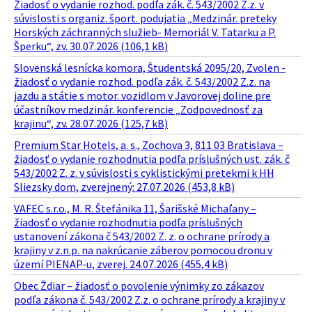
Žiadosť o vydanie rozhod. podľa zák. č. 543/2002 Z.z. v
súvislosti s organiz. šport. podujatia „Medzinár. preteky
Horských záchranných služieb- Memoriál V. Tatarku a P.
Šperku“, zv. 30.07.2026 (106,1 kB)
Slovenská lesnícka komora, Študentská 2095/20, Zvolen -
žiadosť o vydanie rozhod. podľa zák. č. 543/2002 Z.z. na
jazdu a státie s motor. vozidlom v Javorovej doline pre
účastníkov medzinár. konferencie „Zodpovednosť za
krajinu“, zv. 28.07.2026 (125,7 kB)
Premium Star Hotels, a. s., Zochova 3, 811 03 Bratislava –
žiadosť o vydanie rozhodnutia podľa príslušných ust. zák. č
543/2002 Z. z. v súvislosti s cyklistickými pretekmi k HH
Sliezsky dom, zverejnený: 27.07.2026 (453,8 kB)
VAFEC s.r.o., M. R. Štefánika 11, Šarišské Michaľany –
žiadosť o vydanie rozhodnutia podľa príslušných
ustanovení zákona č 543/2002 Z. z. o ochrane prírody a
krajiny v z.n.p. na nakrúcanie záberov pomocou dronu v
území PIENAP-u, zverej. 24.07.2026 (455,4 kB)
Obec Ždiar – žiadosť o povolenie výnimky zo zákazov
podľa zákona č. 543/2002 Z.z. o ochrane prírody a krajiny v