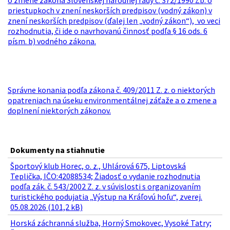
o zmene zákona Slovenskej národnej rady č. 372/1990 Zb. o
priestupkoch v znení neskorších predpisov (vodný zákon) v
znení neskorších predpisov (ďalej len „vodný zákon“), vo veci
rozhodnutia, či ide o navrhovanú činnosť podľa § 16 ods. 6
písm. b) vodného zákona.
Správne konania podľa zákona č. 409/2011 Z. z. o niektorých
opatreniach na úseku environmentálnej záťaže a o zmene a
doplnení niektorých zákonov.
Dokumenty na stiahnutie
Športový klub Horec, o. z., Uhlárová 675, Liptovská
Teplička, IČO:42088534; Žiadosť o vydanie rozhodnutia
podľa zák. č. 543/2002 Z. z. v súvislosti s organizovaním
turistického podujatia „Výstup na Kráľovú hoľu“, zverej.
05.08.2026 (101,2 kB)
Horská záchranná služba, Horný Smokovec, Vysoké Tatry;