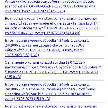
Vyhláška - kolaudácia stavby Verejný vodovod Fričovce,
rozhodnutie č. OU-PO-OSZP3-2023/030931-004, zo dňa
28.7.2023, zverej. 31.7.2023 (325,6 kB)
Rozhodnutie vydané v zisťovacom konaní o navrhovanej
činnosti „Ťažba nevyhradeného nerastu - tehliarskych hlín
na ložisku Močarmany“ č. OU-PO-OSZP3-2023/002695-016
zo dňa 09.06.2023, zverej. 17.07.2023 (543,4 kB)
Informácia pre verejnosť podľa § 24 ods. 1 zákona č.
24/2006 Z. z. - zámer „Logistické centrum VEDOS
Záborské“ č. OU-PO-OSZP3-2023/041085, zverej.
13.07.2023 (153,1 kB)
Oznámenie o konaní konzultácií dňa 19.07.2023 k
navrhovanej činnosti "Prešov - Obytný súbor Nový Solivar"
č. konania OU-PO-OSZP3-2023/008126, zverej. 12.07.2023
(235,0 kB)
Informácia pre verejnosť podľa § 24 ods. 1 zákona č.
24/2006 Z. z. o zmene navrhovanej činnosti „Rozšírenie
cintorína, Veľký Šariš“ č. OU-PO-OSZP3-2023/038271,
zverej. 23.06.2023 (154,9 kB)
Rozhodnutie vydané v zisťovacom konaní o navrhovanej