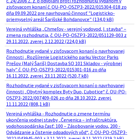
č. 24/2006 Z. z. o odvolaní proti rozhodnutiu vydanom v
zisťovacom konaní č. OU-PO-OSZP3-2022/015304-018 zo
dňa 09.09.2022 pre navrhovanú činnosť "Logisticko-
priemyselný areál Šarišské Bohdanovce" (134,0 kB)
Verejná vyhláška „Chmeľov - verejný vodovod, I. stavba“ –
zmena rozhodnutia, č. OU-PO-OSZP3-2022/051129-003 z
29.11.2022, zverej. 2.12.2022 (224,0 kB)
Rozhodnutie vydané v zisťovacom konaní o navrhovanej
činnosti „Rozšírenie Logistického parku Vector Parks
Prešov (Malý Šariš) Dostavba SO 101 Skladov - výrobnej
haly" č. OU-PO-OSZP3-2022/015301-016 zo dňa
16.11.2022, zverej. 23.11.2022 (520,7 kB)
Rozhodnutie vydané v zisťovacom konaní o navrhovanej
činnosti „Obytný komplex Byty Duo, Ľubotice“ č. OU-PO-
OSZP3-2022/007409-026 zo dňa 28.10.2022, zverej.
11.11.2022 (808,1 kB)
Verejná vyhláška - Rozhodnutie o zmene termínu
ukončenia vodnej stavby „Červenica – infraštruktúra,
vodohospodárska časť: 100 – Zásobovanie vodou, 200 -
Odvádzanie a čistenie odpadových vôd“, č. OU-PO-OSZP3-
2022/043945-003 z 3.11.2022, zverej. 9.11.2022 (319,2 kB)