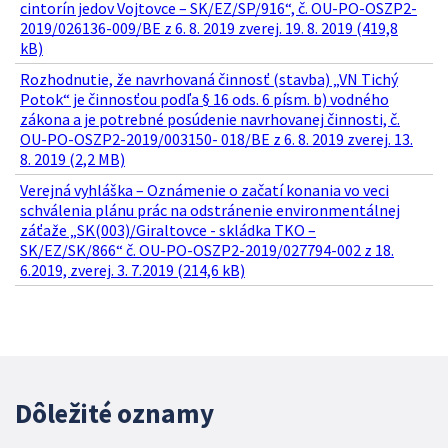
cintorín jedov Vojtovce – SK/EZ/SP/916“, č. OU-PO-OSZP2-
2019/026136-009/BE z 6. 8. 2019 zverej. 19. 8. 2019 (419,8
kB)
Rozhodnutie, že navrhovaná činnosť (stavba) „VN Tichý
Potok“ je činnosťou podľa § 16 ods. 6 písm. b) vodného
zákona a je potrebné posúdenie navrhovanej činnosti, č.
OU-PO-OSZP2-2019/003150- 018/BE z 6. 8. 2019 zverej. 13.
8. 2019 (2,2 MB)
Verejná vyhláška – Oznámenie o začatí konania vo veci
schválenia plánu prác na odstránenie environmentálnej
záťaže „SK(003)/Giraltovce - skládka TKO –
SK/EZ/SK/866“ č. OU-PO-OSZP2-2019/027794-002 z 18.
6.2019, zverej. 3. 7.2019 (214,6 kB)
Dôležité oznamy