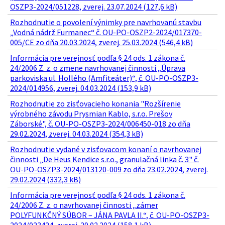
OSZP3-2024/051228, zverej. 23.07.2024 (127,6 kB)
Rozhodnutie o povolení výnimky pre navrhovanú stavbu
„Vodná nádrž Furmanec“ č. OU-PO-OSZP2-2024/017370-
005/CE zo dňa 20.03.2024, zverej. 25.03.2024 (546,4 kB)
Informácia pre verejnosť podľa § 24 ods. 1 zákona č.
24/2006 Z. z. o zmene navrhovanej činnosti „Úprava
parkoviska ul. Hollého (Amfiteáter)“, č. OU-PO-OSZP3-
2024/014956, zverej. 04.03.2024 (153,9 kB)
Rozhodnutie zo zisťovacieho konania "Rozšírenie
výrobného závodu Prysmian Kablo, s.r.o. Prešov
Záborské", č. OU-PO-OSZP3-2024/006450-018 zo dňa
29.02.2024, zverej. 04.03.2024 (354,3 kB)
Rozhodnutie vydané v zisťovacom konaní o navrhovanej
činnosti „De Heus Kendice s.r.o., granulačná linka č. 3" č.
OU-PO-OSZP3-2024/013120-009 zo dňa 23.02.2024, zverej.
29.02.2024 (332,3 kB)
Informácia pre verejnosť podľa § 24 ods. 1 zákona č.
24/2006 Z. z. o navrhovanej činnosti „zámer
POLYFUNKČNÝ SÚBOR – JÁNA PAVLA II.“, č. OU-PO-OSZP3-