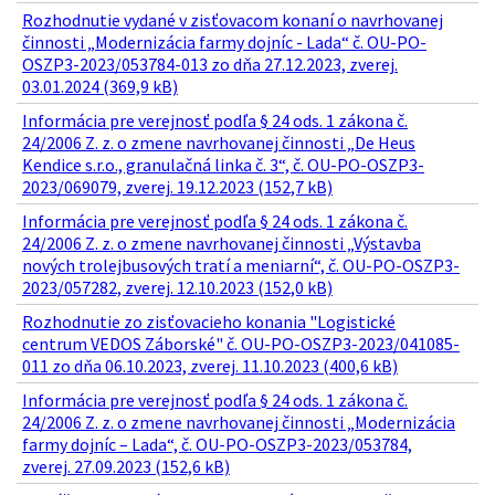
Rozhodnutie vydané v zisťovacom konaní o navrhovanej
činnosti „Modernizácia farmy dojníc - Lada“ č. OU-PO-
OSZP3-2023/053784-013 zo dňa 27.12.2023, zverej.
03.01.2024 (369,9 kB)
Informácia pre verejnosť podľa § 24 ods. 1 zákona č.
24/2006 Z. z. o zmene navrhovanej činnosti „De Heus
Kendice s.r.o., granulačná linka č. 3“, č. OU-PO-OSZP3-
2023/069079, zverej. 19.12.2023 (152,7 kB)
Informácia pre verejnosť podľa § 24 ods. 1 zákona č.
24/2006 Z. z. o zmene navrhovanej činnosti „Výstavba
nových trolejbusových tratí a meniarní“, č. OU-PO-OSZP3-
2023/057282, zverej. 12.10.2023 (152,0 kB)
Rozhodnutie zo zisťovacieho konania "Logistické
centrum VEDOS Záborské" č. OU-PO-OSZP3-2023/041085-
011 zo dňa 06.10.2023, zverej. 11.10.2023 (400,6 kB)
Informácia pre verejnosť podľa § 24 ods. 1 zákona č.
24/2006 Z. z. o zmene navrhovanej činnosti „Modernizácia
farmy dojníc – Lada“, č. OU-PO-OSZP3-2023/053784,
zverej. 27.09.2023 (152,6 kB)