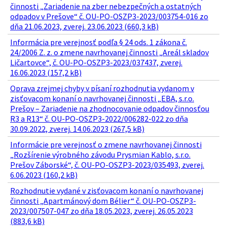
činnosti „Zariadenie na zber nebezpečných a ostatných
odpadov v Prešove“ č. OU-PO-OSZP3-2023/003754-016 zo
dňa 21.06.2023, zverej. 23.06.2023 (660,3 kB)
Informácia pre verejnosť podľa § 24 ods. 1 zákona č.
24/2006 Z. z. o zmene navrhovanej činnosti „Areál skladov
Ličartovce“, č. OU-PO-OSZP3-2023/037437, zverej.
16.06.2023 (157,2 kB)
Oprava zrejmej chyby v písaní rozhodnutia vydanom v
zisťovacom konaní o navrhovanej činnosti „EBA, s.r.o.
Prešov – Zariadenie na zhodnocovanie odpadov činnosťou
R3 a R13“ č. OU-PO-OSZP3-2022/006282-022 zo dňa
30.09.2022, zverej. 14.06.2023 (267,5 kB)
Informácie pre verejnosť o zmene navrhovanej činnosti
„Rozšírenie výrobného závodu Prysmian Kablo, s.r.o.
Prešov Záborské“, č. OU-PO-OSZP3-2023/035493, zverej.
6.06.2023 (160,2 kB)
Rozhodnutie vydané v zisťovacom konaní o navrhovanej
činnosti „Apartmánový dom Bélier“ č. OU-PO-OSZP3-
2023/007507-047 zo dňa 18.05.2023, zverej. 26.05.2023
(883,6 kB)