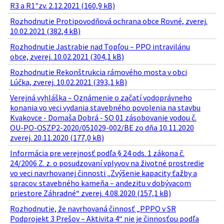
R3 a R1"zv. 2.12.2021 (160,9 kB)
Rozhodnutie Protipovodňová ochrana obce Rovné, zverej.
10.02.2021 (382,4 kB)
Rozhodnutie Jastrabie nad Topľou – PPO intravilánu
obce, zverej. 10.02.2021 (304,1 kB)
Rozhodnutie Rekonštrukcia rámového mosta v obci
Lúčka, zverej. 10.02.2021 (393,1 kB)
Verejná vyhláška – Oznámenie o začatí vodoprávneho
konania vo veci vydania stavebného povolenia na stavbu
Kvakovce - Domaša Dobrá - SO 01 zásobovanie vodou č.
OU-PO-OSZP2-2020/051029-002/BE zo dňa 10.11.2020
zverej. 20.11.2020 (177,0 kB)
Informácia pre verejnosť podľa § 24 ods. 1 zákona č.
24/2006 Z. z. o posudzovaní vplyvov na životné prostredie
vo veci navrhovanej činnosti „Zvýšenie kapacity ťažby a
spracov. stavebného kameňa – andezitu v dobývacom
priestore Záhradné“ zverej. 4.08.2020 (157,1 kB)
Rozhodnutie, že navrhovaná činnosť „PPPO v SR
Podprojekt 3 Prešov – Aktivita 4“ nie je činnosťou podľa