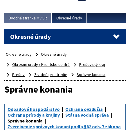
Novinky predstavili na...
Viac
Úvodná stránka MV SR
Okresné úrady
Okresné úrady
Okresné úrady
Okresné úrady
Okresné úrady / Klientske centrá
Prešovský kraj
Prešov
Životné prostredie
Správne konania
Správne konania
Odpadové hospodárstvo
Ochrana ovzdušia
Ochrana prírody a krajiny
Štátna vodná správa
Správne konania
Zverejnenie správnych konaní podľa §82 ods. 7 zákona