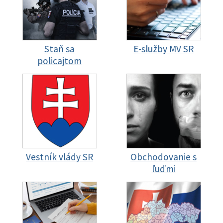
Staň sa
E-služby MV SR
policajtom
Vestník vlády SR
Obchodovanie s
ľuďmi