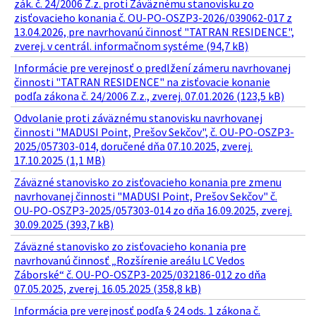
zák. č. 24/2006 Z.z. proti Záväznému stanovisku zo
zisťovacieho konania č. OU-PO-OSZP3-2026/039062-017 z
13.04.2026, pre navrhovanú činnosť "TATRAN RESIDENCE",
zverej. v centrál. informačnom systéme (94,7 kB)
Informácie pre verejnosť o predlžení zámeru navrhovanej
činnosti "TATRAN RESIDENCE" na zisťovacie konanie
podľa zákona č. 24/2006 Z.z., zverej. 07.01.2026 (123,5 kB)
Odvolanie proti záväznému stanovisku navrhovanej
činnosti "MADUSI Point, Prešov Sekčov", č. OU-PO-OSZP3-
2025/057303-014, doručené dňa 07.10.2025, zverej.
17.10.2025 (1,1 MB)
Záväzné stanovisko zo zisťovacieho konania pre zmenu
navrhovanej činnosti "MADUSI Point, Prešov Sekčov" č.
OU-PO-OSZP3-2025/057303-014 zo dňa 16.09.2025, zverej.
30.09.2025 (393,7 kB)
Záväzné stanovisko zo zisťovacieho konania pre
navrhovanú činnosť „Rozšírenie areálu LC Vedos
Záborské“ č. OU-PO-OSZP3-2025/032186-012 zo dňa
07.05.2025, zverej. 16.05.2025 (358,8 kB)
Informácia pre verejnosť podľa § 24 ods. 1 zákona č.