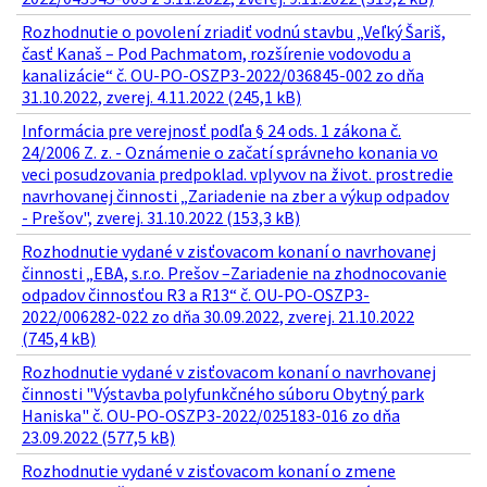
Rozhodnutie o povolení zriadiť vodnú stavbu „Veľký Šariš,
časť Kanaš – Pod Pachmatom, rozšírenie vodovodu a
kanalizácie“ č. OU-PO-OSZP3-2022/036845-002 zo dňa
31.10.2022, zverej. 4.11.2022 (245,1 kB)
Informácia pre verejnosť podľa § 24 ods. 1 zákona č.
24/2006 Z. z. - Oznámenie o začatí správneho konania vo
veci posudzovania predpoklad. vplyvov na život. prostredie
navrhovanej činnosti „Zariadenie na zber a výkup odpadov
- Prešov", zverej. 31.10.2022 (153,3 kB)
Rozhodnutie vydané v zisťovacom konaní o navrhovanej
činnosti „EBA, s.r.o. Prešov –Zariadenie na zhodnocovanie
odpadov činnosťou R3 a R13“ č. OU-PO-OSZP3-
2022/006282-022 zo dňa 30.09.2022, zverej. 21.10.2022
(745,4 kB)
Rozhodnutie vydané v zisťovacom konaní o navrhovanej
činnosti "Výstavba polyfunkčného súboru Obytný park
Haniska" č. OU-PO-OSZP3-2022/025183-016 zo dňa
23.09.2022 (577,5 kB)
Rozhodnutie vydané v zisťovacom konaní o zmene