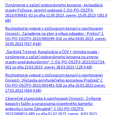
Oznámenie o začatí vodoprávneho konania - kolaudácia
stavby Fričovce, verejný vodovod, č. OU-PO-OSZP3-
2023/030931-02 zo dňa 11.05.2023, zverej. 15.05.2023 (181,0
kB)
Rozhodnutie vydané v zisťovacom konaní o navrhovanej
činnosti „Zariadenie na zber a výkup odpadov - Prešov“ č.
OU-PO-OSZP3-2023/005599-016 zo dňa 04.05.2023, zverej.
10.05.2023 (557,4 kB)
„Šarišská Trstená, Kanalizácia a ČOV + rómska osada -
oznámenie o začatí vodoprávneho konania na zmenu
stavby pred dokončením“, č. OU-PO-OSZP3-2023/021724-
002 zo dňa 23.03.2023, zverej. 28.03.2023 (129,9 kB)
Rozhodnutie vydané v zisťovacom konaní o navrhovanej
činnosti „Výstavba polyfunkčného komplexu Pražská“ č.
OU-PO-OSZP3-2023/003491-020 zo dňa 10.03.2023 zverej.
17.03.2023 (564,4 kB)
Záverečné stanovisko k navrhovanej činnosti „Zvýšenie
kapacity ťažby a spracovania stavebného kameňa-
andezitu v lome Záhradné“, č. OU-PO-OSZP3-
2023/000813-085 zo dňa 01.02.2023, zverej., 8.03.2023