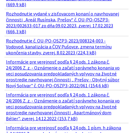
(669,9 kB)
Rozhodnutie vydané v zisťovacom konaní o navrhovanej
činnosti „Areál Rusínska, Prešov“ č. OU-PO-OSZP3-
2023/002633-017 zo dňa 09.02.2023, zverej. 17.02.2023
(666,3 kB)
Rozhodnutie č. OU-PO-OSZP3-2023/008324-003 -
Vodovod, kanalizácia a ČOV Pušovce, zmena termínu
ukončenia stavby, zverej. 8.02.2023 (224,3 kB)
Informácie pre verejnosť podľa § 24 ods. 1 zákona č.
24/2006 Z. z. - Oznámenie o začatí správneho konania vo
veci posudzovania predpokladaných vplyvov na životné
prostredie navrhovanej činnosti „ Prešov - Obytný súbor
Nový Solivar" č. OU-PO-OSZP3-2022/061 (154,6 kB)
Informácia pre verejnosť podľa § 24 ods. 1 zákona č.
24/2006 Z. z. - Oznámenie o začatí správneho konania vo
veci posudzovania predpokladaných vplyvov na životné
prostredie navrhovanej činnosti „Apartmánový dom
Bélier", zverej. 14.12.2022 (153,7 kB)
Informácia pre verejnosť podľa § 24 ods. 1 písm. h zákona