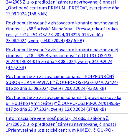
24/2006 Z. z. o predložení zámeru navrhovanej činnosti
„Obchodné centrum PRIMUM - PREŠOV“, zverejnené dňa
13.09.2024 (158,5 kB)
Rozhodnutie vydané v zisťovacom konaní o navrhovanej
činnosti „I/68 Šarišské Michaľany – Prešov, rekonštrukcia
cesty" č. OU-PO-OSZP3-2024/014226-014 zo dňa
23.08.2024, zverej. 04.09.2024 (437,5 kB)
Rozhodnutie vydané v zisťovacom konaní o navrhovanej
činnosti „I/18 – 425 Branisko most" č. OU-PO-OSZP3-
2024/014084-015 zo dňa 23.08.2024, zverej. 04.09.2024
(470,2 kB)
Rozhodnutie zo zisťovacieho konania "POLYFUNKČNÝ
SÚBOR – JÁNA PAVLA II." č. OU-PO-OSZP3-2024/023424-
016 zo dňa 15.08.2024, zverej. 20.08.2024 (433,6 kB)
Rozhodnutie zo zisťovacieho konania "Úprava parkoviska
ul. Hollého (Amfiteáter)" č. OU-PO-OSZP3-2024/014956-
017 zo dňa 25.07.2024, zverej. 12.08.2024 (374,8 kB)
Informácia pre verejnosť podľa § 24 ods. 1 zákona č.
24/2006 Z. z. o predložení zámeru navrhovanej činnosti
„Priemyselné a logistické centrum KIMEX“, č. OU-PO-