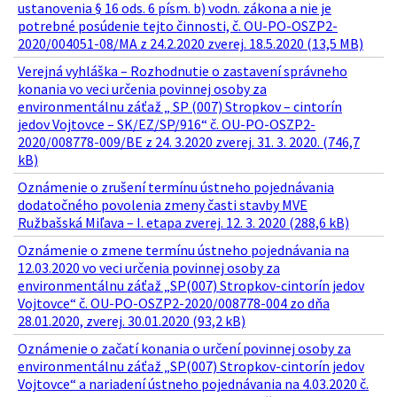
ustanovenia § 16 ods. 6 písm. b) vodn. zákona a nie je
potrebné posúdenie tejto činnosti, č. OU-PO-OSZP2-
2020/004051-08/MA z 24.2.2020 zverej. 18.5.2020 (13,5 MB)
Verejná vyhláška – Rozhodnutie o zastavení správneho
konania vo veci určenia povinnej osoby za
environmentálnu záťaž „ SP (007) Stropkov – cintorín
jedov Vojtovce – SK/EZ/SP/916“ č. OU-PO-OSZP2-
2020/008778-009/BE z 24. 3.2020 zverej. 31. 3. 2020. (746,7
kB)
Oznámenie o zrušení termínu ústneho pojednávania
dodatočného povolenia zmeny časti stavby MVE
Ružbašská Miľava – I. etapa zverej. 12. 3. 2020 (288,6 kB)
Oznámenie o zmene termínu ústneho pojednávania na
12.03.2020 vo veci určenia povinnej osoby za
environmentálnu záťaž „SP(007) Stropkov-cintorín jedov
Vojtovce“ č. OU-PO-OSZP2-2020/008778-004 zo dňa
28.01.2020, zverej. 30.01.2020 (93,2 kB)
Oznámenie o začatí konania o určení povinnej osoby za
environmentálnu záťaž „SP(007) Stropkov-cintorín jedov
Vojtovce“ a nariadení ústneho pojednávania na 4.03.2020 č.