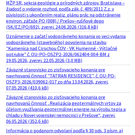
MŽP SR, sekcia geológie a prírodných zdrojov, Bratislava –
žiadosť o vydanie rozhod. podľa zák. č. 409/2011 Z.z. v
súvislosti s ukončením realiz. plánu prác na odstránenie
environ. záťaže PO (008) / Prešov–rušňové depo
(SK/EZ/PO/692), zverej. 24.06.2026 (316,8 kB)
Oznámenie o začatí vodoprávneho konania vo veci vydania
vodoprávneho (stavebného) povolenia na stavbu
"Kamenica nad Cirochou ČOV - VK Humenné - Výtlačné
potrubie" č. OU-PO-OSZP2-2026/062404-004-BM z
19.05.2026, zverej. 22.05.2026 (3,0 MB)
Záväzné stanovisko zo zisťovacieho konania pre
navrhovanú činnosť "TATRAN RESIDENCE", č. OU-PO-
OSZP3-2026/039062-017 zo dňa 13.04.2026, zverej.
07.05.2026 (410,6 kB)
Záväzné stanovisko zo zisťovacieho konania pre
navrhovanú činnosť „Realizácia geotermálnych vrtov za
účelom využívania geotermálnej energie na výrobu tepla a
chladu v Novej vojenskej nemocnici v Prešove“, zverej.
06.05.2026 (352,6 kB)
Informácia o podanom odvolaní podľa § 30 ods. 3 písm. a)