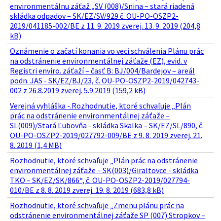
environmentálnu záťaž „SV (008)/Snina – stará riadená
skládka odpadov – SK/EZ/SV/929 č. OU-PO-OSZP2-
2019/041185-002/BE z 11. 9. 2019 zverej. 13. 9. 2019 (204,8
kB)
Oznámenie o začatí konania vo veci schválenia Plánu prác
na odstránenie environmentálnej záťaže (EZ), evid. v
Registri enviro. záťaží – časť B: BJ/004/Bardejov – areál
podn. JAS - SK/EZ/BJ/23, č. OU-PO-OSZP2-2019/042743-
002 z 26.8.2019 zverej. 5.9.2019 (159,2 kB)
Verejná vyhláška -.Rozhodnutie, ktoré schvaľuje „Plán
prác na odstránenie environmentálnej záťaže –
SL(009)/Stará Ľubovňa - skládka Skalka – SK/EZ/SL/890, č.
OU-PO-OSZP2-2019/027792-009/BE z 9. 8. 2019 zverej. 21.
8. 2019 (1,4 MB)
Rozhodnutie, ktoré schvaľuje „Plán prác na odstránenie
environmentálnej záťaže – SK(003)/Giraltovce - skládka
TKO – SK/EZ/SK/866“, č. OU-PO-OSZP2-2019/027794-
010/BE z 8. 8. 2019 zverej. 19. 8. 2019 (683,8 kB)
Rozhodnutie, ktoré schvaľuje „Zmenu plánu prác na
odstránenie environmentálnej záťaže SP (007) Stropkov –