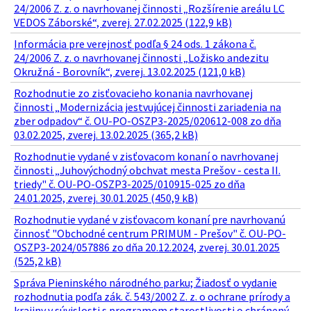
24/2006 Z. z. o navrhovanej činnosti „Rozšírenie areálu LC
VEDOS Záborské“, zverej. 27.02.2025 (122,9 kB)
Informácia pre verejnosť podľa § 24 ods. 1 zákona č.
24/2006 Z. z. o navrhovanej činnosti „Ložisko andezitu
Okružná - Borovník“, zverej. 13.02.2025 (121,0 kB)
Rozhodnutie zo zisťovacieho konania navrhovanej
činnosti „Modernizácia jestvujúcej činnosti zariadenia na
zber odpadov“ č. OU-PO-OSZP3-2025/020612-008 zo dňa
03.02.2025, zverej. 13.02.2025 (365,2 kB)
Rozhodnutie vydané v zisťovacom konaní o navrhovanej
činnosti „Juhovýchodný obchvat mesta Prešov - cesta II.
triedy" č. OU-PO-OSZP3-2025/010915-025 zo dňa
24.01.2025, zverej. 30.01.2025 (450,9 kB)
Rozhodnutie vydané v zisťovacom konaní pre navrhovanú
činnosť "Obchodné centrum PRIMUM - Prešov" č. OU-PO-
OSZP3-2024/057886 zo dňa 20.12.2024, zverej. 30.01.2025
(525,2 kB)
Správa Pieninského národného parku; Žiadosť o vydanie
rozhodnutia podľa zák. č. 543/2002 Z. z. o ochrane prírody a
krajiny v súvislosti s programom starostlivosti o chránený