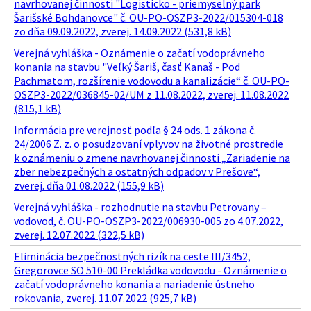
navrhovanej činnosti "Logisticko - priemyselný park
Šarišské Bohdanovce" č. OU-PO-OSZP3-2022/015304-018
zo dňa 09.09.2022, zverej. 14.09.2022 (531,8 kB)
Verejná vyhláška - Oznámenie o začatí vodoprávneho
konania na stavbu "Veľký Šariš, časť Kanaš - Pod
Pachmatom, rozšírenie vodovodu a kanalizácie“ č. OU-PO-
OSZP3-2022/036845-02/UM z 11.08.2022, zverej. 11.08.2022
(815,1 kB)
Informácia pre verejnosť podľa § 24 ods. 1 zákona č.
24/2006 Z. z. o posudzovaní vplyvov na životné prostredie
k oznámeniu o zmene navrhovanej činnosti „Zariadenie na
zber nebezpečných a ostatných odpadov v Prešove“,
zverej. dňa 01.08.2022 (155,9 kB)
Verejná vyhláška - rozhodnutie na stavbu Petrovany –
vodovod, č. OU-PO-OSZP3-2022/006930-005 zo 4.07.2022,
zverej. 12.07.2022 (322,5 kB)
Eliminácia bezpečnostných rizík na ceste III/3452,
Gregorovce SO 510-00 Prekládka vodovodu - Oznámenie o
začatí vodoprávneho konania a nariadenie ústneho
rokovania, zverej. 11.07.2022 (925,7 kB)