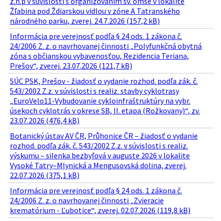
z.n.p v súvislosti s organizovaním sv. omše v lokalite
Žľabina pod Ždiarskou vidlou v zóne A Tatranského
národného parku, zverej. 24.7.2026 (157,2 kB)
Informácia pre verejnosť podľa § 24 ods. 1 zákona č.
24/2006 Z. z. o navrhovanej činnosti „Polyfunkčná obytná
zóna s občianskou vybavenosťou, Rezidencia Teriana,
Prešov“, zverej. 23.07.2026 (121,7 kB)
SÚC PSK, Prešov - žiadosť o vydanie rozhod. podľa zák. č.
543/2002 Z.z. v súvislosti s realiz. stavby cyklotrasy
„EuroVelo11-Vybudovanie cykloinfraštruktúry na vybr.
úsekoch cyklotrás v okrese SB, II. etapa (Rožkovany)“, zv.
23.07.2026 (476,4 kB)
Botanický ústav AV ČR, Průhonice ČR – žiadosť o vydanie
rozhod. podľa zák. č. 543/2002 Z.z. v súvislosti s realiz.
výskumu – silenka bezbyľová v auguste 2026 v lokalite
Vysoké Tatry–Mlynická a Mengusovská dolina, zverej.
22.07.2026 (375,1 kB)
Informácia pre verejnosť podľa § 24 ods. 1 zákona č.
24/2006 Z. z. o navrhovanej činnosti „Zvieracie
krematórium - Ľubotice“, zverej. 02.07.2026 (119,8 kB)