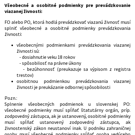
Všeobecné a osobitné podmienky pre prevádzkovanie
viazanej živnosti:
FO alebo PO, ktorá hodlá prevádzkovať viazanú živnosť musí
splniť všeobecné a osobitné podmienky prevádzkovania
živnosti:
všeobecnými podmienkami prevádzkovania viazanej
živnosti sú:
- dosiahnutie veku 18 rokov
- spôsobilosť na právne úkony
- bezúhonnosť (preukazuje sa výpisom z registra
trestov)
osobitnou podmienkou prevádzkovania viazanej
živnosti je preukázanie odbornej spôsobilosti
Pozn.:
Splnenie všeobecných podmienok u slovenskej PO:
všeobecné podmienky musí spĺňať štatutárny orgán, príp.
zodpovedný zástupca, ak je ustanovený, osobitné podmienky
musí spĺňať ustanovený zodpovedný zástupca, ak
živnostenský zákon neustanoví inak. U podniku zahraničnej
osoby musí všeobecné podmienky spĺňať osoba vedúceho