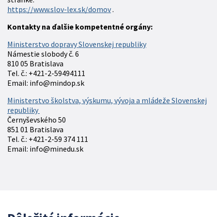
https://www.slov-lex.sk/domov
.
Kontakty na ďalšie kompetentné orgány:
Ministerstvo dopravy Slovenskej republiky
Námestie slobody č. 6
810 05 Bratislava
Tel. č.: +421-2-59494111
Email: info@mindop.sk
Ministerstvo školstva, výskumu, vývoja a mládeže Slovenskej
republiky
Černyševského 50
851 01 Bratislava
Tel. č.: +421-2-59 374 111
Email: info@minedu.sk