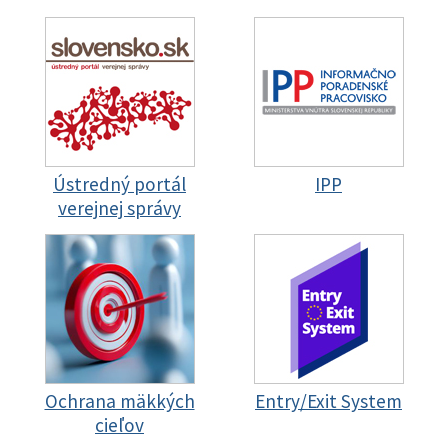
Ústredný portál
IPP
verejnej správy
Ochrana mäkkých
Entry/Exit System
cieľov