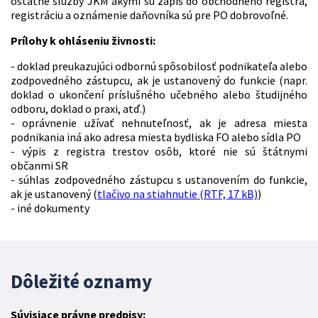
ostatné služby JKM akými sú zápis do obchodného registra,
registráciu a oznámenie daňovníka sú pre PO dobrovoľné.
Prílohy k ohláseniu živnosti:
- doklad preukazujúci odbornú spôsobilosť podnikateľa alebo
zodpovedného zástupcu, ak je ustanovený do funkcie (napr.
doklad o ukončení príslušného učebného alebo študijného
odboru, doklad o praxi, atď.)
- oprávnenie užívať nehnuteľnosť, ak je adresa miesta
podnikania iná ako adresa miesta bydliska FO alebo sídla PO
- výpis z registra trestov osôb, ktoré nie sú štátnymi
občanmi SR
- súhlas zodpovedného zástupcu s ustanovením do funkcie,
ak je ustanovený (
tlačivo na stiahnutie (RTF, 17 kB)
)
- iné dokumenty
Dôležité oznamy
Súvisiace právne predpisy: