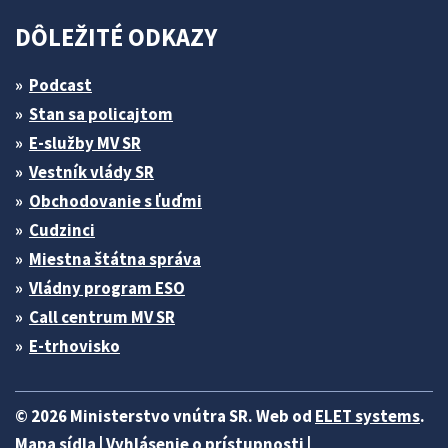
DÔLEŽITÉ ODKAZY
Podcast
Stan sa policajtom
E-služby MV SR
Vestník vlády SR
Obchodovanie s ľuďmi
Cudzinci
Miestna štátna správa
Vládny program ESO
Call centrum MV SR
E-trhovisko
© 2026 Ministerstvo vnútra SR. Web od
ELET systems
.
Mapa sídla
|
Vyhlásenie o prístupnosti
|