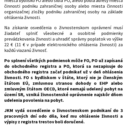
miesta bydlisko FO alebo sídla PO, alebo podľa adresy miesta
činnosti podniku zahraničnej osoby alebo miesta činnosti
organizačnej zložky podniku zahraničnej osoby na základe
ohlásenia živnosti.
Na získanie osvedčenia o živnostenskom oprávnení musí
žiadateľ splniť všeobecné a osobitné podmienky
prevádzkovania živnosti a uhradiť správny poplatok vo výške
22 € (11 € v prípade elektronického ohlásenia živnosti) za
každú viazanú živnosť.
Po splnení všetkých podmienok môže FO, PO už zapísaná
do obchodného registra a PO, ktorá sa nezapisuje do
obchodného registra začať podnikať už v deň ohlásenia
živnosti. FO s bydliskom v štáte, ktorý nie je členským
štátom EÚ, zmluvnou stranou dohody o EHP alebo
zmluvným štátom OECD, ktoré nemajú udelený pobyt na
území SR, vzniká živnostenské oprávnenie najskôr dňom
udelenia povolenia na pobyt.
JKM vydá osvedčenie o živnostenskom podnikaní do 3
pracovných dní odo dňa, keď mu ohlásenie živnosti a
výpisy z registra trestov boli doručené.