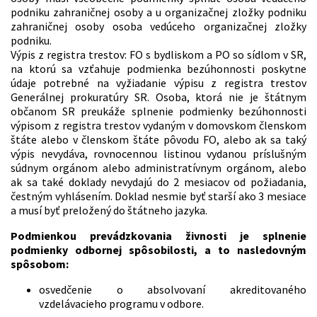
podniku zahraničnej osoby a u organizačnej zložky podniku
zahraničnej osoby osoba vedúceho organizačnej zložky
podniku.
Výpis z registra trestov: FO s bydliskom a PO so sídlom v SR,
na ktorú sa vzťahuje podmienka bezúhonnosti poskytne
údaje potrebné na vyžiadanie výpisu z registra trestov
Generálnej prokuratúry SR. Osoba, ktorá nie je štátnym
občanom SR preukáže splnenie podmienky bezúhonnosti
výpisom z registra trestov vydaným v domovskom členskom
štáte alebo v členskom štáte pôvodu FO, alebo ak sa taký
výpis nevydáva, rovnocennou listinou vydanou príslušným
súdnym orgánom alebo administratívnym orgánom, alebo
ak sa také doklady nevydajú do 2 mesiacov od požiadania,
čestným vyhlásením. Doklad nesmie byť starší ako 3 mesiace
a musí byť preložený do štátneho jazyka.
Podmienkou prevádzkovania živnosti je splnenie
podmienky odbornej spôsobilosti, a to nasledovným
spôsobom:
osvedčenie o absolvovaní akreditovaného
vzdelávacieho programu v odbore.