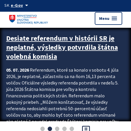
Preskocit na hlavný obsah
arrow_drop_down
SK
e-Gov
menu
Menu
Zastavit automatický posun upútavok
Desiate referendum v histórii SR je
neplatné, výsledky potvrdila štátna
volebná komisia
05. 07. 2026
Referendum, ktoré sa konalo v sobotu 4. júla
2026, je neplatné, zúčastnilo sa na ňom 16,13 percenta
voličov. Oficiálne výsledky referenda potvrdila v nedeľu 5.
júla 2026 Štátna komisia pre voľby a kontrolu
financovania politických strán. Referendum malo
pokojný priebeh. „Môžem konštatovať, že výsledky
referenda nedosiahli potrebnú 50-percentnú účasť
voličov na to, aby mohlo byť toto referendum vnímané
ako platné,“ povedal predseda Štátnej komisie pre voľby
pause_presentation
a kontrolu financovania politických...