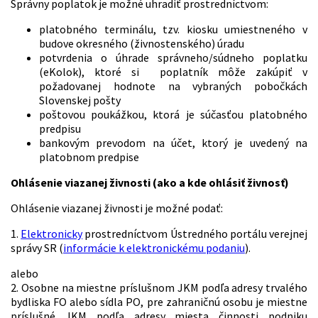
Správny poplatok je možné uhradiť prostredníctvom:
platobného terminálu, tzv. kiosku umiestneného v
budove okresného (živnostenského) úradu
potvrdenia o úhrade správneho/súdneho poplatku
(eKolok), ktoré si poplatník môže zakúpiť v
požadovanej hodnote na vybraných pobočkách
Slovenskej pošty
poštovou poukážkou, ktorá je súčasťou platobného
predpisu
bankovým prevodom na účet, ktorý je uvedený na
platobnom predpise
Ohlásenie viazanej živnosti (ako a kde ohlásiť živnosť)
Ohlásenie viazanej živnosti je možné podať:
1.
Elektronicky
prostredníctvom Ústredného portálu verejnej
správy SR (
informácie k elektronickému podaniu
).
alebo
2. Osobne na miestne príslušnom JKM podľa adresy trvalého
bydliska FO alebo sídla PO, pre zahraničnú osobu je miestne
príslušné JKM podľa adresy miesta činnosti podniku