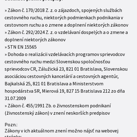
Zákon č. 170/2018 Z. z. o zájazdoch, spojených službách
cestovného ruchu, niektorých podmienkach podnikania v
cestovnom ruchu a o zmene a doplnení niektorých zákonov
Zákon č. 292/2024 Z. z. o vzdelávaní dospelých a o zmene a
doplnení niektorých zákonov
STN EN 15565
Dohoda o realizácii vzdelávacích programov sprievodcov
cestovného ruchu medzi Slovenskou spoločnosťou
sprievodcov CR, Zálužická 23, 821 01 Bratislava, Slovenskou
asociáciou cestovných kancelárií a cestovných agentúr,
Bajkalská 25, 821 01 Bratislava a Ministerstvom
hospodárstva SR, Mierová 19, 827 15 Bratislava 212 zo dňa
31.07.2009
Zákon č. 455/1991 Zb. o živnostenskom podnikaní
(živnostenský zákon) v znení neskorších predpisov
Pozn.:
Zákony v ich aktuálnom znení možno nájsť na webovej
stránke: