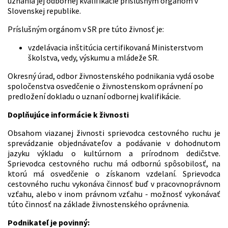
uznania jej odbornej kvalifikácie príslušným orgánom v
Slovenskej republike.
Príslušným orgánom v SR pre túto živnosť je:
vzdelávacia inštitúcia certifikovaná Ministerstvom
školstva, vedy, výskumu a mládeže SR.
Okresný úrad, odbor živnostenského podnikania vydá osobe
spoločenstva osvedčenie o živnostenskom oprávnení po
predložení dokladu o uznaní odbornej kvalifikácie.
Doplňujúce informácie k živnosti
Obsahom viazanej živnosti sprievodca cestovného ruchu je
sprevádzanie objednávateľov a podávanie v dohodnutom
jazyku výkladu o kultúrnom a prírodnom dedičstve.
Sprievodca cestovného ruchu má odbornú spôsobilosť, na
ktorú má osvedčenie o získanom vzdelaní. Sprievodca
cestovného ruchu vykonáva činnosť buď v pracovnoprávnom
vzťahu, alebo v inom právnom vzťahu - možnosť vykonávať
túto činnosť na základe živnostenského oprávnenia.
Podnikateľ je povinný: