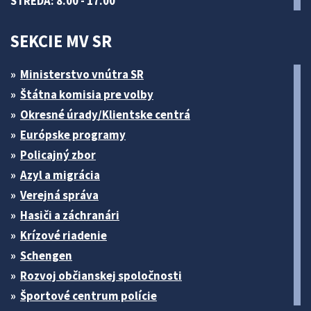
STREDA: 8.00 - 17.00
SEKCIE MV SR
Ministerstvo vnútra SR
Štátna komisia pre volby
Okresné úrady/Klientske centrá
Európske programy
Policajný zbor
Azyl a migrácia
Verejná správa
Hasiči a záchranári
Krízové riadenie
Schengen
Rozvoj občianskej spoločnosti
Športové centrum polície