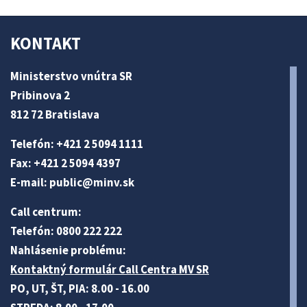
KONTAKT
Ministerstvo vnútra SR
Pribinova 2
812 72 Bratislava
Telefón: +421 2 5094 1111
Fax: +421 2 5094 4397
E-mail:
public@minv
.sk
Call centrum:
Telefón: 0800 222 222
Nahlásenie problému:
Kontaktný formulár Call Centra MV SR
PO, UT, ŠT, PIA: 8.00 - 16.00