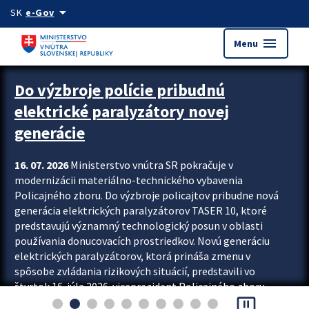
Preskocit na hlavný obsah
arrow_drop_down
SK
e-Gov
menu
Menu
Zastavit automatický posun upútavok
Do výzbroje polície pribudnú
elektrické paralyzátory novej
generácie
16. 07. 2026
Ministerstvo vnútra SR pokračuje v
modernizácii materiálno-technického vybavenia
Policajného zboru. Do výzbroje policajtov pribudne nová
generácia elektrických paralyzátorov TASER 10, ktoré
predstavujú významný technologický posun v oblasti
používania donucovacích prostriedkov. Novú generáciu
elektrických paralyzátorov, ktorá prináša zmenu v
spôsobe zvládania rizikových situácií, predstavili vo
štvrtok 16. júla 2026 viceprezident Policajného zboru
pause_presentation
Rastislav Polakovič a riaditeľ odboru výcviku...