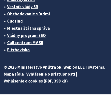
Vestník vlády SR
Obchodovanie s ľuďmi
Cudzinci
Miestna štátna správa
Vládny program ESO
Call centrum MV SR
E-trhovisko
© 2026 Ministerstvo vnútra SR. Web od
ELET systems
.
Mapa sídla
|
Vyhlásenie o prístupnosti
|
Vyhlásenie o cookies (PDF, 398 kB)