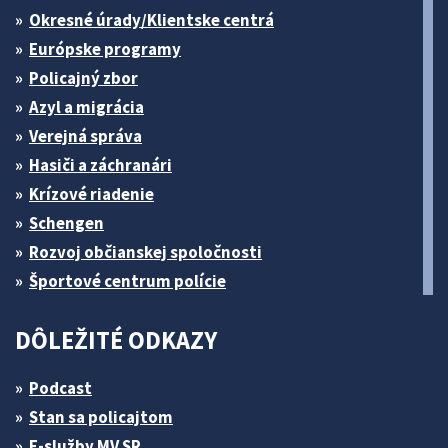
Okresné úrady/Klientske centrá
Európske programy
Policajný zbor
Azyl a migrácia
Verejná správa
Hasiči a záchranári
Krízové riadenie
Schengen
Rozvoj občianskej spoločnosti
Športové centrum polície
DÔLEŽITÉ ODKAZY
Podcast
Stan sa policajtom
E-služby MV SR