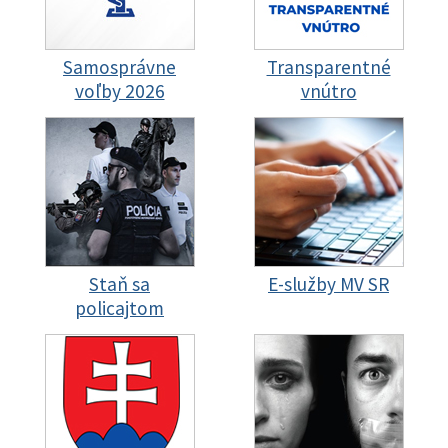
Samosprávne
Transparentné
voľby 2026
vnútro
Staň sa
E-služby MV SR
policajtom