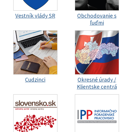
Vestník vlády SR
Obchodovanie s
ľuďmi
Cudzinci
Okresné úrady /
Klientske centrá