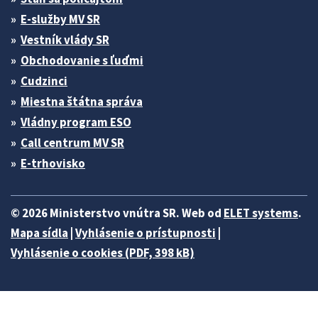
E-služby MV SR
Vestník vlády SR
Obchodovanie s ľuďmi
Cudzinci
Miestna štátna správa
Vládny program ESO
Call centrum MV SR
E-trhovisko
© 2026 Ministerstvo vnútra SR. Web od
ELET systems
.
Mapa sídla
|
Vyhlásenie o prístupnosti
|
Vyhlásenie o cookies (PDF, 398 kB)