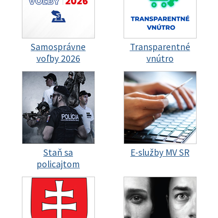
Samosprávne
Transparentné
voľby 2026
vnútro
Staň sa
E-služby MV SR
policajtom