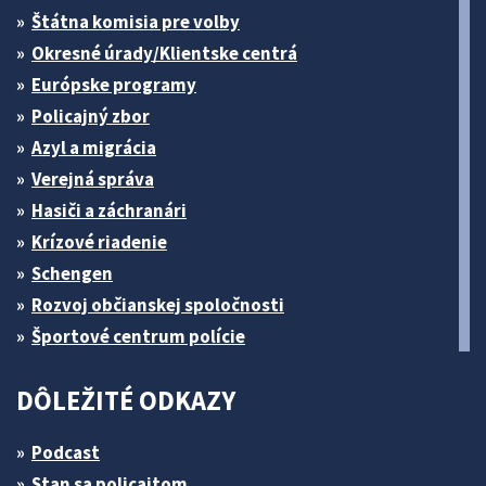
Štátna komisia pre volby
Okresné úrady/Klientske centrá
Európske programy
Policajný zbor
Azyl a migrácia
Verejná správa
Hasiči a záchranári
Krízové riadenie
Schengen
Rozvoj občianskej spoločnosti
Športové centrum polície
DÔLEŽITÉ ODKAZY
Podcast
Stan sa policajtom