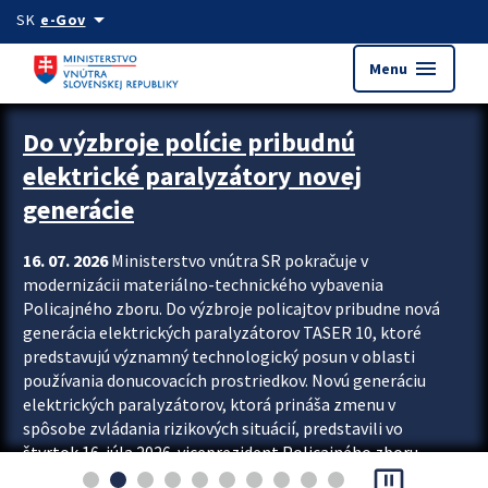
Preskocit na hlavný obsah
arrow_drop_down
SK
e-Gov
menu
Menu
Zastavit automatický posun upútavok
Do výzbroje polície pribudnú
elektrické paralyzátory novej
generácie
16. 07. 2026
Ministerstvo vnútra SR pokračuje v
modernizácii materiálno-technického vybavenia
Policajného zboru. Do výzbroje policajtov pribudne nová
generácia elektrických paralyzátorov TASER 10, ktoré
predstavujú významný technologický posun v oblasti
používania donucovacích prostriedkov. Novú generáciu
elektrických paralyzátorov, ktorá prináša zmenu v
spôsobe zvládania rizikových situácií, predstavili vo
štvrtok 16. júla 2026 viceprezident Policajného zboru
pause_presentation
Rastislav Polakovič a riaditeľ odboru výcviku...