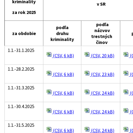
kriminality
v SR
za rok 2025
podľa
podľa
názvov
za obdobie
druhu
p
trestných
kriminality
činov
1.1.-31.1.2025
(CSV, 6 kB)
(CSV, 20 kB)
(C
1.1.-28.2.2025
(CSV, 6 kB)
(CSV, 23 kB)
(C
1.1.-31.3.2025
(CSV, 6 kB)
(CSV, 24 kB)
(C
1.1.-30.4.2025
(CSV, 6 kB)
(CSV, 24 kB)
(C
1.1.-31.5.2025
(CSV, 6 kB)
(CSV, 24 kB)
(C