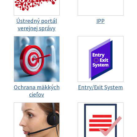
Ústredný portál
IPP
verejnej správy
Ochrana mäkkých
Entry/Exit System
cieľov