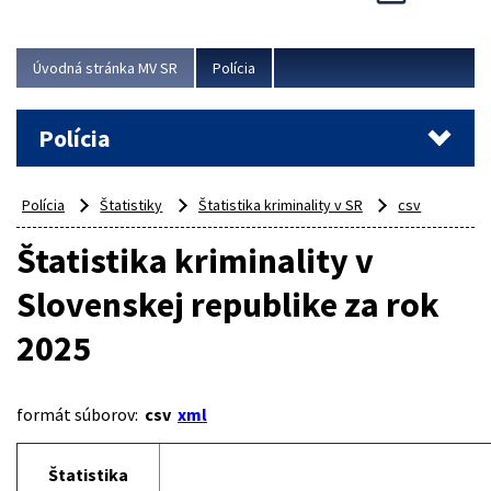
Viac
Úvodná stránka MV SR
Polícia
Polícia
Polícia
Štatistiky
Štatistika kriminality v SR
csv
Štatistika kriminality v
Slovenskej republike za rok
2025
formát súborov:
csv
xml
Štatistika