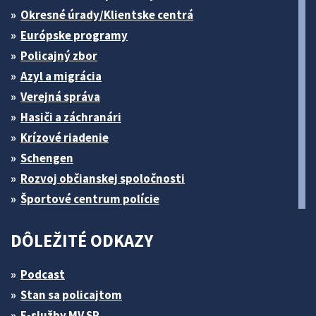
Okresné úrady/Klientske centrá
Európske programy
Policajný zbor
Azyl a migrácia
Verejná správa
Hasiči a záchranári
Krízové riadenie
Schengen
Rozvoj občianskej spoločnosti
Športové centrum polície
DÔLEŽITÉ ODKAZY
Podcast
Stan sa policajtom
E-služby MV SR