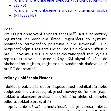
formulár pre ohlásenie živnosti - fyzická osoba (RTF,
313 kB)
formulár pre ohlásenie živnosti - právnická osoba
(RTF, 333 kB)
Pozn.:
Pre FO pri ohlasovaní živnosti zabezpečí JKM automaticky
registráciu na daňovom úrade, registráciu do systému
povinného zdravotného poistenia a pre slovenskú FO aj
bezplatný výpis z registra trestov. Využitie týchto služieb je
pre FO povinné. Pre PO automaticky zabezpečí JKM výpis z
registra trestov a ostatné služby JKM akými sú zápis do
obchodného registra, registráciu a oznámenie daňovníka sú
pre PO dobrovoľné.
Prílohy k ohláseniu živnosti:
- doklad preukazujúci odbornú spôsobilosť podnikateľa alebo
zodpovedného zástupcu, ak je ustanovený do funkcie (napr.
doklad o ukončení príslušného učebného alebo študijného
odboru, doklad o praxi, atď.)
- oprávnenie užívať nehnuteľnosť, ak je adresa miesta