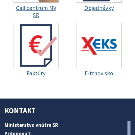
Call centrum MV
Objednávky
SR
Faktúry
E-trhovisko
KONTAKT
Ministerstvo vnútra SR
Pribinova 2