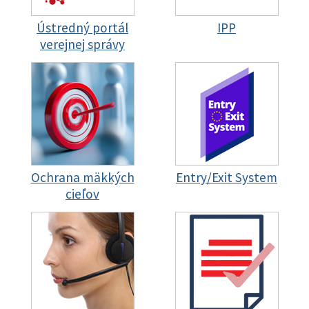
Ústredný portál
IPP
verejnej správy
Ochrana mäkkých
Entry/Exit System
cieľov