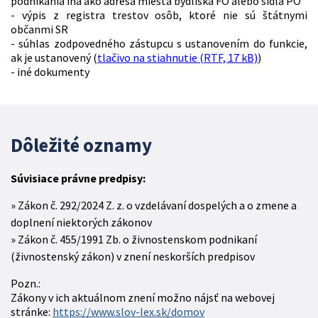
podnikania iná ako adresa miesta bydliska FO alebo sídla PO
- výpis z registra trestov osôb, ktoré nie sú štátnymi
občanmi SR
- súhlas zodpovedného zástupcu s ustanovením do funkcie,
ak je ustanovený (
tlačivo na stiahnutie (RTF, 17 kB)
)
- iné dokumenty
Dôležité oznamy
Súvisiace právne predpisy:
Zákon č. 292/2024 Z. z. o vzdelávaní dospelých a o zmene a
doplnení niektorých zákonov
Zákon č. 455/1991 Zb. o živnostenskom podnikaní
(živnostenský zákon) v znení neskorších predpisov
Pozn.:
Zákony v ich aktuálnom znení možno nájsť na webovej
stránke:
https://www.slov-lex.sk/domov