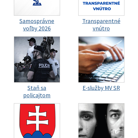
Samosprávne
Transparentné
voľby 2026
vnútro
Staň sa
E-služby MV SR
policajtom