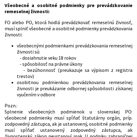
Všeobecné a osobitné podmienky pre prevádzkovanie
remeselnej živnosti:
FO alebo PO, ktorá hodlá prevádzkovať remeselnú živnosť,
musí splniť všeobecné a osobitné podmienky prevádzkovania
živnosti:
všeobecnými podmienkami prevádzkovania remeselnej
živnosti sú:
- dosiahnutie veku 18 rokov
- spôsobilosť na právne úkony
- bezúhonnosť (preukazuje sa výpisom z registra
trestov)
osobitnou podmienkou prevádzkovania remeselnej
živnosti je preukázanie odbornej spôsobilosti získanej
vyučením v odbore
Pozn.:
Splnenie všeobecných podmienok u slovenskej PO:
všeobecné podmienky musí spĺňať štatutárny orgán, príp.
zodpovedný zástupca, ak je ustanovený, osobitné podmienky
musí spĺňať ustanovený zodpovedný zástupca, ak
živnostenský zákon neustanoví inak. U podniku zahraničnej