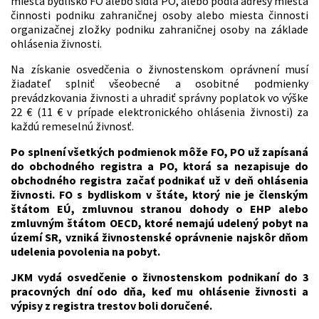
miesta bydlisko FO alebo sídla PO, alebo podľa adresy miesta
činnosti podniku zahraničnej osoby alebo miesta činnosti
organizačnej zložky podniku zahraničnej osoby na základe
ohlásenia živnosti.
Na získanie osvedčenia o živnostenskom oprávnení musí
žiadateľ splniť všeobecné a osobitné podmienky
prevádzkovania živnosti a uhradiť správny poplatok vo výške
22 € (11 € v prípade elektronického ohlásenia živnosti) za
každú remeselnú živnosť.
Po splnení všetkých podmienok môže FO, PO už zapísaná
do obchodného registra a PO, ktorá sa nezapisuje do
obchodného registra začať podnikať už v deň ohlásenia
živnosti. FO s bydliskom v štáte, ktorý nie je členským
štátom EÚ, zmluvnou stranou dohody o EHP alebo
zmluvným štátom OECD, ktoré nemajú udelený pobyt na
území SR, vzniká živnostenské oprávnenie najskôr dňom
udelenia povolenia na pobyt.
JKM vydá osvedčenie o živnostenskom podnikaní do 3
pracovných dní odo dňa, keď mu ohlásenie živnosti a
výpisy z registra trestov boli doručené.