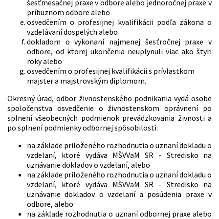
šesťmesačnej praxe v odbore alebo jednoročnej praxe v
príbuznom odbore alebo
osvedčením o profesijnej kvalifikácii podľa zákona o
vzdelávaní dospelých alebo
dokladom o vykonaní najmenej šesťročnej praxe v
odbore, od ktorej ukončenia neuplynuli viac ako štyri
roky alebo
osvedčením o profesijnej kvalifikácii s prívlastkom
majster a majstrovským diplomom.
Okresný úrad, odbor živnostenského podnikania vydá osobe
spoločenstva osvedčenie o živnostenskom oprávnení po
splnení všeobecných podmienok prevádzkovania živnosti a
po splnení podmienky odbornej spôsobilosti:
na základe priloženého rozhodnutia o uznaní dokladu o
vzdelaní, ktoré vydáva MŠVVaM SR - Stredisko na
uznávanie dokladov o vzdelaní, alebo
na základe priloženého rozhodnutia o uznaní dokladu o
vzdelaní, ktoré vydáva MŠVVaM SR - Stredisko na
uznávanie dokladov o vzdelaní a posúdenia praxe v
odbore, alebo
na základe rozhodnutia o uznaní odbornej praxe alebo