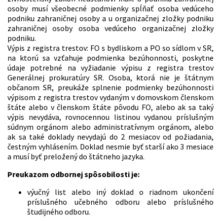
osoby musí všeobecné podmienky spĺňať osoba vedúceho
podniku zahraničnej osoby a u organizačnej zložky podniku
zahraničnej osoby osoba vedúceho organizačnej zložky
podniku.
Výpis z registra trestov: FO s bydliskom a PO so sídlom v SR,
na ktorú sa vzťahuje podmienka bezúhonnosti, poskytne
údaje potrebné na vyžiadanie výpisu z registra trestov
Generálnej prokuratúry SR. Osoba, ktorá nie je štátnym
občanom SR, preukáže splnenie podmienky bezúhonnosti
výpisom z registra trestov vydaným v domovskom členskom
štáte alebo v členskom štáte pôvodu FO, alebo ak sa taký
výpis nevydáva, rovnocennou listinou vydanou príslušným
súdnym orgánom alebo administratívnym orgánom, alebo
ak sa také doklady nevydajú do 2 mesiacov od požiadania,
čestným vyhlásením. Doklad nesmie byť starší ako 3 mesiace
a musí byť preložený do štátneho jazyka.
Preukazom odbornej spôsobilosti je:
výučný list alebo iný doklad o riadnom ukončení
príslušného učebného odboru alebo príslušného
študijného odboru.