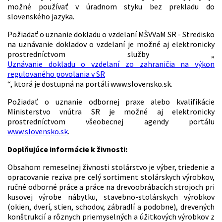
možné používať v úradnom styku bez prekladu do
slovenského jazyka.
Požiadať o uznanie dokladu o vzdelaní MŠVVaM SR - Stredisko
na uznávanie dokladov o vzdelaní je možné aj elektronicky
prostredníctvom služby „
Uznávanie dokladu o vzdelaní zo zahraničia na výkon
regulovaného povolania v SR
“, ktorá je dostupná na portáli www.slovensko.sk.
Požiadať o uznanie odbornej praxe alebo kvalifikácie
Ministerstvo vnútra SR je možné aj elektronicky
prostredníctvom všeobecnej agendy portálu
www.slovensko.sk
.
Doplňujúce informácie k živnosti:
Obsahom remeselnej živnosti stolárstvo je výber, triedenie a
opracovanie reziva pre celý sortiment stolárskych výrobkov,
ručné odborné práce a práce na drevoobrábacích strojoch pri
kusovej výrobe nábytku, stavebno-stolárskych výrobkov
(okien, dverí, stien, schodov, zábradlí a podobne), drevených
konštrukcií a rôznych priemyselných a úžitkových výrobkov z