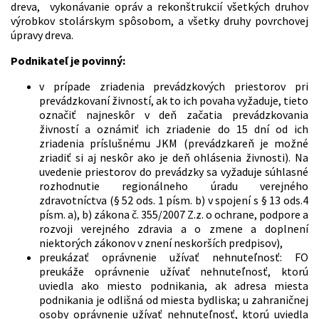
dreva, vykonávanie opráv a rekonštrukcií všetkých druhov
výrobkov stolárskym spôsobom, a všetky druhy povrchovej
úpravy dreva.
Podnikateľ je povinný:
v prípade zriadenia prevádzkových priestorov pri
prevádzkovaní živností, ak to ich povaha vyžaduje, tieto
označiť najneskôr v deň začatia prevádzkovania
živností a oznámiť ich zriadenie do 15 dní od ich
zriadenia príslušnému JKM (prevádzkareň je možné
zriadiť si aj neskôr ako je deň ohlásenia živnosti). Na
uvedenie priestorov do prevádzky sa vyžaduje súhlasné
rozhodnutie regionálneho úradu verejného
zdravotníctva (§ 52 ods. 1 písm. b) v spojení s § 13 ods.4
písm. a), b) zákona č. 355/2007 Z.z. o ochrane, podpore a
rozvoji verejného zdravia a o zmene a doplnení
niektorých zákonov v znení neskorších predpisov),
preukázať oprávnenie užívať nehnuteľnosť: FO
preukáže oprávnenie užívať nehnuteľnosť, ktorú
uviedla ako miesto podnikania, ak adresa miesta
podnikania je odlišná od miesta bydliska; u zahraničnej
osoby oprávnenie užívať nehnuteľnosť, ktorú uviedla