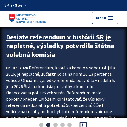
Preskocit na hlavný obsah
arrow_drop_down
SK
e-Gov
menu
Menu
Zastavit automatický posun upútavok
Desiate referendum v histórii SR je
neplatné, výsledky potvrdila štátna
volebná komisia
05. 07. 2026
Referendum, ktoré sa konalo v sobotu 4. júla
2026, je neplatné, zúčastnilo sa na ňom 16,13 percenta
voličov. Oficiálne výsledky referenda potvrdila v nedeľu 5.
júla 2026 Štátna komisia pre voľby a kontrolu
financovania politických strán. Referendum malo
pokojný priebeh. „Môžem konštatovať, že výsledky
referenda nedosiahli potrebnú 50-percentnú účasť
voličov na to, aby mohlo byť toto referendum vnímané
ako platné,“ povedal predseda Štátnej komisie pre voľby
pause_presentation
a kontrolu financovania politických...