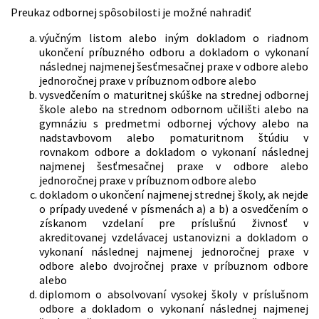
Preukaz odbornej spôsobilosti je možné nahradiť
výučným listom alebo iným dokladom o riadnom
ukončení príbuzného odboru a dokladom o vykonaní
následnej najmenej šesťmesačnej praxe v odbore alebo
jednoročnej praxe v príbuznom odbore alebo
vysvedčením o maturitnej skúške na strednej odbornej
škole alebo na strednom odbornom učilišti alebo na
gymnáziu s predmetmi odbornej výchovy alebo na
nadstavbovom alebo pomaturitnom štúdiu v
rovnakom odbore a dokladom o vykonaní následnej
najmenej šesťmesačnej praxe v odbore alebo
jednoročnej praxe v príbuznom odbore alebo
dokladom o ukončení najmenej strednej školy, ak nejde
o prípady uvedené v písmenách a) a b) a osvedčením o
získanom vzdelaní pre príslušnú živnosť v
akreditovanej vzdelávacej ustanovizni a dokladom o
vykonaní následnej najmenej jednoročnej praxe v
odbore alebo dvojročnej praxe v príbuznom odbore
alebo
diplomom o absolvovaní vysokej školy v príslušnom
odbore a dokladom o vykonaní následnej najmenej