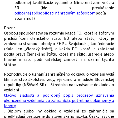
odbornej kvalifikácie vydaného Ministerstvom vnútra
SR (ide o preukázanie
odbornej spôsobilosti náhradným spôsobom
podľa
zoznamu I).
Pozn.:
Osobou spoločenstva sa rozumie každá FO, ktorá je štátnym
príslušníkom členského štátu EÚ alebo štátu, ktorý je
zmluvnou stranou dohody o EHP a Švajčiarskej konfederácie
(ďalej len „členský štát“), a každá PO, ktorá je založená
podľa práva členského štátu, ktorá má sídlo, ústredie alebo
hlavné miesto podnikateľskej činnosti na území týchto
štátov.
Rozhodnutie o uznaní zahraničného dokladu o vzdelaní vydá
Ministerstvo školstva, vedy, výskumu a mládeže Slovenskej
republiky (MŠVVaM SR) – Stredisko na uznávanie dokladov o
vzdelaní -
tlačivo žiadosti a podrobný popis procesov uznávania
ukončeného vzdelania zo zahraničia, potrebné dokumenty a
lehoty
. Diplom alebo iný doklad o vzdelaní zo zahraničia sa
predkladajú preložené do slovenského jazyka. Český jazyk je