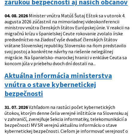
zárukou bezpečnosti aj našich občanov
04. 08. 2026
Minister vnútra Matúš Šutaj Eštok sa v utorok 4.
augusta 2026 zúčastnil na mimoriadnej videokonferencii
ministrov vnútra členských štátov Európskej únie. V reakcii na
migračnú krízu v španielskej Ceute rokovanie zvolalo írske
predsedníctvo na žiadosť vyše dvadsať členských štátov
vrátane Slovenskej republiky. Slovensko na ňom predstavilo
svoj postoj a konkrétne návrhy na riešenie nelegálnej
migrácie. Na španielsko-marockej hranici v enkláve Ceuta sa
koncom júla v priebehu dvoch dní dostali na...
Aktuálna informácia ministerstva
vnútra o stave kybernetickej
bezpečnosti
31. 07. 2026
Vzhľadom na rastúci počet kybernetických
útokov, ktorým denne čelia verejné inštitúcie na Slovensku aj
v zahraničí, zverejňuje Sekcia informatiky, telekomunikácií a
bezpečnosti MV SR verejnú aktuálnu informáciu o stave
kybernetickej bezpečnosti. Cieľom je informovať verejnosť o