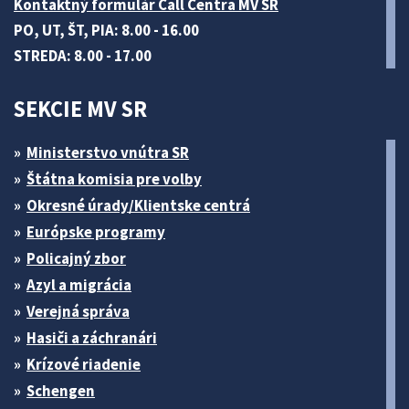
Kontaktný formulár Call Centra MV SR
PO, UT, ŠT, PIA: 8.00 - 16.00
STREDA: 8.00 - 17.00
SEKCIE MV SR
Ministerstvo vnútra SR
Štátna komisia pre volby
Okresné úrady/Klientske centrá
Európske programy
Policajný zbor
Azyl a migrácia
Verejná správa
Hasiči a záchranári
Krízové riadenie
Schengen