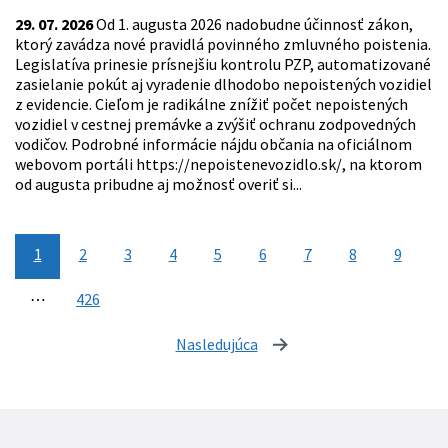
29. 07. 2026
Od 1. augusta 2026 nadobudne účinnosť zákon,
ktorý zavádza nové pravidlá povinného zmluvného poistenia.
Legislatíva prinesie prísnejšiu kontrolu PZP, automatizované
zasielanie pokút aj vyradenie dlhodobo nepoistených vozidiel
z evidencie. Cieľom je radikálne znížiť počet nepoistených
vozidiel v cestnej premávke a zvýšiť ochranu zodpovedných
vodičov. Podrobné informácie nájdu občania na oficiálnom
webovom portáli https://nepoistenevozidlo.sk/, na ktorom
od augusta pribudne aj možnosť overiť si...
1
2
3
4
5
6
7
8
9
⋯
426
Nasledujúca
stránka