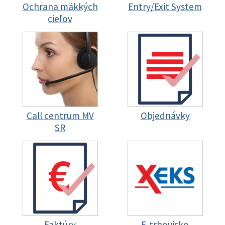
Ochrana mäkkých
Entry/Exit System
cieľov
Call centrum MV
Objednávky
SR
Faktúry
E-trhovisko