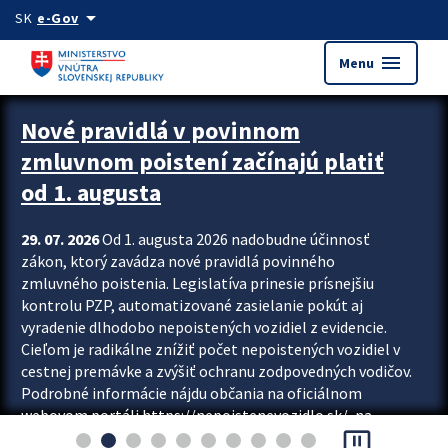
Preskocit na hlavný obsah
arrow_drop_down
SK
e-Gov
menu
Menu
Zastavit automatický posun upútavok
Nové pravidlá v povinnom
zmluvnom poistení začínajú platiť
od 1. augusta
29. 07. 2026
Od 1. augusta 2026 nadobudne účinnosť
zákon, ktorý zavádza nové pravidlá povinného
zmluvného poistenia. Legislatíva prinesie prísnejšiu
kontrolu PZP, automatizované zasielanie pokút aj
vyradenie dlhodobo nepoistených vozidiel z evidencie.
Cieľom je radikálne znížiť počet nepoistených vozidiel v
cestnej premávke a zvýšiť ochranu zodpovedných vodičov.
Podrobné informácie nájdu občania na oficiálnom
webovom portáli https://nepoistenevozidlo.sk/, na
pause_presentation
ktorom od augusta pribudne aj možnosť overiť si...