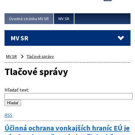
Viac
Úvodná stránka MV SR
MV SR
MV SR
MV SR
Tlačové správy
Tlačové správy
Hľadať text
:
RSS
Účinná ochrana vonkajších hraníc EÚ je