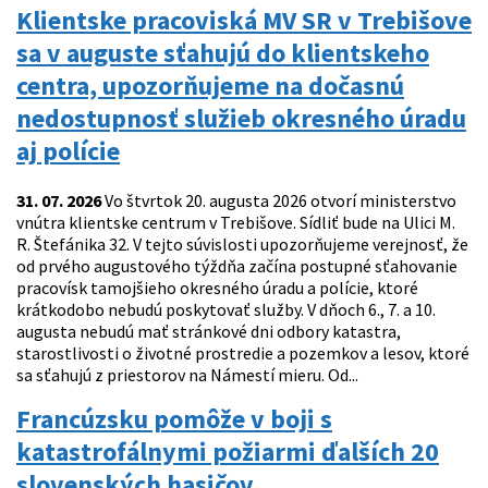
Klientske pracoviská MV SR v Trebišove
sa v auguste sťahujú do klientskeho
centra, upozorňujeme na dočasnú
nedostupnosť služieb okresného úradu
aj polície
31. 07. 2026
Vo štvrtok 20. augusta 2026 otvorí ministerstvo
vnútra klientske centrum v Trebišove. Sídliť bude na Ulici M.
R. Štefánika 32. V tejto súvislosti upozorňujeme verejnosť, že
od prvého augustového týždňa začína postupné sťahovanie
pracovísk tamojšieho okresného úradu a polície, ktoré
krátkodobo nebudú poskytovať služby. V dňoch 6., 7. a 10.
augusta nebudú mať stránkové dni odbory katastra,
starostlivosti o životné prostredie a pozemkov a lesov, ktoré
sa sťahujú z priestorov na Námestí mieru. Od...
Francúzsku pomôže v boji s
katastrofálnymi požiarmi ďalších 20
slovenských hasičov