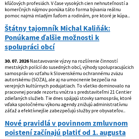
kľúčových profesiách. V čase vysokých cien nehnuteľností a
komerčných nájmov ponúka táto forma bývania reálnu
pomoc najmä mladým ľuďom a rodinám, pre ktoré je kúpa...
Štátny tajomník Michal Kaliňák:
Ponúkame ďalšie možnosti k
spolupráci obcí
30. 07. 2026
Nastavovanie výzvy na rozšírenie činností
mestských polícií do susedných obcí, výhody spolupracujúcich
samospráv vo vzťahu k Slovenskému ochrannému zväzu
autorskému (SOZA), ale aj na umocnenie bezpečia na
verejných kultúrnych podujatiach. To všetko dominovalo na
pracovnej porade rezortu vnútra s predstaviteľmi 21 Centier
zdieľaných služieb. Tie dnes spájajú stovky samospráv, ktoré
vďaka spoločnému výkonu agendy znižujú administratívnu
záťaž a efektívnejšie zabezpečujú služby pre obyvateľov...
Nové pravidlá v povinnom zmluvnom
poistení začínajú platiť od 1. augusta