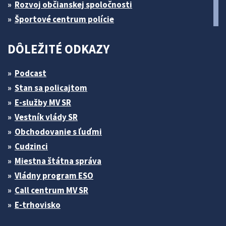
Rozvoj občianskej spoločnosti
Športové centrum polície
DÔLEŽITÉ ODKAZY
Podcast
Stan sa policajtom
E-služby MV SR
Vestník vlády SR
Obchodovanie s ľuďmi
Cudzinci
Miestna štátna správa
Vládny program ESO
Call centrum MV SR
E-trhovisko