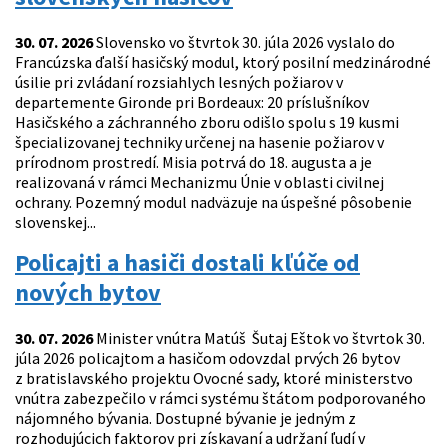
30. 07. 2026
Slovensko vo štvrtok 30. júla 2026 vyslalo do
Francúzska ďalší hasičský modul, ktorý posilní medzinárodné
úsilie pri zvládaní rozsiahlych lesných požiarov v
departemente Gironde pri Bordeaux: 20 príslušníkov
Hasičského a záchranného zboru odišlo spolu s 19 kusmi
špecializovanej techniky určenej na hasenie požiarov v
prírodnom prostredí. Misia potrvá do 18. augusta a je
realizovaná v rámci Mechanizmu Únie v oblasti civilnej
ochrany. Pozemný modul nadväzuje na úspešné pôsobenie
slovenskej...
Policajti a hasiči dostali kľúče od
nových bytov
30. 07. 2026
Minister vnútra Matúš Šutaj Eštok vo štvrtok 30.
júla 2026 policajtom a hasičom odovzdal prvých 26 bytov
z bratislavského projektu Ovocné sady, ktoré ministerstvo
vnútra zabezpečilo v rámci systému štátom podporovaného
nájomného bývania. Dostupné bývanie je jedným z
rozhodujúcich faktorov pri získavaní a udržaní ľudí v