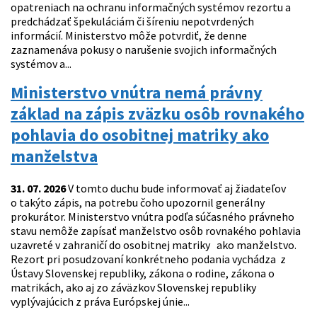
opatreniach na ochranu informačných systémov rezortu a
predchádzať špekuláciám či šíreniu nepotvrdených
informácií. Ministerstvo môže potvrdiť, že denne
zaznamenáva pokusy o narušenie svojich informačných
systémov a...
Ministerstvo vnútra nemá právny
základ na zápis zväzku osôb rovnakého
pohlavia do osobitnej matriky ako
manželstva
31. 07. 2026
V tomto duchu bude informovať aj žiadateľov
o takýto zápis, na potrebu čoho upozornil generálny
prokurátor. Ministerstvo vnútra podľa súčasného právneho
stavu nemôže zapísať manželstvo osôb rovnakého pohlavia
uzavreté v zahraničí do osobitnej matriky ako manželstvo.
Rezort pri posudzovaní konkrétneho podania vychádza z
Ústavy Slovenskej republiky, zákona o rodine, zákona o
matrikách, ako aj zo záväzkov Slovenskej republiky
vyplývajúcich z práva Európskej únie...