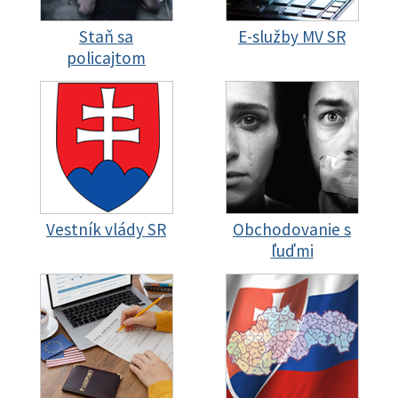
Staň sa
E-služby MV SR
policajtom
Vestník vlády SR
Obchodovanie s
ľuďmi