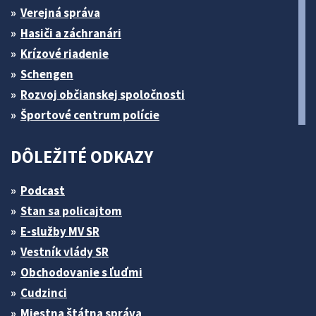
Verejná správa
Hasiči a záchranári
Krízové riadenie
Schengen
Rozvoj občianskej spoločnosti
Športové centrum polície
DÔLEŽITÉ ODKAZY
Podcast
Stan sa policajtom
E-služby MV SR
Vestník vlády SR
Obchodovanie s ľuďmi
Cudzinci
Miestna štátna správa