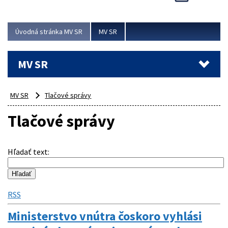
Viac
Úvodná stránka MV SR
MV SR
MV SR
MV SR
Tlačové správy
Tlačové správy
Hľadať text
:
RSS
Ministerstvo vnútra čoskoro vyhlási