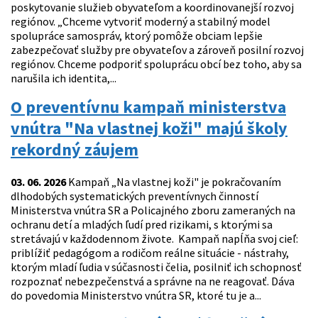
poskytovanie služieb obyvateľom a koordinovanejší rozvoj
regiónov. „Chceme vytvoriť moderný a stabilný model
spolupráce samospráv, ktorý pomôže obciam lepšie
zabezpečovať služby pre obyvateľov a zároveň posilní rozvoj
regiónov. Chceme podporiť spoluprácu obcí bez toho, aby sa
narušila ich identita,...
O preventívnu kampaň ministerstva
vnútra "Na vlastnej koži" majú školy
rekordný záujem
03. 06. 2026
Kampaň „Na vlastnej koži" je pokračovaním
dlhodobých systematických preventívnych činností
Ministerstva vnútra SR a Policajného zboru zameraných na
ochranu detí a mladých ľudí pred rizikami, s ktorými sa
stretávajú v každodennom živote. Kampaň napĺňa svoj cieľ:
priblížiť pedagógom a rodičom reálne situácie - nástrahy,
ktorým mladí ľudia v súčasnosti čelia, posilniť ich schopnosť
rozpoznať nebezpečenstvá a správne na ne reagovať. Dáva
do povedomia Ministerstvo vnútra SR, ktoré tu je a...