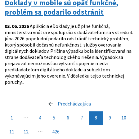
Doklady v mobile sú opäť funkčné,
problém sa podarilo odstrániť
03. 06. 2026
Aplikácia eDoklady je už plne funkčná,
ministerstvu vnútra v spolupráci s dodávateľom sa v stredu 3.
júna 2026 popoludní podarilo odstrániť technický problém,
ktorý spôsobil dočasnú nefunkčnosť služby overovania
digitálnych dokladov. Príčina výpadku bola identifikovaná na
strane dodávateľa technologického riešenia. Výpadok sa
prejavoval nemožnosťou vytvoriť spojenie medzi
predkladateľom digitálneho dokladu a subjektom
vykonávajúcim jeho overenie. V dôsledku tejto technickej
poruchy...
Predchádzajúca
stránka
1
⋯
4
5
6
7
8
9
10
11
12
⋯
426