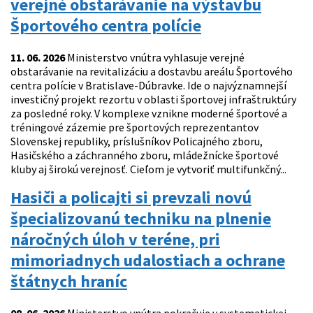
verejné obstarávanie na výstavbu
Športového centra polície
11. 06. 2026
Ministerstvo vnútra vyhlasuje verejné
obstarávanie na revitalizáciu a dostavbu areálu Športového
centra polície v Bratislave-Dúbravke. Ide o najvýznamnejší
investičný projekt rezortu v oblasti športovej infraštruktúry
za posledné roky. V komplexe vznikne moderné športové a
tréningové zázemie pre športových reprezentantov
Slovenskej republiky, príslušníkov Policajného zboru,
Hasičského a záchranného zboru, mládežnícke športové
kluby aj širokú verejnosť. Cieľom je vytvoriť multifunkčný...
Hasiči a policajti si prevzali novú
špecializovanú techniku na plnenie
náročných úloh v teréne, pri
mimoriadnych udalostiach a ochrane
štátnych hraníc