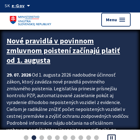
Preskocit na hlavný obsah
arrow_drop_down
SK
e-Gov
menu
Menu
Zastavit automatický posun upútavok
Nové pravidlá v povinnom
zmluvnom poistení začínajú platiť
od 1. augusta
29. 07. 2026
Od 1. augusta 2026 nadobudne účinnosť
zákon, ktorý zavádza nové pravidlá povinného
zmluvného poistenia. Legislatíva prinesie prísnejšiu
kontrolu PZP, automatizované zasielanie pokút aj
vyradenie dlhodobo nepoistených vozidiel z evidencie.
Cieľom je radikálne znížiť počet nepoistených vozidiel v
cestnej premávke a zvýšiť ochranu zodpovedných vodičov.
Podrobné informácie nájdu občania na oficiálnom
webovom portáli https://nepoistenevozidlo.sk/, na
pause_presentation
ktorom od augusta pribudne aj možnosť overiť si...