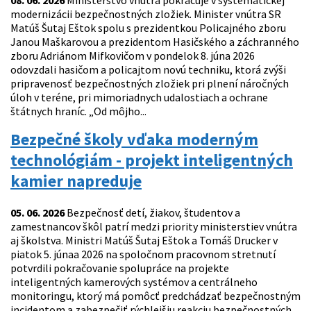
08. 06. 2026
Ministerstvo vnútra pokračuje v systematickej
modernizácii bezpečnostných zložiek. Minister vnútra SR
Matúš Šutaj Eštok spolu s prezidentkou Policajného zboru
Janou Maškarovou a prezidentom Hasičského a záchranného
zboru Adriánom Mifkovičom v pondelok 8. júna 2026
odovzdali hasičom a policajtom novú techniku, ktorá zvýši
pripravenosť bezpečnostných zložiek pri plnení náročných
úloh v teréne, pri mimoriadnych udalostiach a ochrane
štátnych hraníc. „Od môjho...
Bezpečné školy vďaka moderným
technológiám - projekt inteligentných
kamier napreduje
05. 06. 2026
Bezpečnosť detí, žiakov, študentov a
zamestnancov škôl patrí medzi priority ministerstiev vnútra
aj školstva. Ministri Matúš Šutaj Eštok a Tomáš Drucker v
piatok 5. júnaa 2026 na spoločnom pracovnom stretnutí
potvrdili pokračovanie spolupráce na projekte
inteligentných kamerových systémov a centrálneho
monitoringu, ktorý má pomôcť predchádzať bezpečnostným
incidentom a zabezpečiť rýchlejšiu reakciu bezpečnostných