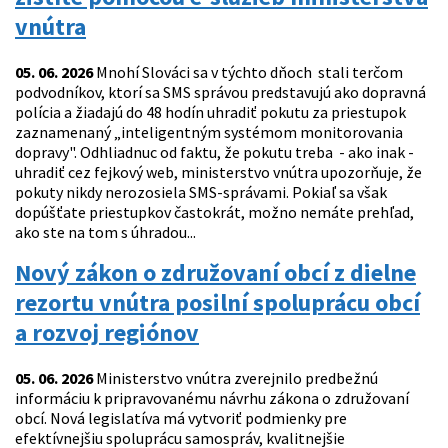
vnútra
05. 06. 2026
Mnohí Slováci sa v týchto dňoch stali terčom
podvodníkov, ktorí sa SMS správou predstavujú ako dopravná
polícia a žiadajú do 48 hodín uhradiť pokutu za priestupok
zaznamenaný „inteligentným systémom monitorovania
dopravy". Odhliadnuc od faktu, že pokutu treba - ako inak -
uhradiť cez fejkový web, ministerstvo vnútra upozorňuje, že
pokuty nikdy nerozosiela SMS-správami. Pokiaľ sa však
dopúšťate priestupkov častokrát, možno nemáte prehľad,
ako ste na tom s úhradou...
Nový zákon o združovaní obcí z dielne
rezortu vnútra posilní spoluprácu obcí
a rozvoj regiónov
05. 06. 2026
Ministerstvo vnútra zverejnilo predbežnú
informáciu k pripravovanému návrhu zákona o združovaní
obcí. Nová legislatíva má vytvoriť podmienky pre
efektívnejšiu spoluprácu samospráv, kvalitnejšie