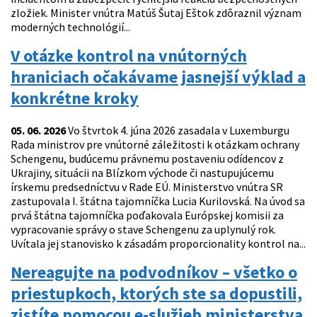
zložiek. Minister vnútra Matúš Šutaj Eštok zdôraznil význam
moderných technológií...
V otázke kontrol na vnútorných
hraniciach očakávame jasnejší výklad a
konkrétne kroky
05. 06. 2026
Vo štvrtok 4. júna 2026 zasadala v Luxemburgu
Rada ministrov pre vnútorné záležitosti k otázkam ochrany
Schengenu, budúcemu právnemu postaveniu odídencov z
Ukrajiny, situácii na Blízkom východe či nastupujúcemu
írskemu predsedníctvu v Rade EÚ. Ministerstvo vnútra SR
zastupovala I. štátna tajomníčka Lucia Kurilovská. Na úvod sa
prvá štátna tajomníčka poďakovala Európskej komisii za
vypracovanie správy o stave Schengenu za uplynulý rok.
Uvítala jej stanovisko k zásadám proporcionality kontrol na...
Nereagujte na podvodníkov – všetko o
priestupkoch, ktorých ste sa dopustili,
zistíte pomocou e-služieb ministerstva