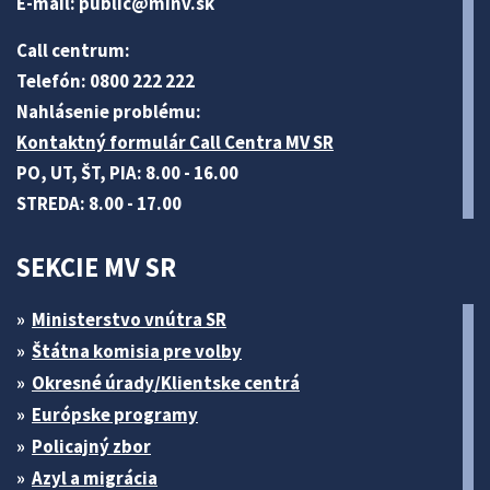
E-mail:
public@minv
.sk
Call centrum:
Telefón: 0800 222 222
Nahlásenie problému:
Kontaktný formulár Call Centra MV SR
PO, UT, ŠT, PIA: 8.00 - 16.00
STREDA: 8.00 - 17.00
SEKCIE MV SR
Ministerstvo vnútra SR
Štátna komisia pre volby
Okresné úrady/Klientske centrá
Európske programy
Policajný zbor
Azyl a migrácia