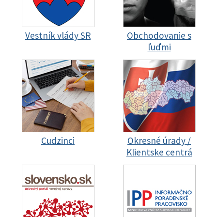
Vestník vlády SR
Obchodovanie s
ľuďmi
Cudzinci
Okresné úrady /
Klientske centrá