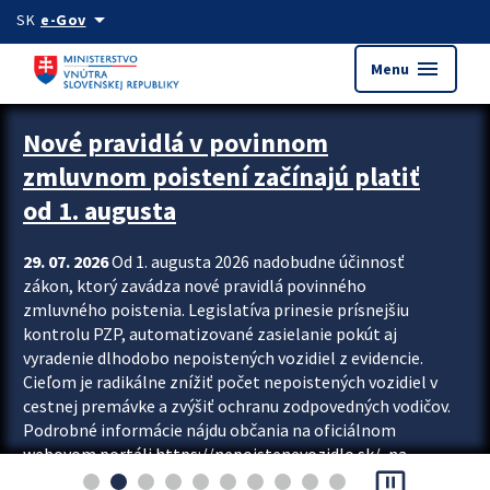
Preskocit na hlavný obsah
arrow_drop_down
SK
e-Gov
menu
Menu
Zastavit automatický posun upútavok
Nové pravidlá v povinnom
zmluvnom poistení začínajú platiť
od 1. augusta
29. 07. 2026
Od 1. augusta 2026 nadobudne účinnosť
zákon, ktorý zavádza nové pravidlá povinného
zmluvného poistenia. Legislatíva prinesie prísnejšiu
kontrolu PZP, automatizované zasielanie pokút aj
vyradenie dlhodobo nepoistených vozidiel z evidencie.
Cieľom je radikálne znížiť počet nepoistených vozidiel v
cestnej premávke a zvýšiť ochranu zodpovedných vodičov.
Podrobné informácie nájdu občania na oficiálnom
webovom portáli https://nepoistenevozidlo.sk/, na
pause_presentation
ktorom od augusta pribudne aj možnosť overiť si...