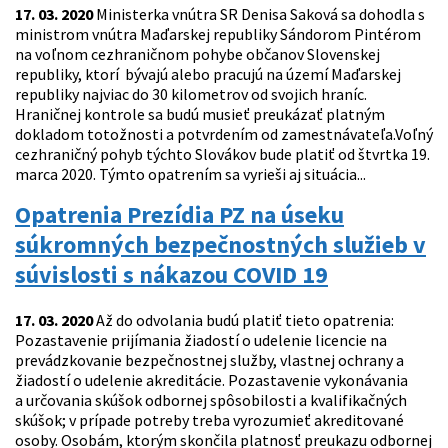
17. 03. 2020
Ministerka vnútra SR Denisa Saková sa dohodla s
ministrom vnútra Maďarskej republiky Sándorom Pintérom
na voľnom cezhraničnom pohybe občanov Slovenskej
republiky, ktorí bývajú alebo pracujú na území Maďarskej
republiky najviac do 30 kilometrov od svojich hraníc.
Hraničnej kontrole sa budú musieť preukázať platným
dokladom totožnosti a potvrdením od zamestnávateľa.Voľný
cezhraničný pohyb týchto Slovákov bude platiť od štvrtka 19.
marca 2020. Týmto opatrením sa vyrieši aj situácia...
Opatrenia Prezídia PZ na úseku
súkromných bezpečnostných služieb v
súvislosti s nákazou COVID 19
17. 03. 2020
Až do odvolania budú platiť tieto opatrenia:
Pozastavenie prijímania žiadostí o udelenie licencie na
prevádzkovanie bezpečnostnej služby, vlastnej ochrany a
žiadostí o udelenie akreditácie. Pozastavenie vykonávania
a určovania skúšok odbornej spôsobilosti a kvalifikačných
skúšok; v prípade potreby treba vyrozumieť akreditované
osoby. Osobám, ktorým skončila platnosť preukazu odbornej