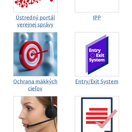
Ústredný portál
IPP
verejnej správy
Ochrana mäkkých
Entry/Exit System
cieľov