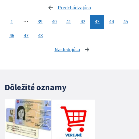
Predchádzajúca
stránka
1
⋯
39
40
41
42
43
44
45
46
47
48
Nasledujúca
stránka
Dôležité oznamy