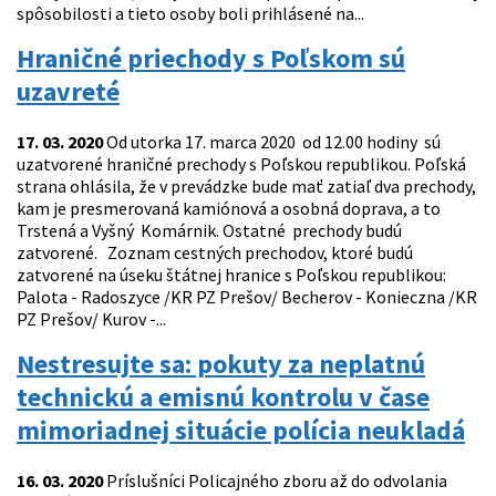
spôsobilosti a tieto osoby boli prihlásené na...
Hraničné priechody s Poľskom sú
uzavreté
17. 03. 2020
Od utorka 17. marca 2020 od 12.00 hodiny sú
uzatvorené hraničné prechody s Poľskou republikou. Poľská
strana ohlásila, že v prevádzke bude mať zatiaľ dva prechody,
kam je presmerovaná kamiónová a osobná doprava, a to
Trstená a Vyšný Komárnik. Ostatné prechody budú
zatvorené. Zoznam cestných prechodov, ktoré budú
zatvorené na úseku štátnej hranice s Poľskou republikou:
Palota - Radoszyce /KR PZ Prešov/ Becherov - Konieczna /KR
PZ Prešov/ Kurov -...
Nestresujte sa: pokuty za neplatnú
technickú a emisnú kontrolu v čase
mimoriadnej situácie polícia neukladá
16. 03. 2020
Príslušníci Policajného zboru až do odvolania