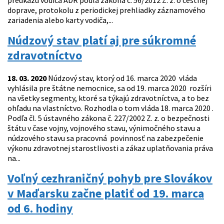
preukazu vodiča ADR podľa zákona č. 56/2012 Z. z. o cestnej
doprave, protokolu z periodickej prehliadky záznamového
zariadenia alebo karty vodiča,...
Núdzový stav platí aj pre súkromné
zdravotníctvo
18. 03. 2020
Núdzový stav, ktorý od 16. marca 2020 vláda
vyhlásila pre štátne nemocnice, sa od 19. marca 2020 rozšíri
na všetky segmenty, ktoré sa týkajú zdravotníctva, a to bez
ohľadu na vlastníctvo. Rozhodla o tom vláda 18. marca 2020 .
Podľa čl. 5 ústavného zákona č. 227/2002 Z. z. o bezpečnosti
štátu v čase vojny, vojnového stavu, výnimočného stavu a
núdzového stavu sa pracovná povinnosť na zabezpečenie
výkonu zdravotnej starostlivosti a zákaz uplatňovania práva
na...
Voľný cezhraničný pohyb pre Slovákov
v Maďarsku začne platiť od 19. marca
od 6. hodiny