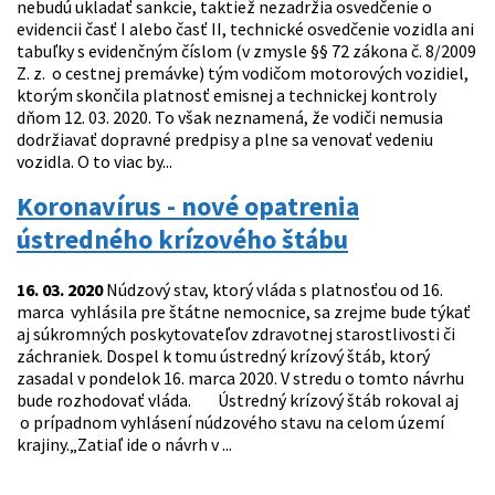
nebudú ukladať sankcie, taktiež nezadržia osvedčenie o
evidencii časť I alebo časť II, technické osvedčenie vozidla ani
tabuľky s evidenčným číslom (v zmysle §§ 72 zákona č. 8/2009
Z. z. o cestnej premávke) tým vodičom motorových vozidiel,
ktorým skončila platnosť emisnej a technickej kontroly
dňom 12. 03. 2020. To však neznamená, že vodiči nemusia
dodržiavať dopravné predpisy a plne sa venovať vedeniu
vozidla. O to viac by...
Koronavírus - nové opatrenia
ústredného krízového štábu
16. 03. 2020
Núdzový stav, ktorý vláda s platnosťou od 16.
marca vyhlásila pre štátne nemocnice, sa zrejme bude týkať
aj súkromných poskytovateľov zdravotnej starostlivosti či
záchraniek. Dospel k tomu ústredný krízový štáb, ktorý
zasadal v pondelok 16. marca 2020. V stredu o tomto návrhu
bude rozhodovať vláda. Ústredný krízový štáb rokoval aj
o prípadnom vyhlásení núdzového stavu na celom území
krajiny.„Zatiaľ ide o návrh v ...