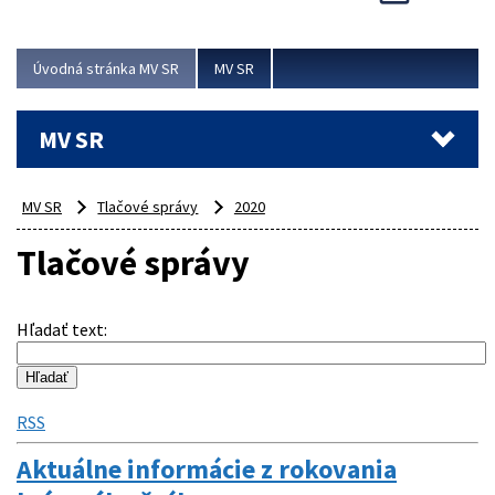
Viac
Úvodná stránka MV SR
MV SR
MV SR
MV SR
Tlačové správy
2020
Tlačové správy
Hľadať text
:
RSS
Aktuálne informácie z rokovania