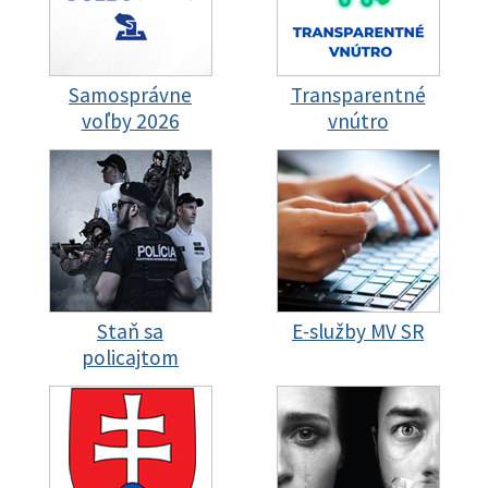
Samosprávne
Transparentné
voľby 2026
vnútro
Staň sa
E-služby MV SR
policajtom