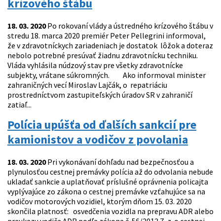
krízového štábu
18. 03. 2020
Po rokovaní vlády a ústredného krízového štábu v
stredu 18. marca 2020 premiér Peter Pellegrini informoval,
že v zdravotníckych zariadeniach je dostatok lôžok a doteraz
nebolo potrebné presúvať žiadnu zdravotnícku techniku.
Vláda vyhlásila núdzový stav pre všetky zdravotnícke
subjekty, vrátane súkromných. Ako informoval minister
zahraničných vecí Miroslav Lajčák, o repatriáciu
prostredníctvom zastupiteľských úradov SR v zahraničí
zatiaľ...
Polícia upúšťa od ďalších sankcií pre
kamionistov a vodičov z povolania
18. 03. 2020
Pri vykonávaní dohľadu nad bezpečnosťou a
plynulosťou cestnej premávky polícia až do odvolania nebude
ukladať sankcie a uplatňovať príslušné oprávnenia policajta
vyplývajúce zo zákona o cestnej premávke vzťahujúce sa na
vodičov motorových vozidiel, ktorým dňom 15. 03. 2020
skončila platnosť: osvedčenia vozidla na prepravu ADR alebo